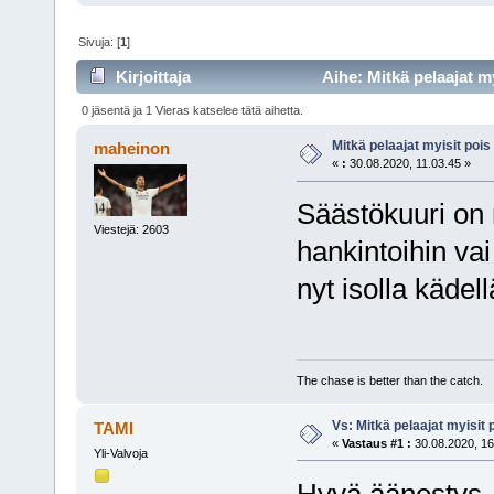
Sivuja: [
1
]
Kirjoittaja
Aihe: Mitkä pelaajat m
0 jäsentä ja 1 Vieras katselee tätä aihetta.
Mitkä pelaajat myisit poi
maheinon
«
:
30.08.2020, 11.03.45 »
Säästökuuri on
Viestejä: 2603
hankintoihin vai
nyt isolla kädel
The chase is better than the catch.
Vs: Mitkä pelaajat myisit
TAMI
«
Vastaus #1 :
30.08.2020, 16
Yli-Valvoja
Hyvä äänestys,