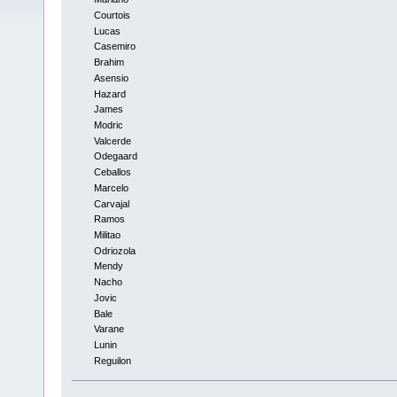
Courtois
Lucas
Casemiro
Brahim
Asensio
Hazard
James
Modric
Valcerde
Odegaard
Ceballos
Marcelo
Carvajal
Ramos
Militao
Odriozola
Mendy
Nacho
Jovic
Bale
Varane
Lunin
Reguilon