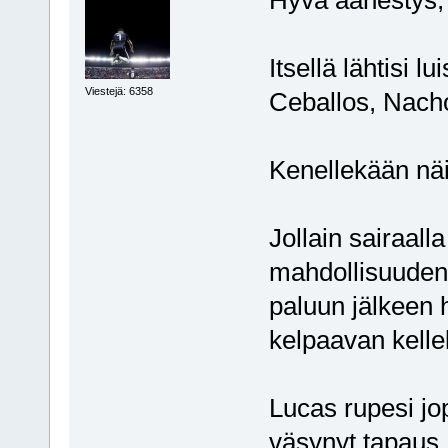
Itsellä lähtisi 
Viestejä: 6358
Ceballos, Nacho
Kenellekään näi
Jollain sairaalla
mahdollisuuden.
paluun jälkeen 
kelpaavan kelle
Lucas rupesi jo
väsynyt tapaus, 