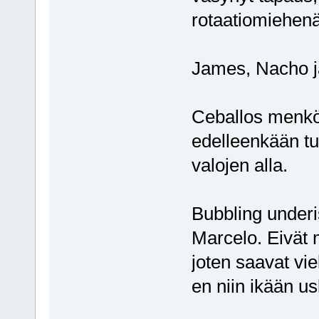
rotaatiomiehen
James, Nacho ja 
Ceballos menköö
edelleenkään tu
valojen alla.
Bubbling underi
Marcelo. Eivät 
joten saavat vie
en niin ikään us