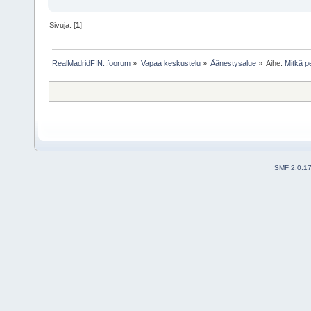
Sivuja: [
1
]
RealMadridFIN::foorum
»
Vapaa keskustelu
»
Äänestysalue
»
Aihe:
Mitkä p
SMF 2.0.1