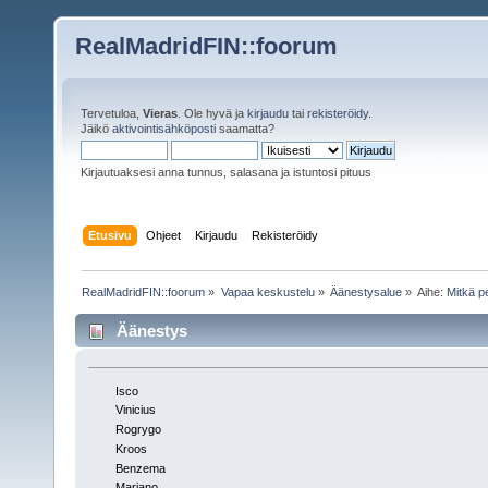
RealMadridFIN::foorum
Tervetuloa,
Vieras
. Ole hyvä ja
kirjaudu
tai
rekisteröidy
.
Jäikö
aktivointisähköposti
saamatta?
Kirjautuaksesi anna tunnus, salasana ja istuntosi pituus
Etusivu
Ohjeet
Kirjaudu
Rekisteröidy
RealMadridFIN::foorum
»
Vapaa keskustelu
»
Äänestysalue
»
Aihe:
Mitkä p
Äänestys
Isco
Vinicius
Rogrygo
Kroos
Benzema
Mariano