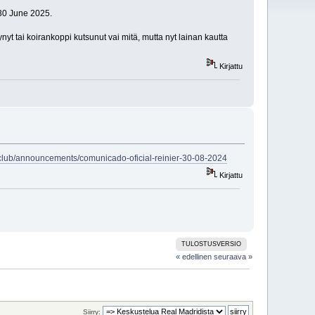
 30 June 2025.
t tai koirankoppi kutsunut vai mitä, mutta nyt lainan kautta
Kirjattu
club/announcements/comunicado-oficial-reinier-30-08-2024
Kirjattu
TULOSTUSVERSIO
« edellinen
seuraava »
Siirry: