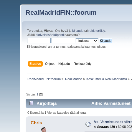
RealMadridFIN::foorum
Tervetuloa,
Vieras
. Ole hyvä ja
kirjaudu
tai
rekisteröidy
.
Jäikö
aktivointisähköposti
saamatta?
Kirjautuaksesi anna tunnus, salasana ja istuntosi pituus
Etusivu
Ohjeet
Kirjaudu
Rekisteröidy
RealMadridFIN::foorum
»
Real Madrid
»
Keskustelua Real Madridista
»
Sivuja:
1
[
2
]
Kirjoittaja
Aihe: Varmistuneet s
0 jäsentä ja 1 Vieras katselee tätä aihetta.
Vs: Varmistuneet siirr
Chris
«
Vastaus #20 :
30.08.202