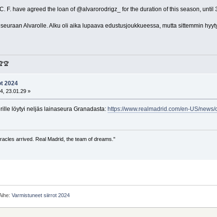
C. F. have agreed the loan of @alvarorodrigz_ for the duration of this season, until
uraan Alvarolle. Alku oli aika lupaava edustusjoukkueessa, mutta sittemmin hyytyny
🏆🏆
ot 2024
4, 23.01.29 »
ierille löytyi neljäs lainaseura Granadasta:
https://www.realmadrid.com/en-US/news/
racles arrived. Real Madrid, the team of dreams."
Aihe:
Varmistuneet siirrot 2024