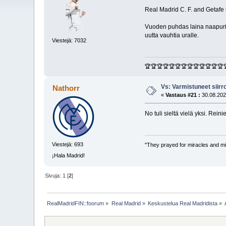
Real Madrid C. F. and Getafe 
Vuoden puhdas laina naapurise
uutta vauhtia uralle.
Viestejä: 7032
🏆🏆🏆🏆🏆🏆🏆🏆🏆🏆🏆🏆🏆
Vs: Varmistuneet siirr
Nathorr
«
Vastaus #21 :
30.08.202
No tuli sieltä vielä yksi. Rein
Viestejä: 693
"They prayed for miracles and mi
¡Hala Madrid!
Sivuja:
1
[
2
]
RealMadridFIN::foorum
»
Real Madrid
»
Keskustelua Real Madridista
»