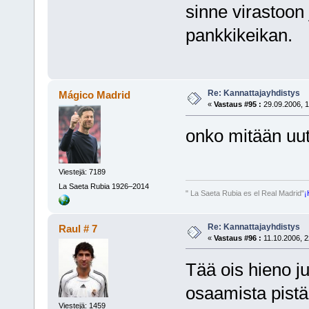
sinne virastoon 
pankkikeikan.
Re: Kannattajayhdistys
Mágico Madrid
«
Vastaus #95 :
29.09.2006, 1
onko mitään uut
Viestejä: 7189
La Saeta Rubia 1926–2014
" La Saeta Rubia es el Real Madrid"
¡
Re: Kannattajayhdistys
Raul # 7
«
Vastaus #96 :
11.10.2006, 2
Tää ois hieno jut
osaamista pist
Viestejä: 1459