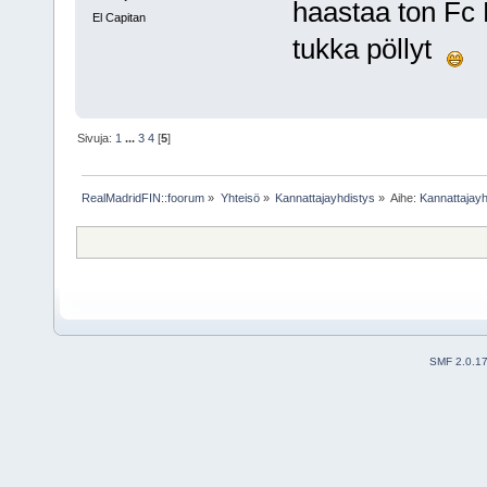
haastaa ton Fc 
El Capitan
tukka pöllyt
Sivuja:
1
...
3
4
[
5
]
RealMadridFIN::foorum
»
Yhteisö
»
Kannattajayhdistys
»
Aihe:
Kannattajayh
SMF 2.0.1