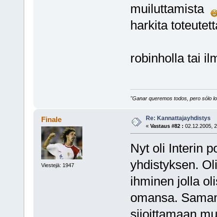
muiluttamista
harkita toteutet
robinholla tai i
"Ganar queremos todos, pero sólo los
Re: Kannattajayhdistys
Finale
«
Vastaus #82 :
02.12.2005, 2
Nyt oli Interin p
yhdistyksen. Oli
Viestejä: 1947
ihminen jolla ol
omansa. Samant
sijoittamaan m