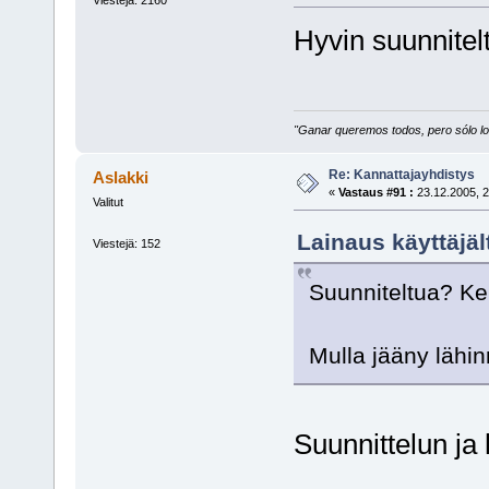
Hyvin suunnitel
"Ganar queremos todos, pero sólo los
Re: Kannattajayhdistys
Aslakki
«
Vastaus #91 :
23.12.2005, 2
Valitut
Lainaus käyttäjäl
Viestejä: 152
Suunniteltua? Ke
Mulla jääny lähin
Suunnittelun ja