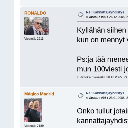
Re: Kannattajayhdistys
RONALDO
«
Vastaus #92 :
26.12.2005, 2
Kyllähän siihen v
kun on mennyt 
Viestejä: 2911
Ps:ja tää menee
mun 100viesti j
«
Viimeksi muokattu: 26.12.2005, 23
Re: Kannattajayhdistys
Mágico Madrid
«
Vastaus #93 :
23.01.2006, 2
Onko tullut jota
kannattajayhdis
Viestejä: 7189