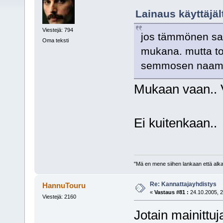
Lainaus käyttäjäl
Viestejä: 794
jos tämmönen saa
Oma teksti
mukana. mutta to
semmosen naama-r
Mukaan vaan.. 
Ei kuitenkaan..
"Mä en mene siihen lankaan että alkai
Re: Kannattajayhdistys
HannuTouru
«
Vastaus #81 :
24.10.2005, 2
Viestejä: 2160
Jotain mainittu