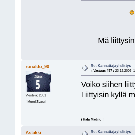
Mä liittysin 
Re: Kannattajayhdistys
ronaldo_90
«
Vastaus #87 :
23.12.2005, 1
Voiko siihen lii
Liittyisin kyllä 
Viestejä: 2051
! Merci Zizou i
i Hala Madrid !
Re: Kannattajayhdistys
Aslakki