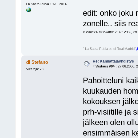
La Saeta Rubia 1926–2014
edit: onko joku 
zonelle.. siis 
«
Viimeksi muokattu: 23.01.2006, 20.
" La Saeta Rubia es el Real Madrid"
¡
Re: Kannattajayhdistys
di Stefano
«
Vastaus #94 :
27.06.2006, 2
Viestejä: 73
Pahoitteluni kai
kuukauden homm
kokouksen jälk
prh-visiitille ja
jälkeen olen ol
ensimmäisen ke