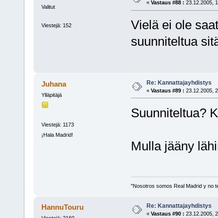
«
Vastaus #88 :
23.12.2005, 1
Valitut
Vielä ei ole saa
Viestejä: 152
suunniteltua s
Re: Kannattajayhdistys
Juhana
«
Vastaus #89 :
23.12.2005, 2
Ylläpitäjä
Suunniteltua? K
Viestejä: 1173
¡Hala Madrid!
Mulla jääny lähi
"Nosotros somos Real Madrid y no t
Re: Kannattajayhdistys
HannuTouru
«
Vastaus #90 :
23.12.2005, 2
Viestejä: 2160