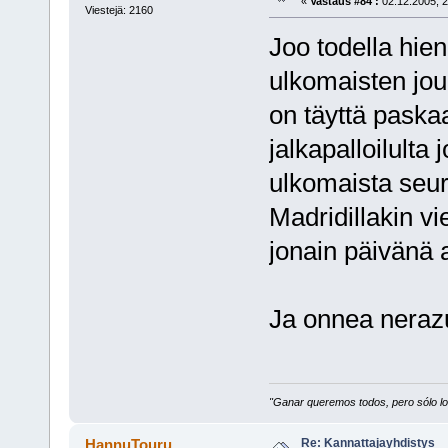
«
Vastaus #84 :
02.12.2005, 2
Viestejä: 2160
Joo todella hie
ulkomaisten jo
on täyttä paskaa
jalkapalloilulta 
ulkomaista seur
Madridillakin v
jonain päivänä a
Ja onnea nerazu
"Ganar queremos todos, pero sólo los
Re: Kannattajayhdistys
HannuTouru