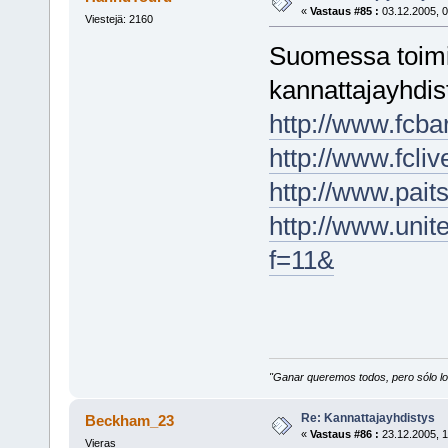
«
Vastaus #85 :
03.12.2005, 0
Viestejä: 2160
Suomessa toimi
kannattajayhdist
http://www.fcba
http://www.fcliv
http://www.pait
http://www.uni
f=11&
"Ganar queremos todos, pero sólo los
Re: Kannattajayhdistys
Beckham_23
«
Vastaus #86 :
23.12.2005, 1
Vieras