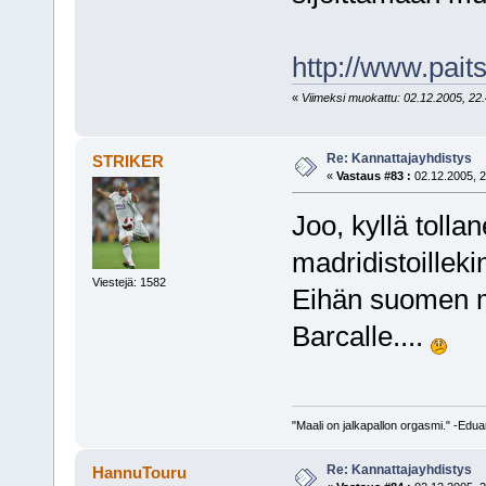
http://www.pait
«
Viimeksi muokattu: 02.12.2005, 22.4
Re: Kannattajayhdistys
STRIKER
«
Vastaus #83 :
02.12.2005, 2
Joo, kyllä tollan
madridistoillek
Viestejä: 1582
Eihän suomen mad
Barcalle....
"Maali on jalkapallon orgasmi." -Edu
Re: Kannattajayhdistys
HannuTouru