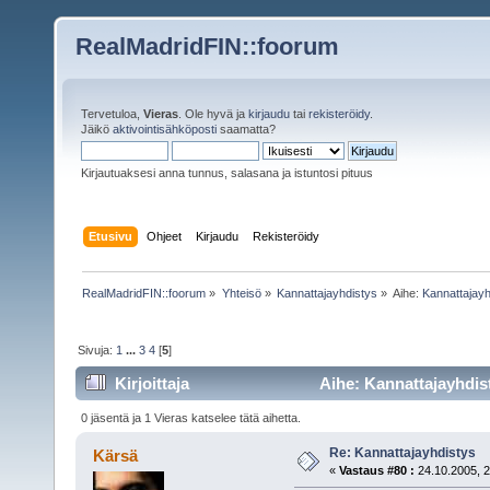
RealMadridFIN::foorum
Tervetuloa,
Vieras
. Ole hyvä ja
kirjaudu
tai
rekisteröidy
.
Jäikö
aktivointisähköposti
saamatta?
Kirjautuaksesi anna tunnus, salasana ja istuntosi pituus
Etusivu
Ohjeet
Kirjaudu
Rekisteröidy
RealMadridFIN::foorum
»
Yhteisö
»
Kannattajayhdistys
»
Aihe:
Kannattajayh
Sivuja:
1
...
3
4
[
5
]
Kirjoittaja
Aihe: Kannattajayhdist
0 jäsentä ja 1 Vieras katselee tätä aihetta.
Re: Kannattajayhdistys
Kärsä
«
Vastaus #80 :
24.10.2005, 2