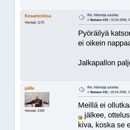
Re: Hienoja asioita
KesantoVesa
«
Vastaus #10 :
10.04.2006, 0
Viestejä: 1170
Pyöräilyä katso
ei oikein nappa
Jalkapallon palj
Re: Hienoja asioita
pälle
«
Vastaus #11 :
28.04.2006, 2
Meillä ei ollut
Viestejä: 2359
jälkee, ottelus
kiva, koska se e