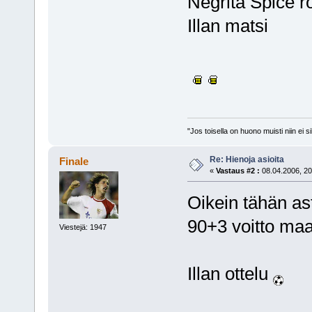
Negrita Spice 
Illan matsi
"Jos toisella on huono muisti niin ei 
Re: Hienoja asioita
Finale
«
Vastaus #2 :
08.04.2006, 20
Oikein tähän as
90+3 voitto ma
Viestejä: 1947
Illan ottelu