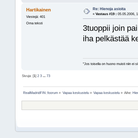
Re: Hienoja asioita
Hartikainen
«
Vastaus #19 :
05.05.2006, 1
Viestejä: 401
Oma teksti
3tuoppii join pai
iha pelkästää k
"Jos toisella on huono muisti niin ei 
Sivuja: [
1
]
2
3
...
73
RealMadridFIN::foorum
»
Vapaa keskustelu
»
Vapaa keskustelu
»
Aihe:
Hie