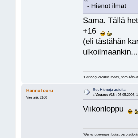
- Hienot ilmat
Sama. Tällä hetk
+16
(eli tästähän ka
ulkoilmaankin...
"Ganar queremos todos, pero sólo los
Re: Hienoja asioita
HannuTouru
«
Vastaus #18 :
05.05.2006, 1
Viestejä: 2160
Viikonloppu
"Ganar queremos todos, pero sólo los