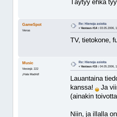
Täytyy ehkä tyy
Re: Hienoja asioita
GameSpot
«
Vastaus #14 :
03.05.2006, 1
Vieras
TV, tietokone, f
Re: Hienoja asioita
Music
«
Vastaus #15 :
04.05.2006, 1
Viestejä: 222
¡Hala Madrid!
Lauantaina tied
kanssa!
Ja vii
(ainakin toivottav
Niin, ja illalla