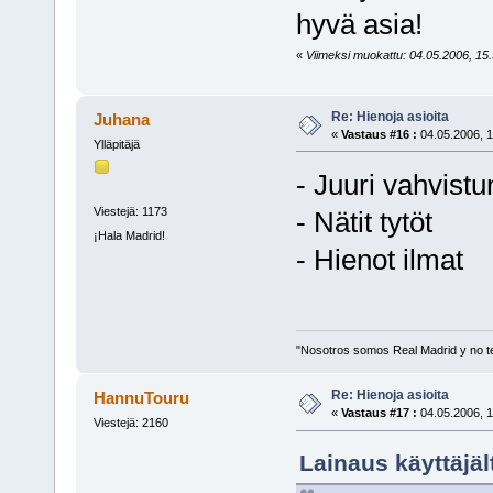
hyvä asia!
«
Viimeksi muokattu: 04.05.2006, 15.3
Re: Hienoja asioita
Juhana
«
Vastaus #16 :
04.05.2006, 1
Ylläpitäjä
- Juuri vahvist
Viestejä: 1173
- Nätit tytöt
¡Hala Madrid!
- Hienot ilmat
"Nosotros somos Real Madrid y no t
Re: Hienoja asioita
HannuTouru
«
Vastaus #17 :
04.05.2006, 1
Viestejä: 2160
Lainaus käyttäjäl