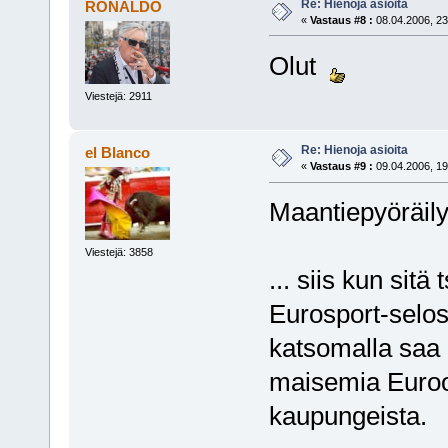
Re: Hienoja asioita
RONALDO
«
Vastaus #8 :
08.04.2006, 23
Olut
Viestejä: 2911
Re: Hienoja asioita
el Blanco
«
Vastaus #9 :
09.04.2006, 19
Maantiepyöräil
Viestejä: 3858
... siis kun sitä
Eurosport-selos
katsomalla saa
maisemia Euroo
kaupungeista.