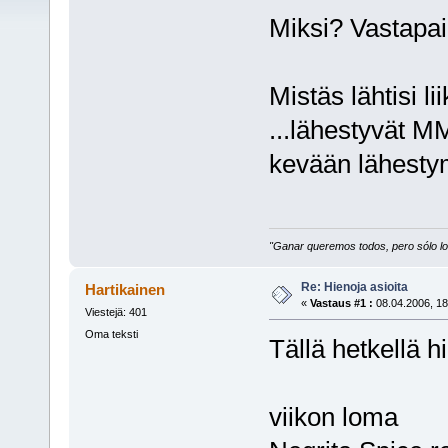
Miksi? Vastapaino
Mistäs lähtisi lii
...lähestyvät M
kevään lähestym
"Ganar queremos todos, pero sólo los
Re: Hienoja asioita
Hartikainen
«
Vastaus #1 :
08.04.2006, 18
Viestejä: 401
Oma teksti
Tällä hetkellä h
viikon loma