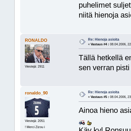
puhelimet suljet
niitä hienoja as
Re: Hienoja asioita
RONALDO
«
Vastaus #4 :
08.04.2006, 22
Tällä hetkellä e
sen verran pist
Viestejä: 2911
Re: Hienoja asioita
ronaldo_90
«
Vastaus #5 :
08.04.2006, 23
Ainoa hieno asi
Viestejä: 2051
! Merci Zizou i
Käy kyl Ronsuu 