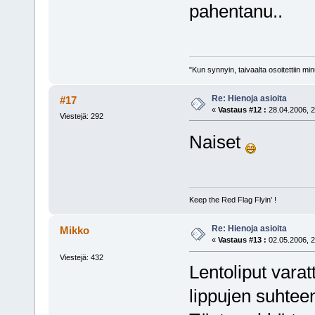
pahentanu..
"Kun synnyin, taivaalta osoitettiin mi
Re: Hienoja asioita
#17
«
Vastaus #12 :
28.04.2006, 2
Viestejä: 292
Naiset
Keep the Red Flag Flyin' !
Re: Hienoja asioita
Mikko
«
Vastaus #13 :
02.05.2006, 2
Viestejä: 432
Lentoliput vara
lippujen suhteen