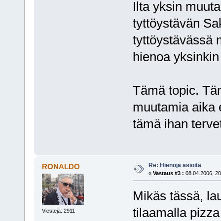
Ilta yksin muuta
tyttöystävän Sak
tyttöystävässä m
hienoa yksinkin
Tämä topic. Täm
muutamia aika eri
tämä ihan tervet
Re: Hienoja asioita
RONALDO
«
Vastaus #3 :
08.04.2006, 20
Mikäs tässä, lau
tilaamalla pizza
Viestejä: 2911