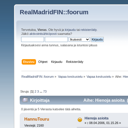
RealMadridFIN::foorum
Tervetuloa,
Vieras
. Ole hyvä ja
kirjaudu
tai
rekisteröidy
.
Jäikö
aktivointisähköposti
saamatta?
Kirjautuaksesi anna tunnus, salasana ja istuntosi pituus
Etusivu
Ohjeet
Kirjaudu
Rekisteröidy
RealMadridFIN::foorum
»
Vapaa keskustelu
»
Vapaa keskustelu
»
Aihe:
Hie
Sivuja: [
1
]
2
3
...
73
Kirjoittaja
Aihe: Hienoja asioita 
0 jäsentä ja 5 Vierasta katselee tätä aihetta.
Hienoja asioita
HannuTouru
«
:
08.04.2006, 01.15.26 »
Viestejä: 2160