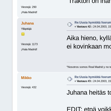
Traktori on ih
Viestejä: 290
¡Hala Madrid!
Re:Uusia hymiöitä foorum
Juhana
«
Vastaus #2 :
24.04.2003, 15
Ylläpitäjä
Aika hieno, kyll
Viestejä: 1173
ei kovinkaan m
¡Hala Madrid!
"Nosotros somos Real Madrid y no t
Re:Uusia hymiöitä foorum
Mikko
«
Vastaus #3 :
24.04.2003, 15
Viestejä: 432
Juhana heitäs t
EDIT: etpä voikk