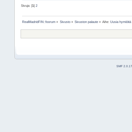
Sivuja: [
1
]
2
RealMadridFIN::foorum
»
Sivusto
»
Sivuston palaute
»
Aihe:
Uusia hymiöitä 
SMF 2.0.1