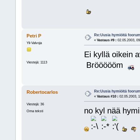
Re:Uusia hymiöitä foorum
Petri P
«
Vastaus #9 :
02.05.2003, 09
Yli-Valvoja
Ei kyllä oikein 
Viestejä: 1113
Bröööööm
Re:Uusia hymiöitä foorum
Robertocarlos
«
Vastaus #10 :
02.05.2003, 1
Viestejä: 36
no kyl nää hymiö
Oma teksti