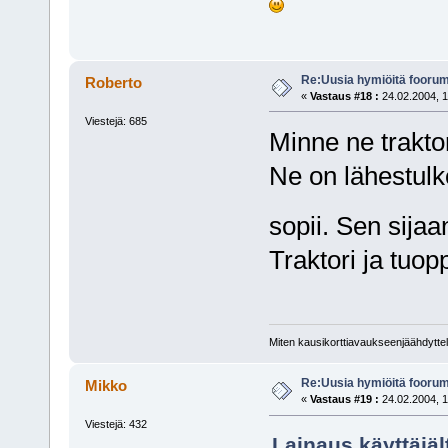
Re:Uusia hymiöitä foorum
Roberto
«
Vastaus #18 :
24.02.2004, 1
Viestejä: 685
Minne ne trakto
Ne on lähestulk
sopii. Sen sija
Traktori ja tuopp
Miten kausikorttiavaukseenjäähdyttel
Re:Uusia hymiöitä foorum
Mikko
«
Vastaus #19 :
24.02.2004, 1
Viestejä: 432
Lainaus käyttäjäl