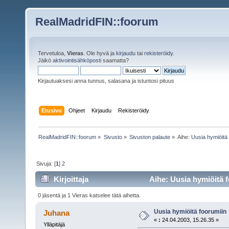
RealMadridFIN::foorum
Tervetuloa,
Vieras
. Ole hyvä ja
kirjaudu
tai
rekisteröidy
.
Jäikö
aktivointisähköposti
saamatta?
Kirjautuaksesi anna tunnus, salasana ja istuntosi pituus
Etusivu
Ohjeet
Kirjaudu
Rekisteröidy
RealMadridFIN::foorum
»
Sivusto
»
Sivuston palaute
»
Aihe:
Uusia hymiöitä 
Sivuja: [
1
]
2
Kirjoittaja
Aihe: Uusia hymiöitä f
0 jäsentä ja 1 Vieras katselee tätä aihetta.
Uusia hymiöitä foorumiin
Juhana
«
:
24.04.2003, 15.26.35 »
Ylläpitäjä