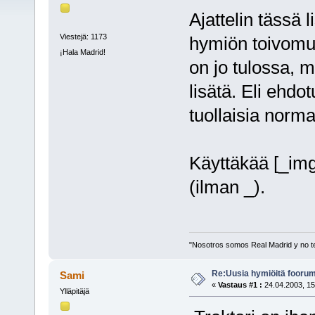
Ajattelin tässä
Viestejä: 1173
hymiön toivomuk
¡Hala Madrid!
on jo tulossa, 
lisätä. Eli ehdo
tuollaisia norma
Käyttäkää [_img
(ilman _).
"Nosotros somos Real Madrid y no t
Re:Uusia hymiöitä foorum
Sami
«
Vastaus #1 :
24.04.2003, 15
Ylläpitäjä