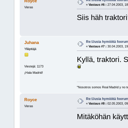
Royce
«
Vastaus #6 :
27.04.2003, 18
Vieras
Siis häh trakto
Re:Uusia hymiöitä foorum
Juhana
«
Vastaus #7 :
30.04.2003, 19
Ylläpitäjä
Kyllä, traktori.
Viestejä: 1173
¡Hala Madrid!
"Nosotros somos Real Madrid y no t
Re:Uusia hymiöitä foorum
Royce
«
Vastaus #8 :
02.05.2003, 09
Vieras
Mitäköhän käytt