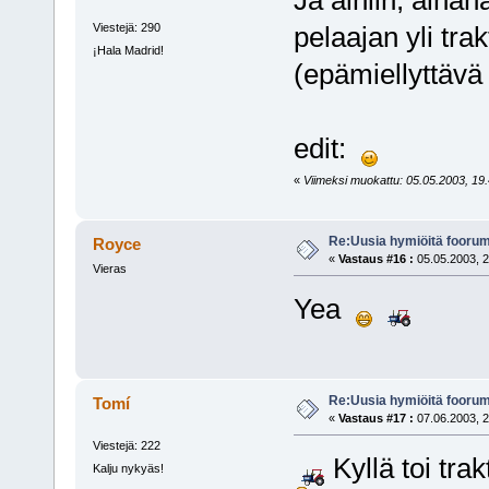
Ja ainiin, ainah
Viestejä: 290
pelaajan yli trakt
¡Hala Madrid!
(epämiellyttävä
edit:
«
Viimeksi muokattu: 05.05.2003, 19.4
Re:Uusia hymiöitä foorum
Royce
«
Vastaus #16 :
05.05.2003, 2
Vieras
Yea
Re:Uusia hymiöitä foorum
Tomí
«
Vastaus #17 :
07.06.2003, 2
Viestejä: 222
Kyllä toi trak
Kalju nykyäs!