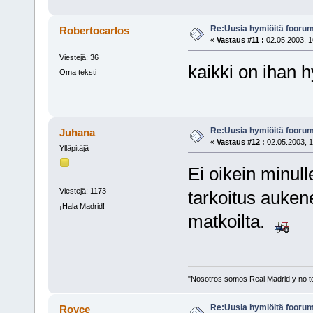
Re:Uusia hymiöitä foorum
Robertocarlos
«
Vastaus #11 :
02.05.2003, 1
Viestejä: 36
kaikki on ihan hy
Oma teksti
Re:Uusia hymiöitä foorum
Juhana
«
Vastaus #12 :
02.05.2003, 1
Ylläpitäjä
Ei oikein minul
Viestejä: 1173
tarkoitus auken
¡Hala Madrid!
matkoilta.
"Nosotros somos Real Madrid y no t
Re:Uusia hymiöitä foorum
Royce