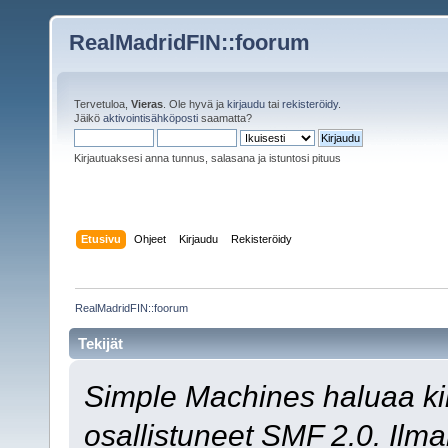
RealMadridFIN::foorum
Tervetuloa,
Vieras
. Ole hyvä ja
kirjaudu
tai
rekisteröidy
.
Jäikö
aktivointisähköposti
saamatta?
Kirjautuaksesi anna tunnus, salasana ja istuntosi pituus
Etusivu
Ohjeet
Kirjaudu
Rekisteröidy
RealMadridFIN::foorum
Tekijät
Simple Machines haluaa kiit
osallistuneet SMF 2.0. Ilman 