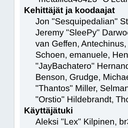
Kehittäjät ja koodaajat
Jon "Sesquipedalian" St
Jeremy "SleePy" Darwo
van Geffen, Antechinus, 
Schoen, emanuele, Hend
"JayBachatero" Hernand
Benson, Grudge, Micha
"Thantos" Miller, Selma
"Orstio" Hildebrandt, Th
Käyttäjätuki
Aleksi "Lex" Kilpinen, b