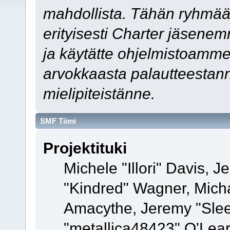
mahdollista. Tähän ryhmää
erityisesti Charter jäsenemm
ja käytätte ohjelmistoamme,
arvokkaasta palautteestann
mielipiteistänne.
SMF Tiimi
Projektituki
Michele "Illori" Davis, J
"Kindred" Wagner, Mich
Amacythe, Jeremy "Slee
"metallica48423" O'Lea