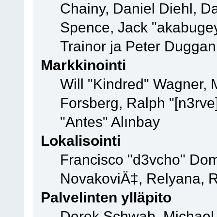
Chainy, Daniel Diehl, D
Spence, Jack "akabugey
Trainor ja Peter Duggan
Markkinointi
Will "Kindred" Wagner,
Forsberg, Ralph "[n3rve]
"Antes" Alınbay
Lokalisointi
Francisco "d3vcho" Dom
NovakoviÄ‡, Relyana, R
Palvelinten ylläpito
Derek Schwab, Michael 