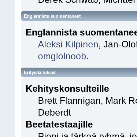
Englannista suomentaneet
Englannista suomentane
Aleksi Kilpinen
, Jan-Olo
omglolnoob
.
Erityiskiitokset
Kehityskonsulteille
Brett Flannigan, Mark R
Deberdt
Beetatestaajille
Pieni ja tärkeä ryhmä, j