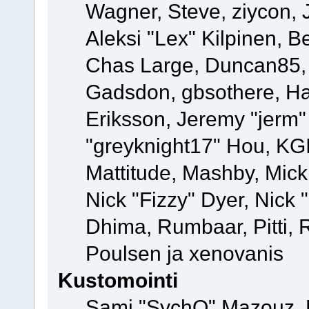
Wagner, Steve, ziycon, 
Aleksi "Lex" Kilpinen, B
Chas Large, Duncan85, E
Gadsdon, gbsothere, Ha
Eriksson, Jeremy "jerm"
"greyknight17" Hou, KGIII
Mattitude, Mashby, Mick G
Nick "Fizzy" Dyer, Nick 
Dhima, Rumbaar, Pitti,
Poulsen ja xenovanis
Kustomointi
Sami "SychO" Mazouz, 