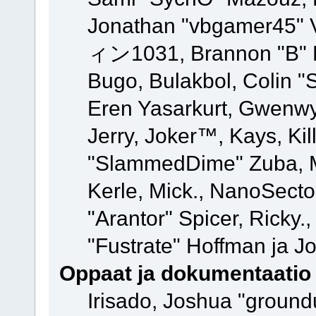
Jonathan "vbgamer45" V
ィン1031, Brannon "B" Ha
Bugo, Bulakbol, Colin "
Eren Yasarkurt, Gwenwy
Jerry, Joker™, Kays, Kil
"SlammedDime" Zuba, M
Kerle, Mick., NanoSecto
"Arantor" Spicer, Ricky.
"Fustrate" Hoffman ja J
Oppaat ja dokumentaatio
Irisado, Joshua "ground