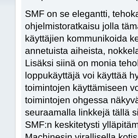
SMF on se elegantti, tehok
ohjelmistoratkaisu jolla tämä
käyttäjien kommunikoida ke
annetuista aiheista, nokkelal
Lisäksi siinä on monia tehok
loppukäyttäjä voi käyttää
toimintojen käyttämiseen vo
toimintojen ohgessa näkyv
seuraamalla linkkejä tällä si
SMF:n keskitetysti ylläpit
Machinesin virallisella kotis