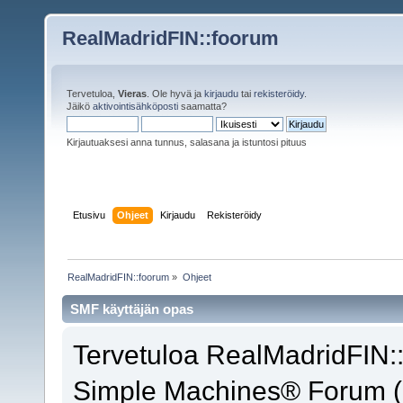
RealMadridFIN::foorum
Tervetuloa,
Vieras
. Ole hyvä ja
kirjaudu
tai
rekisteröidy
.
Jäikö
aktivointisähköposti
saamatta?
Kirjautuaksesi anna tunnus, salasana ja istuntosi pituus
Etusivu
Ohjeet
Kirjaudu
Rekisteröidy
RealMadridFIN::foorum
»
Ohjeet
SMF käyttäjän opas
Tervetuloa RealMadridFIN::
Simple Machines® Forum (