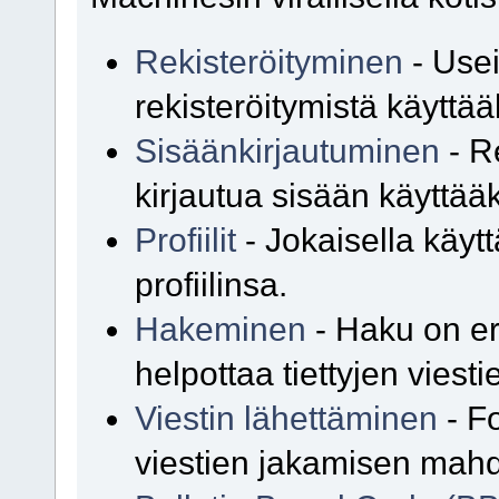
Rekisteröityminen
- Usei
rekisteröitymistä käyttä
Sisäänkirjautuminen
- Re
kirjautua sisään käyttää
Profiilit
- Jokaisella käyt
profiilinsa.
Hakeminen
- Haku on er
helpottaa tiettyjen viesti
Viestin lähettäminen
- Fo
viestien jakamisen mahd