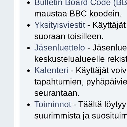
Bulletin Board Code (B
maustaa BBC koodein.
Yksityisviestit
- Käyttäjät
suoraan toisilleen.
Jäsenluettelo
- Jäsenluet
keskustelualueelle rekist
Kalenteri
- Käyttäjät voiv
tapahtumien, pyhäpäivie
seurantaan.
Toiminnot
- Täältä löyty
suurimmista ja suosituim