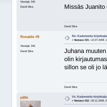
Viestejä: 345
Missäs Juanito
David Silva
David Silva
Re: Kadonneita kirjoittajia
Ronaldo #9
«
Vastaus #21 :
22.07.2008, 1
Viestejä: 345
Juhana muuten k
David Silva
olin kirjautumas
sillon se oli jo l
David Silva
Vs: Kadonneita kirjoittajia
pälle
«
Vastaus #22 :
09.11.2008, 0