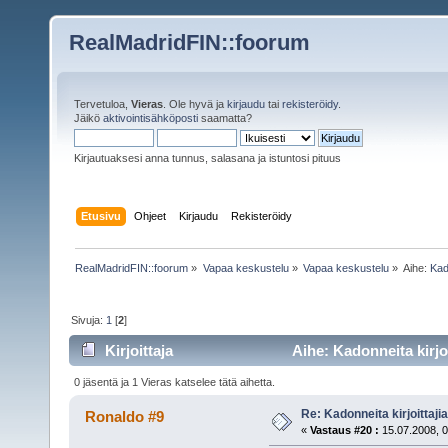
RealMadridFIN::foorum
Tervetuloa,
Vieras
. Ole hyvä ja
kirjaudu
tai
rekisteröidy
.
Jäikö
aktivointisähköposti
saamatta?
Kirjautuaksesi anna tunnus, salasana ja istuntosi pituus
Etusivu
Ohjeet
Kirjaudu
Rekisteröidy
RealMadridFIN::foorum
»
Vapaa keskustelu
»
Vapaa keskustelu
»
Aihe:
Kado
Sivuja:
1
[
2
]
Kirjoittaja
Aihe: Kadonneita kirjoi
0 jäsentä ja 1 Vieras katselee tätä aihetta.
Re: Kadonneita kirjoittajia
Ronaldo #9
«
Vastaus #20 :
15.07.2008, 0