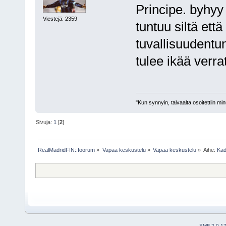
Principe. byhyy 
Viestejä: 2359
tuntuu siltä ett
tuvallisuudentu
tulee ikää verra
"Kun synnyin, taivaalta osoitettiin mi
Sivuja:
1
[
2
]
RealMadridFIN::foorum
»
Vapaa keskustelu
»
Vapaa keskustelu
»
Aihe:
Kado
SMF 2.0.1