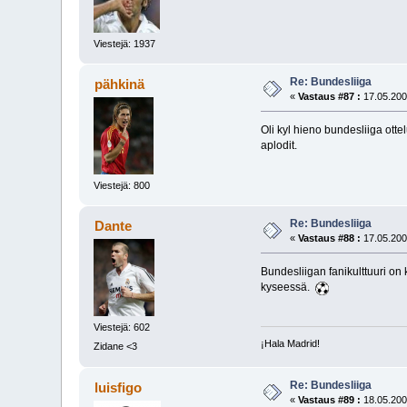
Viestejä: 1937
Re: Bundesliiga
pähkinä
«
Vastaus #87 :
17.05.200
Oli kyl hieno bundesliiga otte
aplodit.
Viestejä: 800
Re: Bundesliiga
Dante
«
Vastaus #88 :
17.05.200
Bundesliigan fanikulttuuri on 
kyseessä.
Viestejä: 602
¡Hala Madrid!
Zidane <3
Re: Bundesliiga
luisfigo
«
Vastaus #89 :
18.05.200