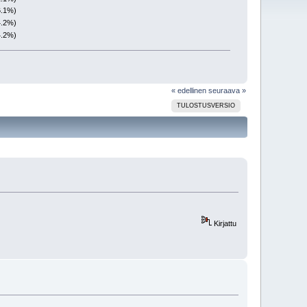
6.1%)
4.2%)
4.2%)
« edellinen
seuraava »
TULOSTUSVERSIO
Kirjattu