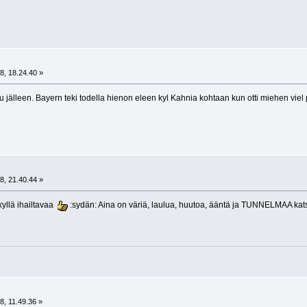
8, 18.24.40 »
lu jälleen. Bayern teki todella hienon eleen kyl Kahnia kohtaan kun otti miehen viel p
8, 21.40.44 »
kyllä ihailtavaa
:sydän: Aina on väriä, laulua, huutoa, ääntä ja TUNNELMAA kats
8, 11.49.36 »