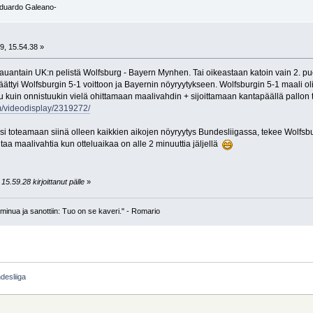
-Eduardo Galeano-
9, 15.54.38 »
lauantain UK:n pelistä Wolfsburg - Bayern Mynhen. Tai oikeastaan katoin vain 2. p
 päättyi Wolfsburgin 5-1 voittoon ja Bayernin nöyryytykseen. Wolfsburgin 5-1 maali oli
uu kuin onnistuukin vielä ohittamaan maalivahdin + sijoittamaan kantapäällä pallo
m/videodisplay/2319272/
si toteamaan siinä olleen kaikkien aikojen nöyryytys Bundesliigassa, tekee Wolfsb
taa maalivahtia kun otteluaikaa on alle 2 minuuttia jäljellä
5.59.28 kirjoittanut pälle
»
n minua ja sanottiin: Tuo on se kaveri." - Romario
desliiga