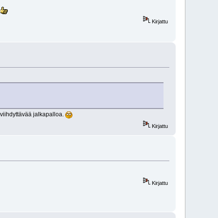
ä
Kirjattu
 viihdyttävää jalkapalloa.
Kirjattu
Kirjattu