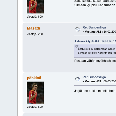
Sattuiko joku katsomaan äsken
Silmään kyl pisti Karlsruherin
Viestejä: 800
Re: Bundesliiga
Masatti
«
Vastaus #82 :
16.02.200
Viestejä: 280
Lainaus käyttäjältä: pähkinä - 1
Sattuiko joku katsomaan äsken p
Silmään kyl pisti Karlsruherin to
Postaan vähän myöhässä, mutt
Re: Bundesliiga
pähkinä
«
Vastaus #83 :
09.03.200
Ja jälleen pakko mainita hein
Viestejä: 800