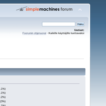
Uutiset:
Foorumin ohjenuorat
-
Kaikille käyttäjille luettavaksi
6.1%)
6.1%)
8.2%)
 (3%)
2.1%)