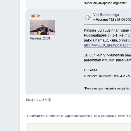
"Maali on jalkapallon orgasmi." 
Vs: Bundesliiga
pälle
«
Vastaus #92 :
08.04.200
Katsoin juuri uusinnan viime 
Puoliajallapeli oli 1-1. Pelin
Viestejä: 2359
pakkia harhautuksiin, onnist
http://www.101greatgoals.co
Ja juuri kun Virkkunenkin pää
paremman vittuilun, mies vaih
Huikeaa!
«
Viimeksi muokattu: 08.04.2009, 1
"Kun synnyin, taivaalta osoitettii
Sivuja:
1
...
3
4
[
5
]
RealMadridFIN::foorum
»
Vapaa keskustelu
»
Muu jalkapallo
»
Aihe:
Bun