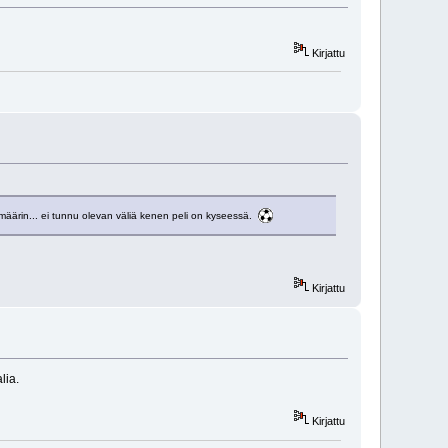
Kirjattu
äärin... ei tunnu olevan väliä kenen peli on kyseessä.
Kirjattu
lia.
Kirjattu