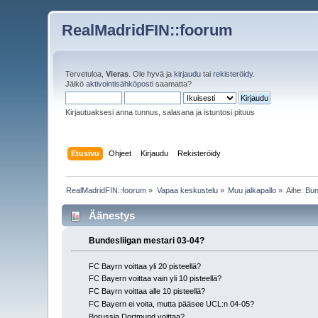
RealMadridFIN::foorum
Tervetuloa,
Vieras
. Ole hyvä ja
kirjaudu
tai
rekisteröidy
.
Jäikö
aktivointisähköposti
saamatta?
Kirjautuaksesi anna tunnus, salasana ja istuntosi pituus
Etusivu
Ohjeet
Kirjaudu
Rekisteröidy
RealMadridFIN::foorum
»
Vapaa keskustelu
»
Muu jalkapallo
»
Aihe:
Bun
Äänestys
Bundesliigan mestari 03-04?
FC Bayrn voittaa yli 20 pisteellä?
FC Bayern voittaa vain yli 10 pisteellä?
FC Bayrn voittaa alle 10 pisteellä?
FC Bayern ei voita, mutta pääsee UCL:n 04-05?
Borussia Dortmund voittaa?