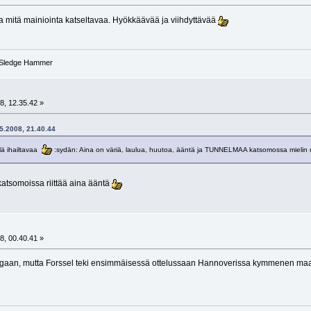
na mitä mainiointa katseltavaa. Hyökkäävää ja viihdyttävää
- Sledge Hammer
8, 12.35.42 »
05.2008, 21.40.44
llä ihailtavaa
:sydän: Aina on väriä, laulua, huutoa, ääntä ja TUNNELMAA katsomossa mielin m
atsomoissa riittää aina ääntä
8, 00.40.41 »
iigaan, mutta Forssel teki ensimmäisessä ottelussaan Hannoverissa kymmenen maa