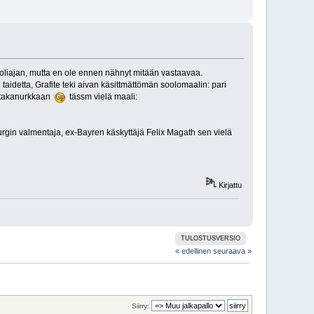
uoliajan, mutta en ole ennen nähnyt mitään vastaavaa.
 taidetta, Grafite teki aivan käsittmättömän soolomaalin: pari
n takanurkkaan
tässm vielä maali:
urgin valmentaja, ex-Bayren käskyttäjä Felix Magath sen vielä
Kirjattu
TULOSTUSVERSIO
« edellinen
seuraava »
Siirry: