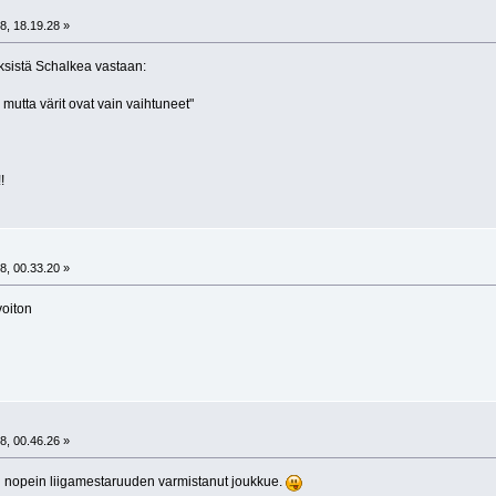
8, 18.19.28 »
ksistä Schalkea vastaan:
utta värit ovat vain vaihtuneet"
!
8, 00.33.20 »
voiton
8, 00.46.26 »
än nopein liigamestaruuden varmistanut joukkue.