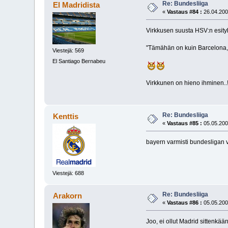
Re: Bundesliiga
El Madridista
«
Vastaus #84 :
26.04.200
Virkkusen suusta HSV:n esity
"Tämähän on kuin Barcelona, m
Viestejä: 569
El Santiago Bernabeu
Virkkunen on hieno ihminen..!
Re: Bundesliiga
Kenttis
«
Vastaus #85 :
05.05.200
bayern varmisti bundesligan 
Viestejä: 688
Re: Bundesliiga
Arakorn
«
Vastaus #86 :
05.05.200
Joo, ei ollut Madrid sittenkä