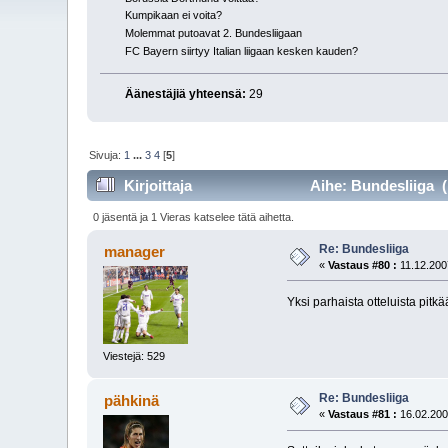
Kumpikaan ei voita?
Molemmat putoavat 2. Bundesliigaan
FC Bayern siirtyy Italian liigaan kesken kauden?
Äänestäjiä yhteensä:
29
Sivuja:
1
...
3
4
[
5
]
Kirjoittaja
Aihe: Bundesliiga (
0 jäsentä ja 1 Vieras katselee tätä aihetta.
Re: Bundesliiga
manager
«
Vastaus #80 :
11.12.200
Yksi parhaista otteluista pit
Viestejä: 529
Re: Bundesliiga
pähkinä
«
Vastaus #81 :
16.02.200