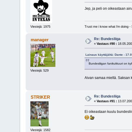
Jep, ja peli on oikeastaan ai
Viestejä: 1975
Trust me i know what i'm doing 
Re: Bundesliiga
manager
«
Vastaus #90 :
18.05.200
Lainaus käyttäjältä: Dante - 17.
Bundesliigan fanikulttuuri on ky
Viestejä: 529
Aivan samaa mieltä. Saksan k
Re: Bundesliiga
STRIKER
«
Vastaus #91 :
13.07.200
Ei oikeastaan kuulu bundesl
Viestejä: 1582