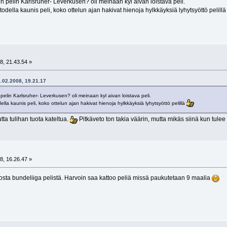
 pelin Karlsruher- Leverkusen? oli meinaan kyl aivan loistava peli.
 todella kaunis peli, koko ottelun ajan hakivat hienoja hylkkäyksiä lyhytsyöttö pelill
8, 21.43.54 »
6.02.2008, 19.21.17
elin Karlsruher- Leverkusen? oli meinaan kyl aivan loistava peli.
della kaunis peli, koko ottelun ajan hakivat hienoja hylkkäyksiä lyhytsyöttö pelillä
a tulihan tuota kateltua.
Pitkäveto ton takia väärin, mutta mikäs siinä kun tulee
8, 16.26.47 »
osta bundeliiga pelistä. Harvoin saa kattoo peliä missä paukutetaan 9 maalia