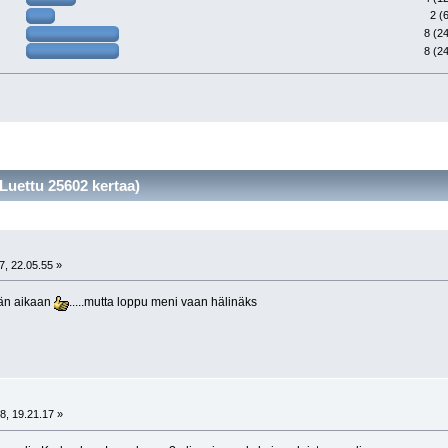
2 (
8 (2
8 (2
Luettu 25602 kertaa)
7, 22.05.55 »
kään aikaan
.....mutta loppu meni vaan hälinäks
8, 19.21.17 »