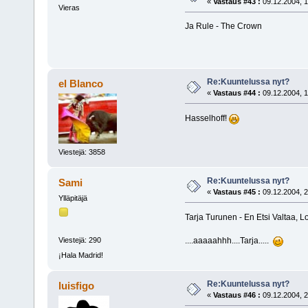
«
Vastaus #43 :
09.12.2004, 1
Vieras
Ja Rule - The Crown
Re:Kuuntelussa nyt?
el Blanco
«
Vastaus #44 :
09.12.2004, 1
Hasselhoff!
Viestejä: 3858
Re:Kuuntelussa nyt?
Sami
«
Vastaus #45 :
09.12.2004, 2
Ylläpitäjä
Tarja Turunen - En Etsi Valtaa, L
....aaaaahhh....Tarja.....
Viestejä: 290
¡Hala Madrid!
Re:Kuuntelussa nyt?
luisfigo
«
Vastaus #46 :
09.12.2004, 2