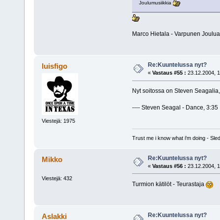
Joulumusiikkia
Marco Hietala - Varpunen Joul
Re:Kuuntelussa nyt?
luisfigo
«
Vastaus #55 :
23.12.2004, 1
Nyt soitossa on Steven Seagalia
---- Steven Seagal - Dance, 3:35 
Viestejä: 1975
Trust me i know what i'm doing - S
Re:Kuuntelussa nyt?
Mikko
«
Vastaus #56 :
23.12.2004, 1
Viestejä: 432
Turmion kätilöt - Teurastaja
Re:Kuuntelussa nyt?
Aslakki