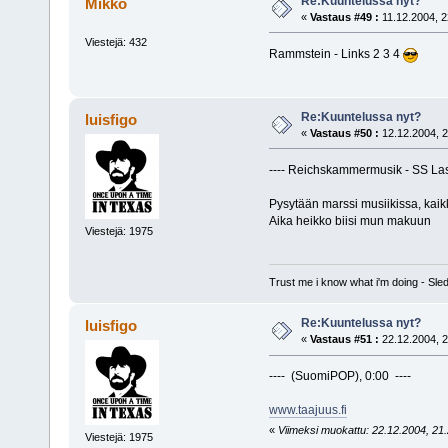
Re:Kuuntelussa nyt?
Mikko
«
Vastaus #49 :
11.12.2004, 2
Viestejä: 432
Rammstein - Links 2 3 4
Re:Kuuntelussa nyt?
luisfigo
«
Vastaus #50 :
12.12.2004, 2
---- Reichskammermusik - SS Lass
Pysytään marssi musiikissa, kai
Aika heikko biisi mun makuun
Viestejä: 1975
Trust me i know what i'm doing - S
Re:Kuuntelussa nyt?
luisfigo
«
Vastaus #51 :
22.12.2004, 2
---- (SuomiPOP), 0:00 ----
www.taajuus.fi
«
Viimeksi muokattu: 22.12.2004, 21.2
Viestejä: 1975