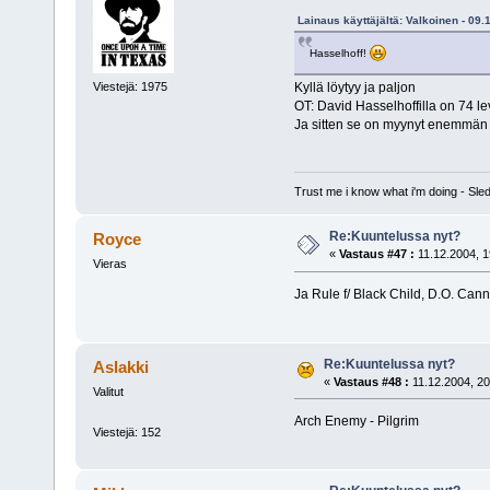
Lainaus käyttäjältä: Valkoinen - 09.
Hasselhoff!
Kyllä löytyy ja paljon
Viestejä: 1975
OT: David Hasselhoffilla on 74 le
Ja sitten se on myynyt enemmän
Trust me i know what i'm doing - S
Re:Kuuntelussa nyt?
Royce
«
Vastaus #47 :
11.12.2004, 1
Vieras
Ja Rule f/ Black Child, D.O. Ca
Re:Kuuntelussa nyt?
Aslakki
«
Vastaus #48 :
11.12.2004, 20
Valitut
Arch Enemy - Pilgrim
Viestejä: 152