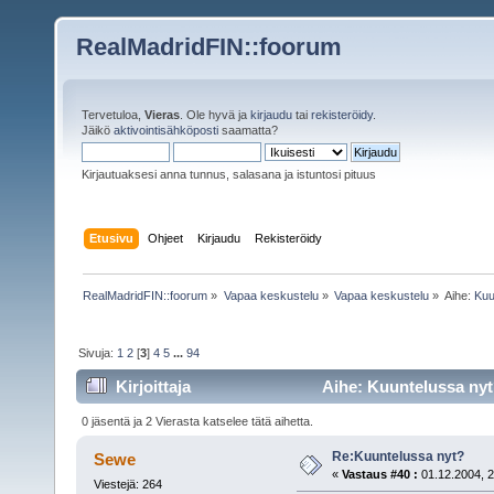
RealMadridFIN::foorum
Tervetuloa,
Vieras
. Ole hyvä ja
kirjaudu
tai
rekisteröidy
.
Jäikö
aktivointisähköposti
saamatta?
Kirjautuaksesi anna tunnus, salasana ja istuntosi pituus
Etusivu
Ohjeet
Kirjaudu
Rekisteröidy
RealMadridFIN::foorum
»
Vapaa keskustelu
»
Vapaa keskustelu
»
Aihe:
Kuu
Sivuja:
1
2
[
3
]
4
5
...
94
Kirjoittaja
Aihe: Kuuntelussa nyt
0 jäsentä ja 2 Vierasta katselee tätä aihetta.
Re:Kuuntelussa nyt?
Sewe
«
Vastaus #40 :
01.12.2004, 2
Viestejä: 264