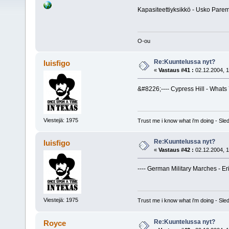
Kapasiteettiyksikkö - Usko Par
O-ou
Re:Kuuntelussa nyt?
luisfigo
«
Vastaus #41 :
02.12.2004, 1
&#8226;---- Cypress Hill - Whats
Viestejä: 1975
Trust me i know what i'm doing - S
Re:Kuuntelussa nyt?
luisfigo
«
Vastaus #42 :
02.12.2004, 1
---- German Military Marches - Eri
Viestejä: 1975
Trust me i know what i'm doing - S
Re:Kuuntelussa nyt?
Royce