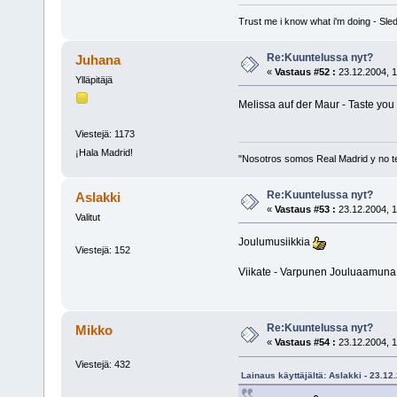
Trust me i know what i'm doing - S
Re:Kuuntelussa nyt?
Juhana
«
Vastaus #52 :
23.12.2004, 1
Ylläpitäjä
Melissa auf der Maur - Taste you
Viestejä: 1173
¡Hala Madrid!
"Nosotros somos Real Madrid y no t
Re:Kuuntelussa nyt?
Aslakki
«
Vastaus #53 :
23.12.2004, 1
Valitut
Joulumusiikkia
Viestejä: 152
Viikate - Varpunen Jouluaamuna
Re:Kuuntelussa nyt?
Mikko
«
Vastaus #54 :
23.12.2004, 1
Viestejä: 432
Lainaus käyttäjältä: Aslakki - 23.12