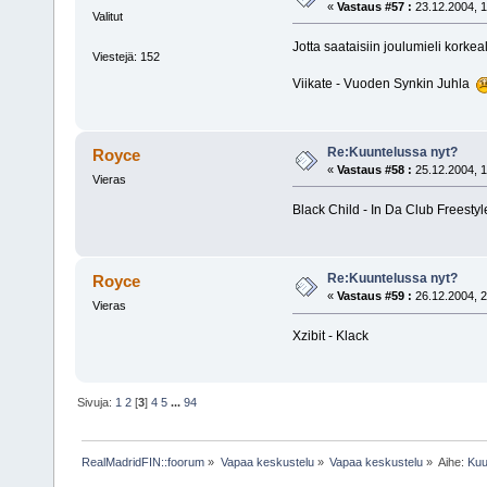
«
Vastaus #57 :
23.12.2004, 1
Valitut
Jotta saataisiin joulumieli korkeal
Viestejä: 152
Viikate - Vuoden Synkin Juhla
Re:Kuuntelussa nyt?
Royce
«
Vastaus #58 :
25.12.2004, 1
Vieras
Black Child - In Da Club Freestyl
Re:Kuuntelussa nyt?
Royce
«
Vastaus #59 :
26.12.2004, 2
Vieras
Xzibit - Klack
Sivuja:
1
2
[
3
]
4
5
...
94
RealMadridFIN::foorum
»
Vapaa keskustelu
»
Vapaa keskustelu
»
Aihe:
Kuu