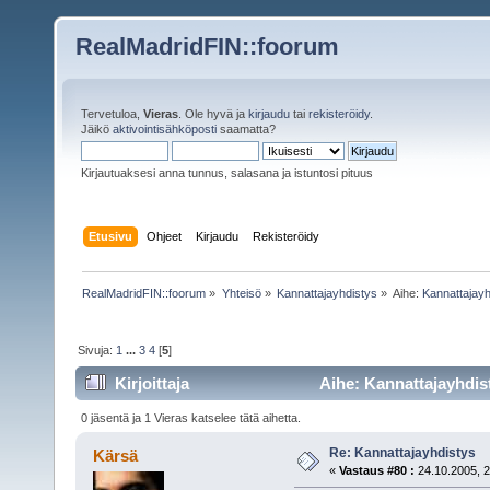
RealMadridFIN::foorum
Tervetuloa,
Vieras
. Ole hyvä ja
kirjaudu
tai
rekisteröidy
.
Jäikö
aktivointisähköposti
saamatta?
Kirjautuaksesi anna tunnus, salasana ja istuntosi pituus
Etusivu
Ohjeet
Kirjaudu
Rekisteröidy
RealMadridFIN::foorum
»
Yhteisö
»
Kannattajayhdistys
»
Aihe:
Kannattajayh
Sivuja:
1
...
3
4
[
5
]
Kirjoittaja
Aihe: Kannattajayhdist
0 jäsentä ja 1 Vieras katselee tätä aihetta.
Re: Kannattajayhdistys
Kärsä
«
Vastaus #80 :
24.10.2005, 2