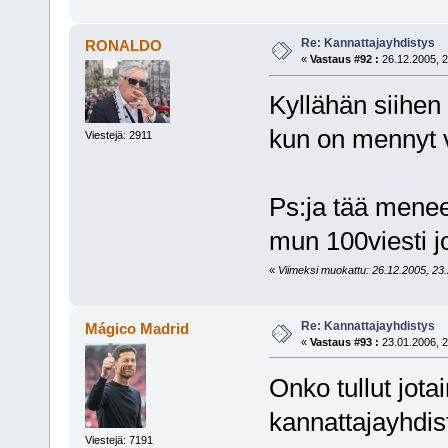
Re: Kannattajayhdistys
RONALDO
«
Vastaus #92 :
26.12.2005, 2
Kyllähän siihen v
kun on mennyt 
Viestejä: 2911
Ps:ja tää menee
mun 100viesti j
«
Viimeksi muokattu: 26.12.2005, 23
Re: Kannattajayhdistys
Mágico Madrid
«
Vastaus #93 :
23.01.2006, 2
Onko tullut jota
kannattajayhdis
Viestejä: 7191