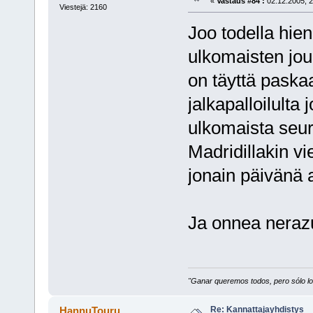
«
Vastaus #84 :
02.12.2005, 2
Viestejä: 2160
Joo todella hie
ulkomaisten jo
on täyttä paskaa
jalkapalloilulta 
ulkomaista seur
Madridillakin v
jonain päivänä a
Ja onnea nerazu
"Ganar queremos todos, pero sólo los
Re: Kannattajayhdistys
HannuTouru