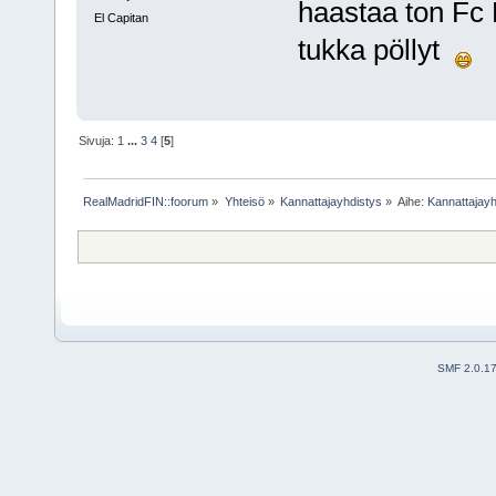
haastaa ton Fc 
El Capitan
tukka pöllyt
Sivuja:
1
...
3
4
[
5
]
RealMadridFIN::foorum
»
Yhteisö
»
Kannattajayhdistys
»
Aihe:
Kannattajayh
SMF 2.0.1