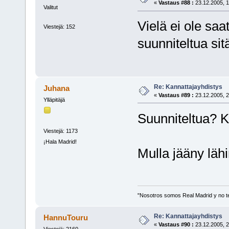
«
Vastaus #88 :
23.12.2005, 1
Valitut
Vielä ei ole saa
Viestejä: 152
suunniteltua s
Re: Kannattajayhdistys
Juhana
«
Vastaus #89 :
23.12.2005, 2
Ylläpitäjä
Suunniteltua? K
Viestejä: 1173
¡Hala Madrid!
Mulla jääny lähi
"Nosotros somos Real Madrid y no t
Re: Kannattajayhdistys
HannuTouru
«
Vastaus #90 :
23.12.2005, 2
Viestejä: 2160