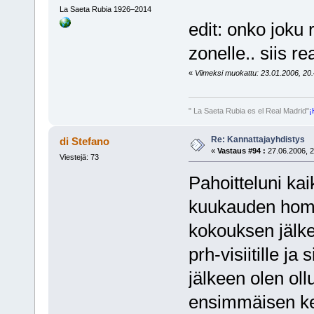
La Saeta Rubia 1926–2014
edit: onko joku 
zonelle.. siis 
«
Viimeksi muokattu: 23.01.2006, 20.
" La Saeta Rubia es el Real Madrid"
¡
Re: Kannattajayhdistys
di Stefano
«
Vastaus #94 :
27.06.2006, 2
Viestejä: 73
Pahoitteluni kai
kuukauden homm
kokouksen jälk
prh-visiitille ja
jälkeen olen ol
ensimmäisen ke