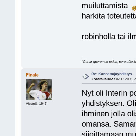
muiluttamista
harkita toteutet
robinholla tai i
"Ganar queremos todos, pero sólo los
Re: Kannattajayhdistys
Finale
«
Vastaus #82 :
02.12.2005, 2
Nyt oli Interin p
yhdistyksen. Oli
Viestejä: 1947
ihminen jolla ol
omansa. Samant
sijoittamaan m