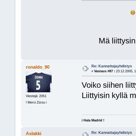
Mä liittysin 
Re: Kannattajayhdistys
ronaldo_90
«
Vastaus #87 :
23.12.2005, 1
Voiko siihen lii
Liittyisin kyllä 
Viestejä: 2051
! Merci Zizou i
i Hala Madrid !
Re: Kannattajayhdistys
Aslakki