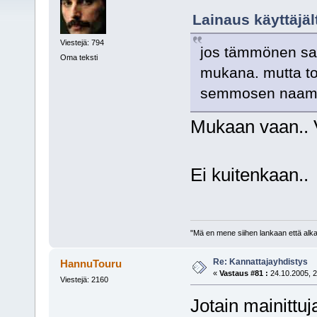
Lainaus käyttäjäl
Viestejä: 794
jos tämmönen saa
Oma teksti
mukana. mutta to
semmosen naama-r
Mukaan vaan.. 
Ei kuitenkaan..
"Mä en mene siihen lankaan että alkai
Re: Kannattajayhdistys
HannuTouru
«
Vastaus #81 :
24.10.2005, 2
Viestejä: 2160
Jotain mainittu