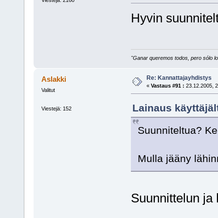
Hyvin suunnitel
"Ganar queremos todos, pero sólo los
Re: Kannattajayhdistys
Aslakki
«
Vastaus #91 :
23.12.2005, 2
Valitut
Lainaus käyttäjäl
Viestejä: 152
Suunniteltua? Ke
Mulla jääny lähin
Suunnittelun ja