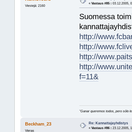
«
Vastaus #85 :
03.12.2005, 0
Viestejä: 2160
Suomessa toimi
kannattajayhdist
http://www.fcba
http://www.fcliv
http://www.pait
http://www.uni
f=11&
"Ganar queremos todos, pero sólo los
Re: Kannattajayhdistys
Beckham_23
«
Vastaus #86 :
23.12.2005, 1
Vieras