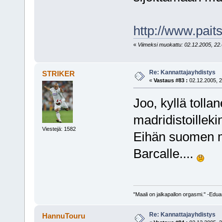
http://www.pait
«
Viimeksi muokattu: 02.12.2005, 22.4
Re: Kannattajayhdistys
STRIKER
«
Vastaus #83 :
02.12.2005, 2
Joo, kyllä tollan
madridistoillek
Viestejä: 1582
Eihän suomen mad
Barcalle....
"Maali on jalkapallon orgasmi." -Edu
Re: Kannattajayhdistys
HannuTouru