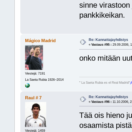
sinne virastoon 
pankkikeikan.
Re: Kannattajayhdistys
Mágico Madrid
«
Vastaus #95 :
29.09.2006, 1
onko mitään uut
Viestejä: 7191
La Saeta Rubia 1926–2014
" La Saeta Rubia es el Real Madrid"
¡
Re: Kannattajayhdistys
Raul # 7
«
Vastaus #96 :
11.10.2006, 2
Tää ois hieno jut
osaamista pist
Viestejä: 1459