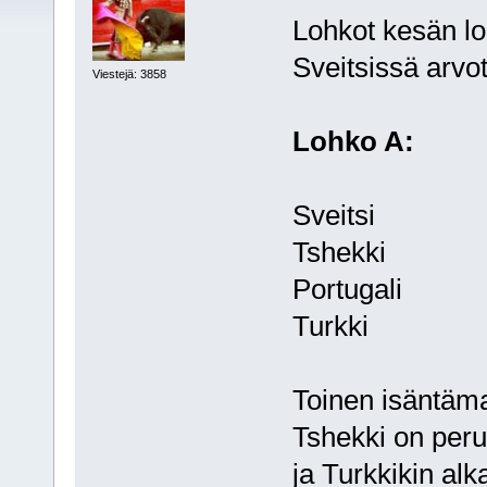
Lohkot kesän lo
Sveitsissä arvot
Viestejä: 3858
Lohko A:
Sveitsi
Tshekki
Portugali
Turkki
Toinen isäntäma
Tshekki on perus
ja Turkkikin alk