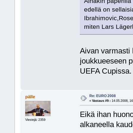
Ainakin paperilla
edellä on sellais
Ibrahimovic,Rosen
miten Lars Lägerb
Aivan varmasti 
joukkueeseen py
UEFA Cupissa.
Re: EURO 2008
pälle
«
Vastaus #9 :
14.05.2008, 16
Eikä ihan huon
Viestejä: 2359
alkaneella kaude