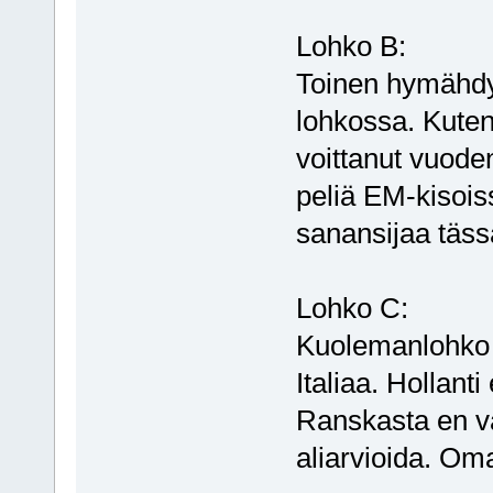
Lohko B:
Toinen hymähdy
lohkossa. Kuten
voittanut vuode
peliä EM-kisoi
sanansijaa täss
Lohko C:
Kuolemanlohk
Italiaa. Hollant
Ranskasta en va
aliarvioida. Om