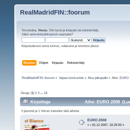
RealMadridFIN::foorum
Tervetuloa,
Vieras
. Ole hyvä ja
kirjaudu
tai
rekisteröidy
.
Jäikö
aktivointisähköposti
saamatta?
Kirjautuaksesi anna tunnus, salasana ja istuntosi pituus
Etusivu
Ohjeet
Kirjaudu
Rekisteröidy
RealMadridFIN::foorum
»
Vapaa keskustelu
»
Muu jalkapallo
»
Aihe:
EURO 
Sivuja: [
1
]
2
3
...
18
Kirjoittaja
Aihe: EURO 2008 (Luet
0 jäsentä ja 1 Vieras katselee tätä aihetta.
EURO 2008
el Blanco
«
:
02.12.2007, 18.29.50 »