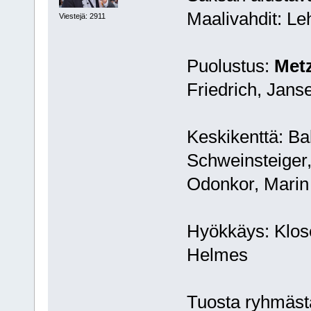
Maalivahdit: L
Viestejä: 2911
Puolustus:
Metz
Friedrich, Jans
Keskikenttä: Bal
Schweinsteiger,
Odonkor, Marin
Hyökkäys: Klose
Helmes
Tuosta ryhmästä