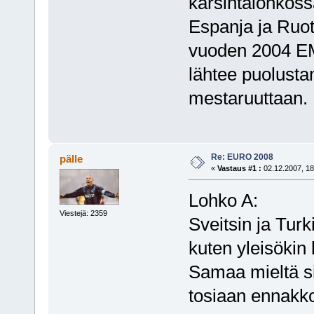
karsintalohkoss
Espanja ja Ruot
vuoden 2004 EM
lähtee puolust
mestaruuttaan.
Re: EURO 2008
pälle
«
Vastaus #1 :
02.12.2007, 18
Lohko A:
Viestejä: 2359
Sveitsin ja Tu
kuten yleisökin
Samaa mieltä sii
tosiaan ennakko