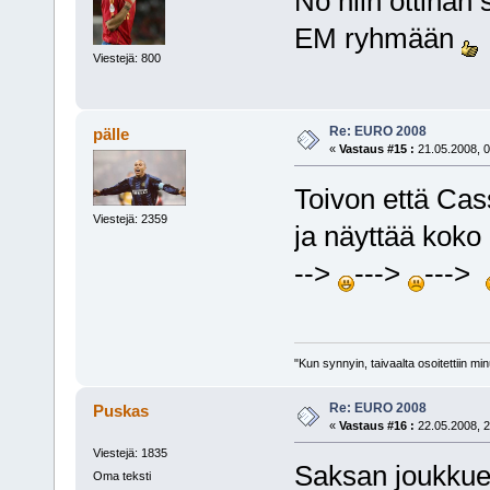
No niin ottihan 
EM ryhmään
Viestejä: 800
Re: EURO 2008
pälle
«
Vastaus #15 :
21.05.2008, 0
Toivon että Cas
Viestejä: 2359
ja näyttää kok
-->
--->
--->
"Kun synnyin, taivaalta osoitettiin mi
Re: EURO 2008
Puskas
«
Vastaus #16 :
22.05.2008, 2
Viestejä: 1835
Saksan joukkuee
Oma teksti