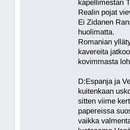
kapellimestari T
Realin pojat vie
Ei Zidanen Rans
huolimatta.
Romanian ylläty
kavereita jatko
kovimmasta loh
D:Espanja ja Ve
kuitenkaan usko
sitten viime ke
papereissa suos
vaikka valmentaj