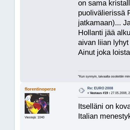
on sama kristal
puolivälierissä
jatkamaan)... J
Hollanti jää al
aivan liian lyhy
Ainut joka lois
"Kun synnyin, taivaalta osoitettiin mi
Re: EURO 2008
florentinoperze
«
Vastaus #19 :
27.05.2008, 2
Itselläni on kov
Italian menesty
Viestejä: 1040