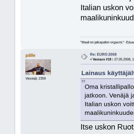
Italian uskon v
maalikuninkuud
"Maali on jalkapallon orgasmi." -Edu
Re: EURO 2008
pälle
«
Vastaus #18 :
27.05.2008, 1
Lainaus käyttäjäl
Viestejä: 2359
Oma kristallipall
jatkoon. Venäjä j
Italian uskon vo
maalikuninkuude
Itse uskon Ruot