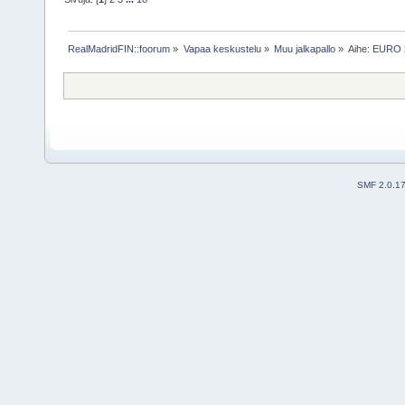
RealMadridFIN::foorum
»
Vapaa keskustelu
»
Muu jalkapallo
»
Aihe:
EURO 
SMF 2.0.1