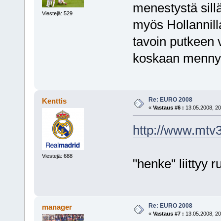
menestystä sill
Viestejä: 529
myös Hollannill
tavoin putkeen 
koskaan mennyt 
Re: EURO 2008
Kenttis
«
Vastaus #6 :
13.05.2008, 20
http://www.mtv3.
Viestejä: 688
"henke" liittyy
Re: EURO 2008
manager
«
Vastaus #7 :
13.05.2008, 20