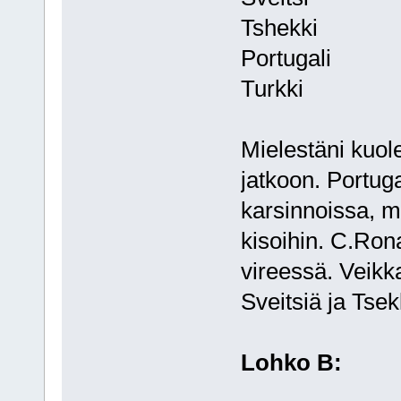
Tshekki
Portugali
Turkki
Mielestäni kuol
jatkoon. Portuga
karsinnoissa, m
kisoihin. C.Ro
vireessä. Veikk
Sveitsiä ja Tsek
Lohko B: