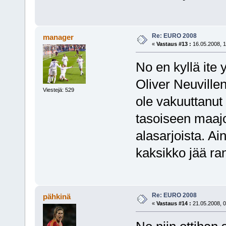
Re: EURO 2008
manager
«
Vastaus #13 :
16.05.2008, 1
No en kyllä ite
Oliver Neuvillen
Viestejä: 529
ole vakuuttanut
tasoiseen maajo
alasarjoista. Ai
kaksikko jää ra
Re: EURO 2008
pähkinä
«
Vastaus #14 :
21.05.2008, 0