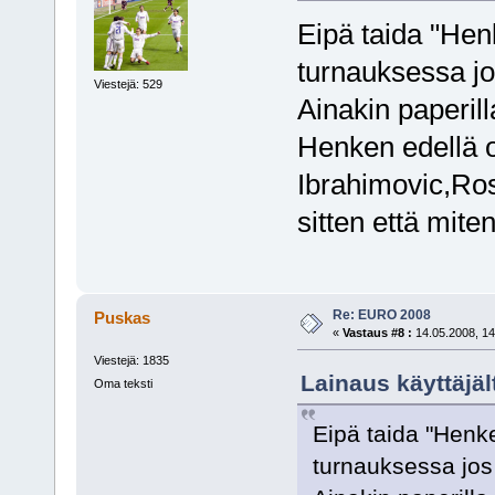
Eipä taida "Hen
turnauksessa jo
Viestejä: 529
Ainakin paperill
Henken edellä o
Ibrahimovic,Ro
sitten että mite
Re: EURO 2008
Puskas
«
Vastaus #8 :
14.05.2008, 14
Viestejä: 1835
Lainaus käyttäjäl
Oma teksti
Eipä taida "Henk
turnauksessa jos