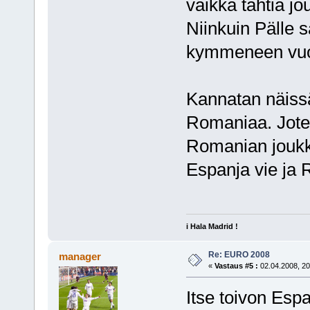
vaikka tähtiä j
Niinkuin Pälle s
kymmeneen vuot
Kannatan näissä
Romaniaa. Joten
Romanian joukk
Espanja vie ja 
i Hala Madrid !
Re: EURO 2008
manager
«
Vastaus #5 :
02.04.2008, 20
Itse toivon Espa