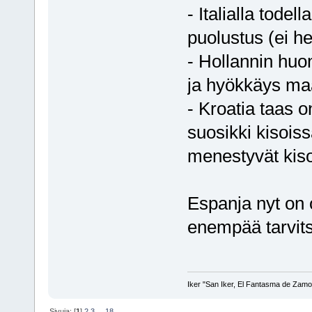
- Italialla tode
puolustus (ei h
- Hollannin huo
ja hyökkäys ma
- Kroatia taas o
suosikki kisoiss
menestyvät kiso
Espanja nyt on 
enempää tarvits
Iker "San Iker, El Fantasma de Zamor
Sivuja: [
1
]
2
3
...
18