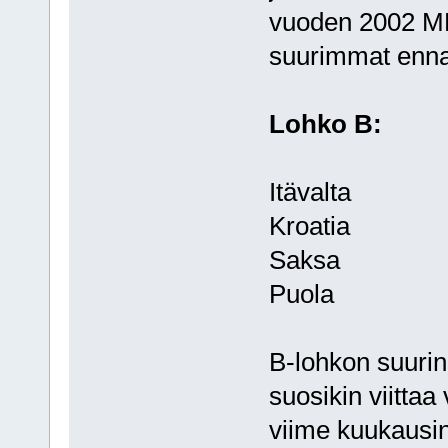
vuoden 2002 MM
suurimmat ennak
Lohko B:
Itävalta
Kroatia
Saksa
Puola
B-lohkon suurin 
suosikin viittaa v
viime kuukausi