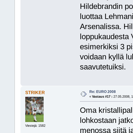
Hildebrandin poi
luottaa Lehmanii
Arsenalissa. Hi
loppukaudesta V
esimerkiksi 3 p
voidaan kyllä l
saavutetuiksi.
Re: EURO 2008
STRIKER
«
Vastaus #17 :
27.05.2008, 1
Oma kristallipal
lohkostaan jatko
Viestejä: 1582
menossa siitä j