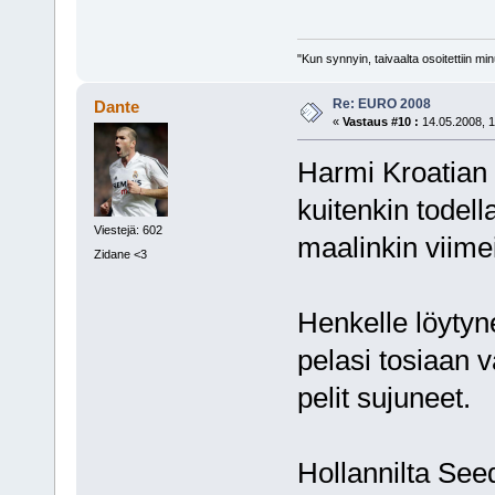
"Kun synnyin, taivaalta osoitettiin mi
Re: EURO 2008
Dante
«
Vastaus #10 :
14.05.2008, 1
Harmi Kroatian 
kuitenkin todel
Viestejä: 602
maalinkin viime
Zidane <3
Henkelle löytyn
pelasi tosiaan 
pelit sujuneet.
Hollannilta See