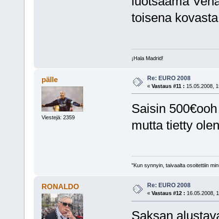
luotsaama Venäj
toisena kovasta
¡Hala Madrid!
Re: EURO 2008
pälle
«
Vastaus #11 :
15.05.2008, 1
Saisin 500€ooh 
Viestejä: 2359
mutta tietty olen
"Kun synnyin, taivaalta osoitettiin mi
Re: EURO 2008
RONALDO
«
Vastaus #12 :
16.05.2008, 1
Saksan alustav