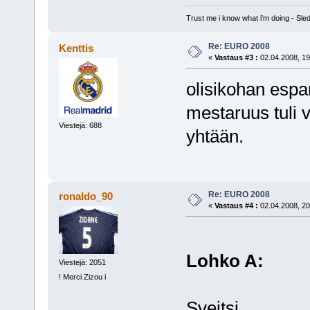
Trust me i know what i'm doing - S
Re: EURO 2008
Kenttis
«
Vastaus #3 :
02.04.2008, 19
olisikohan espa
mestaruus tuli 
Viestejä: 688
yhtään.
Re: EURO 2008
ronaldo_90
«
Vastaus #4 :
02.04.2008, 20
Lohko A:
Viestejä: 2051
! Merci Zizou i
Sveitsi