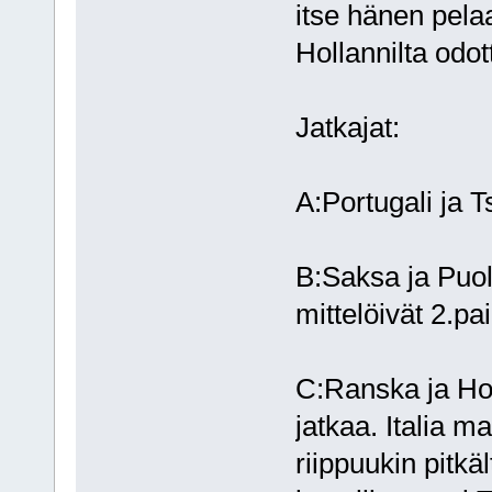
itse hänen pelaa
Hollannilta odot
Jatkajat:
A:Portugali ja T
B:Saksa ja Puol
mittelöivät 2.p
C:Ranska ja Hol
jatkaa. Italia m
riippuukin pitkä