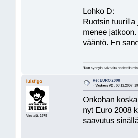
Lohko D:
Ruotsin tuurilla 
menee jatkoon. 
vääntö. En sano
"Kun synnyin, taivaalta osoitettiin mi
Re: EURO 2008
luisfigo
«
Vastaus #2 :
03.12.2007, 19
Onkohan koskaan
nyt Euro 2008 ki
Viestejä: 1975
saavutus sinäll