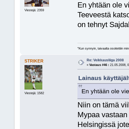
En yhtään ole vi
Viestejä: 2359
Teeveestä kats
on tehnyt Sajda
"Kun synnyin, taivaalta osoitettiin mi
Re: Veikkausliiga 2008
STRIKER
«
Vastaus #46 :
21.05.2008, 0
Lainaus käyttäjält
En yhtään ole vie
Viestejä: 1582
Niin on tämä vii
Mypaa vastaan 
Helsingissä jot