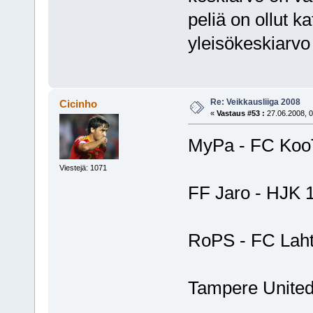
peliä on ollut 
yleisökeskiarvo 
Re: Veikkausliiga 2008
Cicinho
«
Vastaus #53 :
27.06.2008, 0
MyPa - FC Koo
Viestejä: 1071
FF Jaro - HJK 
RoPS - FC Laht
Tampere United