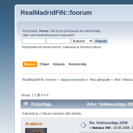
RealMadridFIN::foorum
Tervetuloa,
Vieras
. Ole hyvä ja
kirjaudu
tai
rekisteröidy
.
Jäikö
aktivointisähköposti
saamatta?
Kirjautuaksesi anna tunnus, salasana ja istuntosi pituus
Etusivu
Ohjeet
Kirjaudu
Rekisteröidy
RealMadridFIN::foorum
»
Vapaa keskustelu
»
Muu jalkapallo
»
Aihe:
Veikkau
Sivuja:
1
2
[
3
]
4
5
6
Kirjoittaja
Aihe: Veikkausliiga 20
0 jäsentä ja 1 Vieras katselee tätä aihetta.
Re: Veikkausliiga 2008
Arakorn
«
Vastaus #40 :
20.05.2008, 1