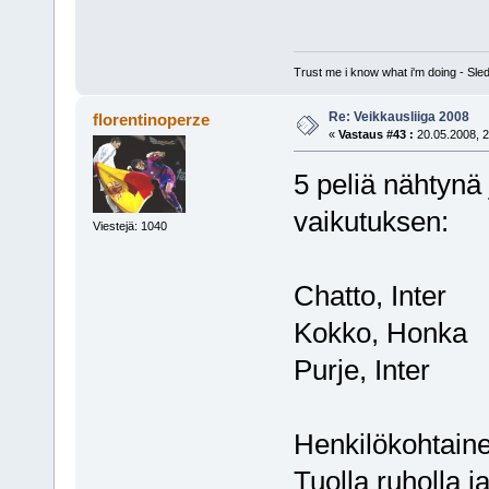
Trust me i know what i'm doing - S
Re: Veikkausliiga 2008
florentinoperze
«
Vastaus #43 :
20.05.2008, 2
5 peliä nähtynä
vaikutuksen:
Viestejä: 1040
Chatto, Inter
Kokko, Honka
Purje, Inter
Henkilökohtaine
Tuolla ruholla j