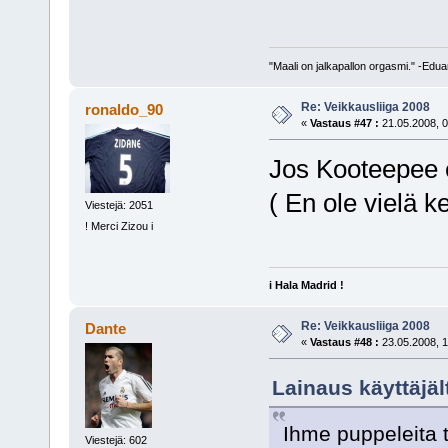
"Maali on jalkapallon orgasmi." -Edu
Re: Veikkausliiga 2008
ronaldo_90
«
Vastaus #47 :
21.05.2008, 0
Jos Kooteepee e
( En ole vielä k
Viestejä: 2051
! Merci Zizou i
i Hala Madrid !
Re: Veikkausliiga 2008
Dante
«
Vastaus #48 :
23.05.2008, 1
Lainaus käyttäjäl
Ihme puppeleita 
Viestejä: 602