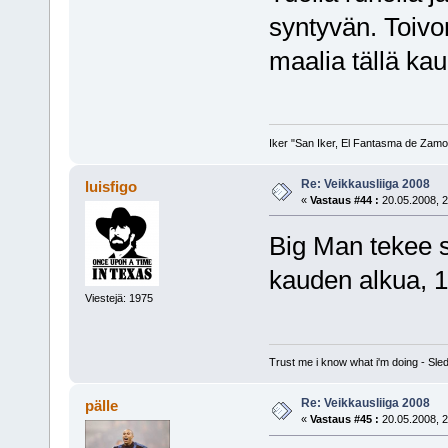
syntyvän. Toiv
maalia tällä ka
Iker "San Iker, El Fantasma de Zamor
Re: Veikkausliiga 2008
luisfigo
«
Vastaus #44 :
20.05.2008, 2
Big Man tekee s
kauden alkua, 
Viestejä: 1975
Trust me i know what i'm doing - S
Re: Veikkausliiga 2008
pälle
«
Vastaus #45 :
20.05.2008, 2