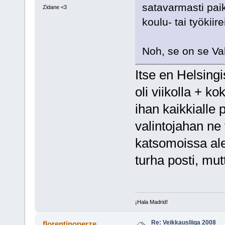
satavarmasti paik
Zidane <3
koulu- tai työkiirei
Noh, se on se Va
Itse en Helsing
oli viikolla + ko
ihan kaikkialle p
valintojahan ne
katsomoissa a
turha posti, mut
¡Hala Madrid!
Re: Veikkausliiga 2008
florentinoperze