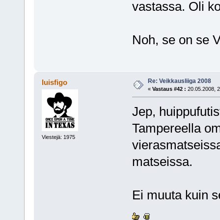
vastassa. Oli kou
Noh, se on se V
Re: Veikkausliiga 2008
luisfigo
«
Vastaus #42 :
20.05.2008, 2
Jep, huippufutis
Tampereella omi
Viestejä: 1975
vierasmatseissa
matseissa.
Ei muuta kuin se