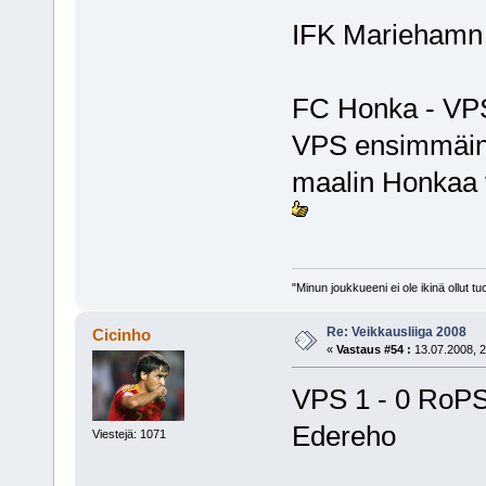
IFK Mariehamn 
FC Honka - VP
VPS ensimmäine
maalin Honkaa v
"Minun joukkueeni ei ole ikinä ollut
Re: Veikkausliiga 2008
Cicinho
«
Vastaus #54 :
13.07.2008, 2
VPS 1 - 0 RoP
Edereho
Viestejä: 1071