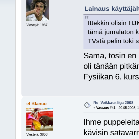
Lainaus käyttäjäl
Ittekkin olisin H
Viestejä: 1937
tämä jumalaton k
TVstä pelin toki
Sama, tosin en e
oli tänään pitk
Fysiikan 6. kurs
Re: Veikkausliiga 2008
el Blanco
«
Vastaus #41 :
20.05.2008, 1
Ihme puppeleita
kävisin satavar
Viestejä: 3858