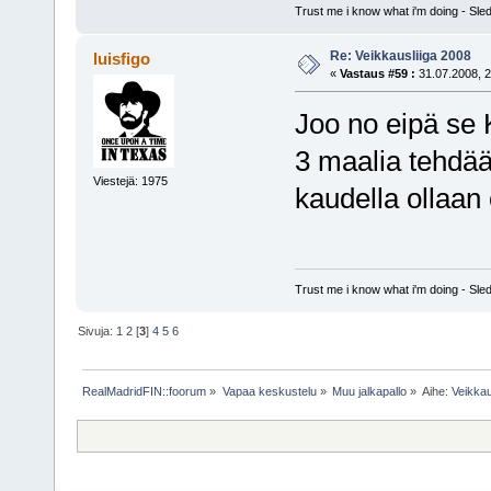
Trust me i know what i'm doing - S
Re: Veikkausliiga 2008
luisfigo
«
Vastaus #59 :
31.07.2008, 2
Joo no eipä se K
3 maalia tehdään 
Viestejä: 1975
kaudella ollaan 
Trust me i know what i'm doing - S
Sivuja:
1
2
[
3
]
4
5
6
RealMadridFIN::foorum
»
Vapaa keskustelu
»
Muu jalkapallo
»
Aihe:
Veikkau