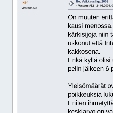
Re: Veikkausliiga 2008
Iker
«
Vastaus #52 :
24.05.2008, 0
Viestejä: 333
On muuten eritt
kausi menossa. 
kärkisijoja niin
uskonut että Int
kakkosena.
Enkä kyllä olisi
pelin jälkeen 6 p
Yleisömäärät o
poikkeuksia luk
Eniten ihmetyt
keskiarvo on va