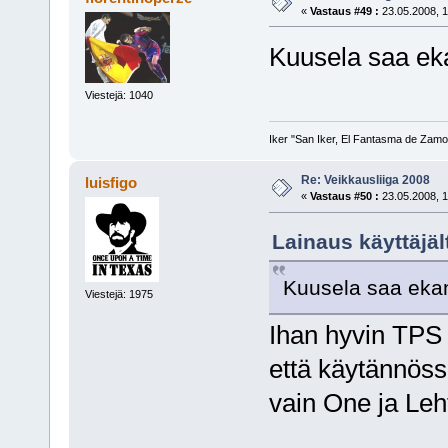
«
Vastaus #49 :
23.05.2008, 1
Kuusela saa eka
Viestejä: 1040
Iker "San Iker, El Fantasma de Zamor
Re: Veikkausliiga 2008
luisfigo
«
Vastaus #50 :
23.05.2008, 1
Lainaus käyttäjäl
Kuusela saa ekan
Viestejä: 1975
Ihan hyvin TPS 
että käytännöss
vain One ja Leh