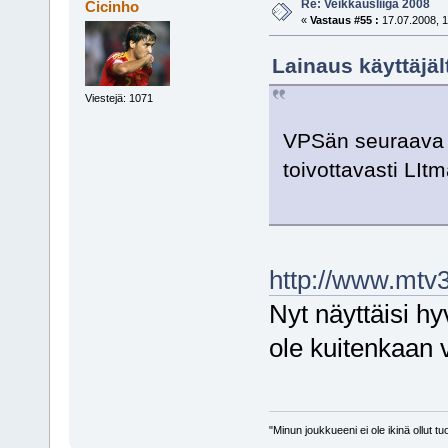
Re: Veikkausliiga 2008
Cicinho
«
Vastaus #55 :
17.07.2008, 1
Lainaus käyttäjäl
Viestejä: 1071
VPSän seuraava k
toivottavasti LIt
http://www.mtv3.
Nyt näyttäisi hy
ole kuitenkaan v
"Minun joukkueeni ei ole ikinä ollut