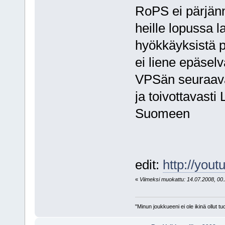
RoPS ei pärjänn
heille lopussa l
hyökkäyksistä pa
ei liene epäselv
VPSän seuraava
ja toivottavasti
Suomeen
edit:
http://yo
«
Viimeksi muokattu: 14.07.2008, 00.2
"Minun joukkueeni ei ole ikinä ollut