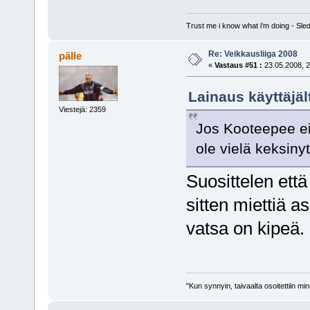
Trust me i know what i'm doing - S
Re: Veikkausliiga 2008
pälle
«
Vastaus #51 :
23.05.2008, 2
Lainaus käyttäjäl
Viestejä: 2359
Jos Kooteepee ei
ole vielä keksinyt
Suosittelen että 
sitten miettiä as
vatsa on kipeä.
"Kun synnyin, taivaalta osoitettiin mi