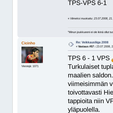
TPS-VPS 6-1
«
Viimeksi muokattu: 23.07.2008, 21.1
"Minun joukkueeni ei ole ikinä ollut
Re: Veikkausliiga 2008
Cicinho
«
Vastaus #57 :
23.07.2008, 2
TPS 6 - 1 VPS
Turkulaiset tup
Viestejä: 1071
maalien saldon. 
viimeisimmän vo
toivottavasti Hi
tappioita niin 
yläpuolella.