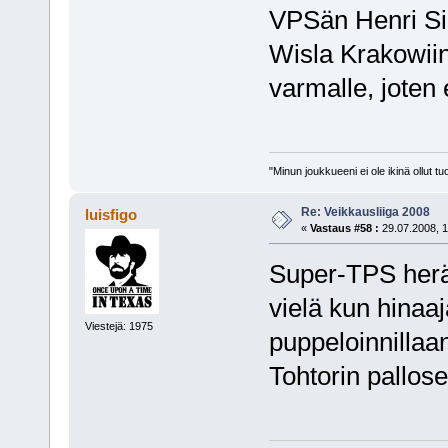
VPSän Henri Sil
Wisla Krakowiin 
varmalle, joten 
"Minun joukkueeni ei ole ikinä ollut
Re: Veikkausliiga 2008
luisfigo
«
Vastaus #58 :
29.07.2008, 1
Super-TPS heräs
vielä kun hinaa
Viestejä: 1975
puppeloinnillaan
Tohtorin pallo