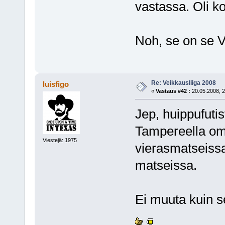
vastassa. Oli kou
Noh, se on se V
Re: Veikkausliiga 2008
luisfigo
«
Vastaus #42 :
20.05.2008, 2
Jep, huippufutis
Tampereella omi
Viestejä: 1975
vierasmatseissa
matseissa.
Ei muuta kuin se