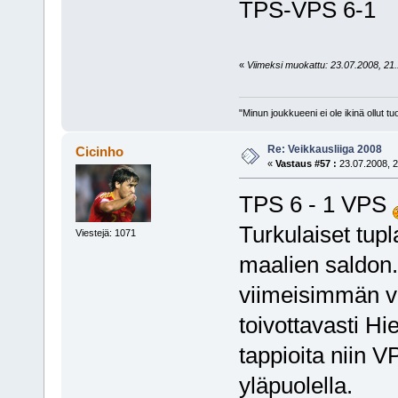
TPS-VPS 6-1
«
Viimeksi muokattu: 23.07.2008, 21.1
"Minun joukkueeni ei ole ikinä ollut
Re: Veikkausliiga 2008
Cicinho
«
Vastaus #57 :
23.07.2008, 2
TPS 6 - 1 VPS
Turkulaiset tup
Viestejä: 1071
maalien saldon. 
viimeisimmän vo
toivottavasti Hi
tappioita niin 
yläpuolella.