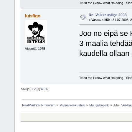
Trust me i know what i'm doing - S
Re: Veikkausliiga 2008
luisfigo
«
Vastaus #59 :
31.07.2008, 2
Joo no eipä se K
3 maalia tehdään 
Viestejä: 1975
kaudella ollaan 
Trust me i know what i'm doing - S
Sivuja:
1
2
[
3
]
4
5
6
RealMadridFIN::foorum
»
Vapaa keskustelu
»
Muu jalkapallo
»
Aihe:
Veikkau