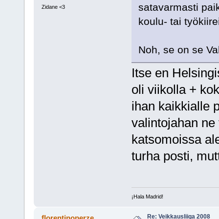
satavarmasti paik
Zidane <3
koulu- tai työkiirei
Noh, se on se Va
Itse en Helsing
oli viikolla + ko
ihan kaikkialle p
valintojahan ne
katsomoissa a
turha posti, mut
¡Hala Madrid!
Re: Veikkausliiga 2008
florentinoperze