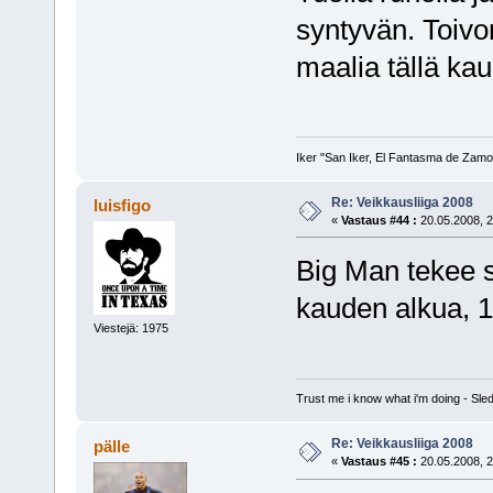
syntyvän. Toiv
maalia tällä ka
Iker "San Iker, El Fantasma de Zamor
Re: Veikkausliiga 2008
luisfigo
«
Vastaus #44 :
20.05.2008, 2
Big Man tekee s
kauden alkua, 
Viestejä: 1975
Trust me i know what i'm doing - S
Re: Veikkausliiga 2008
pälle
«
Vastaus #45 :
20.05.2008, 2