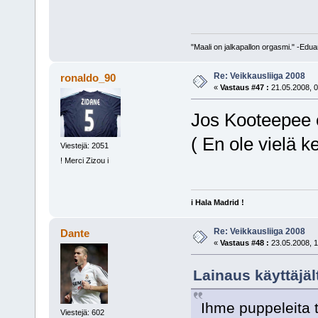
"Maali on jalkapallon orgasmi." -Edu
Re: Veikkausliiga 2008
ronaldo_90
«
Vastaus #47 :
21.05.2008, 0
Jos Kooteepee e
( En ole vielä k
Viestejä: 2051
! Merci Zizou i
i Hala Madrid !
Re: Veikkausliiga 2008
Dante
«
Vastaus #48 :
23.05.2008, 1
Lainaus käyttäjäl
Ihme puppeleita 
Viestejä: 602