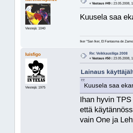
«
Vastaus #49 :
23.05.2008, 1
Kuusela saa eka
Viestejä: 1040
Iker "San Iker, El Fantasma de Zamor
Re: Veikkausliiga 2008
luisfigo
«
Vastaus #50 :
23.05.2008, 1
Lainaus käyttäjäl
Kuusela saa ekan
Viestejä: 1975
Ihan hyvin TPS 
että käytännöss
vain One ja Leh