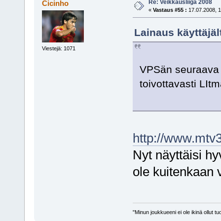
Re: Veikkausliiga 2008
Cicinho
«
Vastaus #55 :
17.07.2008, 1
Lainaus käyttäjäl
Viestejä: 1071
VPSän seuraava k
toivottavasti LIt
http://www.mtv3.
Nyt näyttäisi hy
ole kuitenkaan v
"Minun joukkueeni ei ole ikinä ollut