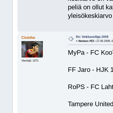
peliä on ollut 
yleisökeskiarvo 
Re: Veikkausliiga 2008
Cicinho
«
Vastaus #53 :
27.06.2008, 0
MyPa - FC Koo
Viestejä: 1071
FF Jaro - HJK 
RoPS - FC Laht
Tampere United