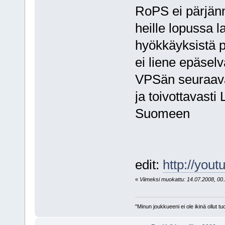
RoPS ei pärjänn
heille lopussa l
hyökkäyksistä pa
ei liene epäselv
VPSän seuraava
ja toivottavasti
Suomeen
edit:
http://yo
«
Viimeksi muokattu: 14.07.2008, 00.2
"Minun joukkueeni ei ole ikinä ollut