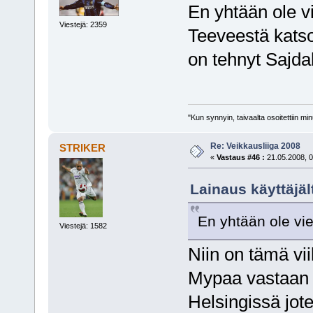
En yhtään ole vi
Viestejä: 2359
Teeveestä kats
on tehnyt Sajda
"Kun synnyin, taivaalta osoitettiin mi
Re: Veikkausliiga 2008
STRIKER
«
Vastaus #46 :
21.05.2008, 0
Lainaus käyttäjält
En yhtään ole vie
Viestejä: 1582
Niin on tämä vii
Mypaa vastaan 
Helsingissä jot