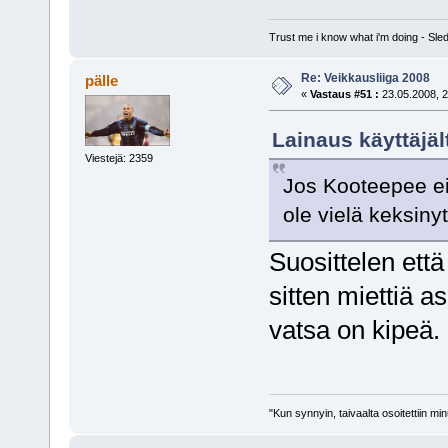
Trust me i know what i'm doing - S
Re: Veikkausliiga 2008
pälle
«
Vastaus #51 :
23.05.2008, 2
Lainaus käyttäjäl
Viestejä: 2359
Jos Kooteepee ei
ole vielä keksinyt
Suosittelen että 
sitten miettiä as
vatsa on kipeä.
"Kun synnyin, taivaalta osoitettiin mi