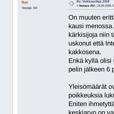
Re: Veikkausliiga 2008
Iker
«
Vastaus #52 :
24.05.2008, 0
Viestejä: 333
On muuten eritt
kausi menossa. 
kärkisijoja niin
uskonut että Int
kakkosena.
Enkä kyllä olisi
pelin jälkeen 6 p
Yleisömäärät o
poikkeuksia luk
Eniten ihmetyt
keskiarvo on va