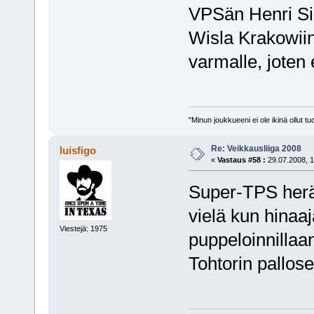
VPSän Henri Sil
Wisla Krakowiin 
varmalle, joten 
"Minun joukkueeni ei ole ikinä ollut
Re: Veikkausliiga 2008
luisfigo
«
Vastaus #58 :
29.07.2008, 1
Super-TPS heräs
vielä kun hinaa
Viestejä: 1975
puppeloinnillaan
Tohtorin pallo