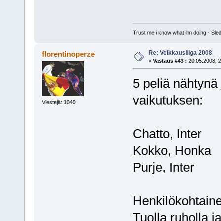
Trust me i know what i'm doing - S
Re: Veikkausliiga 2008
florentinoperze
«
Vastaus #43 :
20.05.2008, 2
5 peliä nähtynä
vaikutuksen:
Viestejä: 1040
Chatto, Inter
Kokko, Honka
Purje, Inter
Henkilökohtaine
Tuolla ruholla j