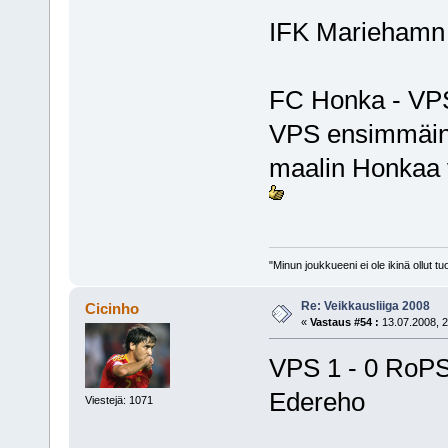
IFK Mariehamn 
FC Honka - VP
VPS ensimmäine
maalin Honkaa v
"Minun joukkueeni ei ole ikinä ollut
Re: Veikkausliiga 2008
Cicinho
«
Vastaus #54 :
13.07.2008, 2
VPS 1 - 0 RoP
Edereho
Viestejä: 1071