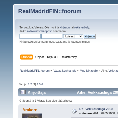
RealMadridFIN::foorum
Tervetuloa,
Vieras
. Ole hyvä ja
kirjaudu
tai
rekisteröidy
.
Jäikö
aktivointisähköposti
saamatta?
Kirjautuaksesi anna tunnus, salasana ja istuntosi pituus
Etusivu
Ohjeet
Kirjaudu
Rekisteröidy
RealMadridFIN::foorum
»
Vapaa keskustelu
»
Muu jalkapallo
»
Aihe:
Veikkau
Sivuja:
1
2
[
3
]
4
5
6
Kirjoittaja
Aihe: Veikkausliiga 20
0 jäsentä ja 1 Vieras katselee tätä aihetta.
Re: Veikkausliiga 2008
Arakorn
«
Vastaus #40 :
20.05.2008, 1