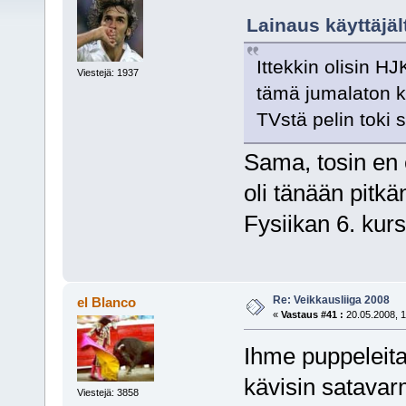
Lainaus käyttäjäl
Ittekkin olisin H
Viestejä: 1937
tämä jumalaton k
TVstä pelin toki
Sama, tosin en e
oli tänään pitk
Fysiikan 6. kurs
Re: Veikkausliiga 2008
el Blanco
«
Vastaus #41 :
20.05.2008, 1
Ihme puppeleita
kävisin satavar
Viestejä: 3858