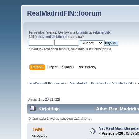
RealMadridFIN::foorum
Tervetuloa,
Vieras
. Ole hyvä ja
kirjaudu
tai
rekisteröidy
.
Jäikö
aktivointisähköposti
saamatta?
Kirjautuaksesi anna tunnus, salasana ja istuntosi pituus
Etusivu
Ohjeet
Kirjaudu
Rekisteröidy
RealMadridFIN::foorum
»
Real Madrid
»
Keskustelua Real Madridista
»
Sivuja:
1
...
20
21
[
22
]
Kirjoittaja
Aihe: Real Madridin
0 jäsentä ja 1 Vieras katselee tätä aihetta.
Vs: Real Madridin pel
TAMI
«
Vastaus #420 :
07.09.20
Yli-Valvoja