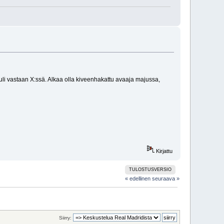
tuli vastaan X:ssä. Alkaa olla kiveenhakattu avaaja majussa,
Kirjattu
TULOSTUSVERSIO
« edellinen
seuraava »
Siirry: