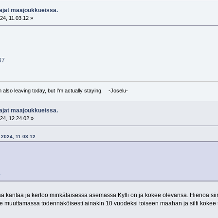
aajat maajoukkueissa.
24, 11.03.12 »
67
I'm also leaving today, but I'm actually staying. -Joselu-
aajat maajoukkueissa.
24, 12.24.02 »
6.2024, 11.03.12
7
taa kantaa ja kertoo minkälaisessa asemassa Kylli on ja kokee olevansa. Hienoa s
tse muuttamassa todennäköisesti ainakin 10 vuodeksi toiseen maahan ja silti kokee