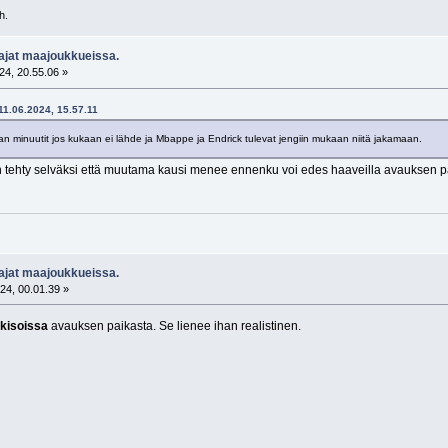
h.
aajat maajoukkueissa.
24, 20.55.06 »
11.06.2024, 15.57.11
n minuutit jos kukaan ei lähde ja Mbappe ja Endrick tulevat jengiin mukaan niitä jakamaan.
on tehty selväksi että muutama kausi menee ennenku voi edes haaveilla avauksen p
aajat maajoukkueissa.
24, 00.01.39 »
kisoissa
avauksen paikasta. Se lienee ihan realistinen.