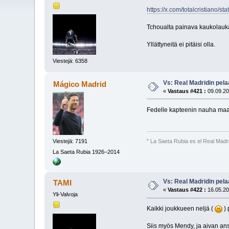
https://x.com/totalcristia
Tchoualta painava kaukolauka
Yllättyneitä ei pitäisi olla.
Viestejä: 6358
Vs: Real Madridin pel
Mágico Madrid
«
Vastaus #421 :
09.09.20
Fedelle kapteenin nauha ma
Viestejä: 7191
" La Saeta Rubia es el Real Madr
La Saeta Rubia 1926–2014
Vs: Real Madridin pel
TAMI
«
Vastaus #422 :
16.05.20
Yli-Valvoja
Kaikki joukkueen neljä (
) 
Siis myös Mendy, ja aivan ans