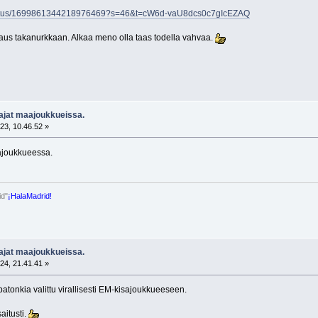
no/status/1699861344218976469?s=46&t=cW6d-vaU8dcs0c7gIcEZAQ
us takanurkkaan. Alkaa meno olla taas todella vahvaa.
aajat maajoukkueissa.
23, 10.46.52 »
ajoukkueessa.
id"
¡HalaMadrid!
aajat maajoukkueissa.
24, 21.41.41 »
patonkia valittu virallisesti EM-kisajoukkueeseen.
aitusti.