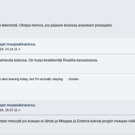
 tekemistä. Olisipa hienoa, jos pääsee kisoissa avauksen pelaajaksi.
aajat maajoukkueissa.
24, 14.14.11 »
aihdosta tullessa. On hurja keskikenttä Realilla kasvamassa.
I'm also leaving today, but I'm actually staying. -Joselu-
aajat maajoukkueissa.
24, 15.57.11 »
dan minuutit jos kukaan ei lähde ja Mbappe ja Endrick tulevat jengiin mukaan niit