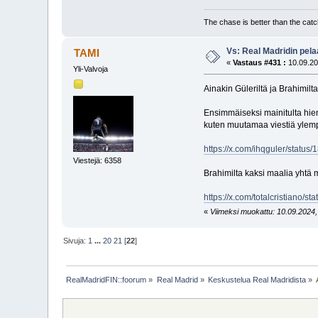
The chase is better than the catc
Vs: Real Madridin pel
TAMI
«
Vastaus #431 :
10.09.20
Yli-Valvoja
Ainakin Güleriltä ja Brahimilta 
Ensimmäiseksi mainitulta hien
kuten muutamaa viestiä ylemp
https://x.com/ihqguler/sta
Viestejä: 6358
Brahimilta kaksi maalia yhtä 
https://x.com/totalcristia
«
Viimeksi muokattu: 10.09.2024, 
Sivuja:
1
...
20
21
[
22
]
RealMadridFIN::foorum
»
Real Madrid
»
Keskustelua Real Madridista
»