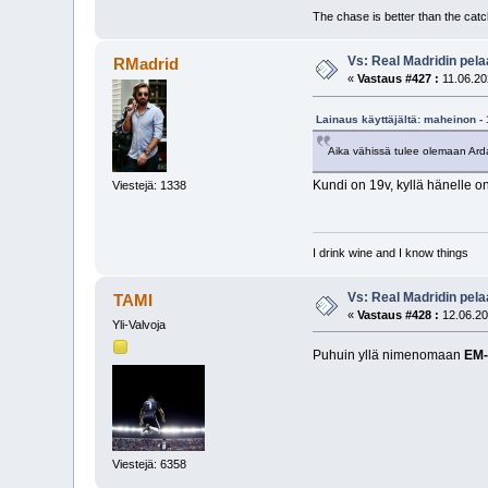
The chase is better than the catc
Vs: Real Madridin pel
RMadrid
«
Vastaus #427 :
11.06.20
Lainaus käyttäjältä: maheinon - 
Aika vähissä tulee olemaan Arda
Kundi on 19v, kyllä hänelle 
Viestejä: 1338
I drink wine and I know things
Vs: Real Madridin pel
TAMI
«
Vastaus #428 :
12.06.20
Yli-Valvoja
Puhuin yllä nimenomaan
EM-
Viestejä: 6358