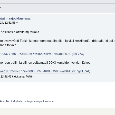
h.
aajat maajoukkueissa.
24, 12.51.56 »
positiivisia otteita mj-tauolla.
o pystysyöttö Turkin kolmanteen maaliin eilen ja yksi keskikentän dribbailu-klippi 
änä toivoin.
tus/1833377255126348286?s=46&t=cW6d-vaU8dcs0c7gIcEZAQ
moneen peliin ja eilinen voittomaali 90+3 komeiden veivien jälkeen.
no/status/1833248787797860357?s=46&t=cW6d-vaU8dcs0c7gIcEZAQ
12.56.43 kirjoittanut TAMI
»
Aihe:
Real Madridin pelaajat maajoukkueissa.