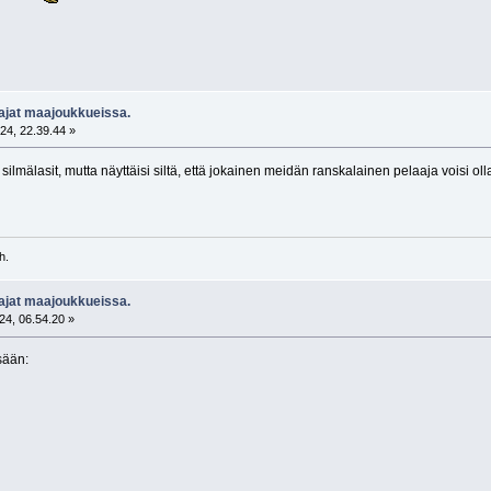
aajat maajoukkueissa.
24, 22.39.44 »
 silmälasit, mutta näyttäisi siltä, että jokainen meidän ranskalainen pelaaja voisi 
h.
aajat maajoukkueissa.
24, 06.54.20 »
isään: