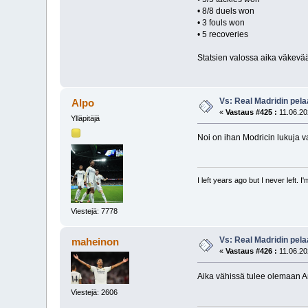
• 8/8 duels won
• 3 fouls won
• 5 recoveries
Statsien valossa aika väkevää
Vs: Real Madridin pel
Alpo
«
Vastaus #425 :
11.06.20
Ylläpitäjä
Noi on ihan Modricin lukuja v
I left years ago but I never left. 
Viestejä: 7778
Vs: Real Madridin pel
maheinon
«
Vastaus #426 :
11.06.20
Aika vähissä tulee olemaan Ar
Viestejä: 2606