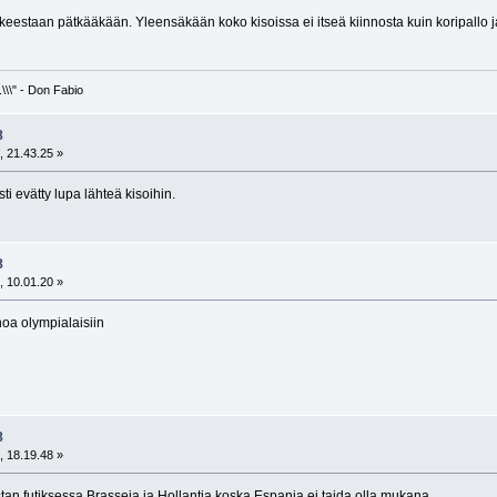
keestaan pätkääkään. Yleensäkään koko kisoissa ei itseä kiinnosta kuin koripallo ja j
\\\" - Don Fabio
8
, 21.43.25 »
ti evätty lupa lähteä kisoihin.
8
, 10.01.20 »
oa olympialaisiin
8
, 18.19.48 »
an futiksessa Brasseja ja Hollantia koska Espanja ei taida olla mukana.