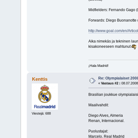
Midfielders: Fernando Gago (
Forwards: Diego Buonanotte (R
http://www.goal.com/en/Arti
Aika nimekäs ja tekninen laum
kisakoneeseen mahtunut
¡Hala Madrid!
Re: Olympialaiset 200
Kenttis
«
Vastaus #2 :
08.07.2008
Brasilian joukkue olympialais
Maalivahdit:
Viestejä: 688
Diego Alves, Almeria
Renan, Internacional.
Puolustajat:
Marcelo, Real Madrid