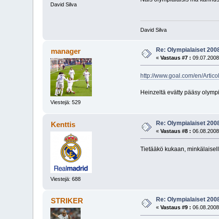
David Silva
David Silva
Re: Olympialaiset 200
manager
«
Vastaus #7 :
09.07.2008
http://www.goal.com/en/Arti
Heinzeltä evätty pääsy olympia
Viestejä: 529
Re: Olympialaiset 200
Kenttis
«
Vastaus #8 :
06.08.2008
Tietääkö kukaan, minkälaisella
Viestejä: 688
Re: Olympialaiset 200
STRIKER
«
Vastaus #9 :
06.08.2008