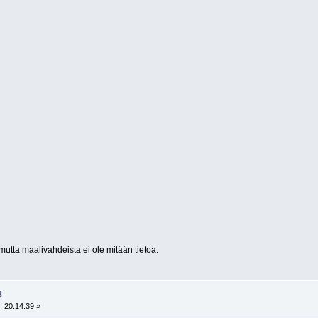
d
utta maalivahdeista ei ole mitään tietoa.
8
, 20.14.39 »