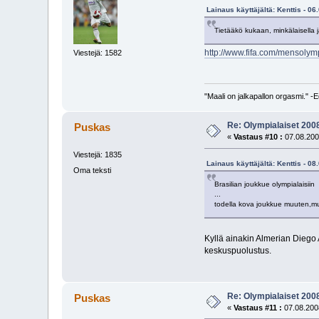
Lainaus käyttäjältä: Kenttis - 06
Tietääkö kukaan, minkälaisella ja
http://www.fifa.com/mensoly
Viestejä: 1582
"Maali on jalkapallon orgasmi." 
Re: Olympialaiset 200
Puskas
«
Vastaus #10 :
07.08.200
Viestejä: 1835
Lainaus käyttäjältä: Kenttis - 08
Oma teksti
Brasilian joukkue olympialaisiin
...
todella kova joukkue muuten,mut
Kyllä ainakin Almerian Diego 
keskuspuolustus.
Re: Olympialaiset 200
Puskas
«
Vastaus #11 :
07.08.2008