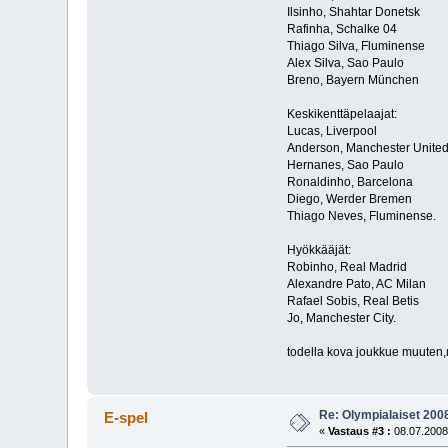
Ilsinho, Shahtar Donetsk
Rafinha, Schalke 04
Thiago Silva, Fluminense
Alex Silva, Sao Paulo
Breno, Bayern München
Keskikenttäpelaajat:
Lucas, Liverpool
Anderson, Manchester Unite
Hernanes, Sao Paulo
Ronaldinho, Barcelona
Diego, Werder Bremen
Thiago Neves, Fluminense.
Hyökkääjät:
Robinho, Real Madrid
Alexandre Pato, AC Milan
Rafael Sobis, Real Betis
Jo, Manchester City.
todella kova joukkue muuten,m
Re: Olympialaiset 200
E-spel
«
Vastaus #3 :
08.07.2008