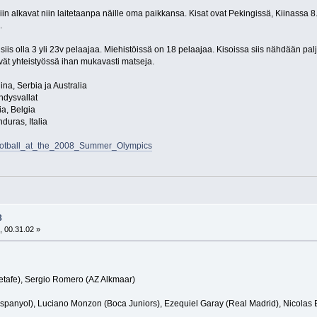
n alkavat niin laitetaanpa näille oma paikkansa. Kisat ovat Pekingissä, Kiinassa 8
.
siis olla 3 yli 23v pelaajaa. Miehistöissä on 18 pelaajaa. Kisoissa siis nähdään pal
vät yhteistyössä ihan mukavasti matseja.
na, Serbia ja Australia
Yhdysvallat
ia, Belgia
duras, Italia
i/Football_at_the_2008_Summer_Olympics
8
, 00.31.02 »
etafe), Sergio Romero (AZ Alkmaar)
panyol), Luciano Monzon (Boca Juniors), Ezequiel Garay (Real Madrid), Nicolas Bur