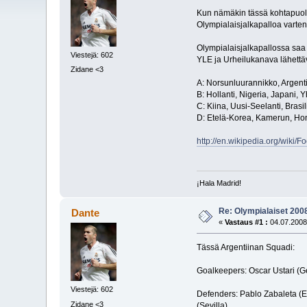
Kun nämäkin tässä kohtapuolii
Olympialaisjalkapalloa varten
Olympialaisjalkapallossa saa 
Viestejä: 602
YLE ja Urheilukanava lähettä
Zidane <3
A: Norsunluurannikko, Argentii
B: Hollanti, Nigeria, Japani, 
C: Kiina, Uusi-Seelanti, Brasil
D: Etelä-Korea, Kamerun, Hon
http://en.wikipedia.org/wik
¡Hala Madrid!
Re: Olympialaiset 200
Dante
«
Vastaus #1 :
04.07.2008
Tässä Argentiinan Squadi:
Goalkeepers: Oscar Ustari (G
Viestejä: 602
Defenders: Pablo Zabaleta (Es
Zidane <3
(Sevilla)