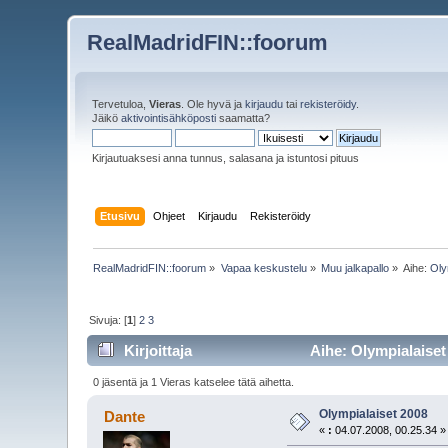
RealMadridFIN::foorum
Tervetuloa,
Vieras
. Ole hyvä ja
kirjaudu
tai
rekisteröidy
.
Jäikö
aktivointisähköposti
saamatta?
Kirjautuaksesi anna tunnus, salasana ja istuntosi pituus
Etusivu
Ohjeet
Kirjaudu
Rekisteröidy
RealMadridFIN::foorum
»
Vapaa keskustelu
»
Muu jalkapallo
»
Aihe:
Oly
Sivuja: [
1
]
2
3
Kirjoittaja
Aihe: Olympialaiset
0 jäsentä ja 1 Vieras katselee tätä aihetta.
Olympialaiset 2008
Dante
«
:
04.07.2008, 00.25.34 »