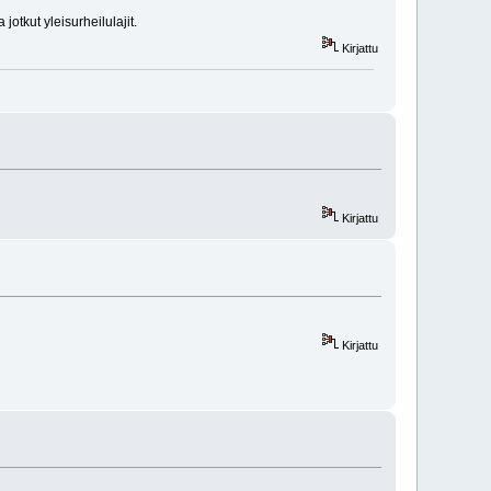
otkut yleisurheilulajit.
Kirjattu
Kirjattu
Kirjattu