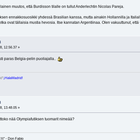
inen muutos, että Burdisson tilalle on tullut Anderlechtin Nicolas Pareja.
ksen ennakkosuosikki yhdessä Brasilian kanssa, mutta ainakin Hollannilla ja Itali
tka ovat tällaisia mustia hevosia. Itse kannatan Argentiinaa. Olen vakuuttunut, ett
8
8, 12.56.37 »
ti paras Belgia-pelin puoliajalla..
id"
¡HalaMadrid!
8
8, 13.48.05 »
ittoko nää Olympiafutiksen tuomarit nimeää?
\\\" - Don Fabio