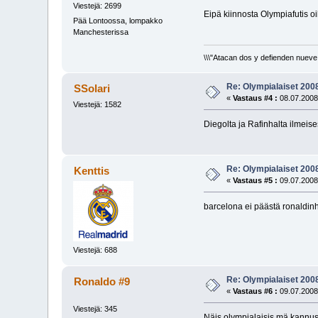
Viestejä: 2699
Eipä kiinnosta Olympiafutis oi
Pää Lontoossa, lompakko
Manchesterissa
\\\"Atacan dos y defienden nueve.
Re: Olympialaiset 200
SSolari
«
Vastaus #4 :
08.07.2008
Viestejä: 1582
Diegolta ja Rafinhalta ilmeises
Re: Olympialaiset 200
Kenttis
«
Vastaus #5 :
09.07.2008
barcelona ei päästä ronaldinh
Viestejä: 688
Re: Olympialaiset 200
Ronaldo #9
«
Vastaus #6 :
09.07.2008
Viestejä: 345
Näis olympialaisis mä kannust