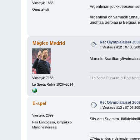
Viestejä: 1835
Argentiinan joukkueeseen sella
Oma teksti
Argentiina on varmasti turnau
unohtaa Serbiaa ja Belgiaa, jo
Re: Olympialaiset 200
Mágico Madrid
«
Vastaus #12 :
07.08.200
Marcelo Brasilian ylivoimaises
Viestejä: 7188
" La Saeta Rubia es el Real Madr
La Saeta Rubia 1926–2014
Re: Olympialaiset 200
E-spel
«
Vastaus #13 :
07.08.200
Viestejä: 2699
Siis vittu Suomen Jääkiekkoli
Pää Lontoossa, lompakko
Manchesterissa
\\\"Atacan dos y defienden nueve.