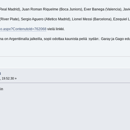
Real Madrid), Juan Roman Riquelme (Boca Juniors), Ever Banega (Valencia), Javi
iver Plate), Sergio Aguero (Atletico Madrid), Lionel Messi (Barcelona), Ezequiel La
colo.aspx?ContenutoId=762068
vielä linkki.
a on Argentiinalla jalkeilla, sopii odottaa kaunista peliä :sydän:. Garay ja Gago 
8
, 19.52.30 »
iin