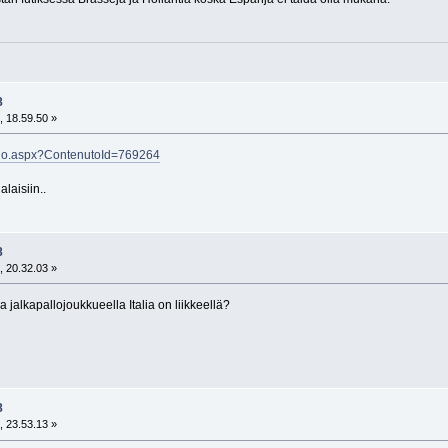
8
, 18.59.50 »
colo.aspx?ContenutoId=769264
laisiin..
8
, 20.32.03 »
 jalkapallojoukkueella Italia on liikkeellä?
8
, 23.53.13 »