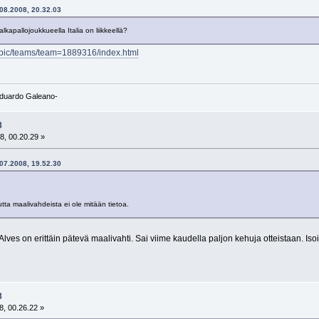
.08.2008, 20.32.03
lkapallojoukkueella Italia on liikkeellä?
mpic/teams/team=1889316/index.html
-Eduardo Galeano-
8
8, 00.20.29 »
.07.2008, 19.52.30
ta maalivahdeista ei ole mitään tietoa.
Alves on erittäin pätevä maalivahti. Sai viime kaudella paljon kehuja otteistaan. Is
8
, 00.26.22 »