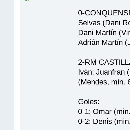
0-CONQUENSE: C
Selvas (Dani Rod
Dani Martín (Vi
Adrián Martín (
2-RM CASTILLA:
Iván; Juanfran 
(Mendes, min. 6
Goles:
0-1: Omar (min.
0-2: Denis (min.