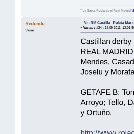
" La Saeta Rubia es el Real Madrid"
¡
Vs: RM Castilla - Ruleta Mars
Redondo
«
Vastaus #34 :
18.09.2011, 13.01.5
Vieras
Castillan derby 
REAL MADRID C
Mendes, Casado
Joselu y Morata
GETAFE B: Tome
Arroyo; Tello, 
y Ortuño.
http://www.roja