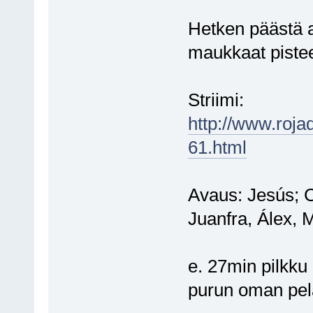
Hetken päästä a
maukkaat pistee
Striimi:
http://www.roja
61.html
Avaus: Jesús; C
Juanfra, Álex, 
e. 27min pilkku 
purun oman pela