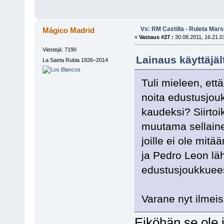
Vs: RM Castilla - Ruleta Mars
Mágico Madrid
«
Vastaus #27 :
30.08.2011, 16.21.0
Viestejä: 7190
Lainaus käyttäjäl
La Saeta Rubia 1926–2014
Tuli mieleen, ett
noita edustusjouk
kaudeksi? Siirto
muutama sellainen
joille ei ole mit
ja Pedro Leon läh
edustusjoukkueest
Varane nyt ilmei
Eiköhän se ole 