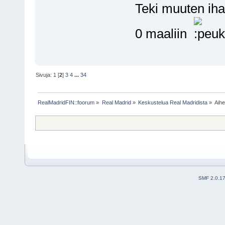
Teki muuten iha
0 maaliin
Sivuja:
1
[
2
]
3
4
...
34
RealMadridFIN::foorum
»
Real Madrid
»
Keskustelua Real Madridista
»
Aih
SMF 2.0.1