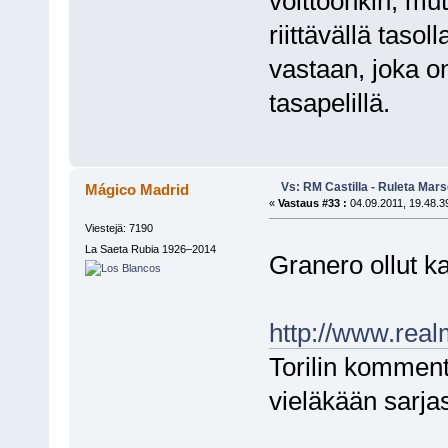
voittoonkin, mutt
riittävällä tasol
vastaan, joka o
tasapelillä.
Vs: RM Castilla - Ruleta Mars
Mágico Madrid
«
Vastaus #33 :
04.09.2011, 19.48.3
Viestejä: 7190
La Saeta Rubia 1926–2014
Granero ollut 
http://www.rea
Torilin kommenti
vieläkään sarja