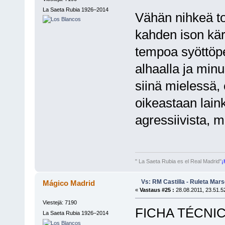
La Saeta Rubia 1926–2014
Vähän nihkeä t
kahden ison kärj
tempoa syöttöpe
alhaalla ja minu
siinä mielessä, 
oikeastaan laink
agressiivista, mu
" La Saeta Rubia es el Real Madrid"
¡
Vs: RM Castilla - Ruleta Mars
Mágico Madrid
«
Vastaus #25 :
28.08.2011, 23.51.5
Viestejä: 7190
FICHA TÉCNIC
La Saeta Rubia 1926–2014