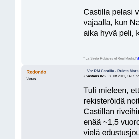
Castilla pelasi
vajaalla, kun Na
aika hyvä peli, 
" La Saeta Rubia es el Real Madrid"
¡
Vs: RM Castilla - Ruleta Mars
Redondo
«
Vastaus #26 :
30.08.2011, 14.09.5
Vieras
Tuli mieleen, et
rekisteröidä no
Castillan riveih
enää ~1,5 vuoro
vielä edustusjouk