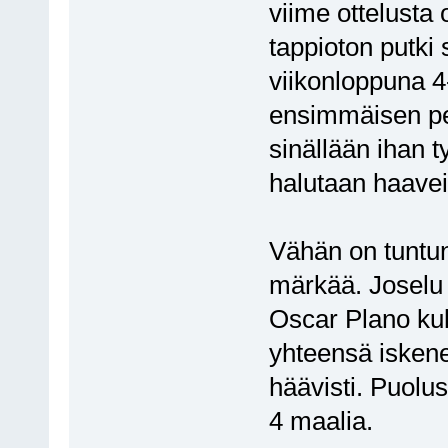
viime ottelusta 
tappioton putki 
viikonloppuna 4
ensimmäisen pel
sinällään ihan 
halutaan haaveil
Vähän on tuntunu
märkää. Joselu 
Oscar Plano kuk
yhteensä iskenee
häävisti. Puolus
4 maalia.