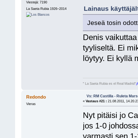
Viestejä: 7190
Lainaus käyttäjält
La Saeta Rubia 1926–2014
Jeseä tosin odotte
Denis vaikuttaa 
tyyliseltä. Ei m
löytyy. Ei kyllä
" La Saeta Rubia es el Real Madrid"
¡
Vs: RM Castilla - Ruleta Mars
Redondo
«
Vastaus #21 :
21.08.2011, 14.20.2
Vieras
Nyt pitäisi jo C
jos 1-0 johdoss
varmasti sen 1-