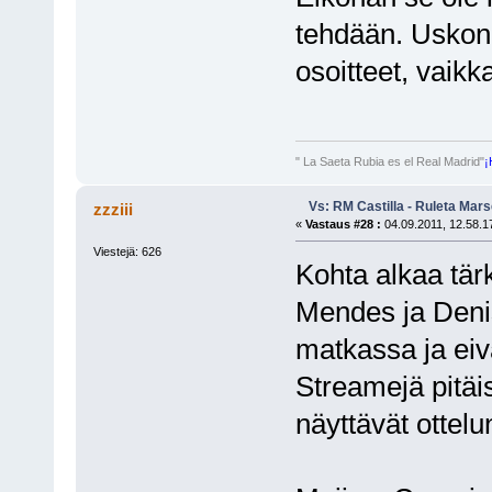
tehdään. Uskon,
osoitteet, vaikka
" La Saeta Rubia es el Real Madrid"
¡
Vs: RM Castilla - Ruleta Mars
zzziii
«
Vastaus #28 :
04.09.2011, 12.58.1
Viestejä: 626
Kohta alkaa tär
Mendes ja Deni
matkassa ja ei
Streamejä pitäi
näyttävät ottelu