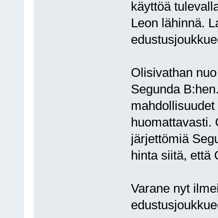
käyttöä tuleval
Leon lähinnä. L
edustusjoukkuee
Olisivathan nuo 
Segunda B:hen. 
mahdollisuudet
huomattavasti. 
järjettömiä Seg
hinta siitä, ett
Varane nyt ilmei
edustusjoukku