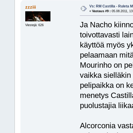
Vs: RM Castilla - Ruleta 
zzziii
«
Vastaus #9 :
05.08.2011, 13
Ja Nacho kiinnos
Viestejä: 626
toivottavasti la
käyttöä myös y
pelaamaan mitä
Mourinho on pel
vaikka sielläkin
pelipaikka on k
menetys Castillal
puolustajia liika
Alcorconia vasta