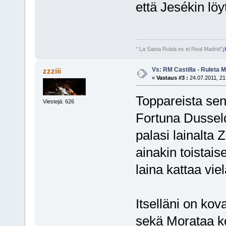
että Jesékin löy
" La Saeta Rubia es el Real Madrid"
¡
Vs: RM Castilla - Ruleta 
zzziii
«
Vastaus #3 :
24.07.2011, 21
Toppareista sen 
Viestejä: 626
Fortuna Dussel
palasi lainalta
ainakin toistais
laina kattaa vie
Itselläni on ko
sekä Morataa ko