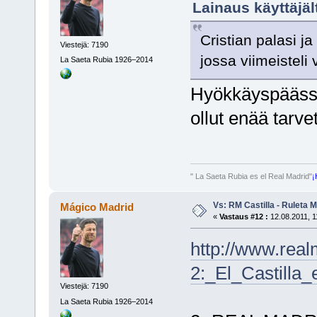
Lainaus käyttäjält
Cristian palasi ja
Viestejä: 7190
jossa viimeisteli
La Saeta Rubia 1926–2014
Hyökkäyspäässä 
ollut enää tarvet
" La Saeta Rubia es el Real Madrid"
¡
Vs: RM Castilla - Ruleta 
Mágico Madrid
«
Vastaus #12 :
12.08.2011, 1
http://www.real
2:_El_Castilla
Viestejä: 7190
La Saeta Rubia 1926–2014