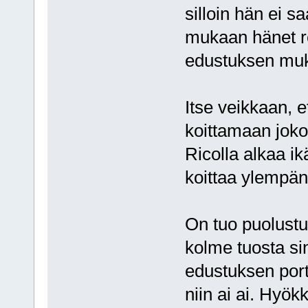
silloin hän ei s
mukaan hänet re
edustuksen muk
Itse veikkaan, e
koittamaan jok
Ricolla alkaa ik
koittaa ylempä
On tuo puolust
kolme tuosta si
edustuksen port
niin ai ai. Hyök