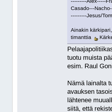
---------Alex-----F
Casado---Nacho
---------Jesus/Toma
Ainakin kärkipari,
timanttia
Kärke
Pelaajapolitiik
tuotu muista pää
esim. Raul Goni
Nämä lainalta tu
avauksen tasois
lähtenee muuall
siitä, että rek