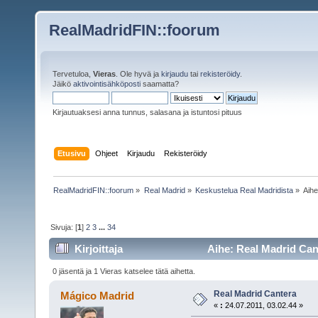
RealMadridFIN::foorum
Tervetuloa,
Vieras
. Ole hyvä ja
kirjaudu
tai
rekisteröidy
.
Jäikö
aktivointisähköposti
saamatta?
Kirjautuaksesi anna tunnus, salasana ja istuntosi pituus
Etusivu
Ohjeet
Kirjaudu
Rekisteröidy
RealMadridFIN::foorum
»
Real Madrid
»
Keskustelua Real Madridista
»
Aih
Sivuja: [
1
]
2
3
...
34
Kirjoittaja
Aihe: Real Madrid Can
0 jäsentä ja 1 Vieras katselee tätä aihetta.
Real Madrid Cantera
Mágico Madrid
«
:
24.07.2011, 03.02.44 »