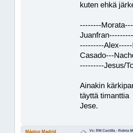
kuten ehkä järke
--------Morata---
Juanfran-------
---------Alex----
Casado---Nach
---------Jesus/T
Ainakin kärkipari
täyttä timantti
Jese.
Vs: RM Castilla - Ruleta 
Mágico Madrid