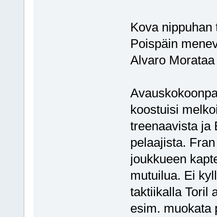
Kova nippuhan t
Poispäin menevää
Alvaro Morataa o
Avauskokoonpan
koostuisi melko
treenaavista j
pelaajista. Fra
joukkueen kapte
mutuilua. Ei kyl
taktiikalla Toril
esim. muokata p