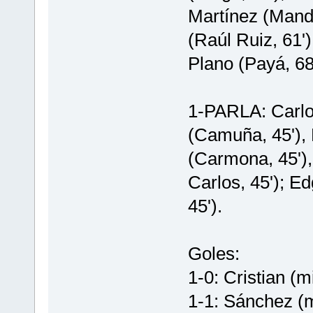
Martínez (Mandi
(Raúl Ruiz, 61
Plano (Payá, 68'
1-PARLA: Carlos
(Camuña, 45'), 
(Carmona, 45'), 
Carlos, 45'); E
45').
Goles:
1-0: Cristian (m
1-1: Sánchez (m