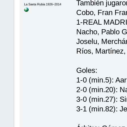
También jugaron
La Saeta Rubia 1926–2014
Cobo, Fran Fran
1-REAL MADRID:
Nacho, Pablo Gi
Joselu, Merchá
Ríos, Martínez,
Goles:
1-0 (min.5): Aa
2-0 (min.20): N
3-0 (min.27): Si
3-1 (min.82): Je