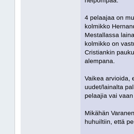
helpompaa.
4 pelaajaa on mu
kolmikko Hernand
Mestallassa laina
kolmikko on vast
Cristiankin pauku
alempana.
Vaikea arvioida,
uudet/lainalta p
pelaajia vai vaan
Mikähän Varanen
huhuiltiin, että p