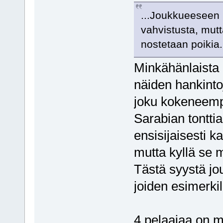
...Joukkueeseen 
vahvistusta, mut
nostetaan poikia..
Minkähänlaista 
näiden hankinto
joku kokeneemp
Sarabian tonttia
ensisijaisesti 
mutta kyllä se 
Tästä syystä jou
joiden esimerkil
4 pelaajaa on m