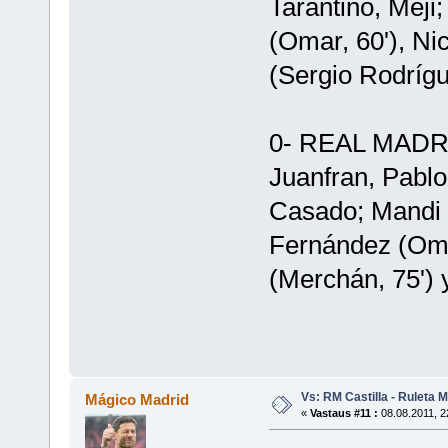
Tarantino, Meji
(Omar, 60'), Ni
(Sergio Rodrígu
0- REAL MADRI
Juanfran, Pablo 
Casado; Mandi (
Fernández (Omar
(Merchán, 75') 
Vs: RM Castilla - Ruleta 
Mágico Madrid
«
Vastaus #11 :
08.08.2011, 2