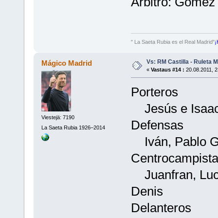
Árbitro: Gómez
" La Saeta Rubia es el Real Madrid"
¡
Vs: RM Castilla - Ruleta 
Mágico Madrid
«
Vastaus #14 :
20.08.2011, 2
Porteros
Jesús e Isaa
Viestejä: 7190
Defensas
La Saeta Rubia 1926–2014
Iván, Pablo Gi
Centrocampist
Juanfran, Luca
Denis
Delanteros