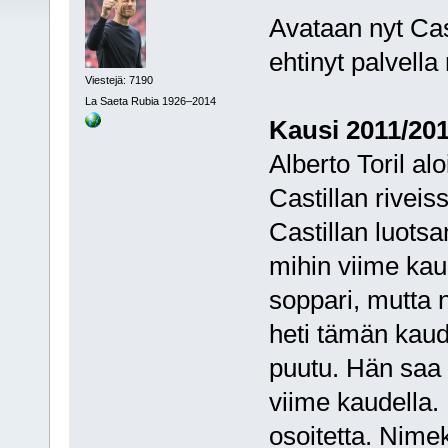
Avataan nyt Cas
ehtinyt palvella
Viestejä: 7190
La Saeta Rubia 1926–2014
Kausi 2011/20
Alberto Toril al
Castillan rivei
Castillan luotsa
mihin viime kaud
soppari, mutta
heti tämän kaude
puutu. Hän saa
viime kaudella.
osoitetta. Nimek