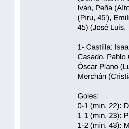
Iván, Peña (Aíto
(Piru, 45'), Emi
45) (José Luis, 
1- Castilla: Isa
Casado, Pablo G
Óscar Plano (Lu
Merchán (Cristi
Goles:
0-1 (min. 22): D
1-1 (min. 23): P
1-2 (min. 43): 