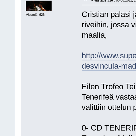
«
Vastaus #10 :
08.08.2011, 1
Cristian palasi 
Viestejä: 626
riveihin, jossa 
maalia,
http://www.supe
desvincula-madr
Eilen Trofeo Te
Tenerifeä vasta
valittiin ottelun
0- CD TENERIFE