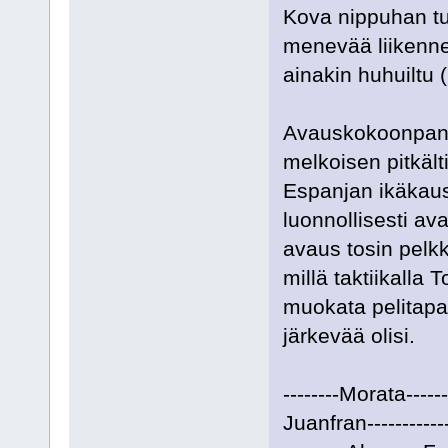
Kova nippuhan tu
menevää liikennet
ainakin huhuiltu (
Avauskokoonpano 
melkoisen pitkäl
Espanjan ikäkaus
luonnollisesti a
avaus tosin pelkk
millä taktiikalla 
muokata pelitapa
järkevää olisi.
--------Morata-----
Juanfran---------