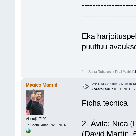
-------------------
-------------------
Eka harjoituspeli
puuttuu avauksen
" La Saeta Rubia es el Real Madrid"
¡
Vs: RM Castilla - Ruleta 
Mágico Madrid
«
Vastaus #6 :
01.08.2011, 17
Ficha técnica
Viestejä: 7190
2- Ávila: Nica (F
La Saeta Rubia 1926–2014
(David Martín, 6