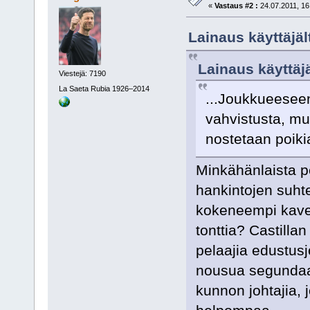
«
Vastaus #2 :
24.07.2011, 16
Lainaus käyttäjäl
Lainaus käyttäjä
Viestejä: 7190
La Saeta Rubia 1926–2014
...Joukkueeseen
vahvistusta, mu
nostetaan poikia
Minkähänlaista pe
hankintojen suht
kokeneempi kave
tonttia? Castillan
pelaajia edustus
nousua segundaan
kunnon johtajia, j