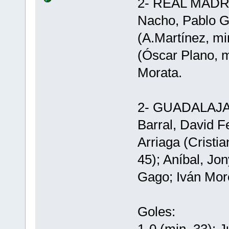
2- REAL MADRI
Nacho, Pablo Gi
(A.Martínez, mi
(Óscar Plano, m
Morata.
2- GUADALAJARA
Barral, David F
Arriaga (Cristia
45); Aníbal, Jon
Gago; Iván Mor
Goles: