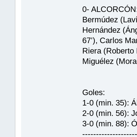
0- ALCORCÓN: M
Bermúdez (Lavín
Hernández (Áng
67’), Carlos Ma
Riera (Roberto 
Miguélez (Mora,
Goles:
1-0 (min. 35): Á
2-0 (min. 56): J
3-0 (min. 88): 
-------------------