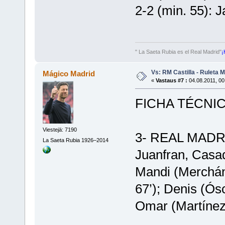
2-2 (min. 55): 
" La Saeta Rubia es el Real Madrid"
¡
Vs: RM Castilla - Ruleta 
Mágico Madrid
«
Vastaus #7 :
04.08.2011, 00
FICHA TÉCNIC
Viestejä: 7190
3- REAL MADRI
La Saeta Rubia 1926–2014
Juanfran, Casad
Mandi (Merchán,
67’); Denis (Ósc
Omar (Martínez,