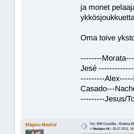
ja monet pelaaja
ykkösjoukkuetta
Oma toive yksto
--------Morata---
Jesé ------------
---------Alex---
Casado---Nacho
---------Jesus/T
Vs: RM Castilla - Ruleta 
Mágico Madrid
«
Vastaus #4 :
25.07.2011, 16