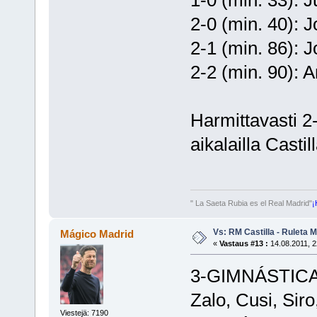
1-0 (min. 33): J
2-0 (min. 40): J
2-1 (min. 86): 
2-2 (min. 90): A
Harmittavasti 2-
aikalailla Casti
" La Saeta Rubia es el Real Madrid"
¡
Vs: RM Castilla - Ruleta 
Mágico Madrid
«
Vastaus #13 :
14.08.2011, 2
3-GIMNÁSTICA: 
Zalo, Cusi, Sir
Viestejä: 7190