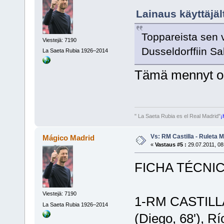
Lainaus käyttäjält
Toppareista sen v
Viestejä: 7190
Dusseldorffiin S
La Saeta Rubia 1926–2014
Tämä mennyt ohi
" La Saeta Rubia es el Real Madrid"
¡
Vs: RM Castilla - Ruleta 
Mágico Madrid
«
Vastaus #5 :
29.07.2011, 08
FICHA TÉCNI
Viestejä: 7190
1-RM CASTILLA:
La Saeta Rubia 1926–2014
(Diego, 68'), Río