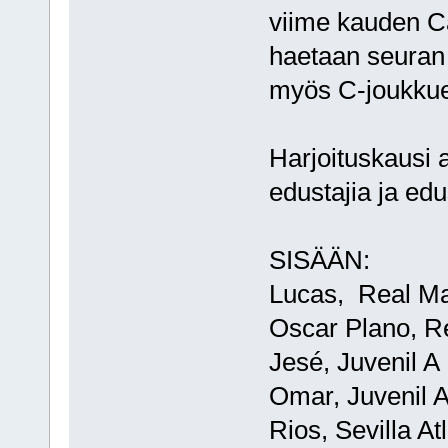
viime kauden C
haetaan seuran 
myös C-joukkuee
Harjoituskausi 
edustajia ja ed
SISÄÄN:
Lucas, Real Ma
Oscar Plano, R
Jesé, Juvenil A
Omar, Juvenil 
Rios, Sevilla Atl