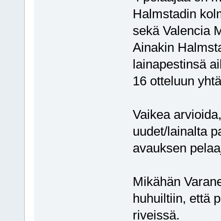
Halmstadin kol
sekä Valencia Me
Ainakin Halmsta
lainapestinsä ai
16 otteluun yht
Vaikea arvioida
uudet/lainalta 
avauksen pelaaj
Mikähän Varane
huhuiltiin, että
riveissä.