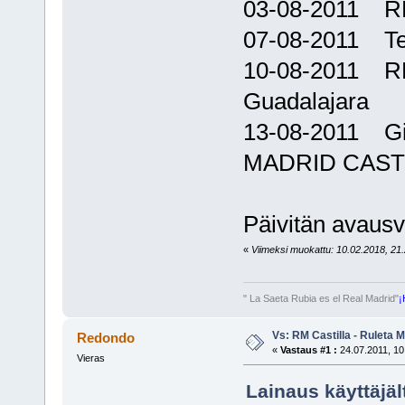
03-08-2011 R
07-08-2011 Te
10-08-2011 R
Guadalajara
13-08-2011 Gi
MADRID CAST
Päivitän avausvi
«
Viimeksi muokattu: 10.02.2018, 21.
" La Saeta Rubia es el Real Madrid"
¡
Vs: RM Castilla - Ruleta 
Redondo
«
Vastaus #1 :
24.07.2011, 10
Vieras
Lainaus käyttäjäl