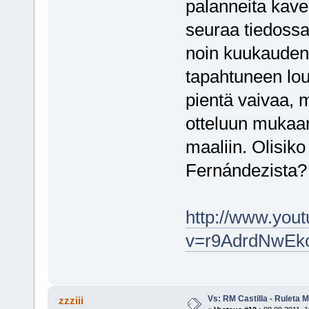
palanneita kaver
seuraa tiedossa?
noin kuukauden
tapahtuneen lou
pientä vaivaa, 
otteluun mukaan
maaliin. Olisiko
Fernándezista?
http://www.you
v=r9AdrdNwEko
Vs: RM Castilla - Ruleta 
zzziii