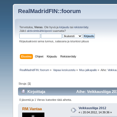
RealMadridFIN::foorum
Tervetuloa,
Vieras
. Ole hyvä ja
kirjaudu
tai
rekisteröidy
.
Jäikö
aktivointisähköposti
saamatta?
Kirjautuaksesi anna tunnus, salasana ja istuntosi pituus
Etusivu
Ohjeet
Kirjaudu
Rekisteröidy
RealMadridFIN::foorum
»
Vapaa keskustelu
»
Muu jalkapallo
»
Aihe:
Veikkau
Sivuja: [
1
]
Kirjoittaja
Aihe: Veikkausliiga 20
0 jäsentä ja 1 Vieras katselee tätä aihetta.
Veikkausliiga 2012
RM.Vantaa
«
:
20.04.2012, 14.39.36 »