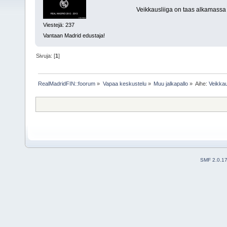
Veikkausliiga on taas alkamassa j
Viestejä: 237
Vantaan Madrid edustaja!
Sivuja: [
1
]
RealMadridFIN::foorum
»
Vapaa keskustelu
»
Muu jalkapallo
»
Aihe:
Veikkau
SMF 2.0.1