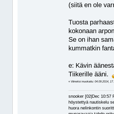
(siitä en ole va
Tuosta parhaast
kokonaan arpoma
Se on ihan sama
kummatkin fanta
e: Kävin äänes
Tiikerille ääni.
«
Viimeksi muokattu: 04.09.2014, 17.3
snooker [02|Dec 10:57 PM
höystettyä nautiskelu s
huora nelinkontin suorit
munaravaaja tahdo erity