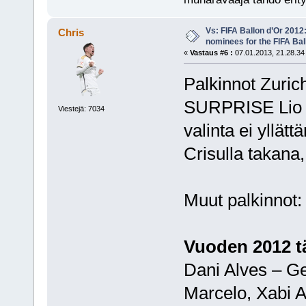
Vs: FIFA Ballon d’Or 2012
Chris
nominees for the FIFA Bal
«
Vastaus #6 :
07.01.2013, 21.28.34
Palkinnot Zurich
SURPRISE Lio M
Viestejä: 7034
valinta ei yllätt
Crisulla takana
Muut palkinnot:
Vuoden 2012 t
Dani Alves – G
Marcelo, Xabi A