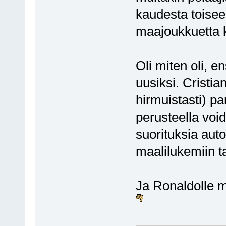
kaudesta toisee
maajoukkuetta k
Oli miten oli, e
uusiksi. Cristi
hirmuistasti) p
perusteella voi
suorituksia aut
maalilukemiin ta
Ja Ronaldolle m