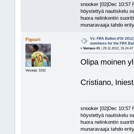
snooker [02|Dec 10:57 PM
höystettyä nautiskelu s
huora nelinkontin suorit
munaravaaja tahdo erity
Vs: FIFA Ballon d’Or 2012
Figuuri
nominees for the FIFA Bal
«
Vastaus #1 :
29.11.2012, 15.24.47
Olipa moinen yl
Viestejä: 3192
Cristiano, Inies
snooker [02|Dec 10:57 PM
höystettyä nautiskelu s
huora nelinkontin suorit
munaravaaja tahdo erity