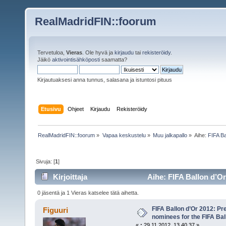
RealMadridFIN::foorum
Tervetuloa,
Vieras
. Ole hyvä ja
kirjaudu
tai
rekisteröidy
.
Jäikö
aktivointisähköposti
saamatta?
Kirjautuaksesi anna tunnus, salasana ja istuntosi pituus
Etusivu
Ohjeet
Kirjaudu
Rekisteröidy
RealMadridFIN::foorum
»
Vapaa keskustelu
»
Muu jalkapallo
»
Aihe:
FIFA Ba
Sivuja: [
1
]
Kirjoittaja
Aihe: FIFA Ballon d’Or
2012. (Luettu 9146 kertaa)
0 jäsentä ja 1 Vieras katselee tätä aihetta.
FIFA Ballon d’Or 2012: P
Figuuri
nominees for the FIFA Bal
«
:
29.11.2012, 13.40.37 »