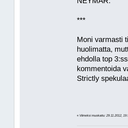
NEYMAR.
***
Moni varmasti t
huolimatta, mutt
ehdolla top 3:s
kommentoida val
Strictly spekula
«
Viimeksi muokattu: 29.11.2012, 19.5