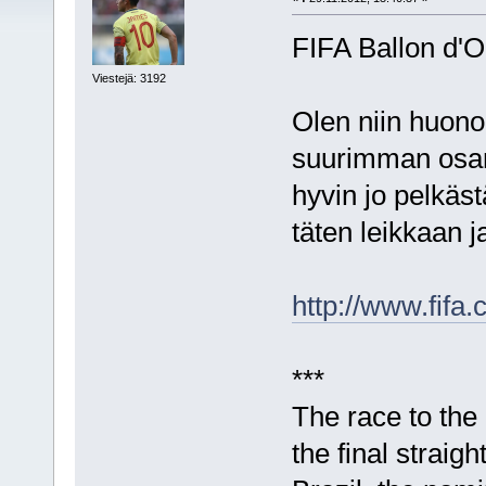
FIFA Ballon d'Or
Viestejä: 3192
Olen niin huono 
suurimman osan 
hyvin jo pelkäs
täten leikkaan j
http://www.fifa
***
The race to the
the final strai