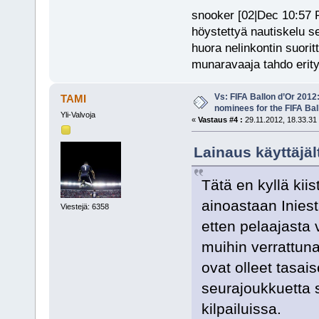
snooker [02|Dec 10:57 PM
höystettyä nautiskelu s
huora nelinkontin suorit
munaravaaja tahdo erity
Vs: FIFA Ballon d’Or 2012
TAMI
nominees for the FIFA Bal
Yli-Valvoja
«
Vastaus #4 :
29.11.2012, 18.33.31
Lainaus käyttäjäl
Tätä en kyllä kiis
ainoastaan Inies
Viestejä: 6358
etten pelaajasta 
muihin verrattuna
ovat olleet tasai
seurajoukkuetta 
kilpailuissa.