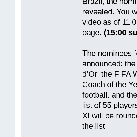
Brazil, the nomi
revealed. You wi
video as of 11.
page.
(15:00 s
The nominees fo
announced: the 
d’Or, the FIFA 
Coach of the Ye
football, and t
list of 55 playe
XI will be round
the list.