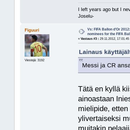
I left years ago but I ne
Joselu-
Vs: FIFA Ballon d’Or 2012
Figuuri
nominees for the FIFA Bal
«
Vastaus #3 :
29.11.2012, 17.01.45
Lainaus käyttäjäl
Viestejä: 3192
Messi ja CR ansai
Tätä en kyllä ki
ainoastaan Inie
mielipide, ette
ylivertaiseksi m
muitakin pelaaji