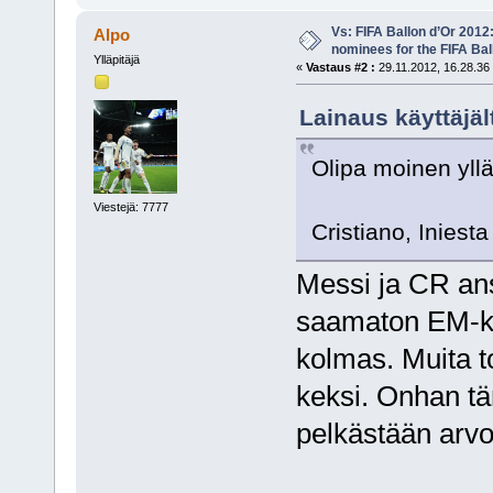
Vs: FIFA Ballon d’Or 2012
Alpo
nominees for the FIFA Bal
Ylläpitäjä
«
Vastaus #2 :
29.11.2012, 16.28.36
Lainaus käyttäjäl
Olipa moinen yllä
Viestejä: 7777
Cristiano, Iniesta
Messi ja CR ans
saamaton EM-kis
kolmas. Muita to
keksi. Onhan t
pelkästään arvo