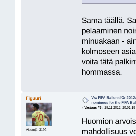
Sama täällä. Sa
pelaaminen noin
minuakaan - ain
kolmoseen asiaa
voita tätä palki
hommassa.
Vs: FIFA Ballon d’Or 2012
Figuuri
nominees for the FIFA Bal
«
Vastaus #5 :
29.11.2012, 20.01.18
Huomion arvoist
mahdollisuus vo
Viestejä: 3192