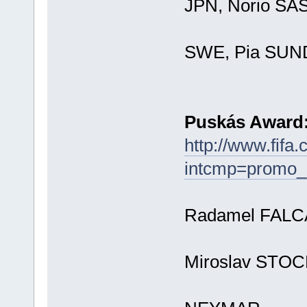
JPN, Norio SA
SWE, Pia SU
Puskás Award
http://www.fifa
intcmp=promo_
Radamel FALC
Miroslav STOC