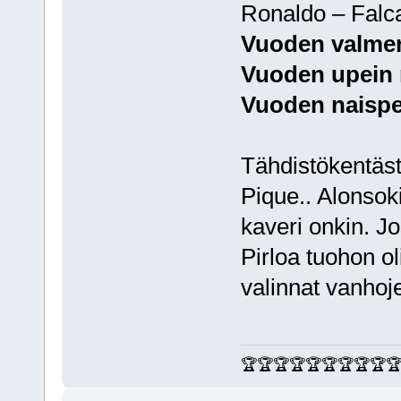
Ronaldo – Falc
Vuoden valmen
Vuoden upein 
Vuoden naispe
Tähdistökentäst
Pique.. Alonsoki
kaveri onkin. Jo
Pirloa tuohon ol
valinnat vanhoje
🏆🏆🏆🏆🏆🏆🏆🏆🏆