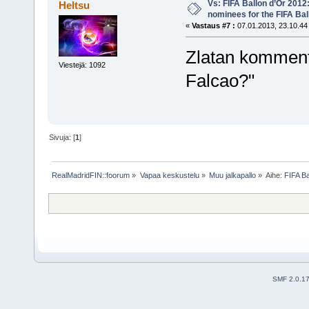
Vs: FIFA Ballon d’Or 2012
Heltsu
nominees for the FIFA Bal
«
Vastaus #7 :
07.01.2013, 23.10.44
Zlatan kommento
Viestejä: 1092
Falcao?"
Sivuja: [
1
]
RealMadridFIN::foorum
»
Vapaa keskustelu
»
Muu jalkapallo
»
Aihe:
FIFA Ba
SMF 2.0.1