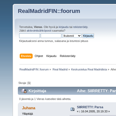
RealMadridFIN::foorum
Tervetuloa,
Vieras
. Ole hyvä ja
kirjaudu
tai
rekisteröidy
.
Jäikö
aktivointisähköposti
saamatta?
Kirjautuaksesi anna tunnus, salasana ja istuntosi pituus
Etusivu
Ohjeet
Kirjaudu
Rekisteröidy
RealMadridFIN::foorum
»
Real Madrid
»
Keskustelua Real Madridista
»
Aih
Sivuja: [
1
]
Kirjoittaja
Aihe: SIIRRETTY: Par
0 jäsentä ja 1 Vieras katselee tätä aihetta.
SIIRRETTY: Parsa
Juhana
«
:
16.04.2005, 20.19.33 »
Ylläpitäjä