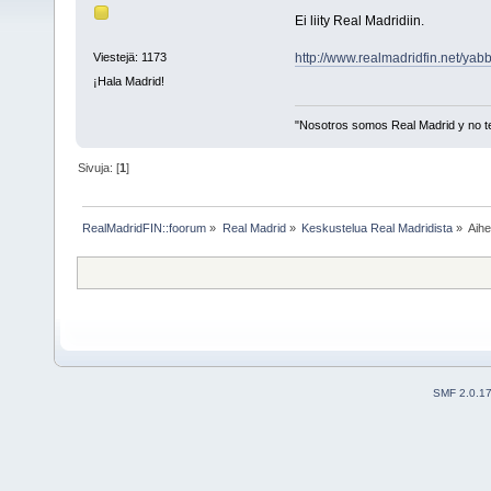
Ei liity Real Madridiin.
http://www.realmadridfin.net/ya
Viestejä: 1173
¡Hala Madrid!
"Nosotros somos Real Madrid y no t
Sivuja: [
1
]
RealMadridFIN::foorum
»
Real Madrid
»
Keskustelua Real Madridista
»
Aih
SMF 2.0.1