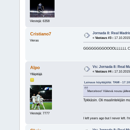
Viestejä: 6358
Jornada 8: Real Madri
Cristiano7
«
Vastaus #3 :
17.10.2015
Vieras
GGGGGGGGOOOOLLLLLL C
Vs: Jornada 8: Real M
Alpo
«
Vastaus #4 :
17.10.2015
Ylläpitäjä
Lainaus käyttäjältä: TAMI - 17.1
Marcelooo! Väkevä nousu jälle
Tykkäsin. Oli maalintekijän m
Viestejä: 7777
I left years ago but I never left. 
Vs: Jornada 8: Real M