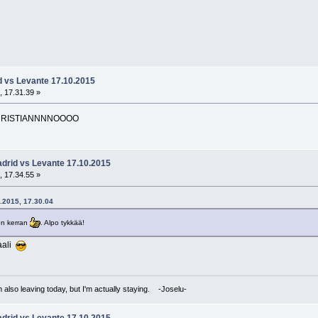
d vs Levante 17.10.2015
, 17.31.39 »
RISTIANNNNOOOO
adrid vs Levante 17.10.2015
, 17.34.55 »
0.2015, 17.30.04
en kerran
. Alpo tykkää!
aali
I'm also leaving today, but I'm actually staying. -Joselu-
adrid vs Levante 17.10.2015