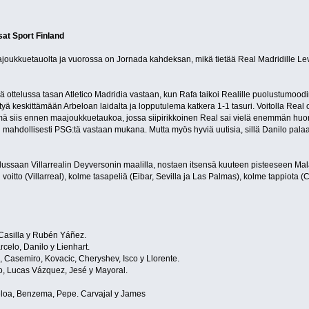
sat Sport Finland
aajoukkuetauolta ja vuorossa on Jornada kahdeksan, mikä tietää Real Madridille L
 ottelussa tasan Atletico Madridia vastaan, kun Rafa taikoi Realille puolustumoodin
yä keskittämään Arbeloan laidalta ja lopputulema katkera 1-1 tasuri. Voitolla Real 
Tämä siis ennen maajoukkuetaukoa, jossa siipirikkoinen Real sai vielä enemmän hu
n mahdollisesti PSG:tä vastaan mukana. Mutta myös hyviä uutisia, sillä Danilo palaa
telussaan Villarrealin Deyversonin maalilla, nostaen itsensä kuuteen pisteeseen Mal
 voitto (Villarreal), kolme tasapeliä (Eibar, Sevilla ja Las Palmas), kolme tappiota (
 Casilla y Rubén Yáñez.
celo, Danilo y Lienhart.
 Casemiro, Kovacic, Cheryshev, Isco y Llorente.
o, Lucas Vázquez, Jesé y Mayoral.
eloa, Benzema, Pepe. Carvajal y James