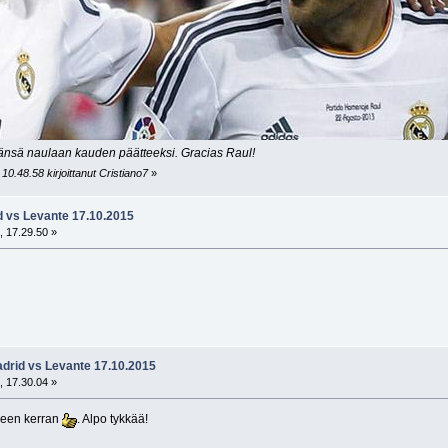
änsä naulaan kauden päätteeksi. Gracias Raul!
10.48.58 kirjoittanut Cristiano7
»
d vs Levante 17.10.2015
, 17.29.50 »
adrid vs Levante 17.10.2015
, 17.30.04 »
leen kerran
. Alpo tykkää!