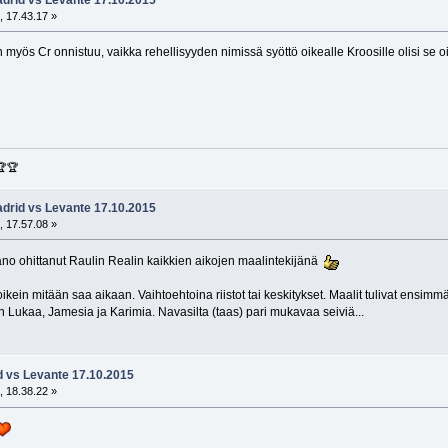
, 17.43.17 »
 myös Cr onnistuu, vaikka rehellisyyden nimissä syöttö oikealle Kroosille olisi se o
🏆🏆
adrid vs Levante 17.10.2015
, 17.57.08 »
tiano ohittanut Raulin Realin kaikkien aikojen maalintekijänä
kein mitään saa aikaan. Vaihtoehtoina riistot tai keskitykset. Maalit tulivat ensimmä
n Lukaa, Jamesia ja Karimia. Navasilta (taas) pari mukavaa seiviä...
d vs Levante 17.10.2015
, 18.38.22 »