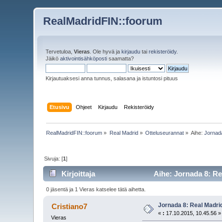
RealMadridFIN::foorum
Tervetuloa,
Vieras
. Ole hyvä ja
kirjaudu
tai
rekisteröidy
.
Jäikö
aktivointisähköposti
saamatta?
Kirjautuaksesi anna tunnus, salasana ja istuntosi pituus
Etusivu
Ohjeet
Kirjaudu
Rekisteröidy
RealMadridFIN::foorum
»
Real Madrid
»
Otteluseurannat
»
Aihe:
Jornad
Sivuja: [
1
]
Kirjoittaja
Aihe: Jornada 8: Re
0 jäsentä ja 1 Vieras katselee tätä aihetta.
Jornada 8: Real Madri
Cristiano7
«
:
17.10.2015, 10.45.56 »
Vieras