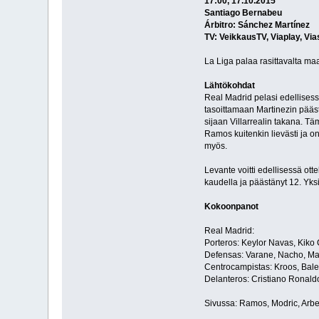
17:00, 17.10.2015
Santiago Bernabeu
Árbitro: Sánchez Martínez
TV: VeikkausTV, Viaplay, Via
La Liga palaa rasittavalta m
Lähtökohdat
Real Madrid pelasi edellisessä
tasoittamaan Martinezin pääst
sijaan Villarrealin takana. 
Ramos kuitenkin lievästi ja o
myös.
Levante voitti edellisessä ot
kaudella ja päästänyt 12. Yksi
Kokoonpanot
Real Madrid:
Porteros: Keylor Navas, Kiko
Defensas: Varane, Nacho, Mar
Centrocampistas: Kroos, Bale,
Delanteros: Cristiano Ronald
Sivussa: Ramos, Modric, Arb