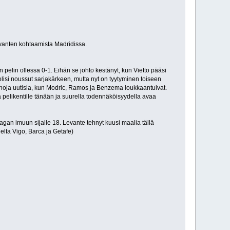
evanten kohtaamista Madridissa.
 pelin ollessa 0-1. Eihän se johto kestänyt, kun Vietto pääsi
olisi noussut sarjakärkeen, mutta nyt on tyytyminen toiseen
onoja uutisia, kun Modric, Ramos ja Benzema loukkaantuivat.
 pelikentille tänään ja suurella todennäköisyydella avaa
agan imuun sijalle 18. Levante tehnyt kuusi maalia tällä
Celta Vigo, Barca ja Getafe)