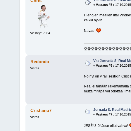
Chris
«
Vastaus #5 :
17.10.2015
Hienojen maalien ilta! Vihdoin
kaikki hyvin.
Navas
Viestejä: 7034
🏆🏆🏆🏆🏆🏆🏆🏆🏆🏆🏆🏆🏆
Vs: Jornada 8: Real M
Redondo
«
Vastaus #6 :
17.10.2015
Vieras
No nyt on virallisestikin Cris
Real ei tänään rakentamalla oi
mutta mitäpä voi odottaa ilma
Jornada 8: Real Madri
Cristiano7
«
Vastaus #7 :
17.10.2015
Vieras
JESÉ! 3-0! Jesé ollut vahva!