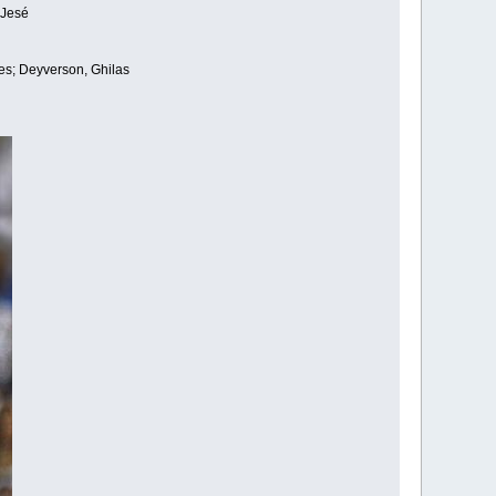
 Jesé
es; Deyverson, Ghilas