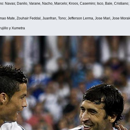
 Navas; Danilo, Varane, Nacho, Marcelo; Kroos, Casemiro; Isco, Bale, Cristiano;
ao Mate, Zouhair Feddal, Juanfran, Tono; Jefferson Lerma, Jose Mari, Jose Moral
ujillo y Xumetra