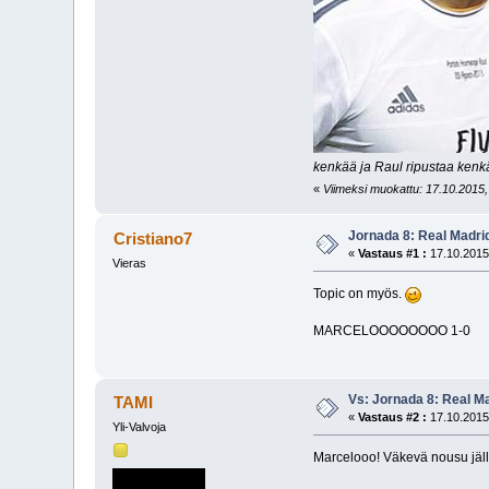
kenkää ja Raul ripustaa kenk
«
Viimeksi muokattu: 17.10.2015, 
Jornada 8: Real Madri
Cristiano7
«
Vastaus #1 :
17.10.2015
Vieras
Topic on myös.
MARCELOOOOOOOO 1-0
Vs: Jornada 8: Real M
TAMI
«
Vastaus #2 :
17.10.2015
Yli-Valvoja
Marcelooo! Väkevä nousu jäl