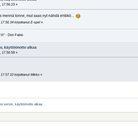
, 17.56.23 »
tus mennä tonne, mut saas nyt nähdä ehtiikö...
17.56.34 kirjoittanut E-spel
»
\\\" - Don Fabio
o, käyttöönotto alkaa
, 17.56.58 »
17.57.10 kirjoittanut Mikko
»
si versio, käyttöönotto alkaa