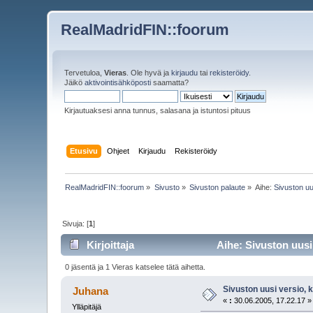
RealMadridFIN::foorum
Tervetuloa,
Vieras
. Ole hyvä ja
kirjaudu
tai
rekisteröidy
.
Jäikö
aktivointisähköposti
saamatta?
Kirjautuaksesi anna tunnus, salasana ja istuntosi pituus
Etusivu
Ohjeet
Kirjaudu
Rekisteröidy
RealMadridFIN::foorum
»
Sivusto
»
Sivuston palaute
»
Aihe:
Sivuston uu
Sivuja: [
1
]
Kirjoittaja
Aihe: Sivuston uusi 
0 jäsentä ja 1 Vieras katselee tätä aihetta.
Sivuston uusi versio, 
Juhana
«
:
30.06.2005, 17.22.17 »
Ylläpitäjä