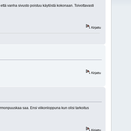
ä, että vanha sivusto poistuu käytöstä kokonaan. Toivottavasti
Kirjattu
Kirjattu
tarmonpuuskaa saa. Ensi viikonloppuna kun olisi tarkoitus
Kirjattu