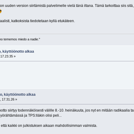
on uuden version siirtämistä palvelimelle vielä tänä iltana. Tämä tarkoittaa siis sit
aalisti, katkoksista tiedotetaan kyllä etukäteen.
no tememos miedo a nadie."
, käyttöönotto alkaa
 17.23.35 »
o, käyttöönotto alkaa
, 17.31.26 »
tto siirtyy todennäköisesti välille 8.-10. heinäkuuta, jos nyt en mitään radikaalia 
rähtämässä ja TPS:lläkin olisi peli...
että kaikki on julkistuksen aikaan mahdollisimman valmista.