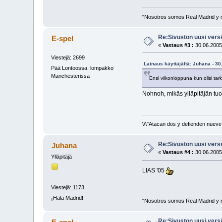
"Nosotros somos Real Madrid y 
Re:Sivuston uusi versi
E-spel
«
Vastaus #3 :
30.06.2005
Viestejä: 2699
Lainaus käyttäjältä: Juhana - 30
Pää Lontoossa, lompakko
Manchesterissa
Ensi viikonloppuna kun olisi ta
Nohnoh, mikäs ylläpitäjän tu
\\\"Atacan dos y defienden nueve.
Re:Sivuston uusi versi
Juhana
«
Vastaus #4 :
30.06.2005
Ylläpitäjä
LIAS '05
Viestejä: 1173
¡Hala Madrid!
"Nosotros somos Real Madrid y 
Re:Sivuston uusi versi