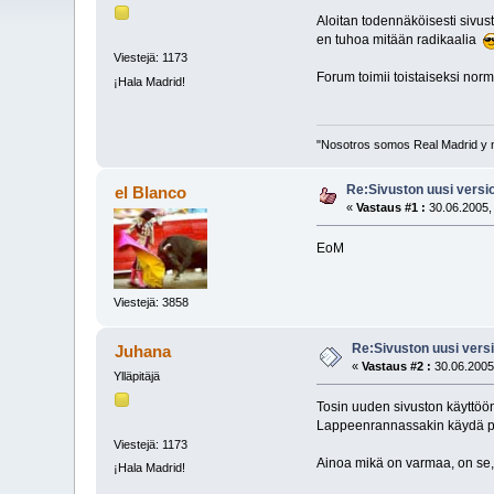
Aloitan todennäköisesti sivust
en tuhoa mitään radikaalia
Viestejä: 1173
Forum toimii toistaiseksi norm
¡Hala Madrid!
"Nosotros somos Real Madrid y 
Re:Sivuston uusi versio
el Blanco
«
Vastaus #1 :
30.06.2005,
EoM
Viestejä: 3858
Re:Sivuston uusi versi
Juhana
«
Vastaus #2 :
30.06.2005
Ylläpitäjä
Tosin uuden sivuston käyttööno
Lappeenrannassakin käydä pyö
Viestejä: 1173
Ainoa mikä on varmaa, on se, 
¡Hala Madrid!