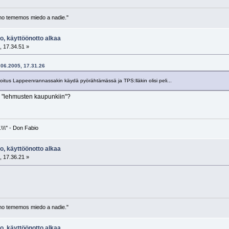
no tememos miedo a nadie."
o, käyttöönotto alkaa
, 17.34.51 »
.06.2005, 17.31.26
rkoitus Lappeenrannassakin käydä pyörähtämässä ja TPS:lläkin olisi peli...
o "lehmusten kaupunkiin"?
\\\" - Don Fabio
o, käyttöönotto alkaa
, 17.36.21 »
no tememos miedo a nadie."
o, käyttöönotto alkaa