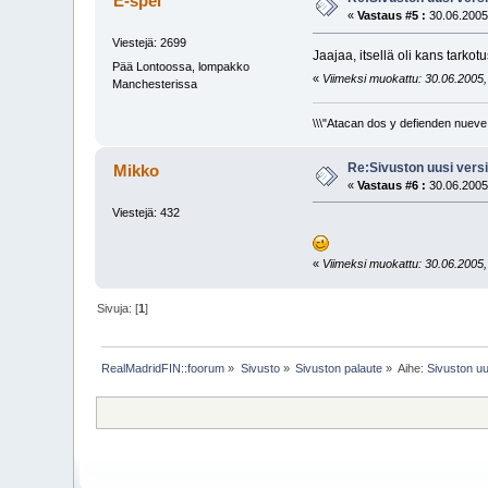
E-spel
«
Vastaus #5 :
30.06.2005
Viestejä: 2699
Jaajaa, itsellä oli kans tarko
Pää Lontoossa, lompakko
«
Viimeksi muokattu: 30.06.2005, 
Manchesterissa
\\\"Atacan dos y defienden nueve.
Re:Sivuston uusi versi
Mikko
«
Vastaus #6 :
30.06.2005
Viestejä: 432
«
Viimeksi muokattu: 30.06.2005, 
Sivuja: [
1
]
RealMadridFIN::foorum
»
Sivusto
»
Sivuston palaute
»
Aihe:
Sivuston uu