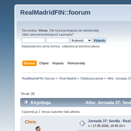
RealMadridFIN::foorum
Tervetuloa,
Vieras
. Ole hyvä ja
kirjaudu
tai
rekisteröidy
.
Jäikö
aktivointisähköposti
saamatta?
Kirjautuaksesi anna tunnus, salasana ja istuntosi pituus
Etusivu
Ohjeet
Kirjaudu
Rekisteröidy
RealMadridFIN::foorum
»
Real Madrid
»
Otteluseurannat
»
Aihe:
Jornada 37:
Sivuja: [
1
]
Kirjoittaja
Aihe: Jornada 37: Sevi
0 jäsentä ja 1 Vieras katselee tätä aihetta.
Jornada 37: Sevilla - Rea
Chris
«
:
17.05.2026, 19.40.10 »