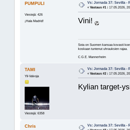
Vs: Jornada 37: Sevilla - 
PUMPULI
«
Vastaus #1 :
17.05.2026, 20
Viestejä: 426
Vini!
¡Hala Madrid!
Sota on Suomen kansaa kovasti koet
koskaan tuntenut uhrauksien rajaa.
C.G.E. Mannerheim
Vs: Jornada 37: Sevilla - 
TAMI
«
Vastaus #2 :
17.05.2026, 20
Yli-Valvoja
Kylian target-ys
Viestejä: 6358
Vs: Jornada 37: Sevilla - 
Chris