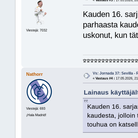
«
Vastaus #3 :
17.05.2026, 20
Kauden 16. sarj
parhaasta kaudest
Viestejä: 7032
uskonut, kun tät
🏆🏆🏆🏆🏆🏆🏆🏆🏆🏆🏆🏆🏆🏆
Vs: Jornada 37: Sevilla - 
Nathorr
«
Vastaus #4 :
17.05.2026, 21
Lainaus käyttäjäl
Kauden 16. sarja
Viestejä: 693
kaudesta, jolloin 
¡Hala Madrid!
touhua on katsell