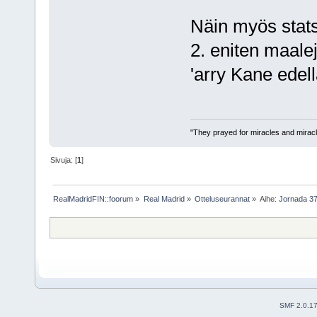
Näin myös statsi
2. eniten maale
'arry Kane edell
"They prayed for miracles and miracl
Sivuja: [
1
]
RealMadridFIN::foorum
»
Real Madrid
»
Otteluseurannat
»
Aihe:
Jornada 37:
SMF 2.0.1