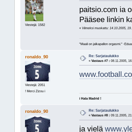
paitsio.com ia o
Pääsee linkin ka
Viestejä: 1582
«
Viimeksi muokattu: 14.10.2005, 19.
"Maali on jalkapallon orgasmi." -Edu
Re: Sarjataulukko
ronaldo_90
«
Vastaus #7 :
08.11.2005, 16
www.football.c
Viestejä: 2051
! Merci Zizou i
i Hala Madrid !
Re: Sarjataulukko
ronaldo_90
«
Vastaus #8 :
09.11.2005, 21
ja vielä
www.yle.