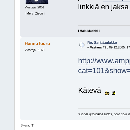
linkkiä en jaksa 
Viestejä: 2051
! Merci Zizou i
i Hala Madrid !
Re: Sarjataulukko
HannuTouru
«
Vastaus #9 :
09.12.2005, 17
Viestejä: 2160
http://www.amp
cat=101&show=
Kätevä
"Ganar queremos todos, pero sólo los
Sivuja: [
1
]