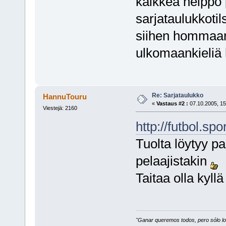
kaikkea helppo p
sarjataulukkotil
siihen hommaan 
ulkomaankieliä 
Re: Sarjataulukko
HannuTouru
«
Vastaus #2 :
07.10.2005, 15
Viestejä: 2160
http://futbol.sp
Tuolta löytyy pal
pelaajistakin
Taitaa olla kyll
"Ganar queremos todos, pero sólo los