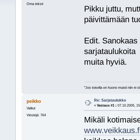
Oma teksti
Pikku juttu, mut
päivittämään tu
Edit. Sanokaas 
sarjataulukoita
muita hyviä.
"Jos toisella on huono muisti niin ei 
Re: Sarjataulukko
peikko
«
Vastaus #1 :
07.10.2005, 15
Valitut
Viestejä: 764
Mikäli kotimaise
www.veikkaus.fi/