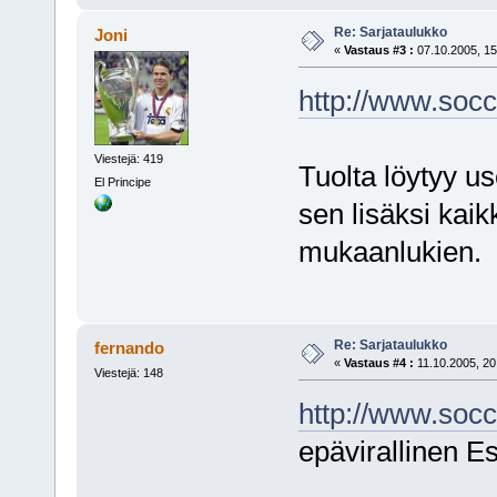
Re: Sarjataulukko
Joni
«
Vastaus #3 :
07.10.2005, 15
http://www.socc
Viestejä: 419
Tuolta löytyy u
El Principe
sen lisäksi kaik
mukaanlukien.
Re: Sarjataulukko
fernando
«
Vastaus #4 :
11.10.2005, 20
Viestejä: 148
http://www.soc
epävirallinen Es