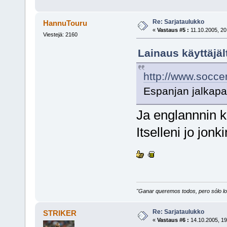
Re: Sarjataulukko
HannuTouru
«
Vastaus #5 :
11.10.2005, 20
Viestejä: 2160
Lainaus käyttäjäl
http://www.socce
Espanjan jalkapal
Ja englannnin k
Itselleni jo jon
"Ganar queremos todos, pero sólo los
Re: Sarjataulukko
STRIKER
«
Vastaus #6 :
14.10.2005, 19