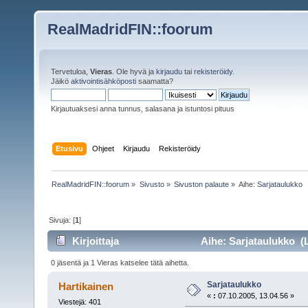
RealMadridFIN::foorum
Tervetuloa,
Vieras
. Ole hyvä ja
kirjaudu
tai
rekisteröidy
.
Jäikö
aktivointisähköposti
saamatta?
Kirjautuaksesi anna tunnus, salasana ja istuntosi pituus
Etusivu
Ohjeet
Kirjaudu
Rekisteröidy
RealMadridFIN::foorum
»
Sivusto
»
Sivuston palaute
»
Aihe:
Sarjataulukko
Sivuja: [
1
]
Kirjoittaja
Aihe: Sarjataulukko (L
0 jäsentä ja 1 Vieras katselee tätä aihetta.
Sarjataulukko
Hartikainen
«
:
07.10.2005, 13.04.56 »
Viestejä: 401