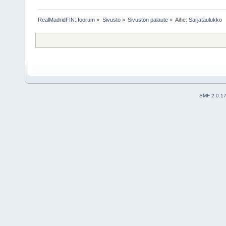
RealMadridFIN::foorum
»
Sivusto
»
Sivuston palaute
»
Aihe:
Sarjataulukko
SMF 2.0.1