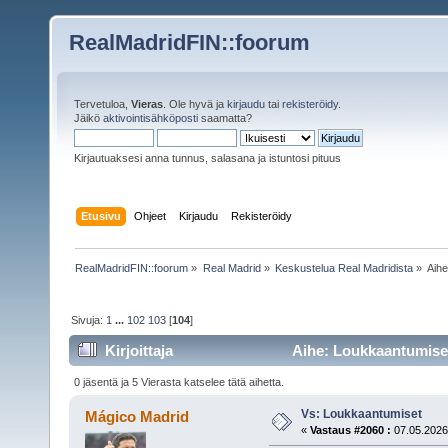
RealMadridFIN::foorum
Tervetuloa,
Vieras
. Ole hyvä ja
kirjaudu
tai
rekisteröidy
.
Jäikö
aktivointisähköposti
saamatta?
Kirjautuaksesi anna tunnus, salasana ja istuntosi pituus
Etusivu
Ohjeet
Kirjaudu
Rekisteröidy
RealMadridFIN::foorum
»
Real Madrid
»
Keskustelua Real Madridista
»
Aih
Sivuja:
1
...
102
103
[
104
]
Kirjoittaja
Aihe: Loukkaantumiset
0 jäsentä ja 5 Vierasta katselee tätä aihetta.
Vs: Loukkaantumiset
Mágico Madrid
«
Vastaus #2060 :
07.05.2026,