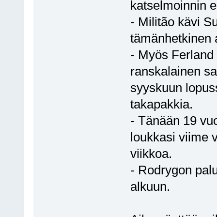
katselmoinnin e
- Militão kävi 
tämänhetkinen a
- Myös Ferland 
ranskalainen sa
syyskuun lopuss
takapakkia.
- Tänään 19 vuo
loukkasi viime v
viikkoa.
- Rodrygon pal
alkuun.