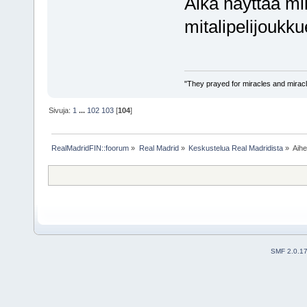
Aika näyttää mi
mitalipelijoukku
"They prayed for miracles and miracl
Sivuja:
1
...
102
103
[
104
]
RealMadridFIN::foorum
»
Real Madrid
»
Keskustelua Real Madridista
»
Aih
SMF 2.0.1