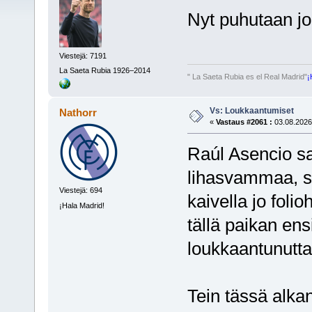
Nyt puhutaan jo
Viestejä: 7191
La Saeta Rubia 1926–2014
" La Saeta Rubia es el Real Madrid"
¡
Vs: Loukkaantumiset
Nathorr
«
Vastaus #2061 :
03.08.2026,
Raúl Asencio sa
lihasvammaa, s
Viestejä: 694
kaivella jo foli
¡Hala Madrid!
tällä paikan ens
loukkaantunutta 
Tein tässä alka