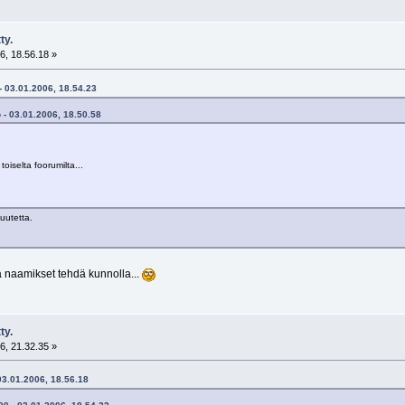
ty.
6, 18.56.18 »
- 03.01.2006, 18.54.23
o - 03.01.2006, 18.50.58
toiselta foorumilta...
uutetta.
a naamikset tehdä kunnolla...
ty.
6, 21.32.35 »
 03.01.2006, 18.56.18