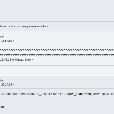
 los mediocres no aspiran a la belleza."
ty.
 15.54.50 »
eeeeeeeeeeeeeeeeeeeeeeeeeeeeeeeeeeeeeeeeeeeeeeeeeeeeeeeeeeeeeeee
eeeeeeeeeeeeeeeeeeeeeeeeeeeeeeeeeeeeeeeeeeeeeeeeeeeeeeeeeeeeeeee
19.45.15 kirjoittanut Sami
»
ty.
 23.24.38 »
entral.com/?partner=ZSzeb008_ZNxmk546YYFI
' target='_blank'><img src='
http://smi
ielee