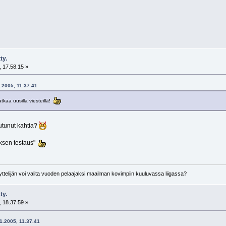
ty.
 17.58.15 »
1.2005, 11.37.41
tkaa uusilla viesteillä!
utunut kahtia?
uksen testaus"
telijän voi valita vuoden pelaajaksi maailman kovimpiin kuuluvassa liigassa?
ty.
 18.37.59 »
11.2005, 11.37.41