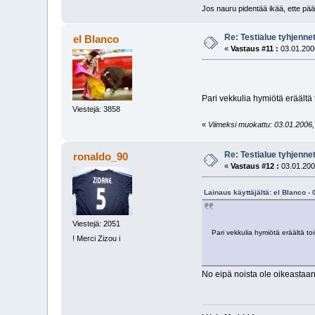
Jos nauru pidentää ikää, ette pää
Re: Testialue tyhjennet
el Blanco
«
Vastaus #11 :
03.01.2006
Pari vekkulia hymiötä eräältä t
Viestejä: 3858
«
Viimeksi muokattu: 03.01.2006, 
Re: Testialue tyhjennet
ronaldo_90
«
Vastaus #12 :
03.01.200
Lainaus käyttäjältä: el Blanco -
Viestejä: 2051
Pari vekkulia hymiötä eräältä tois
! Merci Zizou i
No eipä noista ole oikeastaan