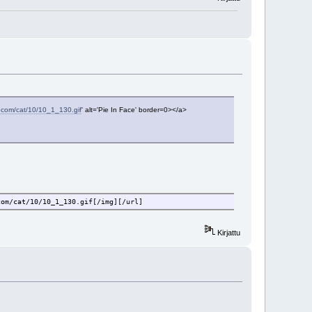
al.com/cat/10/10_1_130.gif
' alt='Pie In Face' border=0></a>
com/cat/10/10_1_130.gif[/img][/url]
Kirjattu