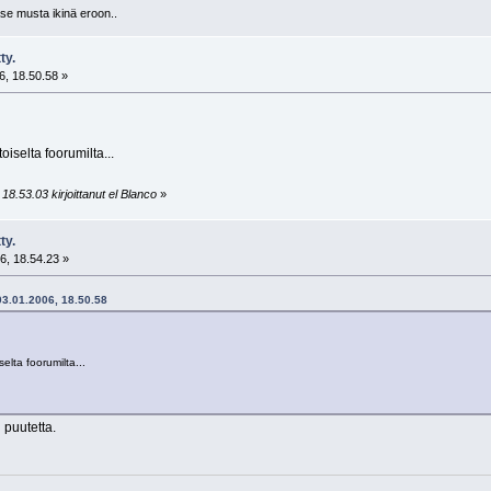
se musta ikinä eroon..
ty.
, 18.50.58 »
oiselta foorumilta...
18.53.03 kirjoittanut el Blanco
»
ty.
6, 18.54.23 »
 03.01.2006, 18.50.58
elta foorumilta...
 puutetta.