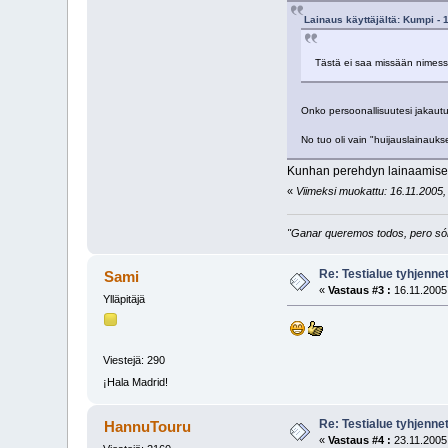
Lainaus käyttäjältä: Kumpi - 
Tästä ei saa missään nimessä
Onko persoonallisuutesi jakaut
No tuo oli vain "huijauslainauk
Kunhan perehdyn lainaamise
«
Viimeksi muokattu: 16.11.2005,
"Ganar queremos todos, pero sólo
Re: Testialue tyhjennet
Sami
«
Vastaus #3 :
16.11.2005,
Ylläpitäjä
Viestejä: 290
¡Hala Madrid!
Re: Testialue tyhjennet
HannuTouru
«
Vastaus #4 :
23.11.2005,