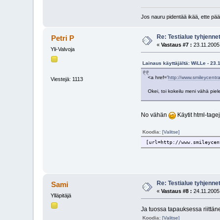
Jos nauru pidentää ikää, ette pää
Re: Testialue tyhjennet
Petri P
«
Vastaus #7 :
23.11.2005,
Yli-Valvoja
Lainaus käyttäjältä: WiLLe - 23.
<a href='
http://www.smileycen
Viestejä: 1113
Okei, toi kokeilu meni vähä piel
No vähän
Käytit html-tage
Koodia:
[Valitse]
[url=http://www.smileycen
Re: Testialue tyhjennet
Sami
«
Vastaus #8 :
24.11.2005,
Ylläpitäjä
Ja tuossa tapauksessa riittän
Koodia:
[Valitse]