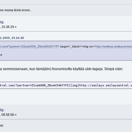
se musta ikinä eroon..
ty.
 23.38.29 »
11.2005, 23.24.38
tral.com/?partner=ZSzeb008_ZNxmk546YYFI
' target='_blank'><img src='
http://smileys.smileycentr
ee
ja semmoisenaan, kun tämä(kin) foorumisofta käyttää ubb-tageja. Siispä näin:
tral.com/?partner=ZSzeb008_ZNxmk546YYFI][img]http://smileys.smileycentral.
ty.
 08.58.58 »
ee: