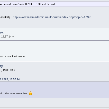
ycentral.com/cat/10/10_1_130.gif[/img]
estiketju:
http://www.realmadridfin.net/foorumi/index.php?topic=479.0
.
ty.
 18.57.14 »
se musta ikinä eroon..
ty.
5, 19.00.03 »
11.2005, 18.57.14
min. Kiitti vaan neuvoista