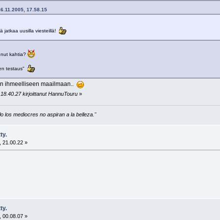
16.11.2005, 17.58.15
 jatkaa uusilla viesteillä!
unut kahtia?
sen testaus"
n ihmeelliseen maailmaan..
 18.40.27 kirjoittanut HannuTouru
»
 los mediocres no aspiran a la belleza."
ty.
 21.00.22 »
ty.
 00.08.07 »