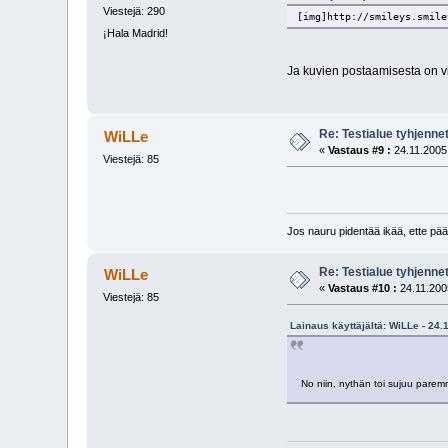
Viestejä: 290
[img]http://smileys.smile
¡Hala Madrid!
Ja kuvien postaamisesta on vi
Re: Testialue tyhjennet
WiLLe
«
Vastaus #9 :
24.11.2005,
Viestejä: 85
Jos nauru pidentää ikää, ette pää
Re: Testialue tyhjennet
WiLLe
«
Vastaus #10 :
24.11.200
Viestejä: 85
Lainaus käyttäjältä: WiLLe - 24.
No niin, nythän toi sujuu parem