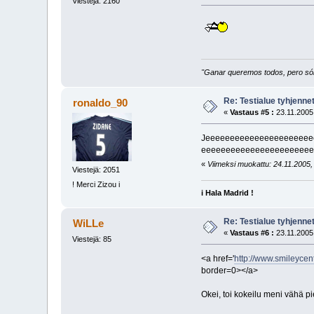
Viestejä: 2160
"Ganar queremos todos, pero sólo
Re: Testialue tyhjennet
ronaldo_90
«
Vastaus #5 :
23.11.2005,
Jeeeeeeeeeeeeeeeeeeeeee
eeeeeeeeeeeeeeeeeeeeeee
«
Viimeksi muokattu: 24.11.2005, 
Viestejä: 2051
! Merci Zizou i
i Hala Madrid !
Re: Testialue tyhjennet
WiLLe
«
Vastaus #6 :
23.11.2005,
Viestejä: 85
<a href='
http://www.smileyc
border=0></a>
Okei, toi kokeilu meni vähä p