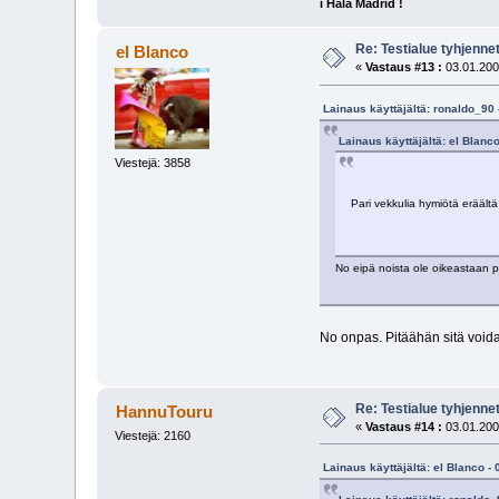
i Hala Madrid !
Re: Testialue tyhjennet
el Blanco
«
Vastaus #13 :
03.01.200
Lainaus käyttäjältä: ronaldo_90 
Lainaus käyttäjältä: el Blanc
Viestejä: 3858
Pari vekkulia hymiötä eräältä 
No eipä noista ole oikeastaan p
No onpas. Pitäähän sitä void
Re: Testialue tyhjennet
HannuTouru
«
Vastaus #14 :
03.01.200
Viestejä: 2160
Lainaus käyttäjältä: el Blanco -