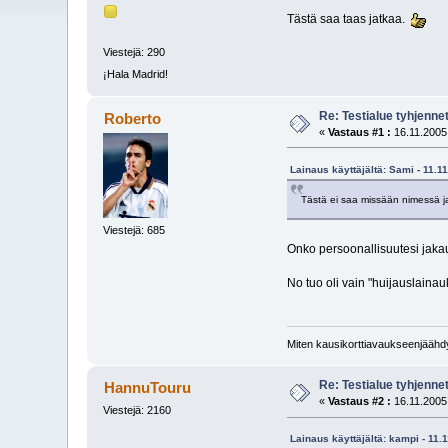
Tästä saa taas jatkaa.
Viestejä: 290
¡Hala Madrid!
Re: Testialue tyhjennet
Roberto
«
Vastaus #1 :
16.11.2005,
Lainaus käyttäjältä: Sami - 11.1
Tästä ei saa missään nimessä ja
Viestejä: 685
Onko persoonallisuutesi jaka
No tuo oli vain "huijauslaina
Miten kausikorttiavaukseenjäähdyt
Re: Testialue tyhjennet
HannuTouru
«
Vastaus #2 :
16.11.2005,
Viestejä: 2160
Lainaus käyttäjältä: kampi - 11.