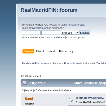
RealMadridFIN::foorum
Tervetuloa,
Vieras
. Ole hyvä ja
kirjaudu
tai
rekisteröidy
.
Jäikö
aktivointisähköposti
saamatta?
Kirjautuaksesi anna tunnus, salasana ja istuntosi pituus
Etusivu
Ohjeet
Kirjaudu
Rekisteröidy
RealMadridFIN::foorum
»
Sivusto
»
Foorumin testiboksi
»
Aihe:
Testialu
Sivuja: [
1
]
2
3
...
5
Kirjoittaja
Aihe: Testialue tyhj
0 jäsentä ja 6 Vierasta katselee tätä aihetta.
Testialue tyhjennetty.
Sami
«
:
11.11.2005, 11.37.41 »
Ylläpitäjä