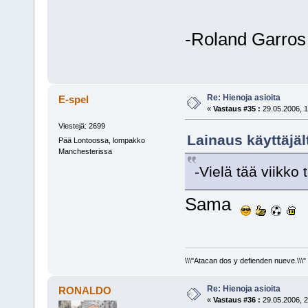
-Roland Garros
Re: Hienoja asioita
E-spel
«
Vastaus #35 :
29.05.2006, 1
Viestejä: 2699
Lainaus käyttäjäl
Pää Lontoossa, lompakko
Manchesterissa
-Vielä tää viikko
Sama
\\\"Atacan dos y defienden nueve.\\\"
Re: Hienoja asioita
RONALDO
«
Vastaus #36 :
29.05.2006, 2