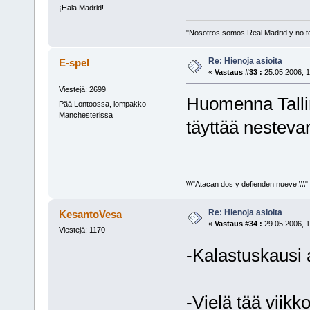
¡Hala Madrid!
"Nosotros somos Real Madrid y no t
Re: Hienoja asioita
E-spel
«
Vastaus #33 :
25.05.2006, 1
Viestejä: 2699
Huomenna Talli
Pää Lontoossa, lompakko
Manchesterissa
täyttää nestev
\\\"Atacan dos y defienden nueve.\\\"
Re: Hienoja asioita
KesantoVesa
«
Vastaus #34 :
29.05.2006, 1
Viestejä: 1170
-Kalastuskausi 
-Vielä tää viikk