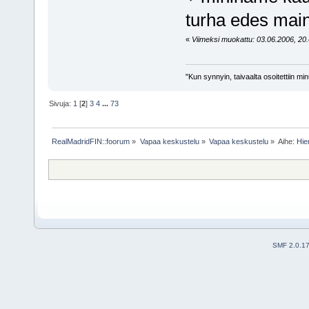
turha edes mai
«
Viimeksi muokattu: 03.06.2006, 20.44
"Kun synnyin, taivaalta osoitettiin mi
Sivuja:
1
[
2
]
3
4
...
73
RealMadridFIN::foorum
»
Vapaa keskustelu
»
Vapaa keskustelu
»
Aihe:
Hie
SMF 2.0.1