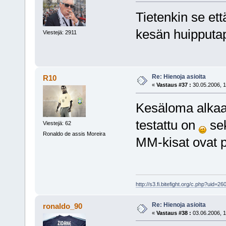
Tietenkin se et
kesän huipput
Viestejä: 2911
Re: Hienoja asioita
R10
«
Vastaus #37 :
30.05.2006, 1
Kesäloma alkaa 
testattu on
sek
Viestejä: 62
Ronaldo de assis Moreira
MM-kisat ovat p
http://s3.fi.bitefight.org/c.php?uid=26
Re: Hienoja asioita
ronaldo_90
«
Vastaus #38 :
03.06.2006, 1