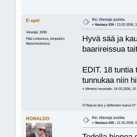
Re: Hienoja asioita
E-spel
«
Vastaus #24 :
13.05.2006, 1
Viestejä: 2699
Hyvä sää ja kau
Pää Lontoossa, lompakko
Manchesterissa
baarireissua ta
EDIT. 18 tuntia 
tunnukaa niin hi
«
Viimeksi muokattu: 14.05.2006, 10.3
\\\"Atacan dos y defienden nueve.\\\"
Re: Hienoja asioita
RONALDO
«
Vastaus #25 :
21.05.2006, 0
Todella hienoa e