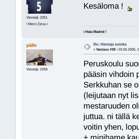
Kesäloma !
Viestejä: 2051
! Merci Zizou i
i Hala Madrid !
Re: Hienoja asioita
pälle
«
Vastaus #39 :
03.06.2006, 2
Peruskoulu suor
Viestejä: 2359
pääsin vihdoin
Serkkuhan se on
(leijutaan nyt l
mestaruuden olik
juttua. ni tällä 
voitin yhen, lopu
+ minihame kau