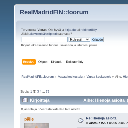
RealMadridFIN::foorum
Tervetuloa,
Vieras
. Ole hyvä ja
kirjaudu
tai
rekisteröidy
.
Jäikö
aktivointisähköposti
saamatta?
Kirjautuaksesi anna tunnus, salasana ja istuntosi pituus
Etusivu
Ohjeet
Kirjaudu
Rekisteröidy
RealMadridFIN::foorum
»
Vapaa keskustelu
»
Vapaa keskustelu
»
Aihe:
Hie
Sivuja:
1
[
2
]
3
4
...
73
Kirjoittaja
Aihe: Hienoja asioita 
0 jäsentä ja 6 Vierasta katselee tätä aihetta.
Re: Hienoja asioita
pälle
«
Vastaus #20 :
05.05.2006, 2