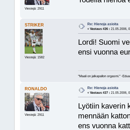
Viestejä: 2911
Re: Hienoja asioita
STRIKER
«
Vastaus #26 :
21.05.2006, 0
Lordi! Suomi vei
ensi vuonna eu
Viestejä: 1582
"Maali on jalkapallon orgasmi." -Edu
Re: Hienoja asioita
RONALDO
«
Vastaus #27 :
21.05.2006, 0
Lyötiin kaverin k
mennään katton 
Viestejä: 2911
ens vuonna kat