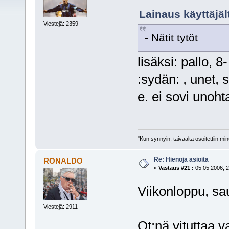
Lainaus käyttäjäl
Viestejä: 2359
- Nätit tytöt
lisäksi: pallo, 8
:sydän: , unet,
e. ei sovi unoh
"Kun synnyin, taivaalta osoitettiin mi
Re: Hienoja asioita
RONALDO
«
Vastaus #21 :
05.05.2006, 2
Viikonloppu, sa
Viestejä: 2911
Ot:nä vituttaa 