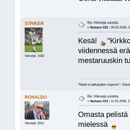
Re: Hienoja asioita
STRIKER
«
Vastaus #22 :
06.05.2006, 0
Kesä!
"Kirkk
viidennessä er
Viestejä: 1582
mestaruuskin t
"Maali on jalkapallon orgasmi." -Edu
Re: Hienoja asioita
RONALDO
«
Vastaus #23 :
11.05.2006, 2
Omasta pelistä 
mielessä
Viestejä: 2911