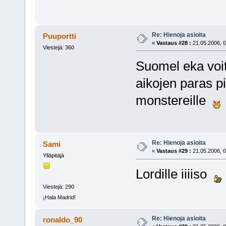
Re: Hienoja asioita
Puuportti
«
Vastaus #28 :
21.05.2006, 0
Viestejä: 360
Suomel eka voitto
aikojen paras p
monstereille
Re: Hienoja asioita
Sami
«
Vastaus #29 :
21.05.2006, 0
Ylläpitäjä
Lordille iiiiso
Viestejä: 290
¡Hala Madrid!
Re: Hienoja asioita
ronaldo_90