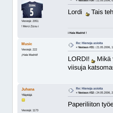
«
Vastaus #30 :
21.05.2006, 0
Lordi
Tais te
Viestejä: 2051
! Merci Zizou i
i Hala Madrid !
Re: Hienoja asioita
Music
«
Vastaus #31 :
21.05.2006, 1
Viestejä: 222
¡Hala Madrid!
LORDI!
Mikä v
viisuja katsoma
Re: Hienoja asioita
Juhana
«
Vastaus #32 :
24.05.2006, 2
Ylläpitäjä
Paperiliiton t
Viestejä: 1173