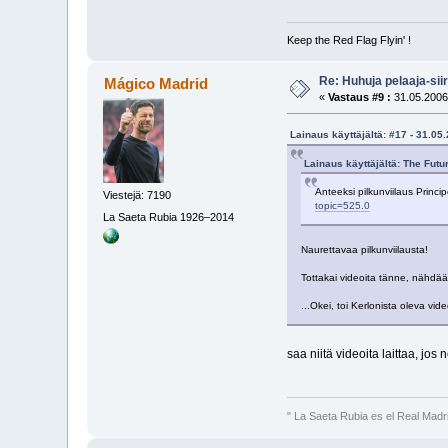
Keep the Red Flag Flyin' !
Re: Huhuja pelaaja-siir
Mágico Madrid
«
Vastaus #9 :
31.05.2006
Lainaus käyttäjältä: #17 - 31.05
Lainaus käyttäjältä: The Futu
Anteeksi pilkunviilaus Princi
Viestejä: 7190
topic=525.0
La Saeta Rubia 1926–2014
Naurettavaa pilkunviilausta!
Tottakai videoita tänne, nähdää
...Okei, toi Kerlonista oleva vid
saa niitä videoita laittaa, jos
" La Saeta Rubia es el Real Madr