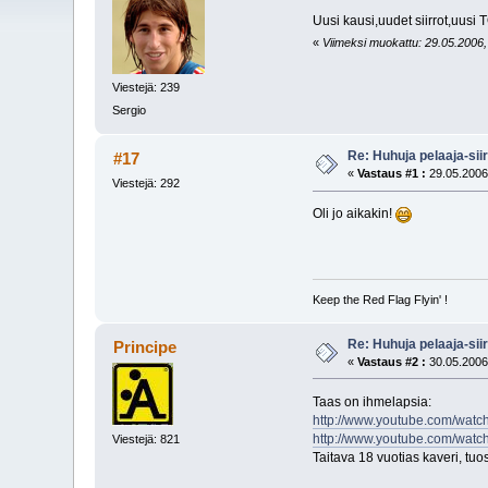
Uusi kausi,uudet siirrot,uusi
«
Viimeksi muokattu: 29.05.2006, 2
Viestejä: 239
Sergio
Re: Huhuja pelaaja-siir
#17
«
Vastaus #1 :
29.05.2006
Viestejä: 292
Oli jo aikakin!
Keep the Red Flag Flyin' !
Re: Huhuja pelaaja-siir
Principe
«
Vastaus #2 :
30.05.2006
Taas on ihmelapsia:
http://www.youtube.com/wat
http://www.youtube.com/w
Viestejä: 821
Taitava 18 vuotias kaveri, tuos