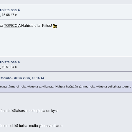
roista osa 4
, 15.08.47 »
noa
TOPICCIA
Nahistelulla! Kiitos!
roista osa 4
, 19.51.04 »
=Robinho - 30.05.2006, 18.15.44
mutta tänne ei noita videoita tarvi laittaa..Huhuja kerätään tänne, noita videoita voi laittaa tuonne
ään minkälaisesta pelaajasta on kyse...
ideo oli ehkä turha, mutta yleensä ottaen.