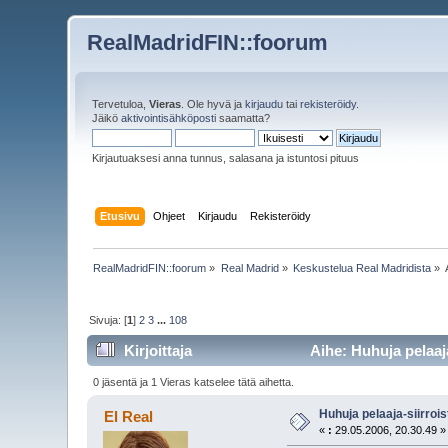
RealMadridFIN::foorum
Tervetuloa,
Vieras
. Ole hyvä ja
kirjaudu
tai
rekisteröidy
.
Jäikö
aktivointisähköposti
saamatta?
Kirjautuaksesi anna tunnus, salasana ja istuntosi pituus
Etusivu
Ohjeet
Kirjaudu
Rekisteröidy
RealMadridFIN::foorum
»
Real Madrid
»
Keskustelua Real Madridista
»
Sivuja: [
1
]
2
3
...
108
Kirjoittaja
Aihe: Huhuja pelaaja
0 jäsentä ja 1 Vieras katselee tätä aihetta.
Huhuja pelaaja-siirrois
El Real
«
:
29.05.2006, 20.30.49 »