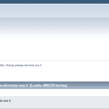
Aihe:
Huhuja pelaaja-siirroista osa 4
-siirroista osa 4 (Luettu 486278 kertaa)
ta osa 4