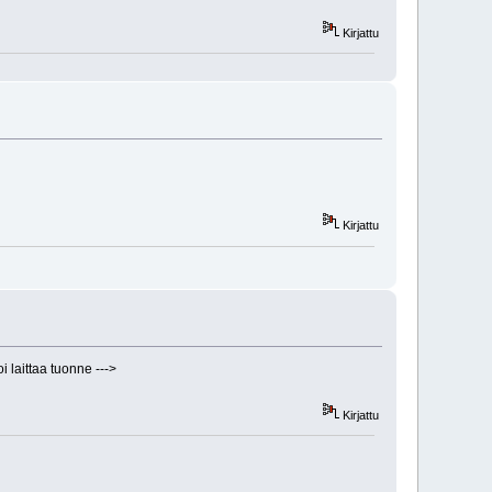
Kirjattu
Kirjattu
oi laittaa tuonne --->
Kirjattu