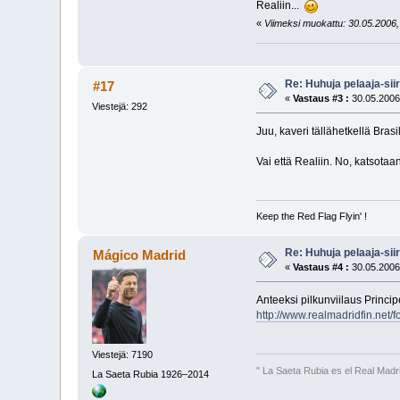
Realiin...
«
Viimeksi muokattu: 30.05.2006, 
Re: Huhuja pelaaja-siir
#17
«
Vastaus #3 :
30.05.2006
Viestejä: 292
Juu, kaveri tällähetkellä Bras
Vai että Realiin. No, katso
Keep the Red Flag Flyin' !
Re: Huhuja pelaaja-siir
Mágico Madrid
«
Vastaus #4 :
30.05.2006
Anteeksi pilkunviilaus Principe
http://www.realmadridfin.net/
Viestejä: 7190
" La Saeta Rubia es el Real Madr
La Saeta Rubia 1926–2014