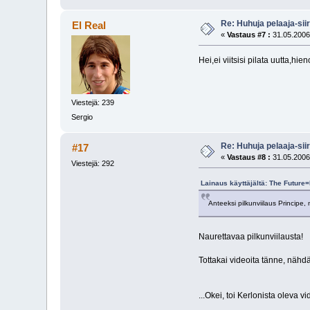
Re: Huhuja pelaaja-siir
El Real
«
Vastaus #7 :
31.05.2006
Hei,ei viitsisi pilata uutta,hie
Viestejä: 239
Sergio
Re: Huhuja pelaaja-siir
#17
«
Vastaus #8 :
31.05.2006
Viestejä: 292
Lainaus käyttäjältä: The Future
Anteeksi pilkunviilaus Principe, 
Naurettavaa pilkunviilausta!
Tottakai videoita tänne, nähd
...Okei, toi Kerlonista oleva v