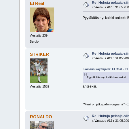
Re: Huhuja pelaaja-siir
El Real
«
Vastaus #10 :
31.05.200
Pyytäkääs nyt kaikki anteeksi!
Viestejä: 239
Sergio
Re: Huhuja pelaaja-siir
STRIKER
«
Vastaus #11 :
31.05.2006
Lainaus käyttäjältä: El Real - 3
Pyytäkääs nyt kaikki anteeksi!
anteeksi.
Viestejä: 1582
"Maali on jalkapallon orgasmi." 
Re: Huhuja pelaaja-siir
RONALDO
«
Vastaus #12 :
31.05.200