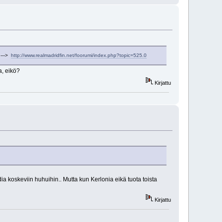
 --->
http://www.realmadridfin.net/foorumi/index.php?topic=525.0
a, eikö?
Kirjattu
ridia koskeviin huhuihin.. Mutta kun Kerlonia eikä tuota toista
Kirjattu