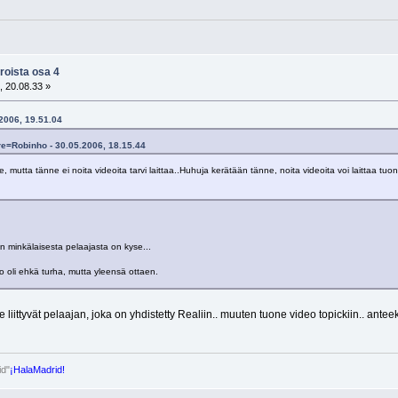
roista osa 4
, 20.08.33 »
.2006, 19.51.04
re=Robinho - 30.05.2006, 18.15.44
pe, mutta tänne ei noita videoita tarvi laittaa..Huhuja kerätään tänne, noita videoita voi laittaa tu
n minkälaisesta pelaajasta on kyse...
eo oli ehkä turha, mutta yleensä ottaen.
 ne liittyvät pelaajan, joka on yhdistetty Realiin.. muuten tuone video topickiin.. ante
id"
¡HalaMadrid!