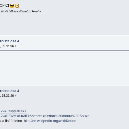
 TOPIC!
0.49.59 kirjoittanut El Real
»
roista osa 4
, 20.44.06 »
roista osa 4
, 15.31.26 »
ch?v=LYlqql38XkY
atch?v=02WMxdJ4dFk&search=Kerlon%20moura%20Souza
sa lisää tietoa:
http://en.wikipedia.org/wiki/Kerlon