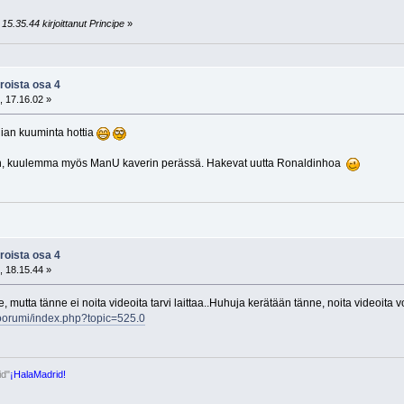
15.35.44 kirjoittanut Principe
»
roista osa 4
, 17.16.02 »
ilian kuuminta hottia
taan, kuulemma myös ManU kaverin perässä. Hakevat uutta Ronaldinhoa
roista osa 4
, 18.15.44 »
, mutta tänne ei noita videoita tarvi laittaa..Huhuja kerätään tänne, noita videoita v
foorumi/index.php?topic=525.0
id"
¡HalaMadrid!