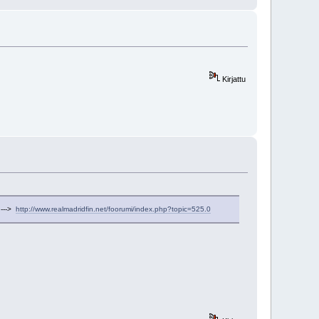
Kirjattu
 --->
http://www.realmadridfin.net/foorumi/index.php?topic=525.0