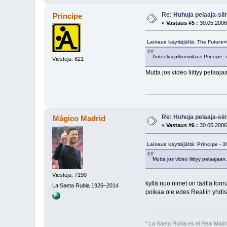
Re: Huhuja pelaaja-siir
Principe
«
Vastaus #5 :
30.05.2006
Lainaus käyttäjältä: The Future
Anteeksi pilkunviilaus Principe, 
Viestejä: 821
Mutta jos video liittyy pelaaja
Re: Huhuja pelaaja-siir
Mágico Madrid
«
Vastaus #6 :
30.05.2006
Lainaus käyttäjältä: Principe - 
Mutta jos video liittyy pelaajaan
Viestejä: 7190
kyllä nuo nimet on täällä fooru
La Saeta Rubia 1926–2014
poikaa ole edes Realiin yhdiste
" La Saeta Rubia es el Real Madr