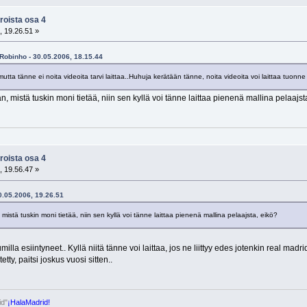
roista osa 4
, 19.26.51 »
=Robinho - 30.05.2006, 18.15.44
mutta tänne ei noita videoita tarvi laittaa..Huhuja kerätään tänne, noita videoita voi laittaa tuonne
an, mistä tuskin moni tietää, niin sen kyllä voi tänne laittaa pienenä mallina pelaajst
roista osa 4
, 19.56.47 »
30.05.2006, 19.26.51
, mistä tuskin moni tietää, niin sen kyllä voi tänne laittaa pienenä mallina pelaajsta, eikö?
milla esiintyneet.. Kyllä niitä tänne voi laittaa, jos ne liittyy edes jotenkin real mad
tty, paitsi joskus vuosi sitten..
id"
¡HalaMadrid!