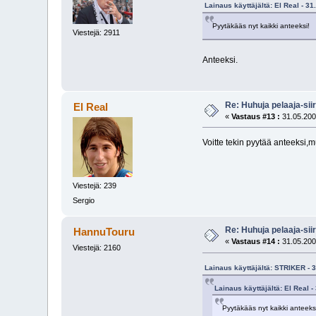
Lainaus käyttäjältä: El Real - 3
Pyytäkääs nyt kaikki anteeksi!
Viestejä: 2911
Anteeksi.
Re: Huhuja pelaaja-siir
El Real
«
Vastaus #13 :
31.05.200
Voitte tekin pyytää anteeksi,mu
Viestejä: 239
Sergio
Re: Huhuja pelaaja-siir
HannuTouru
«
Vastaus #14 :
31.05.200
Viestejä: 2160
Lainaus käyttäjältä: STRIKER - 
Lainaus käyttäjältä: El Real -
Pyytäkääs nyt kaikki anteeks