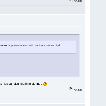
Kirjattu
onne --->
http://www.realmadridfin.net/foorumi/index.php?
eksi, jos pahoitin teidän mielenne..
Kirjattu