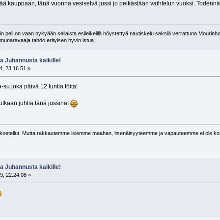
 kauppaan, tänä vuonna vesiselvä jussi jo pelkästään vaihtelun vuoksi. Todennäköise
 peli on vaan nykyään sellaista esileikeillä höystettyä nautiskelu seksiä verrattuna Mourinho
n munaravaaja tahdo erityisen hyvin istua.
 Juhannusta kaikille!
, 23.16.51 »
-su joka päivä 12 tuntia töitä!
utkaan juhlia tänä jussina!
oetellut. Mutta rakkautemme isiemme maahan, itsenäisyyteemme ja vapauteemme ei ole kos
 Juhannusta kaikille!
9, 22.24.08 »