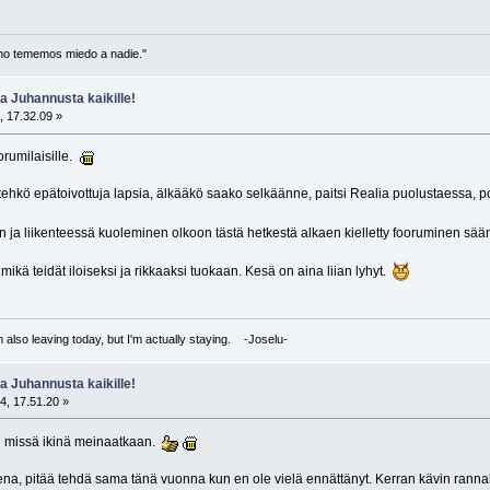
no tememos miedo a nadie."
 Juhannusta kaikille!
, 17.32.09 »
orumilaisille.
 tehkö epätoivottuja lapsia, älkääkö saako selkäänne, paitsi Realia puolustaessa, po
ja liikenteessä kuoleminen olkoon tästä hetkestä alkaen kielletty fooruminen sä
kä teidät iloiseksi ja rikkaaksi tuokaan. Kesä on aina liian lyhyt.
I'm also leaving today, but I'm actually staying. -Joselu-
 Juhannusta kaikille!
4, 17.51.20 »
i missä ikinä meinaatkaan.
na, pitää tehdä sama tänä vuonna kun en ole vielä ennättänyt. Kerran kävin rannalla