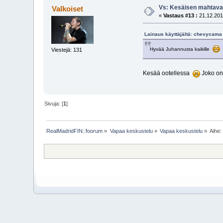
Vs: Kesäisen mahtavaa
Valkoiset
«
Vastaus #13 :
21.12.201
Lainaus käyttäjältä: chevycama 
Hyvää Juhannusta kaikille
Viestejä: 131
Kesää ootellessa
Joko on 
Sivuja: [
1
]
RealMadridFIN::foorum
»
Vapaa keskustelu
»
Vapaa keskustelu
»
Aihe