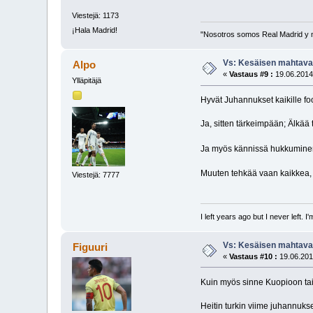
Viestejä: 1173
¡Hala Madrid!
"Nosotros somos Real Madrid y 
Vs: Kesäisen mahtavaa
Alpo
«
Vastaus #9 :
19.06.2014
Ylläpitäjä
Hyvät Juhannukset kaikille fo
Ja, sitten tärkeimpään; Älkää
Ja myös kännissä hukkuminen 
Muuten tehkää vaan kaikkea, mi
Viestejä: 7777
I left years ago but I never left. 
Vs: Kesäisen mahtavaa
Figuuri
«
Vastaus #10 :
19.06.201
Kuin myös sinne Kuopioon ta
Heitin turkin viime juhannukse