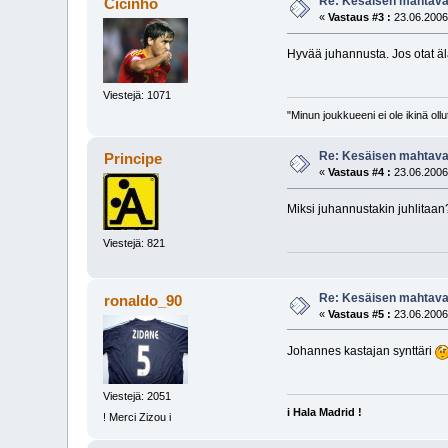
Re: Kesäisen mahtavaa
Cicinho
«
Vastaus #3 :
23.06.2006
Hyvää juhannusta. Jos otat äl
Viestejä: 1071
"Minun joukkueeni ei ole ikinä o
Re: Kesäisen mahtavaa
Principe
«
Vastaus #4 :
23.06.2006
Miksi juhannustakin juhlitaan
Viestejä: 821
Re: Kesäisen mahtavaa
ronaldo_90
«
Vastaus #5 :
23.06.2006
Johannes kastajan synttäri
Viestejä: 2051
i Hala Madrid !
! Merci Zizou i