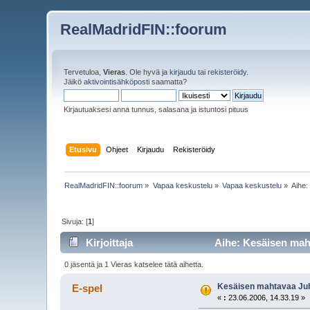
RealMadridFIN::foorum
Tervetuloa,
Vieras
. Ole hyvä ja
kirjaudu
tai
rekisteröidy
.
Jäikö
aktivointisähköposti
saamatta?
Kirjautuaksesi anna tunnus, salasana ja istuntosi pituus
Etusivu
Ohjeet
Kirjaudu
Rekisteröidy
RealMadridFIN::foorum
»
Vapaa keskustelu
»
Vapaa keskustelu
»
Aihe
Sivuja: [
1
]
Kirjoittaja
Aihe: Kesäisen maht
0 jäsentä ja 1 Vieras katselee tätä aihetta.
Kesäisen mahtavaa Juha
E-spel
«
:
23.06.2006, 14.33.19 »