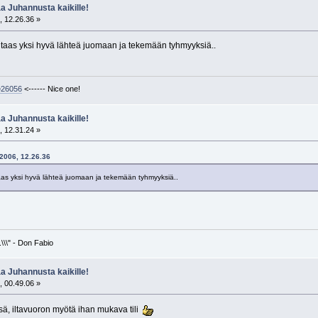
 Juhannusta kaikille!
, 12.26.36 »
 taas yksi hyvä lähteä juomaan ja tekemään tyhmyyksiä..
d=26056
<------ Nice one!
 Juhannusta kaikille!
, 12.31.24 »
.2006, 12.26.36
aas yksi hyvä lähteä juomaan ja tekemään tyhmyyksiä..
\\\" - Don Fabio
 Juhannusta kaikille!
, 00.49.06 »
ä, iltavuoron myötä ihan mukava tili