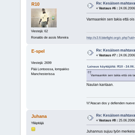
Re: Kesäisen mahtavaa
R10
«
Vastaus #6 :
24.06.2006
Varmaankin sen takia että ois
Viestejä: 62
Ronaldo de assis Moreira
http://s3.fi.bitefight.org/c.php?ui
Re: Kesäisen mahtavaa
E-spel
«
Vastaus #7 :
24.06.2006
Viestejä: 2699
Lainaus käyttäjältä: R10 - 24.06
Pää Lontoossa, lompakko
Manchesterissa
Varmaankin sen takia että ois t
Naulan kantaan.
\\\"Atacan dos y defienden nueve.
Re: Kesäisen mahtavaa
Juhana
«
Vastaus #8 :
25.06.2006
Ylläpitäjä
Juhannus sujuu työn merkeiss