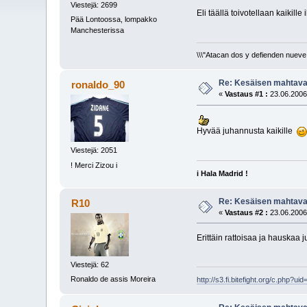
Viestejä: 2699
Eli täällä toivotellaan kaikill
Pää Lontoossa, lompakko
Manchesterissa
\\\"Atacan dos y defienden nueve.
Re: Kesäisen mahtavaa
ronaldo_90
«
Vastaus #1 :
23.06.2006
Hyvää juhannusta kaikille
Viestejä: 2051
! Merci Zizou i
i Hala Madrid !
Re: Kesäisen mahtavaa
R10
«
Vastaus #2 :
23.06.2006
Erittäin rattoisaa ja hauskaa 
Viestejä: 62
Ronaldo de assis Moreira
http://s3.fi.bitefight.org/c.php?ui