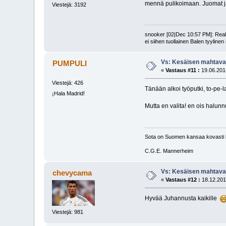
mennä pulikoimaan. Juomat jää
Viestejä: 3192
snooker [02|Dec 10:57 PM]: Realin
ei siihen tuollainen Balen tyyline
Vs: Kesäisen mahtavaa
PUMPULI
«
Vastaus #11 :
19.06.2014
Viestejä: 426
Tänään alkoi työputki, to-pe-la
¡Hala Madrid!
Mutta en valita! en ois halunn
Sota on Suomen kansaa kovasti k
C.G.E. Mannerheim
Vs: Kesäisen mahtavaa
chevycama
«
Vastaus #12 :
18.12.201
Hyvää Juhannusta kaikille
Viestejä: 981