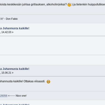
e iloista keskikesän juhlaa grillauksen, alkoholin(eikai?
) ja tietenkin huippufutik
\\\" - Don Fabio
 Juhannusta kaikille!
, 14.42.03 »
 Juhannusta kaikille!
, 15.06.21 »
juhannusta kaikille! Ottakaa viisaasti.
d=26056
<------ Nice one!