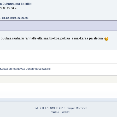
 Juhannusta kaikille!
9, 09.27.34 »
- 18.12.2019, 22.24.08
puuläjä raahattu rannalle että saa kokkoa polttaa ja makkaraa paistettua
:
Kesäisen mahtavaa Juhannusta kaikille!
SMF 2.0.17
|
SMF © 2016
,
Simple Machines
XHTML
WAP2