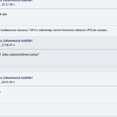
 Juhannusta kaikille!
, 16.17.38 »
ä aja.
llut tuollaisessa narussa." KPV:n valmentaja Jarmo Korhonen ottelusta VPS:ää vastaan.
 Juhannusta kaikille!
, 17.56.47 »
? Joku uskonnollinen juhla?
 Juhannusta kaikille!
, 18.01.04 »