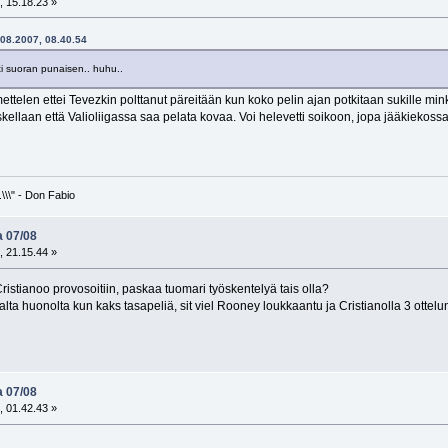
, 15.18.23 »
6.08.2007, 08.40.54
ti suoran punaisen.. huhu..
ettelen ettei Tevezkin polttanut päreitään kun koko pelin ajan potkitaan sukille mi
 kehuskellaan että Valioliigassa saa pelata kovaa. Voi helevetti soikoon, jopa jääkiek
\\\" - Don Fabio
a 07/08
, 21.15.44 »
ristianoo provosoitiin, paskaa tuomari työskentelyä tais olla?
ta huonolta kun kaks tasapeliä, sit viel Rooney loukkaantu ja Cristianolla 3 ottelun
a 07/08
, 01.42.43 »