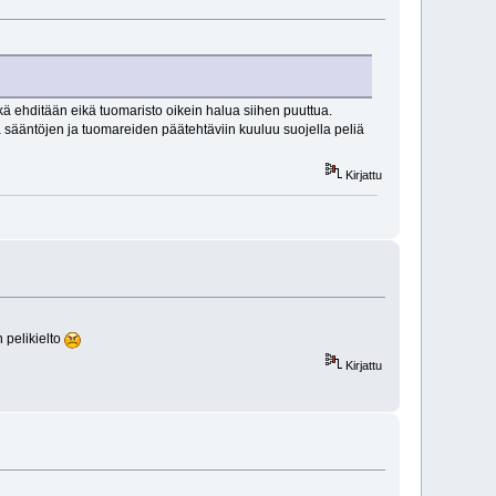
nkä ehditään eikä tuomaristo oikein halua siihen puuttua.
ossa sääntöjen ja tuomareiden päätehtäviin kuuluu suojella peliä
Kirjattu
 pelikielto
Kirjattu