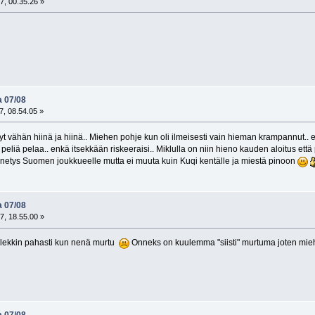
7, 00.35.26 »
a 07/08
, 08.54.05 »
 vähän hiinä ja hiinä.. Miehen pohje kun oli ilmeisesti vain hieman krampannut.. ei
peliä pelaa.. enkä itsekkään riskeeraisi.. Miklulla on niin hieno kauden aloitus e
menetys Suomen joukkueelle mutta ei muuta kuin Kuqi kentälle ja miestä pinoon
a 07/08
7, 18.55.00 »
lekkin pahasti kun nenä murtu
Onneks on kuulemma "siisti" murtuma joten mieh