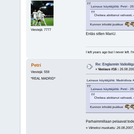
Lainaus käyttäjältä: Petri - 2
Chelsea aloittanut vahvasti, 
Kunnon inhokki joukkue
Viestejä: 7777
Entäs sitten ManU.
I left years ago but I never left. 
Re: Englannin Valioliig
Petri
«
Vastaus #16 :
26.08.200
Viestejä: 559
*REAL MADRID*
Lainaus käyttäjältä: Madridista 
Lainaus käyttäjältä: Petri - 2
Chelsea aloittanut vahvasti, 
Kunnon inhokki joukkue
Parhaimmillaan pelaavat todel
«
Viimeksi muokattu: 26.08.2007, 1