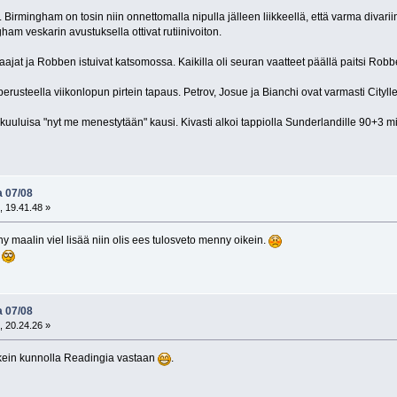
. Birmingham on tosin niin onnettomalla nipulla jälleen liikkeellä, että varma divar
am veskarin avustuksella ottivat rutiinivoiton.
jat ja Robben istuivat katsomossa. Kaikilla oli seuran vaatteet päällä paitsi Robben
usteella viikonlopun pirtein tapaus. Petrov, Josue ja Bianchi ovat varmasti Citylle 
kuuluisa "nyt me menestytään" kausi. Kivasti alkoi tappiolla Sunderlandille 90+3 min
a 07/08
, 19.41.48 »
ny maalin viel lisää niin olis ees tulosveto menny oikein.
a 07/08
, 20.24.26 »
kein kunnolla Readingia vastaan
.