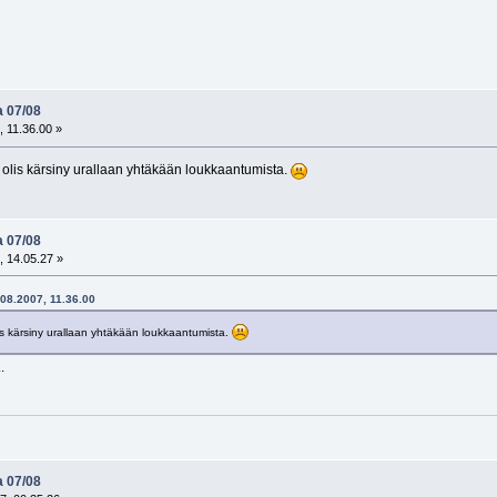
a 07/08
 11.36.00 »
i olis kärsiny urallaan yhtäkään loukkaantumista.
a 07/08
, 14.05.27 »
.08.2007, 11.36.00
olis kärsiny urallaan yhtäkään loukkaantumista.
.
a 07/08