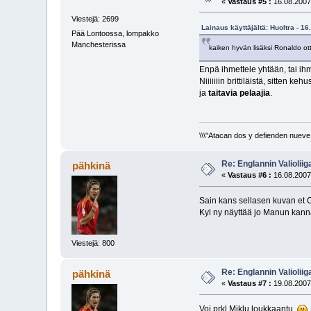
«
Vastaus #5 :
16.08.2007
Viestejä: 2699
Lainaus käyttäjältä: Huoltra - 1
Pää Lontoossa, lompakko
Manchesterissa
kaiken hyvän lisäksi Ronaldo ot
Enpä ihmettele yhtään, tai ihm
Niiiiiiin brittiläistä, sitten
ja
taitavia pelaajia
.
\\\"Atacan dos y defienden nueve.
Re: Englannin Valioliig
pähkinä
«
Vastaus #6 :
16.08.2007
Sain kans sellasen kuvan et C
Kyl ny näyttää jo Manun kannal
Viestejä: 800
Re: Englannin Valioliig
pähkinä
«
Vastaus #7 :
19.08.2007
Voi prkl Miklu loukkaantu