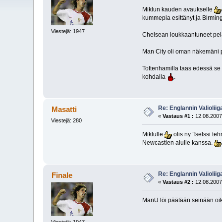
Miklun kauden avaukselle
kummepia esittänyt ja Birmingh
Viestejä: 1947
Chelsean loukkaantuneet pelaa
Man City oli oman näkemäni per
Tottenhamilla taas edessä se 
kohdalla
.
Re: Englannin Valioliig
Masatti
«
Vastaus #1 :
12.08.2007
Viestejä: 280
Miklulle
olis ny Tselssi teh
Newcastlen alulle kanssa.
Re: Englannin Valioliig
Finale
«
Vastaus #2 :
12.08.2007
ManU löi päätään seinään oi