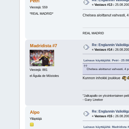
Re: Englannin Valioliig
Petri
«
Vastaus #13 :
25.08.200
Viestejä: 559
*REAL MADRID*
Chelsea aloittanut vahvasti, 4 
REAL MADRID
Re: Englannin Valioliig
Madridista #7
«
Vastaus #14 :
26.08.200
Lainaus käyttäjältä: Petri - 25.0
Chelsea aloittanut vahvasti, 4 p
Viestejä: 881
el Águila de Móstoles
Kunnon inhokki joukkue
”Jalkapallo on yksinkertainen pel
- Gary Lineker
Re: Englannin Valioliig
Alpo
«
Vastaus #15 :
26.08.200
Ylläpitäjä
Lainaus käyttäjältä: Madridista 