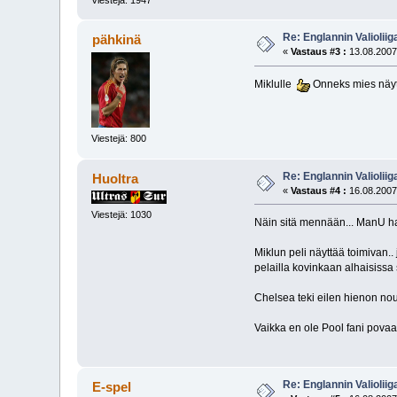
Viestejä: 1947
Re: Englannin Valioliig
pähkinä
«
Vastaus #3 :
13.08.2007
Miklulle
Onneks mies näyt
Viestejä: 800
Re: Englannin Valioliig
Huoltra
«
Vastaus #4 :
16.08.2007
Viestejä: 1030
Näin sitä mennään... ManU ha
Miklun peli näyttää toimivan.. 
pelailla kovinkaan alhaisissa
Chelsea teki eilen hienon nous
Vaikka en ole Pool fani pova
Re: Englannin Valioliig
E-spel