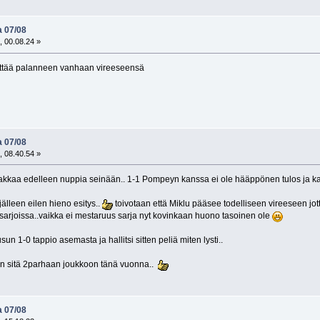
a 07/08
, 00.08.24 »
tää palanneen vanhaan vireeseensä
a 07/08
, 08.40.54 »
kkaa edelleen nuppia seinään.. 1-1 Pompeyn kanssa ei ole hääppönen tulos ja kai
jälleen eilen hieno esitys..
toivotaan että Miklu pääsee todelliseen vireeseen jotta
 sarjoissa..vaikka ei mestaruus sarja nyt kovinkaan huono tasoinen ole
un 1-0 tappio asemasta ja hallitsi sitten peliä miten lysti..
an sitä 2parhaan joukkoon tänä vuonna..
a 07/08