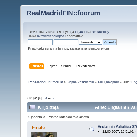
RealMadridFIN::foorum
Tervetuloa,
Vieras
. Ole hyvä ja
kirjaudu
tai
rekisteröidy
.
Jäikö
aktivointisähköposti
saamatta?
Kirjautuaksesi anna tunnus, salasana ja istuntosi pituus
Etusivu
Ohjeet
Kirjaudu
Rekisteröidy
RealMadridFIN::foorum
»
Vapaa keskustelu
»
Muu jalkapallo
»
Aihe:
Eng
Sivuja: [
1
]
2
3
...
5
Kirjoittaja
Aihe: Englannin Vali
0 jäsentä ja 1 Vieras katselee tätä aihetta.
Englannin Valioliiga 07
Finale
«
:
12.08.2007, 18.51.01 »