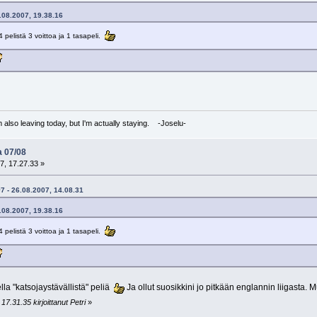
5.08.2007, 19.38.16
4 pelistä 3 voittoa ja 1 tasapeli.
I'm also leaving today, but I'm actually staying. -Joselu-
a 07/08
7, 17.27.33 »
#7 - 26.08.2007, 14.08.31
5.08.2007, 19.38.16
4 pelistä 3 voittoa ja 1 tasapeli.
la "katsojaystävällistä" peliä
Ja ollut suosikkini jo pitkään englannin liigasta.
7.31.35 kirjoittanut Petri
»