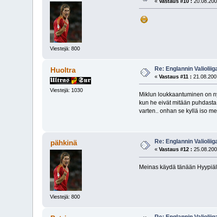
«
Vastaus #10 :
20.08.200
Viestejä: 800
Re: Englannin Valioliig
Huoltra
«
Vastaus #11 :
21.08.2007
Viestejä: 1030
Miklun loukkaantuminen on nyt
kun he eivät mitään puhdasta 
varten.. onhan se kyllä iso 
Re: Englannin Valioliig
pähkinä
«
Vastaus #12 :
25.08.200
Meinas käydä tänään Hyypiäl
Viestejä: 800