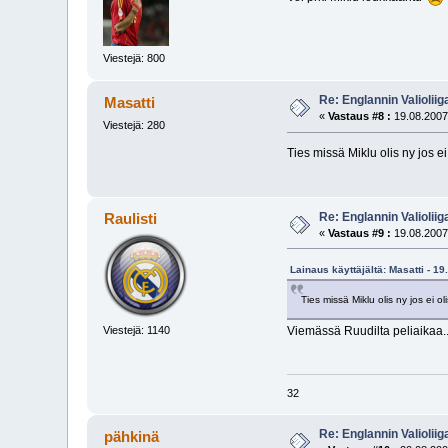
Viestejä: 800
Re: Englannin Valioliig
Masatti
«
Vastaus #8 :
19.08.2007,
Viestejä: 280
Ties missä Miklu olis ny jos e
Re: Englannin Valioliig
Raulisti
«
Vastaus #9 :
19.08.2007
Lainaus käyttäjältä: Masatti - 19
Ties missä Miklu olis ny jos ei 
Viemässä Ruudilta peliaikaa..
Viestejä: 1140
32
Re: Englannin Valioliig
pähkinä