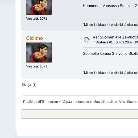
Huomenna Vaasassa Suomi u-21 v
Viestejä: 1071
"Minun joukkueeni ei ole ikinä ollut
Re: Suomen alle 21-vuot
Cicinho
«
Vastaus #1 :
08.09.2007, 19
Suomelle komea 3-2 voitto Skotla
Viestejä: 1071
"Minun joukkueeni ei ole ikinä ollut
Sivuja: [
1
]
RealMadridFIN::foorum
»
Vapaa keskustelu
»
Muu jalkapallo
»
Aihe:
Suomen