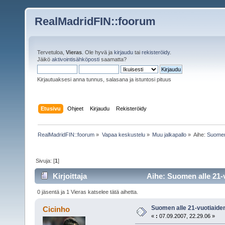
RealMadridFIN::foorum
Tervetuloa,
Vieras
. Ole hyvä ja
kirjaudu
tai
rekisteröidy
.
Jäikö
aktivointisähköposti
saamatta?
Kirjautuaksesi anna tunnus, salasana ja istuntosi pituus
Etusivu
Ohjeet
Kirjaudu
Rekisteröidy
RealMadridFIN::foorum
»
Vapaa keskustelu
»
Muu jalkapallo
»
Aihe:
Suomen
Sivuja: [
1
]
Kirjoittaja
Aihe: Suomen alle 21-
0 jäsentä ja 1 Vieras katselee tätä aihetta.
Suomen alle 21-vuotiaid
Cicinho
«
:
07.09.2007, 22.29.06 »