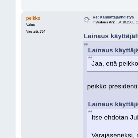
Re: Kannattajayhdistys
peikko
«
Vastaus #72 :
04.10.2005, 1
Valitut
Viestejä: 764
Lainaus käyttäjält
Lainaus käyttäjä
Jaa, että peikk
peikko president
Lainaus käyttäjä
Itse ehdotan Ju
Varajäseneksi, 