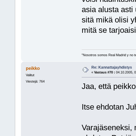
asia alusta asti
sitä mikä olisi y
mitä se tarjoaisi
"Nosotros somos Real Madrid y no t
Re: Kannattajayhdistys
peikko
«
Vastaus #70 :
04.10.2005, 0
Valitut
Viestejä: 764
Jaa, että peikko
Itse ehdotan Ju
Varajäseneksi, m