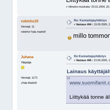
«
Viimeksi muokattu: 03.01.2004, 20.2
Re: Kannattajayhdistys
robinho10
«
Vastaus #64 :
19.09.2005, 2
Viestejä: 11
robinho! hala madrid!
millo tommon
Re:Kannattajayhdistys
Juhana
«
Vastaus #65 :
23.09.2005, 1
Ylläpitäjä
Lainaus käyttäjäl
Viestejä: 1173
www.suomifanit.
¡Hala Madrid!
Liittykää tonne ä