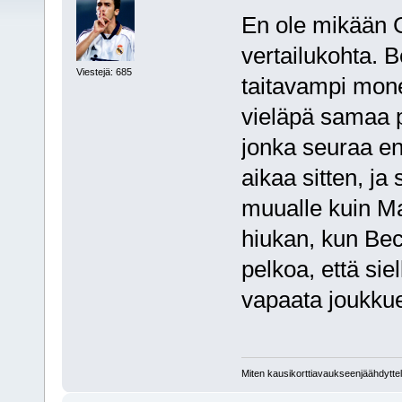
En ole mikään G
vertailukohta. 
Viestejä: 685
taitavampi mone
vieläpä samaa 
jonka seuraa en
aikaa sitten, ja 
muualle kuin Ma
hiukan, kun Beck
pelkoa, että siel
vapaata joukkue
Miten kausikorttiavaukseenjäähdyttel