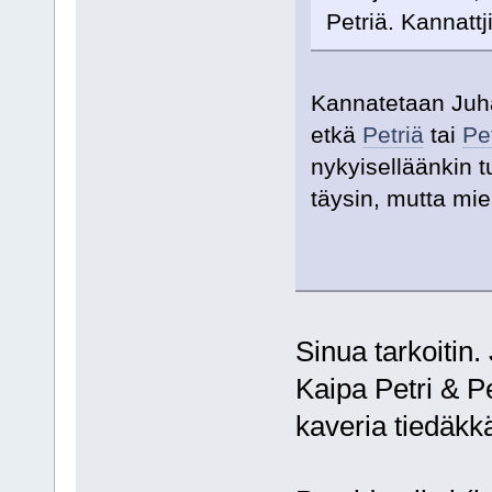
Petriä. Kannattj
Kannatetaan Juhan
etkä
Petriä
tai
Pe
nykyiselläänkin t
täysin, mutta mi
Sinua tarkoitin.
Kaipa Petri & P
kaveria tiedäkk