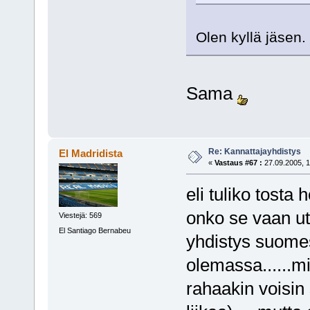
Olen kyllä jäsen.
Sama
Re: Kannattajayhdistys
El Madridista
«
Vastaus #67 :
27.09.2005, 1
eli tuliko tosta
onko se vaan u
Viestejä: 569
El Santiago Bernabeu
yhdistys suomes
olemassa......mi
rahaakin voisin 