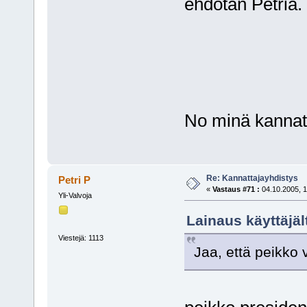
ehdotan Petriä.
No minä kannat
Re: Kannattajayhdistys
Petri P
«
Vastaus #71 :
04.10.2005, 1
Yli-Valvoja
Lainaus käyttäjäl
Viestejä: 1113
Jaa, että peikko 