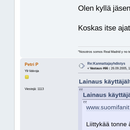
Olen kyllä jäse
Koskas itse ajat
"Nosotros somos Real Madrid y no t
Re:Kannattajayhdistys
Petri P
«
Vastaus #66 :
26.09.2005, 1
Yli-Valvoja
Lainaus käyttäjäl
Viestejä: 1113
Lainaus käyttäjä
www.suomifani
Liittykää tonne 