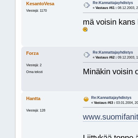
Re:Kannattajayhdistys
KesantoVesa
«
Vastaus #61 :
08.12.2003, 2
Viestejä: 1170
mä voisin kans l
Re:Kannattajayhdistys
Forza
«
Vastaus #62 :
09.12.2003, 1
Viestejä: 2
Minäkin voisin o
Oma teksti
Re:Kannattajayhdistys
Hantta
«
Vastaus #63 :
03.01.2004, 20
Viestejä: 128
www.suomifani
Liittykää tonne 