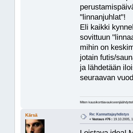
perustamispäivä
"linnanjuhlat"!
Eli kaikki kynn
sovittuun "linnaa
mihin on keskim
jotain futis/sa
ja lähdetään il
seuraavan vuod
Miten kausikorttiavaukseenjäähdyttel
Re: Kannattajayhdistys
Kärsä
«
Vastaus #76 :
19.10.2005, 1
Loistava idea! 