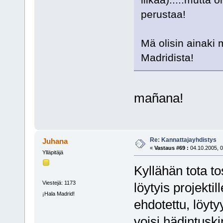
perustaa!
Mä olisin ainaki 
Madridista!
mañana!
Re: Kannattajayhdistys
Juhana
«
Vastaus #69 :
04.10.2005, 0
Ylläpitäjä
Kyllähän tota to
Viestejä: 1173
löytyis projekti
¡Hala Madrid!
ehdotettu, löyty
voisi hädintuskin