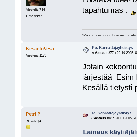
tapahtumas..
Viestejä: 794
Oma teksti
"Mä en mene siihen lankaan että alkai
Re: Kannattajayhdistys
KesantoVesa
«
Vastaus #77 :
20.10.2005, 0
Viestejä: 1170
Jotain kokoontum
järjestää. Esim 
Kesällä tietyst
Re: Kannattajayhdistys
Petri P
«
Vastaus #78 :
20.10.2005, 20
Yli-Valvoja
Lainaus käyttäjäl