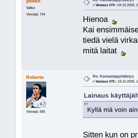
Re: Kannattajayhdistys
peikko
«
Vastaus #74 :
04.10.2005, 2
Valitut
Viestejä: 764
Hienoa
Kai ensimmäisen
tiedä vielä virka
mitä laitat
Re: Kannattajayhdistys
Roberto
«
Vastaus #75 :
19.10.2005, 1
Lainaus käyttäjäl
Kyllä mä voin ain
Viestejä: 685
Sitten kun on pr