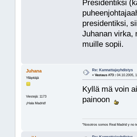
Presidentiksi (
puheenjohtajaa
presidentiksi, s
Juhanan virka, 
muille sopii.
Re: Kannattajayhdistys
Juhana
«
Vastaus #73 :
04.10.2005, 1
Ylläpitäjä
Kyllä mä voin ai
Viestejä: 1173
painoon
¡Hala Madrid!
"Nosotros somos Real Madrid y no t