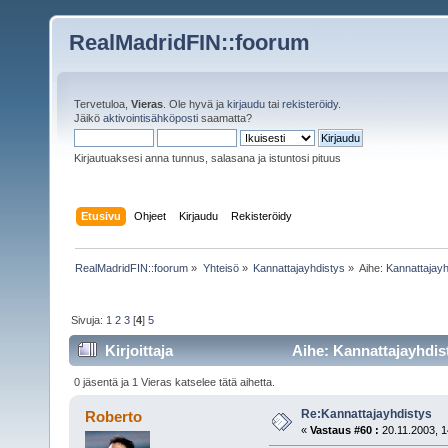
RealMadridFIN::foorum
Tervetuloa,
Vieras
. Ole hyvä ja
kirjaudu
tai
rekisteröidy
.
Jäikö
aktivointisähköposti
saamatta?
Kirjautuaksesi anna tunnus, salasana ja istuntosi pituus
Etusivu
Ohjeet
Kirjaudu
Rekisteröidy
RealMadridFIN::foorum
»
Yhteisö
»
Kannattajayhdistys
»
Aihe:
Kannattajayh
Sivuja:
1
2
3
[
4
]
5
Kirjoittaja
Aihe: Kannattajayhdist
0 jäsentä ja 1 Vieras katselee tätä aihetta.
Re:Kannattajayhdistys
Roberto
«
Vastaus #60 :
20.11.2003, 1