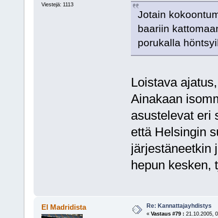
Viestejä: 1113
Jotain kokoontumi
baariin kattomaan 
porukalla hönts
Loistava ajatus,
Ainakaan isomma
asustelevat eri
että Helsingin s
järjestäneetkin
hepun kesken, tj
Re: Kannattajayhdistys
El Madridista
«
Vastaus #79 :
21.10.2005, 0