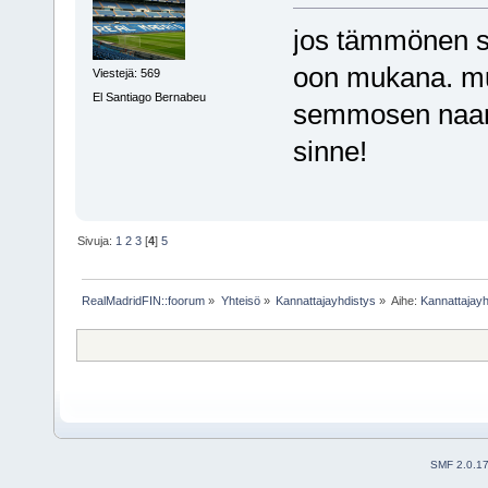
jos tämmönen s
oon mukana. mut
Viestejä: 569
El Santiago Bernabeu
semmosen naama-
sinne!
Sivuja:
1
2
3
[
4
]
5
RealMadridFIN::foorum
»
Yhteisö
»
Kannattajayhdistys
»
Aihe:
Kannattajayh
SMF 2.0.1