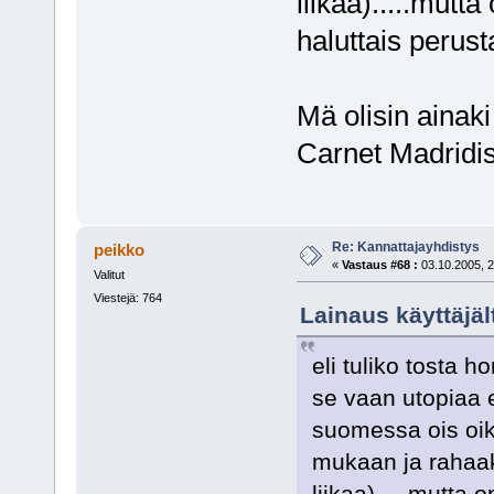
liikaa).....mut
haluttais perust
Mä olisin ainaki
Carnet Madridis
Re: Kannattajayhdistys
peikko
«
Vastaus #68 :
03.10.2005, 2
Valitut
Viestejä: 764
Lainaus käyttäjäl
eli tuliko tosta 
se vaan utopiaa 
suomessa ois oike
mukaan ja rahaaki
liikaa).....mutta