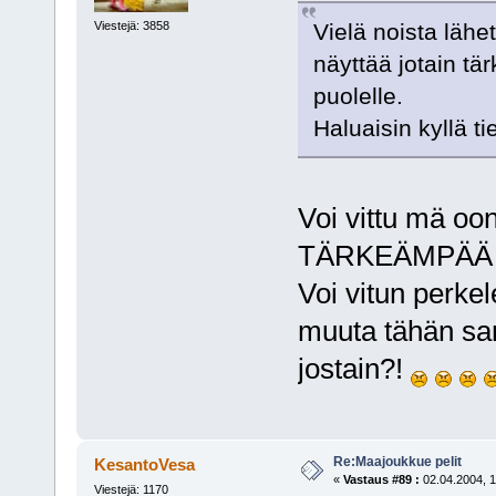
Vielä noista lähe
Viestejä: 3858
näyttää jotain tärk
puolelle.
Haluaisin kyllä 
Voi vittu mä oo
TÄRKEÄMPÄÄ K
Voi vitun perkel
muuta tähän san
jostain?!
Re:Maajoukkue pelit
KesantoVesa
«
Vastaus #89 :
02.04.2004, 1
Viestejä: 1170