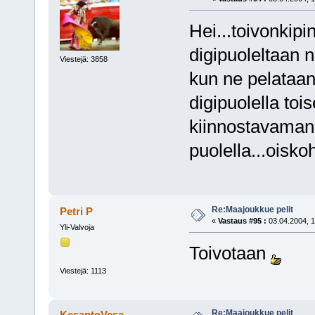
Hei...toivonkip
digipuoleltaan n
Viestejä: 3858
kun ne pelataan
digipuolella toi
kiinnostavaman" 
puolella...oisk
Re:Maajoukkue pelit
Petri P
«
Vastaus #95 :
03.04.2004, 1
Yli-Valvoja
Toivotaan
Viestejä: 1113
Re:Maajoukkue pelit
KesantoVesa