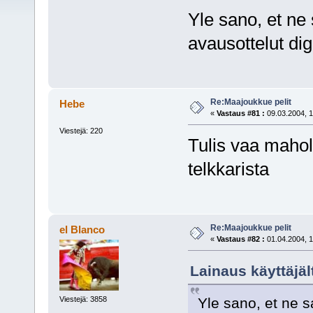
Yle sano, et ne
avausottelut dig
Re:Maajoukkue pelit
Hebe
«
Vastaus #81 :
09.03.2004, 1
Viestejä: 220
Tulis vaa mahol
telkkarista
Re:Maajoukkue pelit
el Blanco
«
Vastaus #82 :
01.04.2004, 1
Lainaus käyttäjäl
Yle sano, et ne s
Viestejä: 3858