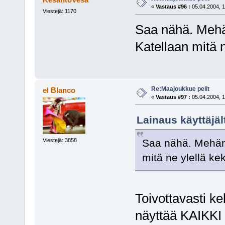
«
Vastaus #96 :
05.04.2004, 1
Viestejä: 1170
Saa nähä. Mehän
Katellaan mitä n
Re:Maajoukkue pelit
el Blanco
«
Vastaus #97 :
05.04.2004, 1
Lainaus käyttäjäl
Saa nähä. Mehän 
Viestejä: 3858
mitä ne ylellä kek
Toivottavasti ke
näyttää KAIKKI 