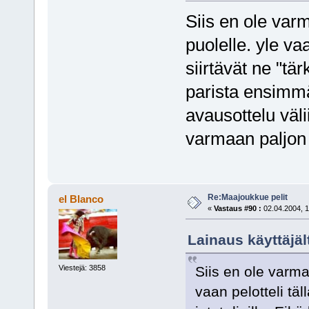
Siis en ole varm
puolelle. yle vaa
siirtävät ne "tär
parista ensimmäi
avausottelu väli
varmaan paljon 
Re:Maajoukkue pelit
el Blanco
«
Vastaus #90 :
02.04.2004, 1
Lainaus käyttäjäl
Siis en ole varma,
Viestejä: 3858
vaan pelotteli täll