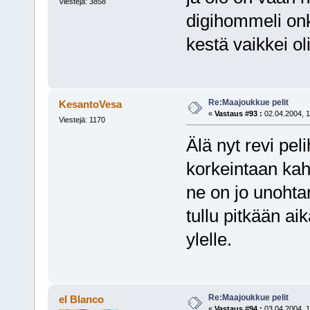
Viestejä: 3858
digihommeli onki
kestä vaikkei ol
Re:Maajoukkue pelit
KesantoVesa
«
Vastaus #93 :
02.04.2004, 1
Viestejä: 1170
Älä nyt revi pel
korkeintaan kahd
ne on jo unohta
tullu pitkään ai
ylelle.
Re:Maajoukkue pelit
el Blanco
«
Vastaus #94 :
03.04.2004, 1