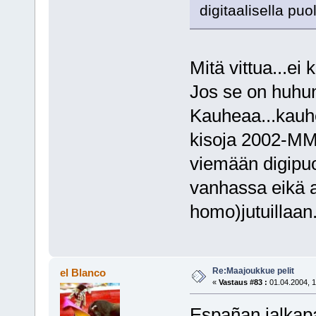
digitaalisella puo
Mitä vittua...ei
Jos se on huhun
Kauheaa...kauhe
kisoja 2002-MM-
viemään digipuo
vanhassa eikä a
homo)jutuillaan.
Re:Maajoukkue pelit
el Blanco
«
Vastaus #83 :
01.04.2004, 1
Españan jalkapa