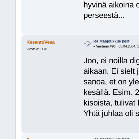
hyvinä aikoina 
perseestä...
Re:Maajoukkue pelit
KesantoVesa
«
Vastaus #98 :
05.04.2004, 1
Viestejä: 1170
Joo, ei noilla d
aikaan. Ei sielt
sanoa, et on yle
kesällä. Esim.
kisoista, tuliva
Yhtä juhlaa oli s