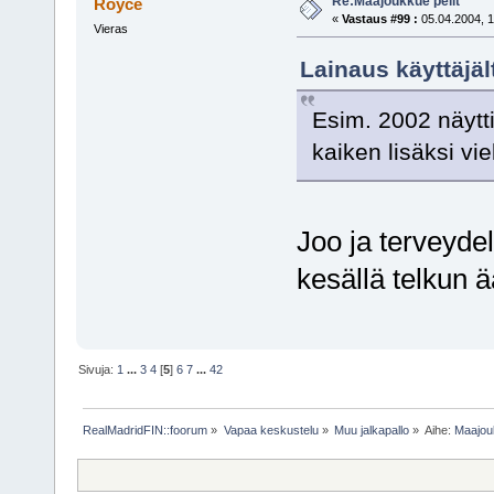
Re:Maajoukkue pelit
Royce
«
Vastaus #99 :
05.04.2004, 1
Vieras
Lainaus käyttäjäl
Esim. 2002 näytt
kaiken lisäksi vi
Joo ja terveyde
kesällä telkun
Sivuja:
1
...
3
4
[
5
]
6
7
...
42
RealMadridFIN::foorum
»
Vapaa keskustelu
»
Muu jalkapallo
»
Aihe:
Maajouk