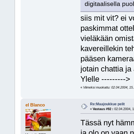
digitaalisella puo
siis mit vit? ei v
paskimmat ottelu
vieläkään omista
kavereillekin t
pääsen kameraan
jotain chattia j
Ylelle ---------
«
Viimeksi muokattu: 02.04.2004, 15.26
Re:Maajoukkue pelit
el Blanco
«
Vastaus #92 :
02.04.2004, 1
Tässä nyt hämm
ja olo on vaan n