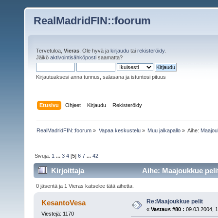
RealMadridFIN::foorum
Tervetuloa,
Vieras
. Ole hyvä ja
kirjaudu
tai
rekisteröidy
.
Jäikö
aktivointisähköposti
saamatta?
Kirjautuaksesi anna tunnus, salasana ja istuntosi pituus
Etusivu
Ohjeet
Kirjaudu
Rekisteröidy
RealMadridFIN::foorum
»
Vapaa keskustelu
»
Muu jalkapallo
»
Aihe:
Maajouk
Sivuja:
1
...
3
4
[
5
]
6
7
...
42
Kirjoittaja
Aihe: Maajoukkue pelit
0 jäsentä ja 1 Vieras katselee tätä aihetta.
Re:Maajoukkue pelit
KesantoVesa
«
Vastaus #80 :
09.03.2004, 1
Viestejä: 1170