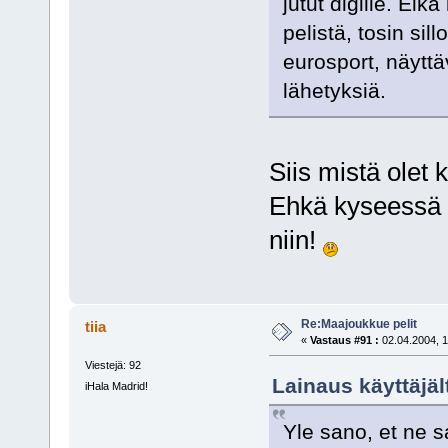
jutut digille. Ei
pelistä, tosin sil
eurosport, näyttä
lähetyksiä.
Siis mistä olet k
Ehkä kyseessä ol
niin!
Re:Maajoukkue pelit
tiia
«
Vastaus #91 :
02.04.2004, 1
Viestejä: 92
Lainaus käyttäjäl
iHala Madrid!
Yle sano, et ne s