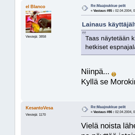
Re:Maajoukkue pelit
el Blanco
«
Vastaus #85 :
02.04.2004, 0
Lainaus käyttäjält
Taas näytetään k
Viestejä: 3858
hetkiset espnajala
Niinpä...
Kyllä se Moroki
Re:Maajoukkue pelit
KesantoVesa
«
Vastaus #86 :
02.04.2004, 0
Viestejä: 1170
Vielä noista läh