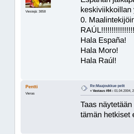
keskiviikkoilla
Viestejä: 3858
0. Maalintekij
RAÚL!!!!!!!!!!!!!!!!
Hala España!
Hala Moro!
Hala Raúl!
Re:Maajoukkue pelit
Pentti
«
Vastaus #84 :
01.04.2004, 2
Vieras
Taas näytetään 
tämän hetkiset e