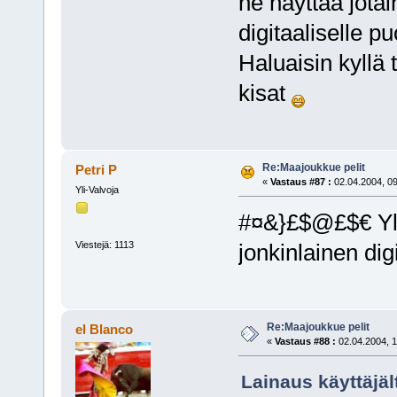
ne näyttää jotain
digitaaliselle pu
Haluaisin kyllä
kisat
Re:Maajoukkue pelit
Petri P
«
Vastaus #87 :
02.04.2004, 09
Yli-Valvoja
#¤&}£$@£$€ Y
Viestejä: 1113
jonkinlainen di
Re:Maajoukkue pelit
el Blanco
«
Vastaus #88 :
02.04.2004, 1
Lainaus käyttäjäl