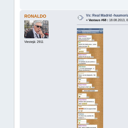
Vs: Real Madrid -huumori
RONALDO
«
Vastaus #68 :
18.08.2013, 0
Viestejä: 2911