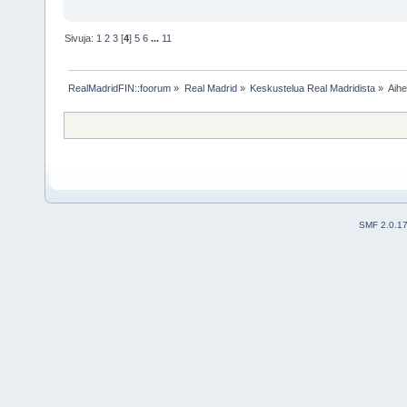
Sivuja:
1
2
3
[
4
]
5
6
...
11
RealMadridFIN::foorum
»
Real Madrid
»
Keskustelua Real Madridista
»
Aih
SMF 2.0.1