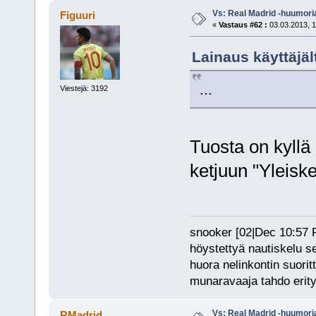
Vs: Real Madrid -huumori
Figuuri
«
Vastaus #62 :
03.03.2013, 1
Lainaus käyttäjäl
...
Viestejä: 3192
Tuosta on kyll
ketjuun "Yleisk
snooker [02|Dec 10:57 PM
höystettyä nautiskelu s
huora nelinkontin suorit
munaravaaja tahdo erity
Vs: Real Madrid -huumori
RMadrid