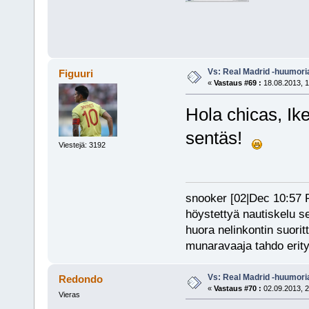
Vs: Real Madrid -huumori
Figuuri
«
Vastaus #69 :
18.08.2013, 1
Hola chicas, Ike
sentäs!
Viestejä: 3192
snooker [02|Dec 10:57 PM
höystettyä nautiskelu s
huora nelinkontin suorit
munaravaaja tahdo erity
Vs: Real Madrid -huumori
Redondo
«
Vastaus #70 :
02.09.2013, 2
Vieras