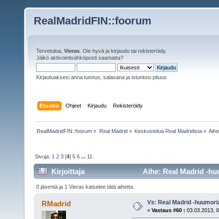
RealMadridFIN::foorum
Tervetuloa,
Vieras
. Ole hyvä ja
kirjaudu
tai
rekisteröidy
.
Jäikö
aktivointisähköposti
saamatta?
Kirjautuaksesi anna tunnus, salasana ja istuntosi pituus
Etusivu
Ohjeet
Kirjaudu
Rekisteröidy
RealMadridFIN::foorum
»
Real Madrid
»
Keskustelua Real Madridista
»
Aih
Sivuja:
1
2
3
[
4
]
5
6
...
11
Kirjoittaja
Aihe: Real Madrid -hu
0 jäsentä ja 1 Vieras katselee tätä aihetta.
Vs: Real Madrid -huumori
RMadrid
«
Vastaus #60 :
03.03.2013, 0