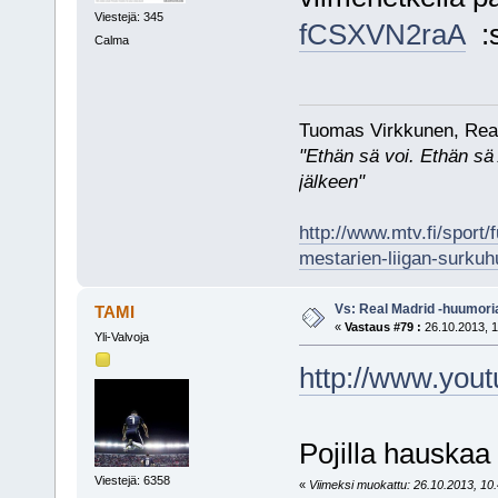
Viestejä: 345
fCSXVN2raA
:s
Calma
Tuomas Virkkunen, Real
"Ethän sä voi. Ethän sä 
jälkeen"
http://www.mtv.fi/sport/
mestarien-liigan-surkuh
Vs: Real Madrid -huumori
TAMI
«
Vastaus #79 :
26.10.2013, 1
Yli-Valvoja
http://www.yo
Pojilla hauskaa e
Viestejä: 6358
«
Viimeksi muokattu: 26.10.2013, 10.4