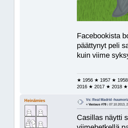
Facebookista bo
päättynyt peli s
kuin viime syksy
★ 1956 ★ 1957 ★ 1958
2016 ★ 2017 ★ 2018 ★
Vs: Real Madrid -huumori
Heinämies
«
Vastaus #78 :
07.10.2013, 2
Casillas näytti 
viimehetkellä pa