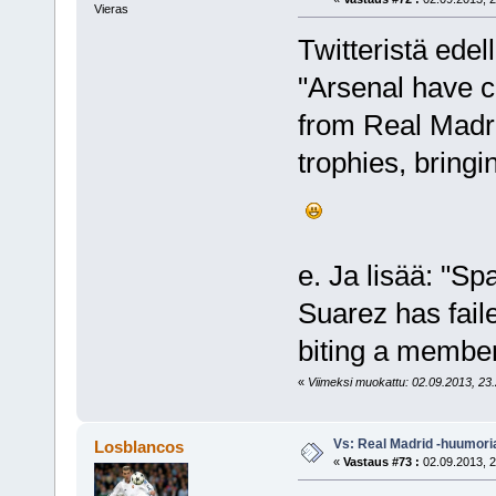
Vieras
Twitteristä edel
"Arsenal have c
from Real Madri
trophies, bringi
e. Ja lisää: "Sp
Suarez has fail
biting a member 
«
Viimeksi muokattu: 02.09.2013, 23.
Vs: Real Madrid -huumori
Losblancos
«
Vastaus #73 :
02.09.2013, 2