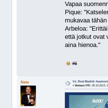
Vapaa suomenn
Pique: "Katsele
mukavaa tähän a
Arbeloa: "Erittä
että jotkut ovat
aina hienoa."
Vs: Real Madrid -huumori
Siete
«
Vastaus #75 :
05.10.2013, 1