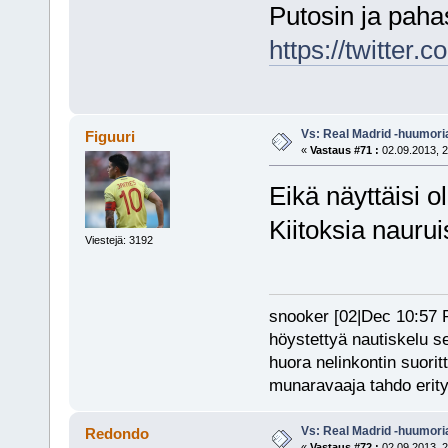
Putosin ja paha
https://twitte
Vs: Real Madrid -huumori
Figuuri
«
Vastaus #71 :
02.09.2013, 2
Eikä näyttäisi o
Kiitoksia nauru
Viestejä: 3192
snooker [02|Dec 10:57 PM
höystettyä nautiskelu s
huora nelinkontin suorit
munaravaaja tahdo erity
Vs: Real Madrid -huumori
Redondo
«
Vastaus #72 :
02.09.2013, 2