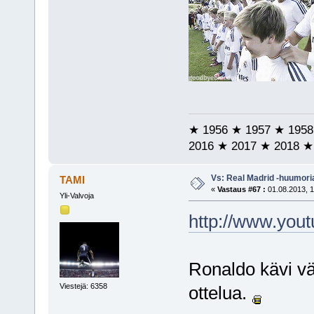
★ 1956 ★ 1957 ★ 1958
2016 ★ 2017 ★ 2018 ★
Vs: Real Madrid -huumori
TAMI
«
Vastaus #67 :
01.08.2013, 1
Yli-Valvoja
http://www.yo
Ronaldo kävi v
Viestejä: 6358
ottelua.