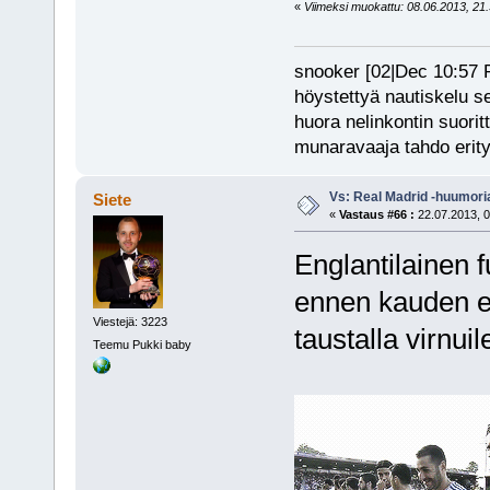
«
Viimeksi muokattu: 08.06.2013, 21.3
snooker [02|Dec 10:57 PM
höystettyä nautiskelu s
huora nelinkontin suorit
munaravaaja tahdo erity
Vs: Real Madrid -huumori
Siete
«
Vastaus #66 :
22.07.2013, 0
Englantilainen f
ennen kauden e
Viestejä: 3223
taustalla virnu
Teemu Pukki baby