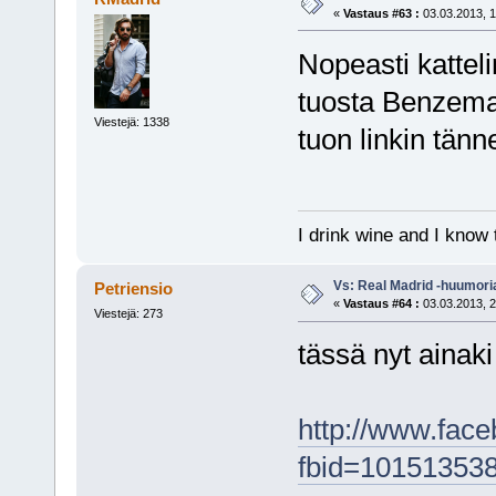
«
Vastaus #63 :
03.03.2013, 1
Nopeasti katteli
tuosta Benzeman 
Viestejä: 1338
tuon linkin tän
I drink wine and I know 
Vs: Real Madrid -huumori
Petriensio
«
Vastaus #64 :
03.03.2013, 2
Viestejä: 273
tässä nyt ainak
http://www.fac
fbid=10151353