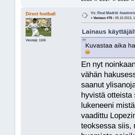
Vs: Real Madrid -huumori
Direct football
«
Vastaus #76 :
05.10.2013, 1
Lainaus käyttäjält
Viestejä: 1166
Kuvastaa aika ha
En nyt noinkaan
vähän hakusess
saanut ylisano
hyvistä otteista
lukeneeni mistää
vaadittu Lopezin
teoksessa siis,