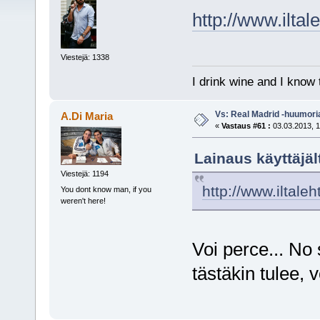
http://www.ilta
Viestejä: 1338
I drink wine and I know 
Vs: Real Madrid -huumori
A.Di Maria
«
Vastaus #61 :
03.03.2013, 1
Lainaus käyttäjäl
Viestejä: 1194
http://www.iltale
You dont know man, if you
weren't here!
Voi perce... No
tästäkin tulee, v