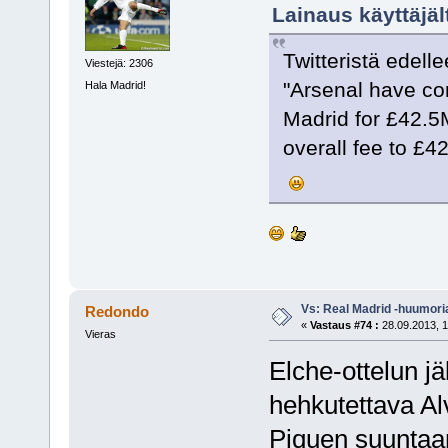
Lainaus käyttäjäl
Twitteristä edell
Viestejä: 2306
"Arsenal have co
Hala Madrid!
Madrid for £42.5M
overall fee to £4
Vs: Real Madrid -huumori
Redondo
«
Vastaus #74 :
28.09.2013, 1
Vieras
Elche-ottelun jä
hehkutettava Al
Piquen suuntaan