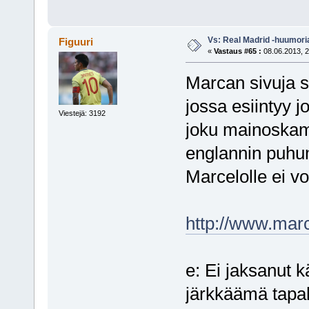
Vs: Real Madrid -huumori
Figuuri
«
Vastaus #65 :
08.06.2013, 2
Marcan sivuja s
jossa esiintyy j
Viestejä: 3192
joku mainoskam
englannin puhum
Marcelolle ei v
http://www.mar
e: Ei jaksanut 
järkkäämä tapa