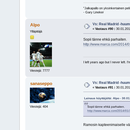
”Jalkapallo on yksinkertainen pel
- Gary Lineker
Vs: Real Madrid -huum
Alpo
«
Vastaus #90 :
30.01.201
Ylläpitäjä
Sopii tänne ehkä parhaiten.
http://www.marca.com/2014/0
I left years ago but I never left. 
Viestejä: 7777
Vs: Real Madrid -huum
sanaseppo
«
Vastaus #91 :
30.01.201
Lainaus käyttäjältä: Alpo - 30.0
Viestejä: 404
Sopii tänne ehkä parhaiten.
http://www.marca.com/2014/01/
Ramosin kapteenimaiselle väl