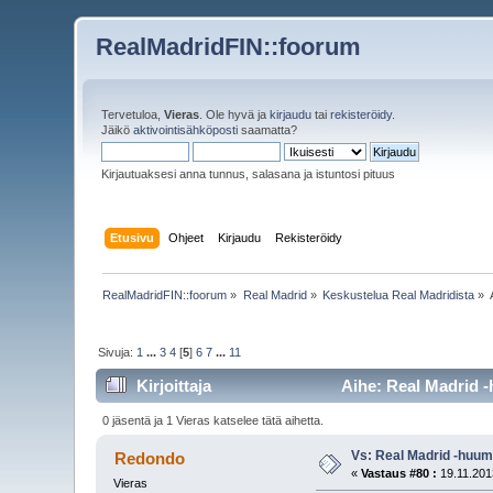
RealMadridFIN::foorum
Tervetuloa,
Vieras
. Ole hyvä ja
kirjaudu
tai
rekisteröidy
.
Jäikö
aktivointisähköposti
saamatta?
Kirjautuaksesi anna tunnus, salasana ja istuntosi pituus
Etusivu
Ohjeet
Kirjaudu
Rekisteröidy
RealMadridFIN::foorum
»
Real Madrid
»
Keskustelua Real Madridista
»
Sivuja:
1
...
3
4
[
5
]
6
7
...
11
Kirjoittaja
Aihe: Real Madrid -
0 jäsentä ja 1 Vieras katselee tätä aihetta.
Vs: Real Madrid -huum
Redondo
«
Vastaus #80 :
19.11.201
Vieras