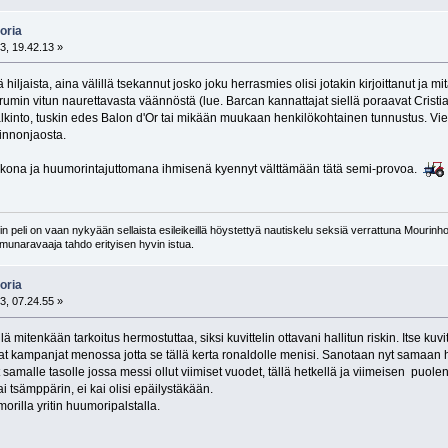
oria
3, 19.42.13 »
 hiljaista, aina välillä tsekannut josko joku herrasmies olisi jotakin kirjoittanut ja
rumin vitun naurettavasta väännöstä (lue. Barcan kannattajat siellä poraavat Cristia
lkinto, tuskin edes Balon d'Or tai mikään muukaan henkilökohtainen tunnustus. Vi
innonjaosta.
eikkona ja huumorintajuttomana ihmisenä kyennyt välttämään tätä semi-provoa.
 peli on vaan nykyään sellaista esileikeillä höystettyä nautiskelu seksiä verrattuna Mourinho
n munaravaaja tahdo erityisen hyvin istua.
oria
3, 07.24.55 »
yllä mitenkään tarkoitus hermostuttaa, siksi kuvittelin ottavani hallitun riskin. Itse ku
vat kampanjat menossa jotta se tällä kerta ronaldolle menisi. Sanotaan nyt samaan
amalle tasolle jossa messi ollut viimiset vuodet, tällä hetkellä ja viimeisen puole
tai tsämppärin, ei kai olisi epäilystäkään.
orilla yritin huumoripalstalla.