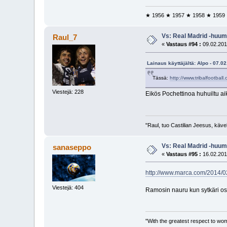
★ 1956 ★ 1957 ★ 1958 ★ 1959
Vs: Real Madrid -huum
Raul_7
«
Vastaus #94 :
09.02.201
Lainaus käyttäjältä: Alpo - 07.0
Tässä:
http://www.tribalfootba
Viestejä: 228
Eikös Pochettinoa huhuiltu a
"Raul, tuo Castilian Jeesus, käve
Vs: Real Madrid -huum
sanaseppo
«
Vastaus #95 :
16.02.201
http://www.marca.com/2014/0
Viestejä: 404
Ramosin nauru kun sytkäri os
"With the greatest respect to women