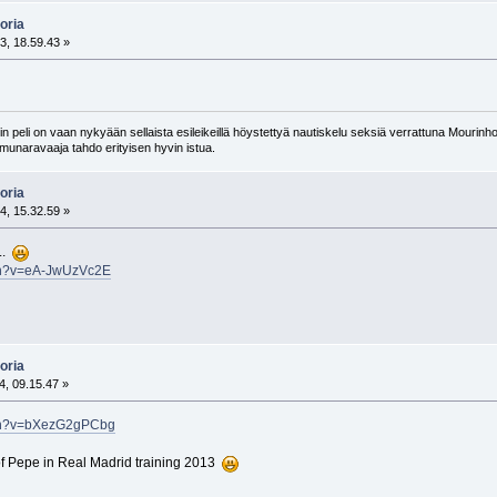
oria
3, 18.59.43 »
 peli on vaan nykyään sellaista esileikeillä höystettyä nautiskelu seksiä verrattuna Mourinho
n munaravaaja tahdo erityisen hyvin istua.
oria
4, 15.32.59 »
..
tch?v=eA-JwUzVc2E
oria
4, 09.15.47 »
tch?v=bXezG2gPCbg
f Pepe in Real Madrid training 2013