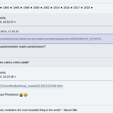
 ★ 1960 ★ 1966 ★ 1998 ★ 2000 ★ 2002 ★ 2014 ★ 2016 ★ 2017 ★ 2018 ★
oria
4, 16.53.37 »
2.2014, 17.45.33
ll.com/articles/real-madrid-see-pochettino-ancelotti-replacement-4006148#.UvT_DYVwTIU
ikaisemminkin realin peräsimeen?
lee vaikka vetten päällä"
oria
4, 19.23.36 »
2/11/en/football/real_madrid/1392153339.html
uu! Priceless!
, football is the most beautiful thing in the world."- Slaven Bilic