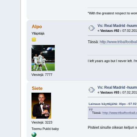
"With the greatest respect to women
Vs: Real Madrid -huum
Alpo
«
Vastaus #92 :
07.02.201
Ylläpitäjä
Tässä:
http://www.tribalfoot
I left years ago but I never left. 
Viestejä: 7777
Vs: Real Madrid -huum
Siete
«
Vastaus #93 :
07.02.201
Lainaus käyttäjältä: Alpo - 07.0
Tässä:
http://www.tribalfootba
Viestejä: 3223
Pisteet sinulle oikean ketjun 
Teemu Pukki baby