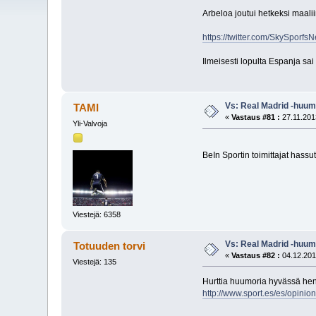
Arbeloa joutui hetkeksi maali
https://twitter.com/SkySpor
Ilmeisesti lopulta Espanja sai 
Vs: Real Madrid -huum
TAMI
«
Vastaus #81 :
27.11.201
Yli-Valvoja
BeIn Sportin toimittajat hass
Viestejä: 6358
Vs: Real Madrid -huum
Totuuden torvi
«
Vastaus #82 :
04.12.201
Viestejä: 135
Hurttia huumoria hyvässä hen
http://www.sport.es/es/opinio