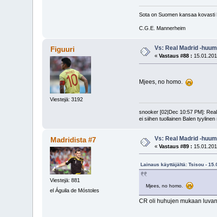
Sota on Suomen kansaa kovasti k
C.G.E. Mannerheim
Vs: Real Madrid -huum
Figuuri
«
Vastaus #88 :
15.01.201
Mjees, no homo.
Viestejä: 3192
snooker [02|Dec 10:57 PM]: Realin
ei siihen tuollainen Balen tyyline
Vs: Real Madrid -huum
Madridista #7
«
Vastaus #89 :
15.01.201
Lainaus käyttäjältä: Tsisou - 15
Viestejä: 881
Mjees, no homo.
el Águila de Móstoles
CR oli huhujen mukaan luvannut