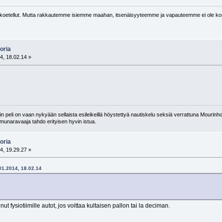
oetellut. Mutta rakkautemme isiemme maahan, itsenäisyyteemme ja vapauteemme ei ole kos
oria
4, 18.02.14 »
 peli on vaan nykyään sellaista esileikeillä höystettyä nautiskelu seksiä verrattuna Mourinho
n munaravaaja tahdo erityisen hyvin istua.
oria
4, 19.29.27 »
.01.2014, 18.02.14
 fysiotiimille autot, jos voittaa kultaisen pallon tai la deciman.