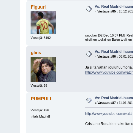
Vs: Real Madrid -huum
Figuuri
«
Vastaus #85 :
15.12.201
snooker [02|Dec 10:57 PM]: Realin
Viestejä: 3192
ei siihen tuollainen Balen tyyline
Vs: Real Madrid -huum
glins
«
Vastaus #86 :
03.01.201
Ja siitä vähän jouluhuumoria.
http://www.youtube.com/wa
Viestejä: 68
Vs: Real Madrid -huum
PUMPULI
«
Vastaus #87 :
11.01.201
Viestejä: 426
http://www.youtube.com/wa
¡Hala Madrid!
Cristiano Ronaldo make fun o