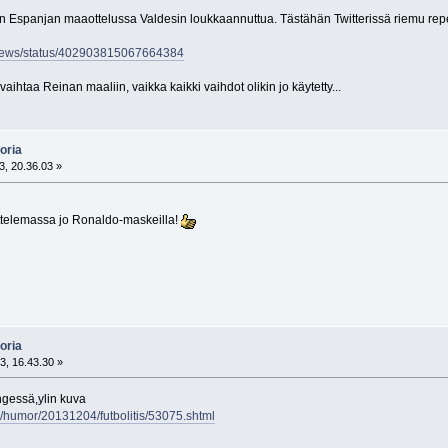
in Espanjan maaottelussa Valdesin loukkaannuttua. Tästähän Twitterissä riemu rep
fsNews/status/402903815067664384
vaihtaa Reinan maaliin, vaikka kaikki vaihdot olikin jo käytetty...
oria
3, 20.36.03 »
uttelemassa jo Ronaldo-maskeilla!
oria
3, 16.43.30 »
gessä,ylin kuva
n/humor/20131204/futbolitis/53075.shtml