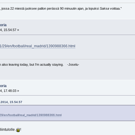
i, jossa 22 miestä juoksee pallon perässä 90 minuutin ajan, ja lopuksi
Saksa
voittaa.”
oria
4, 15.54.57 »
1/29/en/football/real_madrid/1390988366.html
I'm also leaving today, but I'm actually staying. -Joselu-
oria
4, 17.48.03 »
1.2014, 15.54.57
29/en/football/real_madrid/1390988366.html
iintulolle
!