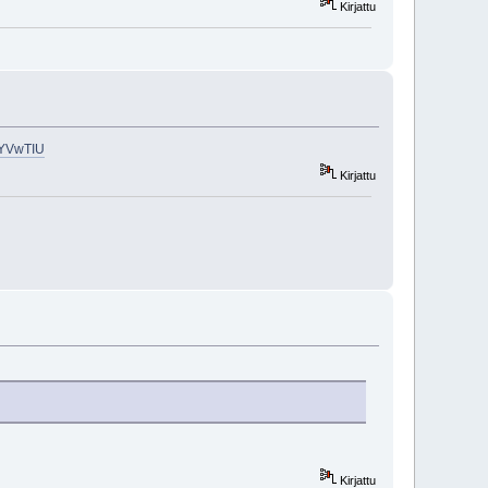
Kirjattu
_DYVwTIU
Kirjattu
Kirjattu