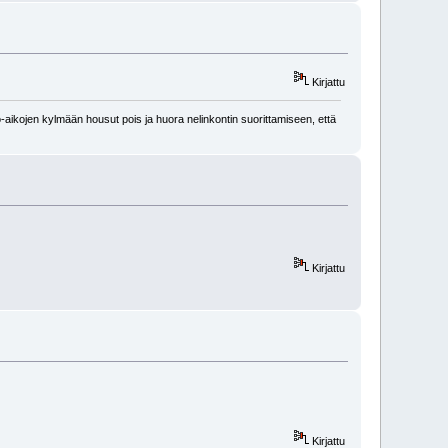
Kirjattu
-aikojen kylmään housut pois ja huora nelinkontin suorittamiseen, että
Kirjattu
Kirjattu