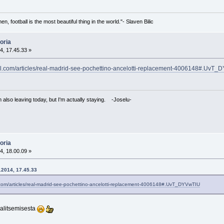
, football is the most beautiful thing in the world."- Slaven Bilic
oria
4, 17.45.33 »
ball.com/articles/real-madrid-see-pochettino-ancelotti-replacement-4006148#.UvT
I'm also leaving today, but I'm actually staying. -Joselu-
oria
4, 18.00.09 »
2.2014, 17.45.33
ll.com/articles/real-madrid-see-pochettino-ancelotti-replacement-4006148#.UvT_DYVwTIU
valitsemisesta