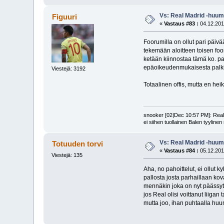
Vs: Real Madrid -huum
Figuuri
«
Vastaus #83 :
04.12.201
Foorumilla on ollut pari päivää
tekemään aloitteen toisen foo
ketään kiinnostaa tämä ko. pa
epäoikeudenmukaisesta palk
Viestejä: 3192
Totaalinen offis, mutta en h
snooker [02|Dec 10:57 PM]: Realin
ei siihen tuollainen Balen tyyline
Vs: Real Madrid -huum
Totuuden torvi
«
Vastaus #84 :
05.12.201
Viestejä: 135
Aha, no pahoittelut, ei ollut k
pallosta josta parhaillaan ko
mennäkin joka on nyt päässyt s
jos Real olisi voittanut liigan 
mutta joo, ihan puhtaalla huum