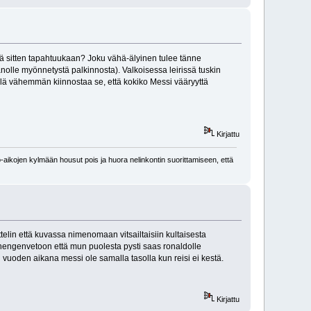
 mitä sitten tapahtuukaan? Joku vähä-älyinen tulee tänne
nolle myönnetystä palkinnosta). Valkoisessa leirissä tuskin
elä vähemmän kiinnostaa se, että kokiko Messi vääryyttä
Kirjattu
-aikojen kylmään housut pois ja huora nelinkontin suorittamiseen, että
vittelin että kuvassa nimenomaan vitsailtaisiin kultaisesta
 hengenvetoon että mun puolesta pysti saas ronaldolle
n vuoden aikana messi ole samalla tasolla kun reisi ei kestä.
Kirjattu