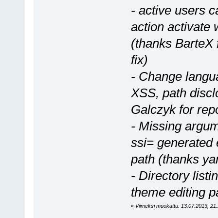
- active users 
action activate 
(thanks BarteX 
fix)
- Change langua
XSS, path discl
Galczyk for repo
- Missing argum
ssi= generated 
path (thanks yan
- Directory listi
theme editing p
«
Viimeksi muokattu: 13.07.2013, 21.2