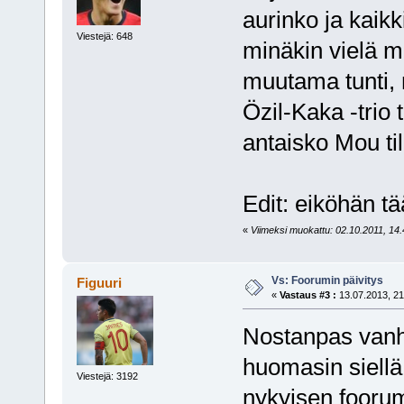
aurinko ja kaik
Viestejä: 648
minäkin vielä m
muutama tunti, 
Özil-Kaka -trio 
antaisko Mou til
Edit: eiköhän tä
«
Viimeksi muokattu: 02.10.2011, 14.
Vs: Foorumin päivitys
Figuuri
«
Vastaus #3 :
13.07.2013, 21
Nostanpas vanh
huomasin siellä
Viestejä: 3192
nykyisen foorumi