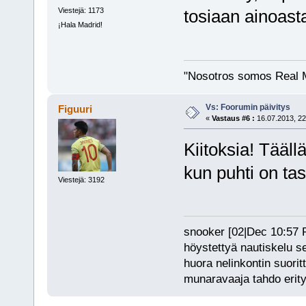
Viestejä: 1173
tosiaan ainoasta
¡Hala Madrid!
"Nosotros somos Real M
Vs: Foorumin päivitys
Figuuri
«
Vastaus #6 :
16.07.2013, 22
Kiitoksia! Tääll
kun puhti on ta
Viestejä: 3192
snooker [02|Dec 10:57 PM
höystettyä nautiskelu s
huora nelinkontin suorit
munaravaaja tahdo erity