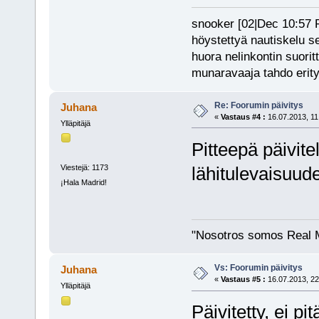
snooker [02|Dec 10:57 PM
höystettyä nautiskelu s
huora nelinkontin suorit
munaravaaja tahdo erity
Re: Foorumin päivitys
Juhana
«
Vastaus #4 :
16.07.2013, 11
Ylläpitäjä
Pitteepä päivitel
Viestejä: 1173
lähitulevaisuud
¡Hala Madrid!
"Nosotros somos Real M
Vs: Foorumin päivitys
Juhana
«
Vastaus #5 :
16.07.2013, 22
Ylläpitäjä
Päivitetty, ei p