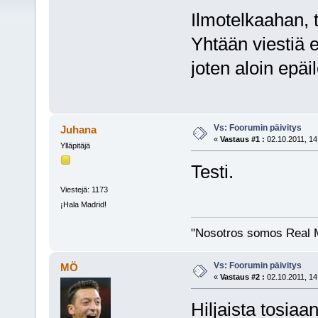
Ilmotelkaahan, t
Yhtään viestiä ei
joten aloin epä
Vs: Foorumin päivitys
Juhana
«
Vastaus #1 :
02.10.2011, 14
Ylläpitäjä
Testi.
Viestejä: 1173
¡Hala Madrid!
"Nosotros somos Real M
Vs: Foorumin päivitys
MÖ
«
Vastaus #2 :
02.10.2011, 14
Hiljaista tosia