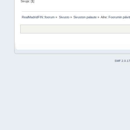
Sivuja: [
1
]
RealMadridFIN::foorum
»
Sivusto
»
Sivuston palaute
»
Aihe:
Foorumin päivi
SMF 2.0.1