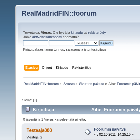
RealMadridFIN::foorum
Tervetuloa,
Vieras
. Ole hyvä ja
kirjaudu
tai
rekisteröidy
.
Jäikö
aktivointisähköposti
saamatta?
Kirjautuaksesi anna tunnus, salasana ja istuntosi pituus
Etusivu
Ohjeet
Kirjaudu
Rekisteröidy
RealMadridFIN::foorum
»
Sivusto
»
Sivuston palaute
»
Aihe:
Foorumin päivi
Sivuja: [
1
]
Kirjoittaja
Aihe: Foorumin päivity
0 jäsentä ja 1 Vieras katselee tätä aihetta.
Foorumin päivitys
Testaaja888
«
:
02.10.2011, 14.25.15 »
Viestejä: 2