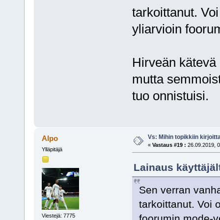
tarkoittanut. Vo
yliarvioin foo
Hirveän kätevä o
mutta semmoista
tuo onnistuisi.
Vs: Mihin topikkiin kirjoitt
Alpo
«
Vastaus #19 :
26.09.2019, 0
Ylläpitäjä
Lainaus käyttäjäl
Sen verran vanha 
tarkoittanut. Voi
Viestejä: 7775
foorumin mode-