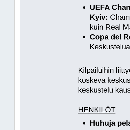
UEFA Champ
Kyiv:
Champi
kuin Real Ma
Copa del Re
Keskustelua
Kilpailuihin liit
koskeva keskust
keskustelu kaus
HENKILÖT
Huhuja pelaa