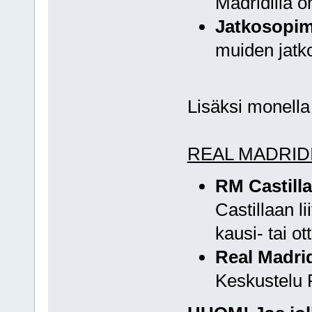
Madridilla o
Jatkosopim
muiden jatk
Lisäksi monella
REAL MADRID
RM Castilla
Castillaan lii
kausi- tai ot
Real Madrid
Keskustelu R