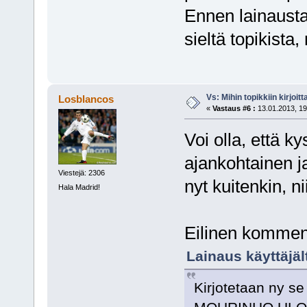
Ennen lainausta 
sieltä topikista,
Vs: Mihin topikkiin kirjoitt
Losblancos
«
Vastaus #6 :
13.01.2013, 19
Voi olla, että k
ajankohtainen ja
Viestejä: 2306
nyt kuitenkin, n
Hala Madrid!
Eilinen komment
Lainaus käyttäjäl
Kirjotetaan ny se 