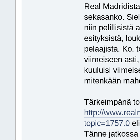
Real Madridista"
sekasanko. Siel
niin pelillisist
esityksistä, lou
pelaajista. Ko. t
viimeiseen asti,
kuuluisi viimeis
mitenkään mahd
Tärkeimpänä top
http://www.real
topic=1757.0
el
Tänne jatkossa k