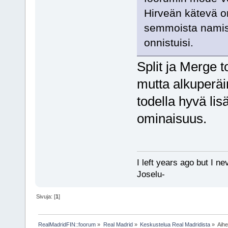
Hirveän kätevä om
semmoista namiska
onnistuisi.
Split ja Merge t
mutta alkuperäin
todella hyvä lisä
ominaisuus.
I left years ago but I ne
Joselu-
Sivuja: [
1
]
RealMadridFIN::foorum
»
Real Madrid
»
Keskustelua Real Madridista
»
Aih