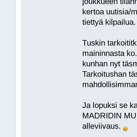
joukkueen tila
kertoa uutisia/
tiettyä kilpailua.
Tuskin tarkoitit
maininnasta ko.
kunhan nyt täs
Tarkoitushan tä
mahdollisimman 
Ja lopuksi se k
MADRIDIN MUUT
alleviivaus.