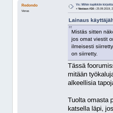
Vs: Mihin topikkiin kirjoitt
Redondo
«
Vastaus #16 :
25.09.2019, 2
Vieras
Lainaus käyttäjäl
Mistäs sitten näk
jos omat viestit 
ilmeisesti siirret
on siirretty.
Tässä foorumiss
mitään työkaluja 
alkeellisia tapoj
Tuolta omasta pr
katsella läpi, jo