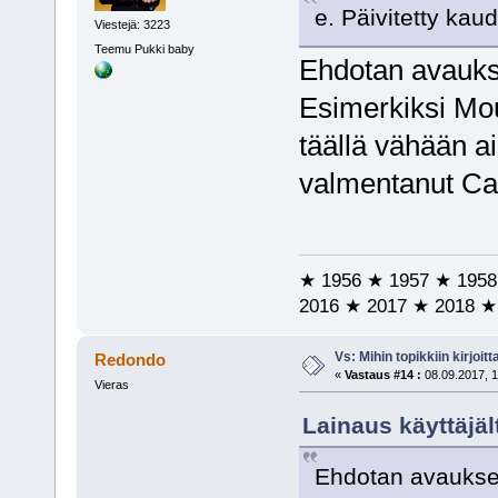
e. Päivitetty kau
Viestejä: 3223
Teemu Pukki baby
Ehdotan avaukse
Esimerkiksi Mou
täällä vähään a
valmentanut Cas
★ 1956 ★ 1957 ★ 1958
2016 ★ 2017 ★ 2018 ★
Vs: Mihin topikkiin kirjoitt
Redondo
«
Vastaus #14 :
08.09.2017, 1
Vieras
Lainaus käyttäjält
Ehdotan avauksen 