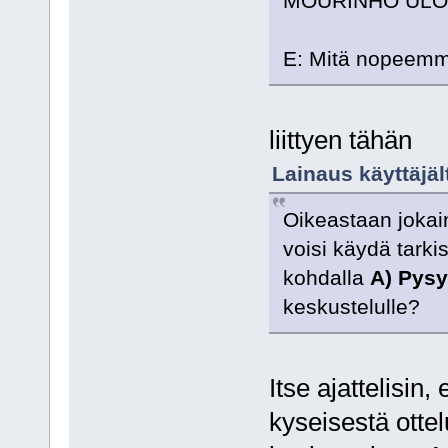
MOURINHO ULOS!
E: Mitä nopeemm
liittyen tähän
Lainaus käyttäjäl
Oikeastaan jokaine
voisi käydä tarki
kohdalla
A) Pysy
keskustelulle?
Itse ajattelisin
kyseisestä ottel