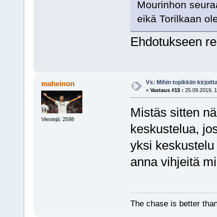
Mourinhon seuraaj
eikä Torilkaan ol
Ehdotukseen r
Vs: Mihin topikkiin kirjoitt
maheinon
«
Vastaus #15 :
25.09.2019, 1
Mistäs sitten nä
Viestejä: 2598
keskustelua, jos
yksi keskustelu 
anna vihjeitä mih
The chase is better than