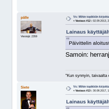
Vs: Mihin topikkiin kirjoitt
pälle
«
Vastaus #12 :
02.09.2013, 2
Lainaus käyttäjäl
Viestejä: 2359
Päivittelin aloitust
Samoin: herranj
"Kun synnyin, taivaalta 
Vs: Mihin topikkiin kirjoitt
Siete
«
Vastaus #13 :
30.08.2017, 1
Lainaus käyttäjäl