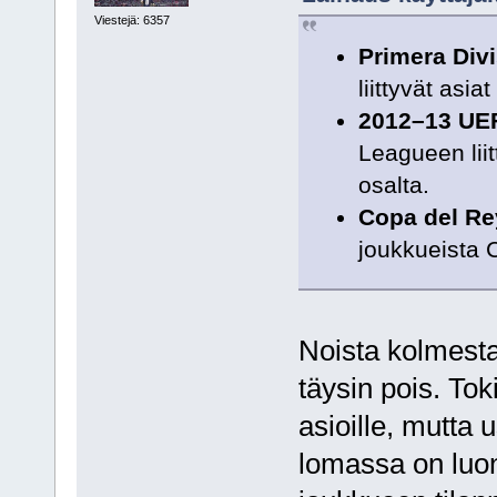
Viestejä: 6357
Primera Div
liittyvät asi
2012–13 UE
Leagueen lii
osalta.
Copa del Re
joukkueista 
Noista kolmesta
täysin pois. Tok
asioille, mutta
lomassa on luon