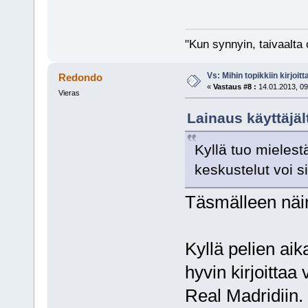
"Kun synnyin, taivaalta 
Vs: Mihin topikkiin kirjoitt
Redondo
«
Vastaus #8 :
14.01.2013, 09
Vieras
Lainaus käyttäjält
Kyllä tuo mielestä
keskustelut voi s
Täsmälleen näi
Kyllä pelien ai
hyvin kirjoittaa 
Real Madridiin. 