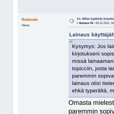
Vs: Mihin topikkiin kirjoitt
Redondo
«
Vastaus #5 :
04.12.2012, 16
Vieras
Lainaus käyttäjäl
Kysymys: Jos lain
kirjotukseni sopi
missä lainaamani v
topicciin, josta la
paremmin sopivaan
lainaus olisi ti
ehkä typerältä, mu
Omasta mielestä 
paremmin sopiva