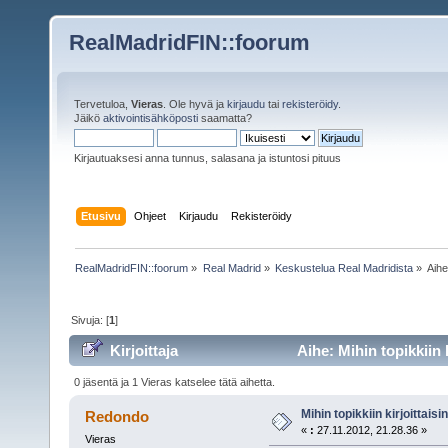
RealMadridFIN::foorum
Tervetuloa,
Vieras
. Ole hyvä ja
kirjaudu
tai
rekisteröidy
.
Jäikö
aktivointisähköposti
saamatta?
Kirjautuaksesi anna tunnus, salasana ja istuntosi pituus
Etusivu
Ohjeet
Kirjaudu
Rekisteröidy
RealMadridFIN::foorum
»
Real Madrid
»
Keskustelua Real Madridista
»
Aih
Sivuja: [
1
]
Kirjoittaja
Aihe: Mihin topikkiin 
0 jäsentä ja 1 Vieras katselee tätä aihetta.
Mihin topikkiin kirjoittaisi
Redondo
«
:
27.11.2012, 21.28.36 »
Vieras