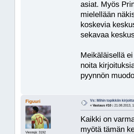
asiat. Myös Pri
mielellään näkis
koskevia keskus
sekavaa keskust
Meikäläisellä ei
noita kirjoituksi
pyynnön muod
Vs: Mihin topikkiin kirjoitt
Figuuri
«
Vastaus #10 :
21.08.2013, 1
Kaikki on varma
myötä tämän ketj
Viestejä: 3192