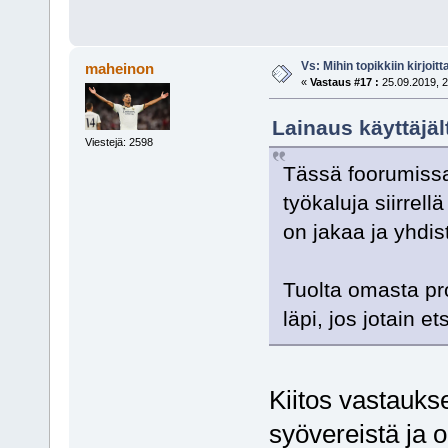
Vs: Mihin topikkiin kirjoitt
maheinon
«
Vastaus #17 :
25.09.2019, 2
Lainaus käyttäjäl
Viestejä: 2598
Tässä foorumissa 
työkaluja siirrellä
on jakaa ja yhdist
Tuolta omasta prof
läpi, jos jotain et
Kiitos vastaukse
syövereistä ja o