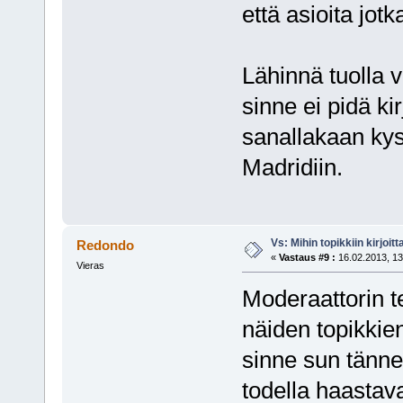
että asioita jot
Lähinnä tuolla vi
sinne ei pidä kirj
sanallakaan kys
Madridiin.
Vs: Mihin topikkiin kirjoitt
Redondo
«
Vastaus #9 :
16.02.2013, 13
Vieras
Moderaattorin t
näiden topikkien
sinne sun tänne
todella haastava