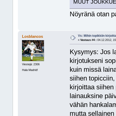
MUUT JOUKKUEET"
Nöyränä otan p
Vs: Mihin topikkiin kirjoitt
Losblancos
«
Vastaus #4 :
04.12.2012, 15
Kysymys: Jos la
kirjotukseni sop
Viestejä: 2306
kuin missä laina
Hala Madrid!
siihen topicciin,
kirjoittaa siihe
lainauksine päivi
vähän hankala
mutta sellainen t