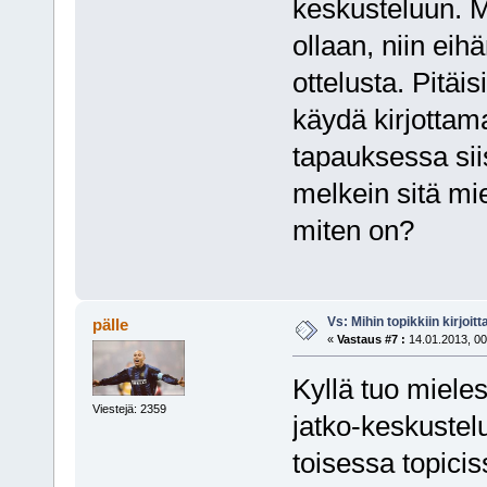
keskusteluun. Mu
ollaan, niin eih
ottelusta. Pitä
käydä kirjottama
tapauksessa siis
melkein sitä mie
miten on?
Vs: Mihin topikkiin kirjoitt
pälle
«
Vastaus #7 :
14.01.2013, 00
Kyllä tuo mieles
Viestejä: 2359
jatko-keskustelu
toisessa topicis