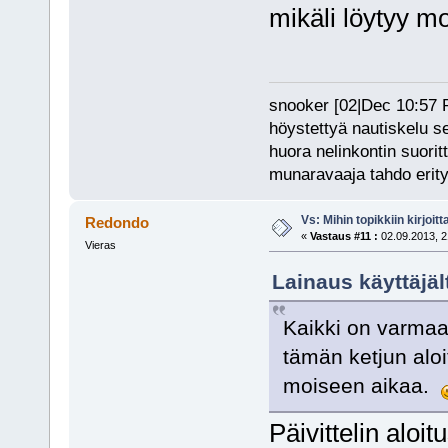
mikäli löytyy m
snooker [02|Dec 10:57 PM
höystettyä nautiskelu s
huora nelinkontin suorit
munaravaaja tahdo erity
Vs: Mihin topikkiin kirjoitt
Redondo
«
Vastaus #11 :
02.09.2013, 2
Vieras
Lainaus käyttäjäl
Kaikki on varmaa
tämän ketjun aloit
moiseen aikaa.
Päivittelin aloitu