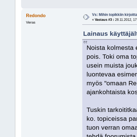
Vs: Mihin topikkiin kirjoitt
Redondo
«
Vastaus #3 :
28.11.2012, 17
Vieras
Lainaus käyttäjäl
Noista kolmesta e
pois. Toki oma top
usein muista jou
luontevaa esimerk
myös "omaan Real
ajankohtaista kos
Tuskin tarkoititk
ko. topiceissa p
tuon verran omaa
tehdä foorumista