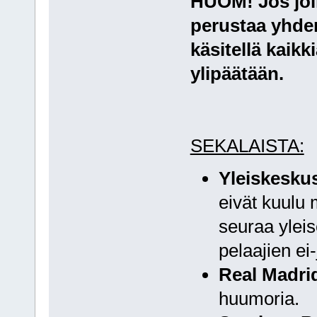
HUOM! Jos joll
perustaa yhden
käsitellä kaik
ylipäätään.
SEKALAISTA:
Yleiskeskus
eivät kuulu 
seuraa yleis
pelaajien ei-
Real Madri
huumoria.