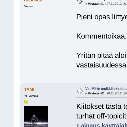
«
Vastaus #1 :
27.11.2012, 21
Vieras
Pieni opas liitty
Kommentoikaa, j
Yritän pitää aloi
vastaisuudessa v
Vs: Mihin topikkiin kirjoitt
TAMI
«
Vastaus #2 :
28.11.2012, 14
Yli-Valvoja
Kiitokset tästä 
turhat off-topici
Lainaus käyttäjäl