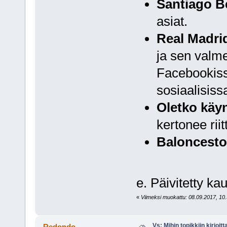
Santiago B
asiat.
Real Madrid
ja sen valme
Facebookis
sosiaalisiss
Oletko käy
kertonee riit
Baloncest
e. Päivitetty k
«
Viimeksi muokattu: 08.09.2017, 10.
Vs: Mihin topikkiin kirjoitt
Redondo