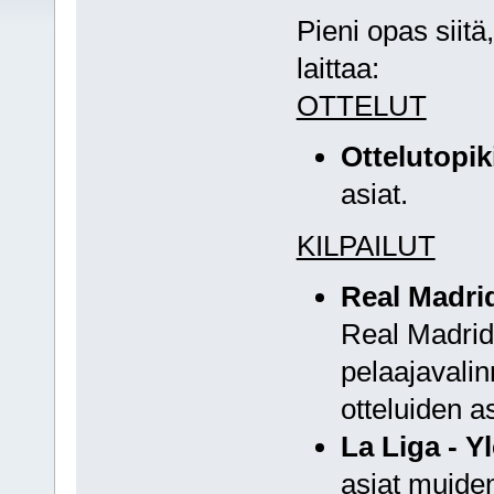
Pieni opas siitä
laittaa:
OTTELUT
Ottelutopiki
asiat.
KILPAILUT
Real Madrid
Real Madridi
pelaajavalinn
otteluiden as
La Liga - Y
asiat muiden