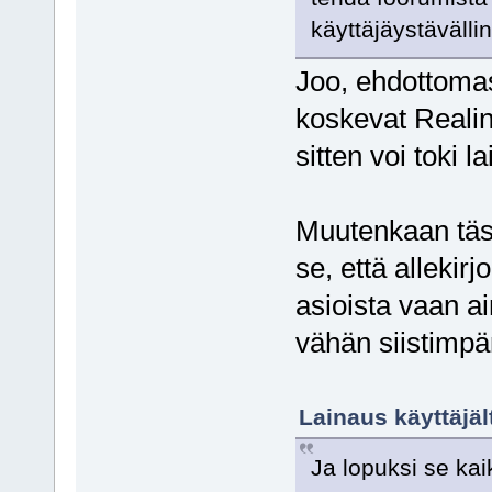
käyttäjäystävälli
Joo, ehdottomast
koskevat Realin
sitten voi toki la
Muutenkaan täss
se, että allekir
asioista vaan a
vähän siistimp
Lainaus käyttäjäl
Ja lopuksi se ka