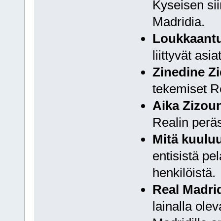
Kyseisen si
Madridia.
Loukkaantu
liittyvät asiat
Zinedine Zi
tekemiset R
Aika Zizoun
Realin perä
Mitä kuulu
entisistä pe
henkilöistä.
Real Madrid
lainalla olev