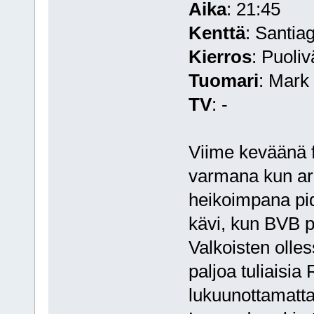
Aika
: 21:45
Kenttä
: Santia
Kierros
: Puoliv
Tuomari
: Mark
TV
: -
Viime keväänä fi
varmana kun arp
heikoimpana pid
kävi, kun BVB p
Valkoisten olles
paljoa tuliaisi
lukuunottamatta,