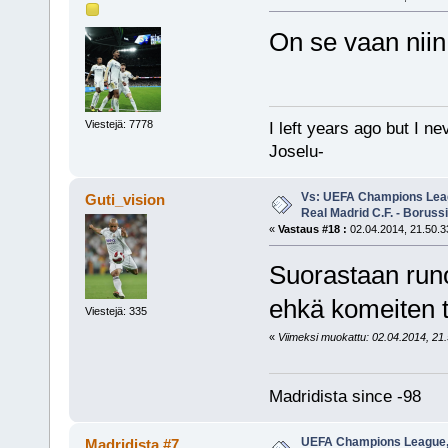
On se vaan nii
Viestejä: 7778
I left years ago but I ne
Joselu-
Vs: UEFA Champions Leagu
Guti_vision
Real Madrid C.F. - Borus
«
Vastaus #18 :
02.04.2014, 21.50.3
Suorastaan runol
ehkä komeiten 
Viestejä: 335
«
Viimeksi muokattu: 02.04.2014, 21.5
Madridista since -98
UEFA Champions League, P
Madridista #7