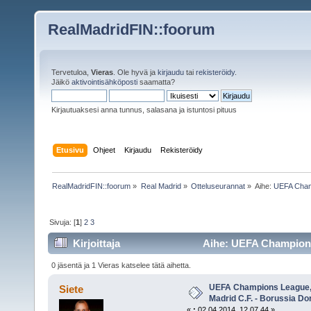
RealMadridFIN::foorum
Tervetuloa,
Vieras
. Ole hyvä ja
kirjaudu
tai
rekisteröidy
.
Jäikö
aktivointisähköposti
saamatta?
Kirjautuaksesi anna tunnus, salasana ja istuntosi pituus
Etusivu
Ohjeet
Kirjaudu
Rekisteröidy
RealMadridFIN::foorum
»
Real Madrid
»
Otteluseurannat
»
Aihe:
UEFA Champ
Sivuja: [
1
]
2
3
Kirjoittaja
Aihe: UEFA Champions L
Dortmund (Luettu 15807 kertaa)
0 jäsentä ja 1 Vieras katselee tätä aihetta.
UEFA Champions League, P
Siete
Madrid C.F. - Borussia D
«
:
02.04.2014, 12.07.44 »