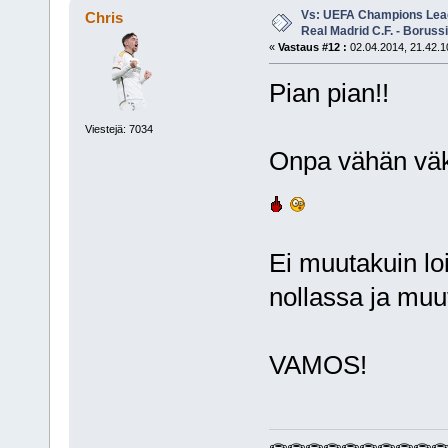
Vs: UEFA Champions Leagu
Chris
Real Madrid C.F. - Borus
«
Vastaus #12 :
02.04.2014, 21.42.1
Pian pian!!
Viestejä: 7034
Onpa vähän väke
Ei muutakuin lo
nollassa ja muut
VAMOS!