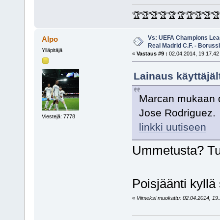
🏆🏆🏆🏆🏆🏆🏆🏆🏆
Vs: UEFA Champions Leagu
Alpo
Real Madrid C.F. - Borus
Ylläpitäjä
«
Vastaus #9 :
02.04.2014, 19.17.42
Lainaus käyttäjäl
Marcan mukaan di 
Jose Rodriguez.
Viestejä: 7778
linkki uutiseen
Ummetusta? Tu
Poisjäänti kyllä
«
Viimeksi muokattu: 02.04.2014, 19.2