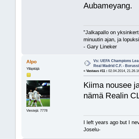
Aubameyang.
”Jalkapallo on yksinker
minuutin ajan, ja lopuks
- Gary Lineker
Vs: UEFA Champions Leagu
Alpo
Real Madrid C.F. - Borus
Ylläpitäjä
«
Vastaus #11 :
02.04.2014, 21.26.1
Kiima nousee ja
nämä Realin CL 
Viestejä: 7778
I left years ago but I ne
Joselu-