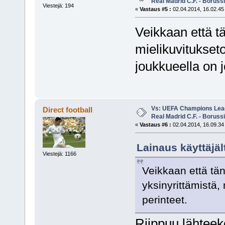
Real Madrid C.F. - Borus
Viestejä: 194
«
Vastaus #5 :
02.04.2014, 16.02.45
Veikkaan että 
mielikuvitukseto
joukkueella on j
Vs: UEFA Champions Leagu
Direct football
Real Madrid C.F. - Borus
«
Vastaus #6 :
02.04.2014, 16.09.34
Lainaus käyttäjäl
Viestejä: 1166
Veikkaan että tä
yksinyrittämistä,
perinteet.
Riippuu lähteekö