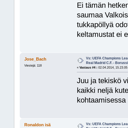
Ei tämän hetken 
saumaa Valkoisi
tukkapöllyä odo
keltamustat ei
Vs: UEFA Champions Leagu
Jose_Bach
Real Madrid C.F. - Borus
Viestejä: 118
«
Vastaus #4 :
02.04.2014, 15.23.05
Juu ja tekiskö v
kaikki neljä ku
kohtaamisess
Vs: UEFA Champions Leagu
Ronaldon isä