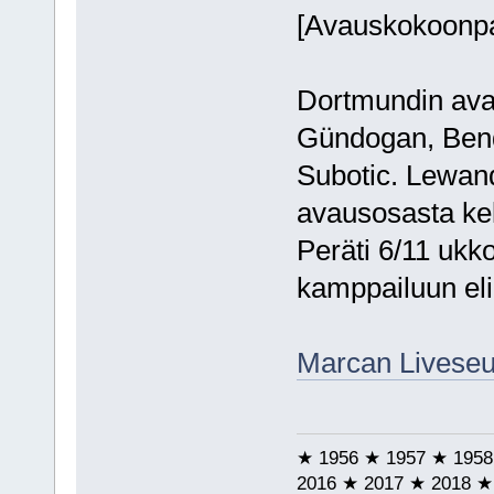
[Avauskokoonpa
Dortmundin ava
Gündogan, Bend
Subotic. Lewand
avausosasta kelt
Peräti 6/11 ukk
kamppailuun eli
Marcan Liveseu
★ 1956 ★ 1957 ★ 1958
2016 ★ 2017 ★ 2018 ★