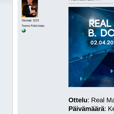
Viestejä: 3223
Teemu Pukki baby
Ottelu
: Real M
Päivämäärä
: K