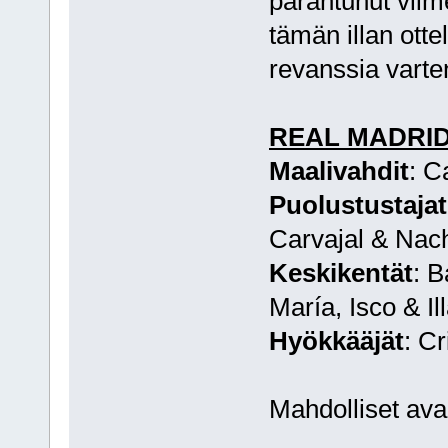
parantunut viim
tämän illan otte
revanssia varte
REAL MADRID 
Maalivahdit
: C
Puolustustajat
Carvajal & Nac
Keskikentät
: B
María, Isco & Il
Hyökkääjät
: C
Mahdolliset av