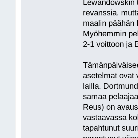
Lewandowskin t
revanssia, mutt
maalin päähän R
Myöhemmin pelat
2-1 voittoon ja
Tämänpäiväisee
asetelmat ovat
lailla. Dortmun
samaa pelaajaa
Reus) on avaus
vastaavassa koh
tapahtunut suur