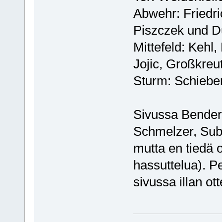
Abwehr: Friedr
Piszczek und D
Mittefeld: Kehl
Jojic, Großkreu
Sturm: Schiebe
Sivussa Bender
Schmelzer, Sub
mutta en tiedä 
hassuttelua). P
sivussa illan ott