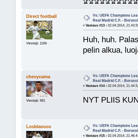
🏆🏆🏆🏆🏆🏆🏆🏆🏆
Vs: UEFA Champions Leagu
Direct football
Real Madrid C.F. - Borus
«
Vastaus #13 :
02.04.2014, 21.43.5
Huh, huh. Palas
Viestejä: 1166
pelin alkua, luo
Vs: UEFA Champions Leagu
chevycama
Real Madrid C.F. - Borus
«
Vastaus #14 :
02.04.2014, 21.44.5
NYT PLIIS KUN
Viestejä: 981
Vs: UEFA Champions Leagu
Losblancos
Real Madrid C.F. - Borus
«
Vastaus #15 :
02.04.2014, 21.46.4