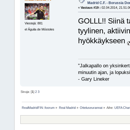
Madrid C.F. - Borussia D
«
Vastaus #19 :
02.04.2014, 21.51.0
GOLLL!! Siinä 
Viestejä: 881
tyylinen, aktiiv
el Águila de Móstoles
hyökkäykseen
”Jalkapallo on yksinker
minuutin ajan, ja lopuks
- Gary Lineker
Sivuja: [
1
]
2
3
RealMadridFIN::foorum
»
Real Madrid
»
Otteluseurannat
»
Aihe:
UEFA Champ