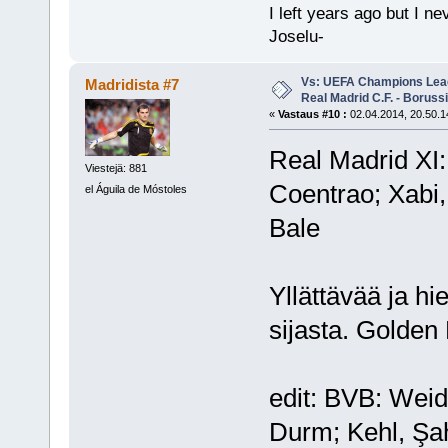
I left years ago but I ne
Joselu-
Vs: UEFA Champions Leagu
Madridista #7
Real Madrid C.F. - Borus
«
Vastaus #10 :
02.04.2014, 20.50.1
Real Madrid XI:
Viestejä: 881
Coentrao; Xabi,
el Águila de Móstoles
Bale
Yllättävää ja hie
sijasta. Golden
edit: BVB: Weid
Durm; Kehl, Şah