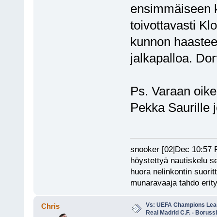
ensimmäiseen k
toivottavasti K
kunnon haasteen
jalkapalloa. Do
Ps. Varaan oik
Pekka Saurille 
snooker [02|Dec 10:57 PM
höystettyä nautiskelu s
huora nelinkontin suorit
munaravaaja tahdo erity
Vs: UEFA Champions Leagu
Chris
Real Madrid C.F. - Borus