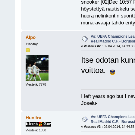
snooker [02|Dec 10:57 PM
höystettyä nautiskelu s
huora nelinkontin suorit
munaravaaja tahdo erity
Vs: UEFA Champions Leagu
Alpo
Real Madrid C.F. - Borus
Ylläpitäjä
«
Vastaus #2 :
02.04.2014, 14.33.33
Itse odotan kun
voittoa.
Viestejä: 7778
I left years ago but I ne
Joselu-
Vs: UEFA Champions Leagu
Huoltra
Real Madrid C.F. - Borus
«
Vastaus #3 :
02.04.2014, 14.44.53
Viestejä: 1030