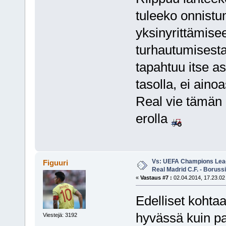
tuleeko onnistu
yksinyrittämise
turhautumisesta
tapahtuu itse a
tasolla, ei aino
Real vie tämän
erolla
Vs: UEFA Champions Leagu
Figuuri
Real Madrid C.F. - Borus
«
Vastaus #7 :
02.04.2014, 17.23.02
Edelliset kohtaam
hyvässä kuin p
Viestejä: 3192