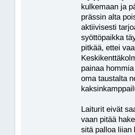
kulkemaan ja pä
prässin alta pois
aktiivisesti tar
syöttöpaikka tä
pitkää, ettei va
Keskikenttäkolm
painaa hommia a
oma taustalta no
kaksinkamppail
Laiturit eivät s
vaan pitää hake
sitä palloa liia