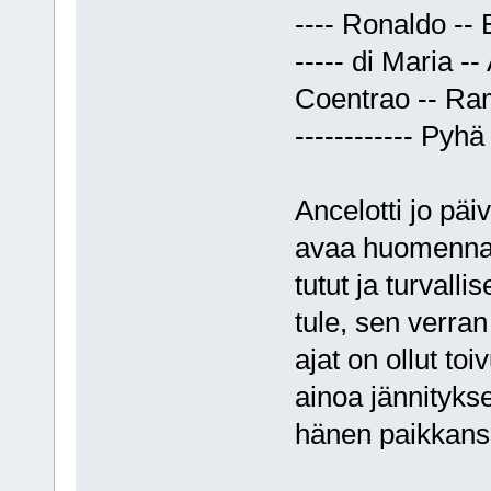
---- Ronaldo --
----- di Maria --
Coentrao -- Ram
------------ Pyhä 
Ancelotti jo päi
avaa huomenna.
tutut ja turvall
tule, sen verra
ajat on ollut to
ainoa jännitykse
hänen paikkansa