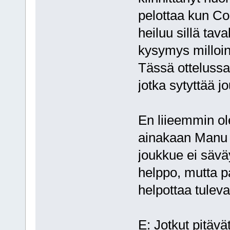
pelottaa kun Co
heiluu sillä tava
kysymys milloin
Tässä ottelussa 
jotka sytyttää 
En liieemmin ole
ainakaan Manu 
joukkue ei säväy
helppo, mutta pa
helpottaa tule
E: Jotkut pitä