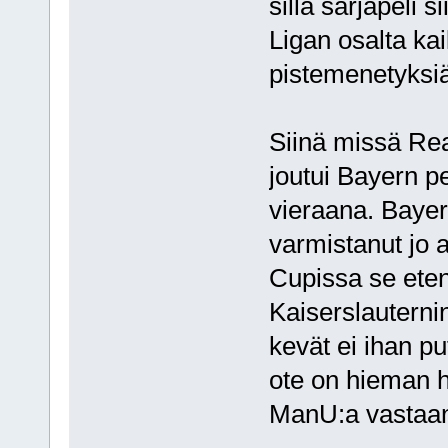
sillä sarjapeli 
Ligan osalta kai
pistemenetyksiä t
Siinä missä Re
joutui Bayern 
vieraana. Baye
varmistanut jo a
Cupissa se eteni
Kaiserslautern
kevät ei ihan p
ote on hieman h
ManU:a vastaan 