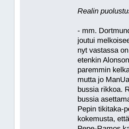
Realin puolustu
- mm. Dortmundi
joutui melkoise
nyt vastassa on
etenkin Alonson
paremmin kelka
mutta jo ManUa 
bussia rikkoa. 
bussia asettama
Pepin tikitaka-p
kokemusta, että
Pepe-Ramos kaks