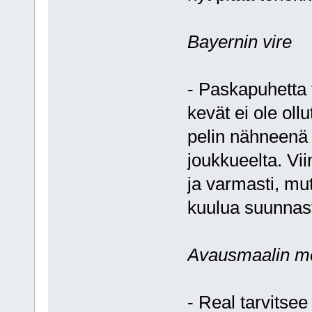
Bayernin vire
- Paskapuhetta 
kevät ei ole oll
pelin nähneenä 
joukkueelta. Vii
ja varmasti, mut
kuulua suunnast
Avausmaalin me
- Real tarvitsee