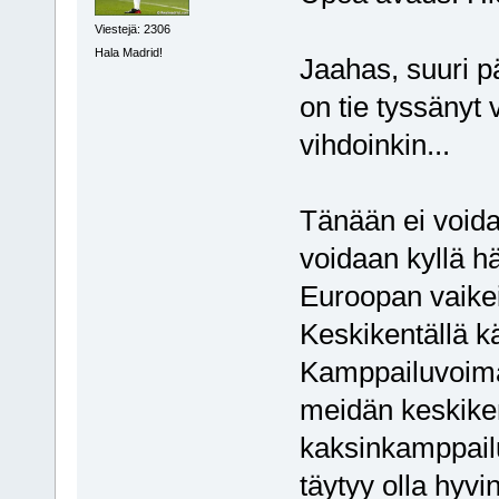
Viestejä: 2306
Hala Madrid!
Jaahas, suuri p
on tie tyssänyt 
vihdoinkin...
Tänään ei voida 
voidaan kyllä h
Euroopan vaikei
Keskikentällä k
Kamppailuvoima
meidän keskiken
kaksinkamppailu
täytyy olla hyvin