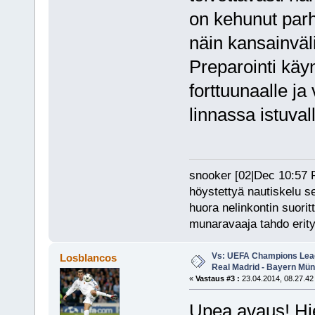
on kehunut par
näin kansainväli
Preparointi käyn
forttuunaalle j
linnassa istuval
snooker [02|Dec 10:57 PM
höystettyä nautiskelu s
huora nelinkontin suorit
munaravaaja tahdo erity
Vs: UEFA Champions Leagu
Losblancos
Real Madrid - Bayern Mü
«
Vastaus #3 :
23.04.2014, 08.27.42
Upea avaus! Hie