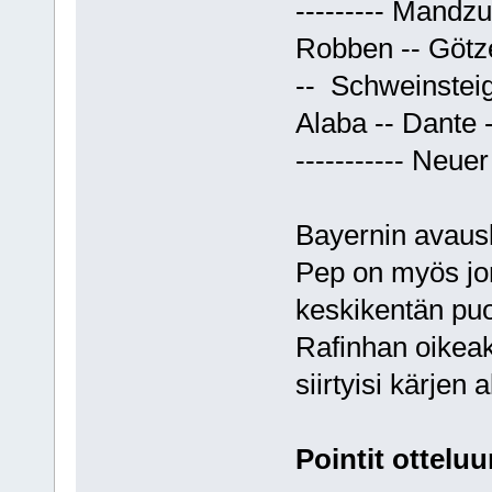
--------- Mandzuk
Robben -- Götze
-- Schweinsteig
Alaba -- Dante 
----------- Neuer 
Bayernin avausk
Pep on myös jo
keskikentän puo
Rafinhan oikeak
siirtyisi kärjen 
Pointit otteluu