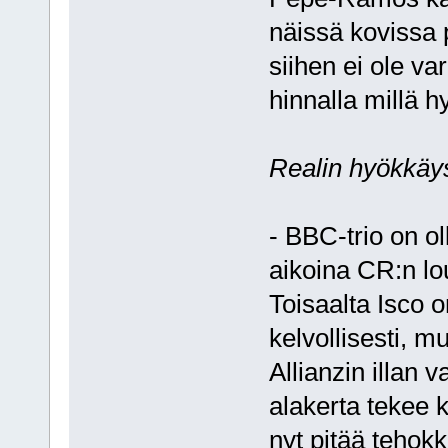
näissä kovissa 
siihen ei ole va
hinnalla millä 
Realin hyökkäys
- BBC-trio on ol
aikoina CR:n lo
Toisaalta Isco 
kelvollisesti, m
Allianzin illan v
alakerta tekee ky
nyt pitää tehok