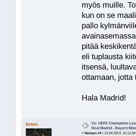
myös muille. Tok
kun on se maalip
pallo kylmänvii
avainasemassa 
pitää keskikentä
eli tuplausta ki
itsensä, luultav
ottamaan, jotta 
Hala Madrid!
Vs: UEFA Champions Leagu
brass
Real Madrid - Bayern Mü
«
Vastaus #4 :
23.04.2014, 10.12.58