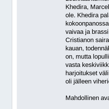
Khedira, Marcel
ole. Khedira pala
kokoonpanossa v
vaivaa ja brass
Cristianon sair
kauan, todennä
on, mutta lopul
vasta keskiviik
harjoitukset väl
oli jälleen vihe
Mahdollinen av