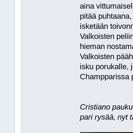
aina vittumaise
pitää puhtaana,
isketään toivon
Valkoisten pelii
hieman nostamaa
Valkoisten pääh
isku porukalle, 
Champparissa 
Cristiano pauku
pari rysää, nyt 