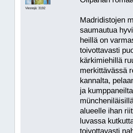
Viestejä: 3192
Madridistojen 
saumautua hyvi
heillä on varm
toivottavasti pu
kärkimiehillä ru
merkittävässä r
kannalta, pela
ja kumppaneilta 
müncheniläisillä 
alueelle ihan ri
luvassa kutkutta
toivottavasti 