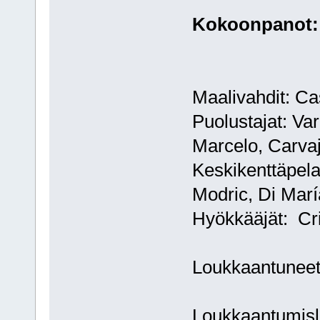
Kokoonpanot:
Maalivahdit: Ca
Puolustajat: V
Marcelo, Carva
Keskikenttäpela
Modric, Di María
Hyökkääjät: Cr
Loukkaantuneet:
Loukkaantumisli