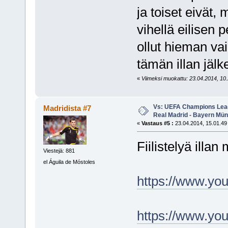
ja toiset eivät, 
vihellä eilisen 
ollut hieman va
tämän illan jä
«
Viimeksi muokattu: 23.04.2014, 10.2
Vs: UEFA Champions Leagu
Madridista #7
Real Madrid - Bayern Mü
«
Vastaus #5 :
23.04.2014, 15.01.49
Fiilistelyä illan 
Viestejä: 881
el Águila de Móstoles
https://www.yo
https://www.y