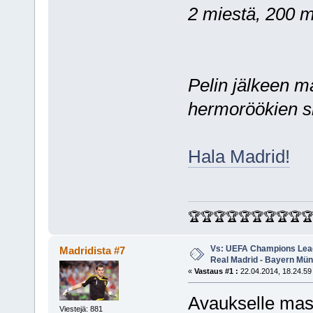
2 miestä, 200 m
Pelin jälkeen ma
hermoröökien s
Hala Madrid!
🏆🏆🏆🏆🏆🏆🏆🏆🏆
Vs: UEFA Champions Leagu
Madridista #7
Real Madrid - Bayern Mü
«
Vastaus #1 :
22.04.2014, 18.24.59
Avaukselle mas
Viestejä: 881