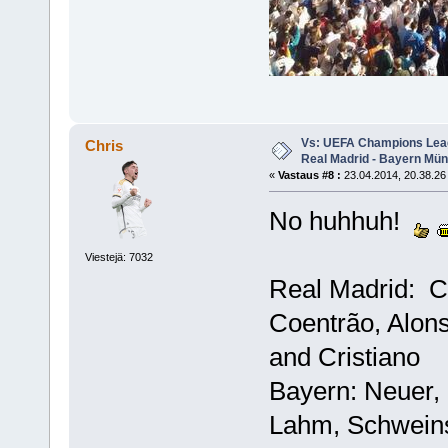
Vs: UEFA Champions Leagu
Chris
Real Madrid - Bayern Mü
«
Vastaus #8 :
23.04.2014, 20.38.26
No huhhuh!
Viestejä: 7032
Real Madrid: Ca
Coentrão, Alon
and Cristiano
Bayern: Neuer, 
Lahm, Schweins