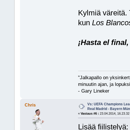
Kylmiä väreitä.
kun
Los Blanco
¡Hasta el final
”Jalkapallo on yksinker
minuutin ajan, ja lopuks
- Gary Lineker
Vs: UEFA Champions Leagu
Chris
Real Madrid - Bayern Mü
«
Vastaus #6 :
23.04.2014, 16.23.32
Lisää fiilistelyä