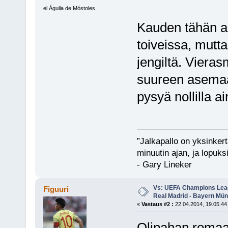
el Águila de Móstoles
Kauden tähän ast
toiveissa, mutta
jengiltä. Viera
suureen asemaan
pysyä nollilla a
”Jalkapallo on yksinker
minuutin ajan, ja lopuks
- Gary Lineker
Vs: UEFA Champions Leagu
Figuuri
Real Madrid - Bayern Mü
«
Vastaus #2 :
22.04.2014, 19.05.44
Olipahan roma