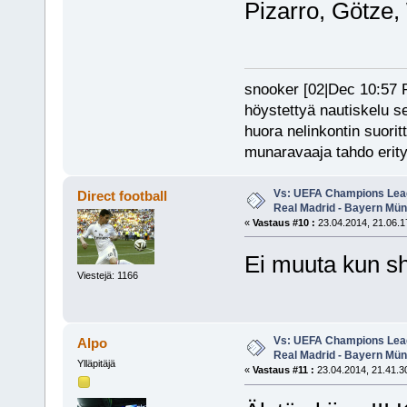
Pizarro, Götze,
snooker [02|Dec 10:57 PM
höystettyä nautiskelu s
huora nelinkontin suorit
munaravaaja tahdo erity
Vs: UEFA Champions Leagu
Direct football
Real Madrid - Bayern Mü
«
Vastaus #10 :
23.04.2014, 21.06.1
Ei muuta kun s
Viestejä: 1166
Vs: UEFA Champions Leagu
Alpo
Real Madrid - Bayern Mü
Ylläpitäjä
«
Vastaus #11 :
23.04.2014, 21.41.3