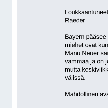
Loukkaantuneet:
Raeder
Bayern pääsee p
miehet ovat kun
Manu Neuer sai
vammaa ja on jo
mutta keskiviik
välissä.
Mahdollinen av