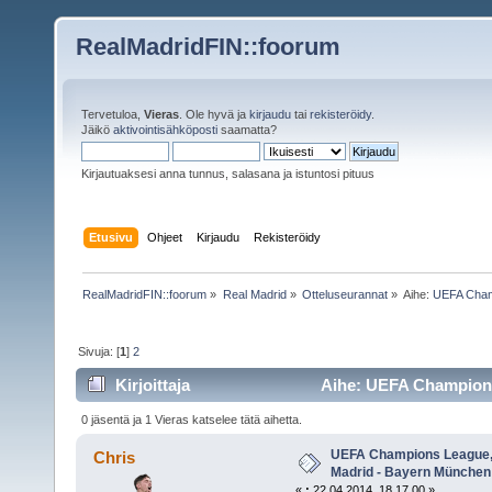
RealMadridFIN::foorum
Tervetuloa,
Vieras
. Ole hyvä ja
kirjaudu
tai
rekisteröidy
.
Jäikö
aktivointisähköposti
saamatta?
Kirjautuaksesi anna tunnus, salasana ja istuntosi pituus
Etusivu
Ohjeet
Kirjaudu
Rekisteröidy
RealMadridFIN::foorum
»
Real Madrid
»
Otteluseurannat
»
Aihe:
UEFA Champ
Sivuja: [
1
]
2
Kirjoittaja
Aihe: UEFA Champions 
(Luettu 9361 kertaa)
0 jäsentä ja 1 Vieras katselee tätä aihetta.
UEFA Champions League, s
Chris
Madrid - Bayern München
«
:
22.04.2014, 18.17.00 »