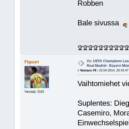
Robben
Bale sivussa
🏆🏆🏆🏆🏆🏆🏆🏆🏆
Vs: UEFA Champions Leagu
Figuuri
Real Madrid - Bayern Mü
«
Vastaus #9 :
23.04.2014, 20.43.47
Vaihtomiehet v
Viestejä: 3192
Suplentes: Dieg
Casemiro, Morat
Einwechselspiel