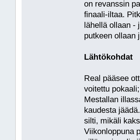
on revanssin pa
finaali-iltaa. P
lähellä ollaan 
putkeen ollaan 
Lähtökohdat
Real pääsee ot
voitettu pokaali
Mestallan illass
kaudesta jäädä.
silti, mikäli kak
Viikonloppuna p