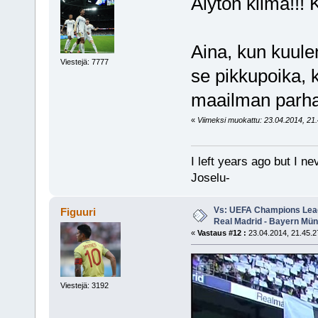
Älytön kiima!!
Aina, kun kuule
Viestejä: 7777
se pikkupoika, 
maailman parhait
«
Viimeksi muokattu: 23.04.2014, 21.4
I left years ago but I ne
Joselu-
Vs: UEFA Champions Leagu
Figuuri
Real Madrid - Bayern Mü
«
Vastaus #12 :
23.04.2014, 21.45.2
Viestejä: 3192