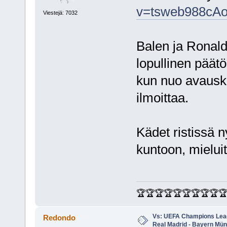
v=tsweb988cAo
Viestejä: 7032
Balen ja Ronald
lopullinen päätös
kun nuo avausko
ilmoittaa.
Kädet ristissä 
kuntoon, mielui
🏆🏆🏆🏆🏆🏆🏆🏆🏆
Vs: UEFA Champions Leagu
Redondo
Real Madrid - Bayern Mü