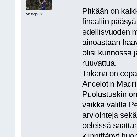
Pitkään on kaik
Viestejä: 381
finaaliin pääs
edellisvuoden ma
ainoastaan haav
olisi kunnossa 
ruuvattua.
Takana on copan 
Ancelotin Madrid
Puolustuskin o
vaikka välillä P
arviointeja sek
peleissä saatta
kiinnittänyt huo