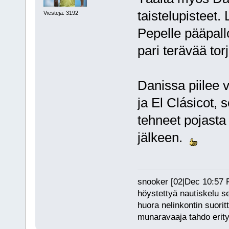
taistelupisteet.
Viestejä: 3192
Pepelle pääpalloi
pari terävää torj
Danissa piilee 
ja El Clásicot,
tehneet pojasta
jälkeen.
snooker [02|Dec 10:57 PM
höystettyä nautiskelu s
huora nelinkontin suorit
munaravaaja tahdo erity