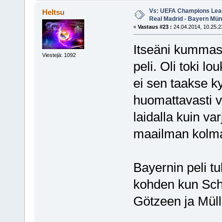
Vs: UEFA Champions Leagu
Heltsu
Real Madrid - Bayern Mü
«
Vastaus #23 :
24.04.2014, 10.25.2
Itseäni kummast
Viestejä: 1092
peli. Oli toki l
ei sen taakse k
huomattavasti 
laidalla kuin va
maailman kolma
Bayernin peli t
kohden kun Schw
Götzeen ja Mülle