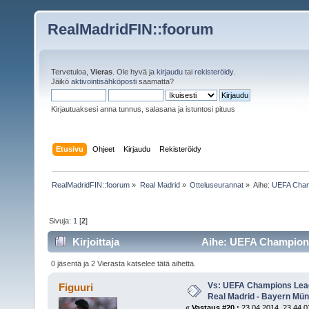
RealMadridFIN::foorum
Tervetuloa,
Vieras
. Ole hyvä ja
kirjaudu
tai
rekisteröidy
.
Jäikö
aktivointisähköposti
saamatta?
Kirjautuaksesi anna tunnus, salasana ja istuntosi pituus
Etusivu
Ohjeet
Kirjaudu
Rekisteröidy
RealMadridFIN::foorum
»
Real Madrid
»
Otteluseurannat
»
Aihe:
UEFA Champ
Sivuja:
1
[
2
]
Kirjoittaja
Aihe: UEFA Champions 
(Luettu 9362 kertaa)
0 jäsentä ja 2 Vierasta katselee tätä aihetta.
Vs: UEFA Champions Leagu
Figuuri
Real Madrid - Bayern Mü
«
Vastaus #20 :
23.04.2014, 23.44.0