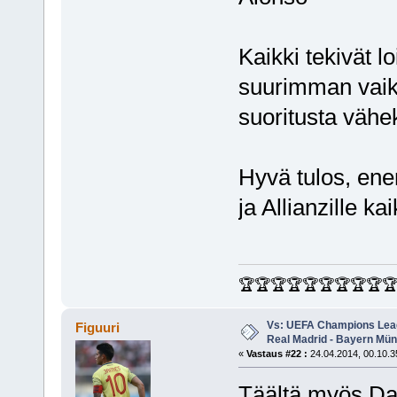
Kaikki tekivät l
suurimman vai
suoritusta vähe
Hyvä tulos, ene
ja Allianzille k
🏆🏆🏆🏆🏆🏆🏆🏆🏆
Vs: UEFA Champions Leagu
Figuuri
Real Madrid - Bayern Mü
«
Vastaus #22 :
24.04.2014, 00.10.3
Täältä myös Dani