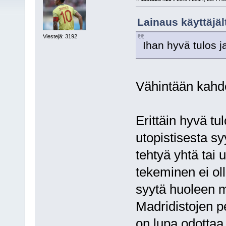
Lainaus käyttäjält
Viestejä: 3192
Ihan hyvä tulos 
Vähintään kahde
Erittäin hyvä t
utopistisesta sy
tehtyä yhtä tai
tekeminen ei oll
syytä huoleen m
Madridistojen pe
on lupa odottaa 