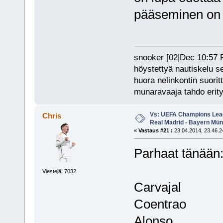
pääseminen on i
snooker [02|Dec 10:57 PM
höystettyä nautiskelu s
huora nelinkontin suorit
munaravaaja tahdo erity
Vs: UEFA Champions Leagu
Chris
Real Madrid - Bayern Mü
«
Vastaus #21 :
23.04.2014, 23.46.2
Parhaat tänään
Viestejä: 7032
Carvajal
Coentrao
Alonso