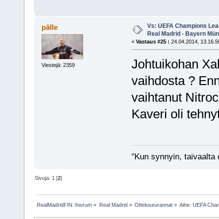
Vs: UEFA Champions Leagu
pälle
Real Madrid - Bayern Mü
«
Vastaus #25 :
24.04.2014, 13.16.5
Johtuikohan Xab
Viestejä: 2359
vaihdosta ? Enne
vaihtanut Nitro
Kaveri oli tehn
"Kun synnyin, taivaalta 
Sivuja:
1
[
2
]
RealMadridFIN::foorum
»
Real Madrid
»
Otteluseurannat
»
Aihe:
UEFA Champ