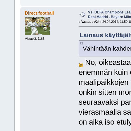
Vs: UEFA Champions Leagu
Direct football
Real Madrid - Bayern Mü
«
Vastaus #24 :
24.04.2014, 11.50.1
Lainaus käyttäjäl
Viestejä: 1166
Vähintään kahden
No, oikeastaan
enemmän kuin o
maalipaikkojen t
onkin sitten mo
seuraavaksi par
vierasmaalia sa
on aika iso etu