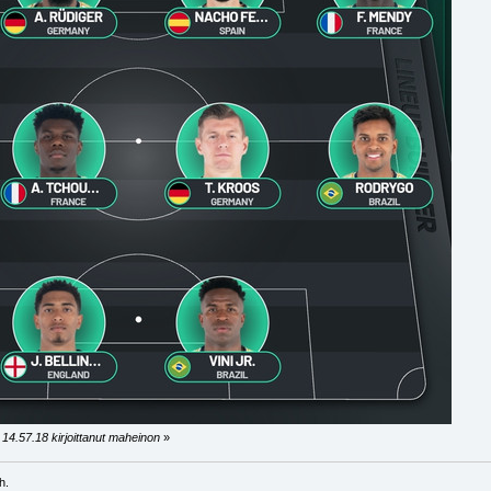
14.57.18 kirjoittanut maheinon
»
h.