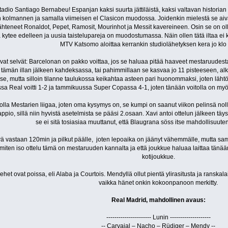
stadio Santiago Bernabeu! Espanjan kaksi suurta jättiläistä, kaksi valtavan histori
kolmannen ja samalla viimeisen el Clasicon muodossa. Joidenkin mielestä se aivan
lähteneet Ronaldot, Pepet, Ramosit, Mourinhot ja Messit kavereineen. Osin se on oll
a kytee edelleen ja uusia taistelupareja on muodostumassa. Näin ollen tätä iltaa ei 
MTV Katsomo aloittaa kerrankin studiolähetyksen kera jo klo
ovat selvät: Barcelonan on pakko voittaa, jos se haluaa pitää haaveet mestaruudest
yy tämän illan jälkeen kahdeksassa, tai pahimmillaan se kasvaa jo 11 pisteeseen, al
aise, mutta silloin tilanne taulukossa keikahtaa asteen pari huonommaksi, joten läht
sa Real voitti 1-2 ja tammikuussa Super Copassa 4-1, joten tänään voitolla on myös
olla Mestarien liigaa, joten oma kysymys on, se kumpi on saanut viikon pelinsä noll
tappio, sillä niin hyvistä asetelmista se pääsi 2.osaan. Xavi antoi ottelun jälkeen tä
se ei sitä tosiasiaa muuttanut, että Blaugrana söss itse mahdollisuuten
yä vastaan 120min ja pilkut päälle, joten lepoaika on jäänyt vähemmälle, mutta sa
 miten iso ottelu tämä on mestaruuden kannalta ja että joukkue haluaa laittaa tänään
kotijoukkue.
iehet ovat poissa, eli Alaba ja Courtois. Mendyllä ollut pientä ylirasitusta ja ransk
vaikka hänet onkin kokoonpanoon merkitty.
Real Madrid, mahdollinen avaus:
---------------------- Lunin --------------------
-- Carvajal – Nacho – Rüdiger – Mendy --