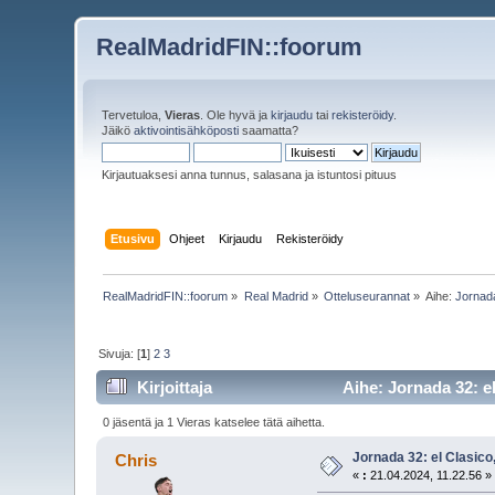
RealMadridFIN::foorum
Tervetuloa,
Vieras
. Ole hyvä ja
kirjaudu
tai
rekisteröidy
.
Jäikö
aktivointisähköposti
saamatta?
Kirjautuaksesi anna tunnus, salasana ja istuntosi pituus
Etusivu
Ohjeet
Kirjaudu
Rekisteröidy
RealMadridFIN::foorum
»
Real Madrid
»
Otteluseurannat
»
Aihe:
Jornada
Sivuja: [
1
]
2
3
Kirjoittaja
Aihe: Jornada 32: e
0 jäsentä ja 1 Vieras katselee tätä aihetta.
Jornada 32: el Clasico
Chris
«
:
21.04.2024, 11.22.56 »