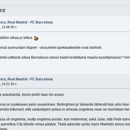
🏆🏆
sico, Real Madrid - FC Barcelona
, 13.08.39 »
Näihin alkaa jo tottua.
ssä sunnuntain iltapeli - olosuhteet spektaakkelille ovat otolliset.
siinkö pitkästä aikaa Bernabeun yleisö kädet levitettyinä maalia tuulettamassa? Viim
sico, Real Madrid - FC Barcelona
, 14.21.34 »
a avauksesta. Isoon peliin taas iso avaus.
ena on joukkueen pelin avaaminen. Bellingham ja Valverde lähtevät liian ylös liian 
ella tottuneet, että vastustajien prässi ei aiheuta ongelmia vaan se murretaan kerta t
sa oli ongelmia, mutta ongelma poistui, kun molemmat, sekä Jude, että Fede tulivat
n painettua City lähelle omaa päätyä. Tästä jaksosta syntyi myös Madridin ainoa m
taan.