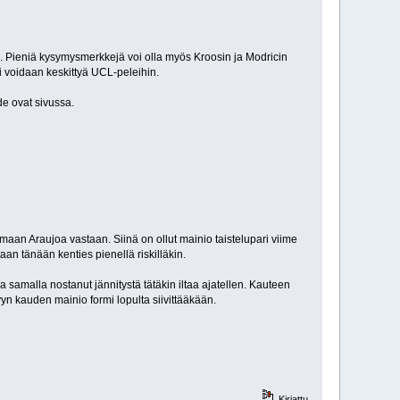
. Pieniä kysymysmerkkejä voi olla myös Kroosin ja Modricin
si voidaan keskittyä UCL-peleihin.
de ovat sivussa.
aan Araujoa vastaan. Siinä on ollut mainio taistelupari viime
aan tänään kenties pienellä riskilläkin.
a samalla nostanut jännitystä tätäkin iltaa ajatellen. Kauteen
yn kauden mainio formi lopulta siivittääkään.
Kirjattu