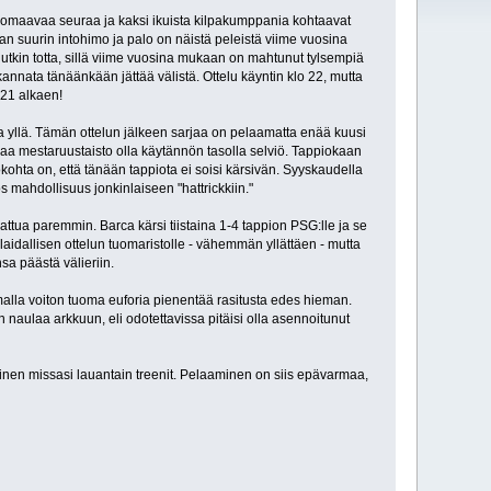
an omaavaa seuraa ja kaksi ikuista kilpakumppania kohtaavat
 suurin intohimo ja palo on näistä peleistä viime vuosina
utkin totta, sillä viime vuosina mukaan on mahtunut tylsempiä
kannata tänäänkään jättää välistä. Ottelu käyntin klo 22, mutta
 21 alkaen!
a yllä. Tämän ottelun jälkeen sarjaa on pelaamatta enää kuusi
kaa mestaruustaisto olla käytännön tasolla selviö. Tappiokaan
ökohta on, että tänään tappiota ei soisi kärsivän. Syyskaudella
 mahdollisuus jonkinlaiseen "hattrickkiin."
attua paremmin. Barca kärsi tiistaina 1-4 tappion PSG:lle ja se
yslaidallisen ottelun tuomaristolle - vähemmän yllättäen - mutta
sa päästä välieriin.
malla voiton tuoma euforia pienentää rasitusta edes hieman.
 naulaa arkkuun, eli odotettavissa pitäisi olla asennoitunut
alainen missasi lauantain treenit. Pelaaminen on siis epävarmaa,