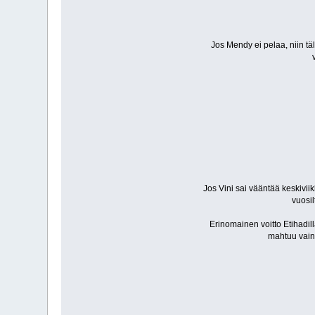
Jos Mendy ei pelaa, niin t
Jos Vini sai vääntää keskivii
vuosil
Erinomainen voitto Etihadill
mahtuu vain 