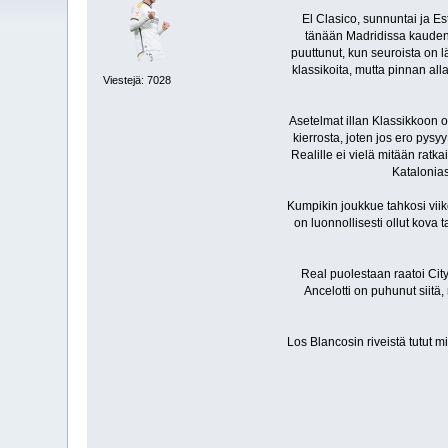
El Clasico, sunnuntai ja E
tänään Madridissa kauden 
puuttunut, kun seuroista on 
klassikoita, mutta pinnan all
Viestejä: 7028
Asetelmat illan Klassikkoon 
kierrosta, joten jos ero pys
Realille ei vielä mitään ratk
Katalonias
Kumpikin joukkue tahkosi viik
on luonnollisesti ollut kova 
Real puolestaan raatoi Cit
Ancelotti on puhunut siitä,
Los Blancosin riveistä tutut m