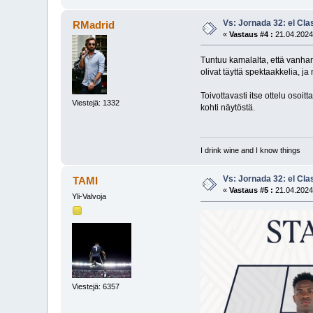
Vs: Jornada 32: el Cla
RMadrid
«
Vastaus #4 :
21.04.2024
Tuntuu kamalalta, että vanhan 
olivat täyttä spektaakkelia, j
Toivottavasti itse ottelu osoi
Viestejä: 1332
kohti näytöstä.
I drink wine and I know things
Vs: Jornada 32: el Cla
TAMI
«
Vastaus #5 :
21.04.2024
Yli-Valvoja
Viestejä: 6357