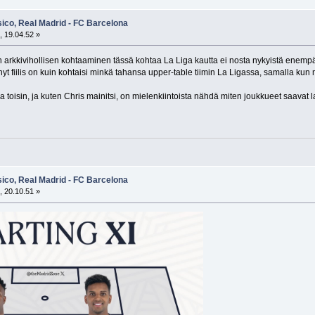
sico, Real Madrid - FC Barcelona
, 19.04.52 »
arkkivihollisen kohtaaminen tässä kohtaa La Liga kautta ei nosta nykyistä enempää t
a nyt fiilis on kuin kohtaisi minkä tahansa upper-table tiimin La Ligassa, samalla ku
ttaa toisin, ja kuten Chris mainitsi, on mielenkiintoista nähdä miten joukkueet saavat
sico, Real Madrid - FC Barcelona
, 20.10.51 »