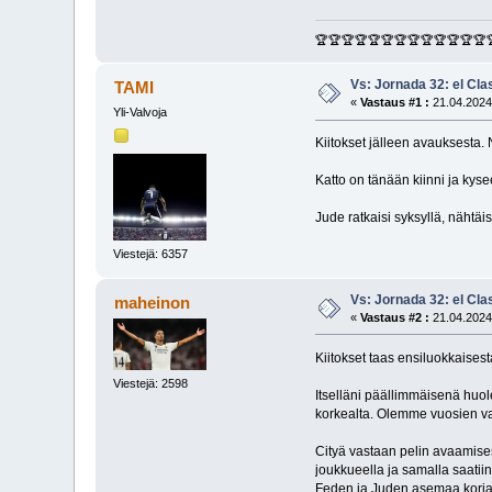
🏆🏆🏆🏆🏆🏆🏆🏆🏆🏆🏆🏆🏆
Vs: Jornada 32: el Cla
TAMI
«
Vastaus #1 :
21.04.2024
Yli-Valvoja
Kiitokset jälleen avauksesta. 
Katto on tänään kiinni ja kysee
Jude ratkaisi syksyllä, nähtäi
Viestejä: 6357
Vs: Jornada 32: el Cla
maheinon
«
Vastaus #2 :
21.04.2024
Kiitokset taas ensiluokkaisest
Viestejä: 2598
Itselläni päällimmäisenä huol
korkealta. Olemme vuosien varr
Cityä vastaan pelin avaamises
joukkueella ja samalla saatii
Feden ja Juden asemaa korja