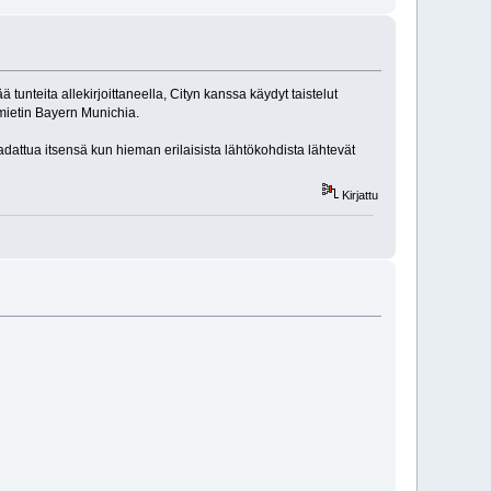
unteita allekirjoittaneella, Cityn kanssa käydyt taistelut
n mietin Bayern Munichia.
 ladattua itsensä kun hieman erilaisista lähtökohdista lähtevät
Kirjattu