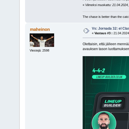
«
Viimeksi muokattu: 21.04.2024, 
The chase is better than the catc
Vs: Jornada 32: el Cla
maheinon
«
Vastaus #3 :
21.04.2024
Olettaisin, että jälleen menn
avauksen tason luottamuksen
Viestejä: 2598