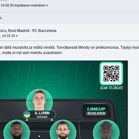
14.56.50 kirjoittanut maheinon
»
h.
sico, Real Madrid - FC Barcelona
, 14.33.10 »
ään tällä muodolla ja näillä nimillä. Toivottavasti Mendy on pelikunnossa. Täytyy m
, mutta ei nyt vain mahdu avaukseen.