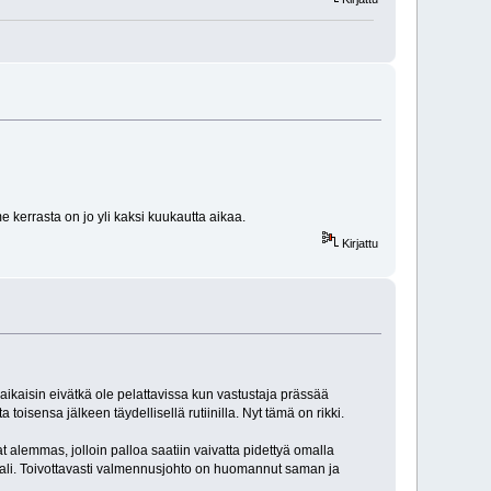
e kerrasta on jo yli kaksi kuukautta aikaa.
Kirjattu
aikaisin eivätkä ole pelattavissa kun vastustaja prässää
oisensa jälkeen täydellisellä rutiinilla. Nyt tämä on rikki.
 alemmas, jolloin palloa saatiin vaivatta pidettyä omalla
aali. Toivottavasti valmennusjohto on huomannut saman ja