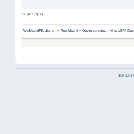
Sivuja:
1
[
2
]
3
4
RealMadridFIN::foorum
»
Real Madrid
»
Otteluseurannat
»
Aihe:
UEFA Champ
SMF 2.0.1