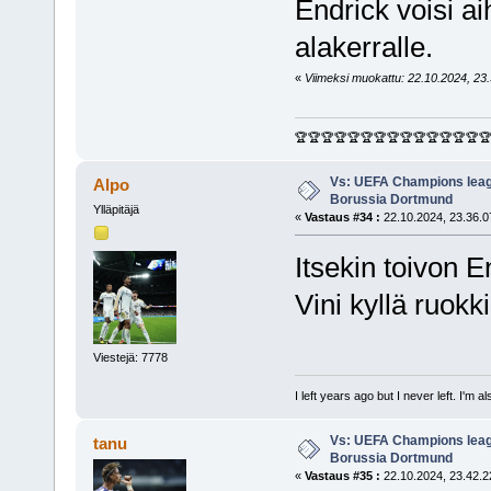
Endrick voisi a
alakerralle.
«
Viimeksi muokattu: 22.10.2024, 23.3
🏆🏆🏆🏆🏆🏆🏆🏆🏆🏆🏆🏆🏆🏆
Vs: UEFA Champions leagu
Alpo
Borussia Dortmund
Ylläpitäjä
«
Vastaus #34 :
22.10.2024, 23.36.0
Itsekin toivon E
Vini kyllä ruokki
Viestejä: 7778
I left years ago but I never left. I'm 
Vs: UEFA Champions leagu
tanu
Borussia Dortmund
«
Vastaus #35 :
22.10.2024, 23.42.2