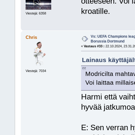
otteeseen. Voi l
kroatille.
Viestejä: 6358
Vs: UEFA Champions leagu
Chris
Borussia Dortmund
«
Vastaus #33 :
22.10.2024, 23.31.2
Lainaus käyttäjäl
Viestejä: 7034
Modricilta mahta
Voi laittaa millai
Harmi että vaiht
hyvää jatkumoa s
E: Sen verran hy