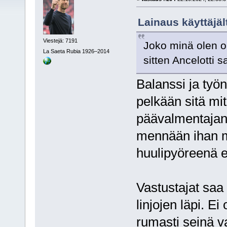
Lainaus käyttäjäl
Viestejä: 7191
Joko minä olen o
La Saeta Rubia 1926–2014
sitten Ancelotti 
Balanssi ja ty
pelkään sitä mit
päävalmentajan 
mennään ihan m
huulipyöreenä e
Vastustajat saa
linjojen läpi. E
rumasti seinä v