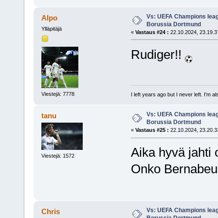
Vs: UEFA Champions leagu
Alpo
Borussia Dortmund
Ylläpitäjä
«
Vastaus #24 :
22.10.2024, 23.19.3
Rudiger!!
Viestejä: 7778
I left years ago but I never left. I'm 
Vs: UEFA Champions leagu
tanu
Borussia Dortmund
«
Vastaus #25 :
22.10.2024, 23.20.3
Aika hyvä jahti 
Viestejä: 1572
Onko Bernabeun 
Vs: UEFA Champions leagu
Chris
Borussia Dortmund