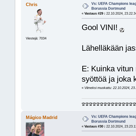
Vs: UEFA Champions leagu
Chris
Borussia Dortmund
«
Vastaus #29 :
22.10.2024, 23.22.3
Gool VINI!
Viestejä: 7034
Lähelläkään jass
E: Kuinka vitun
syöttöä ja joka
«
Viimeksi muokattu: 22.10.2024, 23.2
🏆🏆🏆🏆🏆🏆🏆🏆🏆🏆🏆🏆🏆🏆
Vs: UEFA Champions leagu
Mágico Madrid
Borussia Dortmund
«
Vastaus #30 :
22.10.2024, 23.23.1