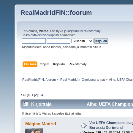
RealMadridFIN::foorum
Tervetuloa,
Vieras
. Ole hyvä ja
kirjaudu
tai
rekisteröidy
.
Jäikö
aktivointisähköposti
saamatta?
Kirjautuaksesi anna tunnus, salasana ja istuntosi pituus
Etusivu
Ohjeet
Kirjaudu
Rekisteröidy
RealMadridFIN::foorum
»
Real Madrid
»
Otteluseurannat
»
Aihe:
UEFA Champ
Sivuja:
1
[
2
]
3
4
Kirjoittaja
Aihe: UEFA Champions 
kertaa)
0 jäsentä ja 1 Vieras katselee tätä aihetta.
Vs: UEFA Champions leagu
Mágico Madrid
Borussia Dortmund
«
Vastaus #20 :
22.10.2024, 22.58.3