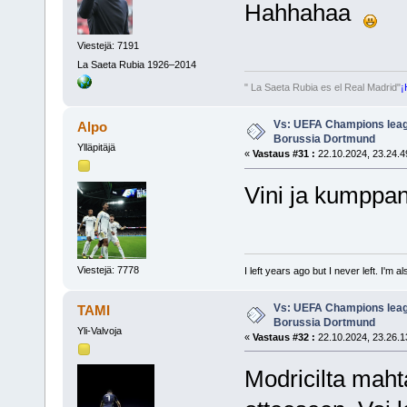
Hahhahaa
Viestejä: 7191
La Saeta Rubia 1926–2014
" La Saeta Rubia es el Real Madrid"
¡
Vs: UEFA Champions leagu
Alpo
Borussia Dortmund
Ylläpitäjä
«
Vastaus #31 :
22.10.2024, 23.24.4
Vini ja kumppani
Viestejä: 7778
I left years ago but I never left. I'm 
Vs: UEFA Champions leagu
TAMI
Borussia Dortmund
Yli-Valvoja
«
Vastaus #32 :
22.10.2024, 23.26.1
Modricilta maht