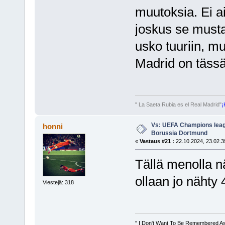
muutoksia. Ei ai
joskus se musta
usko tuuriin, mu
Madrid on tässä
" La Saeta Rubia es el Real Madrid"
¡
Vs: UEFA Champions leagu
honni
Borussia Dortmund
«
Vastaus #21 :
22.10.2024, 23.02.3
Tällä menolla 
ollaan jo nähty 
Viestejä: 318
'' I Don't Want To Be Remembered A