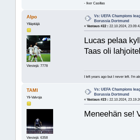
- Iker Casillas
Vs: UEFA Champions leagu
Alpo
Borussia Dortmund
Ylläpitäjä
«
Vastaus #22 :
22.10.2024, 23.09.4
Lucas pelaa kyl
Taas oli lahjoite
Viestejä: 7778
I left years ago but I never left. I'm 
Vs: UEFA Champions leagu
TAMI
Borussia Dortmund
Yli-Valvoja
«
Vastaus #23 :
22.10.2024, 23.19.2
Meneehän se!
Viestejä: 6358