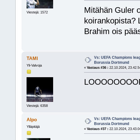
Mitähän Guler on
Viestejä: 1572
koirankopista? L
Brahim ois pääs
Vs: UEFA Champions leagu
TAMI
Borussia Dortmund
Yli-Valvoja
«
Vastaus #36 :
22.10.2024, 23.42.5
LOOOOOOOOR
Viestejä: 6358
Vs: UEFA Champions leagu
Alpo
Borussia Dortmund
Ylläpitäjä
«
Vastaus #37 :
22.10.2024, 23.43.0