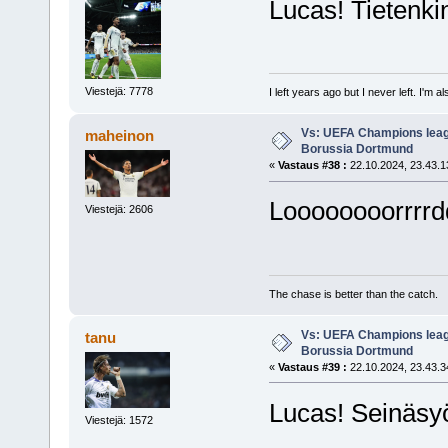
Lucas! Tietenki
Viestejä: 7778
I left years ago but I never left. I'm 
Vs: UEFA Champions leagu
maheinon
Borussia Dortmund
«
Vastaus #38 :
22.10.2024, 23.43.1
Loooooooorrrrdd
Viestejä: 2606
The chase is better than the catch.
Vs: UEFA Champions leagu
tanu
Borussia Dortmund
«
Vastaus #39 :
22.10.2024, 23.43.3
Lucas! Seinäsyö
Viestejä: 1572