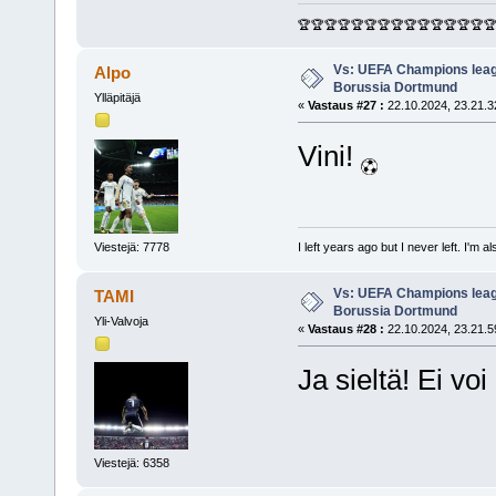
🏆🏆🏆🏆🏆🏆🏆🏆🏆🏆🏆🏆🏆🏆
Vs: UEFA Champions leagu
Alpo
Borussia Dortmund
Ylläpitäjä
«
Vastaus #27 :
22.10.2024, 23.21.3
Vini!
Viestejä: 7778
I left years ago but I never left. I'm 
Vs: UEFA Champions leagu
TAMI
Borussia Dortmund
Yli-Valvoja
«
Vastaus #28 :
22.10.2024, 23.21.5
Ja sieltä! Ei voi
Viestejä: 6358