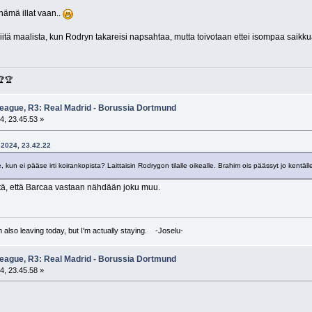
nämä illat vaan..
iitä maalista, kun Rodryn takareisi napsahtaa, mutta toivotaan ettei isompaa saikkua
🏆🏆
eague, R3: Real Madrid - Borussia Dortmund
4, 23.45.53 »
0.2024, 23.42.22
 kun ei pääse irti koirankopista? Laittaisin Rodrygon tilalle oikealle. Brahim ois päässyt jo kentäll
ttä, että Barcaa vastaan nähdään joku muu.
I'm also leaving today, but I'm actually staying. -Joselu-
eague, R3: Real Madrid - Borussia Dortmund
4, 23.45.58 »