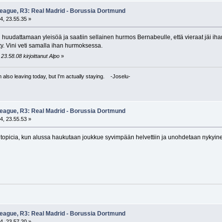
eague, R3: Real Madrid - Borussia Dortmund
4, 23.55.35 »
i huudattamaan yleisöä ja saatiin sellainen hurmos Bernabeulle, että vieraat jäi ihan
ty. Vini veti samalla ihan hurmoksessa.
23.58.08 kirjoittanut Alpo
»
I'm also leaving today, but I'm actually staying. -Joselu-
eague, R3: Real Madrid - Borussia Dortmund
4, 23.55.53 »
lutopicia, kun alussa haukutaan joukkue syvimpään helvettiin ja unohdetaan nykyinen
eague, R3: Real Madrid - Borussia Dortmund
4, 23.57.20 »