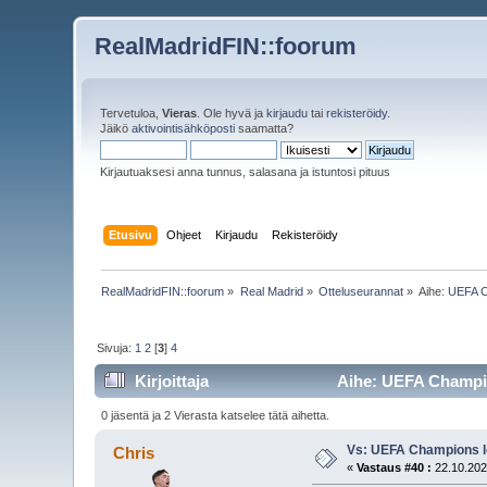
RealMadridFIN::foorum
Tervetuloa,
Vieras
. Ole hyvä ja
kirjaudu
tai
rekisteröidy
.
Jäikö
aktivointisähköposti
saamatta?
Kirjautuaksesi anna tunnus, salasana ja istuntosi pituus
Etusivu
Ohjeet
Kirjaudu
Rekisteröidy
RealMadridFIN::foorum
»
Real Madrid
»
Otteluseurannat
»
Aihe:
UEFA C
Sivuja:
1
2
[
3
]
4
Kirjoittaja
Aihe: UEFA Champio
0 jäsentä ja 2 Vierasta katselee tätä aihetta.
Vs: UEFA Champions l
Chris
«
Vastaus #40 :
22.10.202