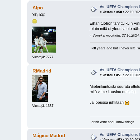
Vs: UEFA Champions l
Alpo
«
Vastaus #50 :
22.10.202
Ylläpitäjä
Eihän tuohon tarvittu kuin Vin
jotain mitä ei yleensä ole näh
«
Viimeksi muokattu: 22.10.2024, 
I left years ago but I never left. 
Viestejä: 7777
Vs: UEFA Champions l
RMadrid
«
Vastaus #51 :
22.10.202
Mielenkiintoista seurata otte
mitä viime kausina on tullut...
Ja lopussa juhlitaan
Viestejä: 1337
I drink wine and I know things
Vs: UEFA Champions l
Mágico Madrid
«
Vastaus #52 :
22.10.202