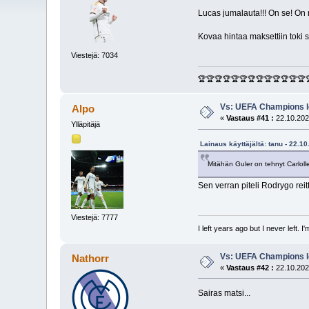
Lucas jumalauta!!! On se! On 
Kovaa hintaa maksettiin toki s
Viestejä: 7034
🏆🏆🏆🏆🏆🏆🏆🏆🏆🏆🏆🏆🏆
Vs: UEFA Champions l
Alpo
«
Vastaus #41 :
22.10.202
Ylläpitäjä
Lainaus käyttäjältä: tanu - 22.1
Mitähän Guler on tehnyt Carlolle,
Sen verran piteli Rodrygo rei
Viestejä: 7777
I left years ago but I never left. 
Vs: UEFA Champions l
Nathorr
«
Vastaus #42 :
22.10.202
Sairas matsi...