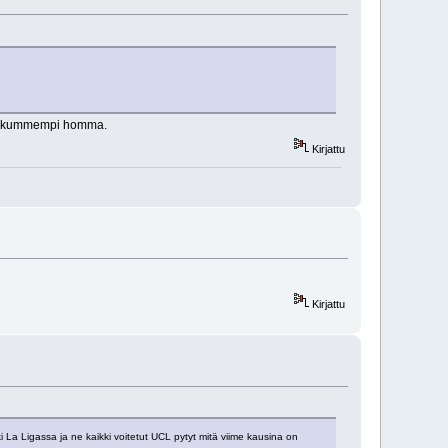
sen kummempi homma.
Kirjattu
Kirjattu
 La Ligassa ja ne kaikki voitetut UCL pytyt mitä viime kausina on