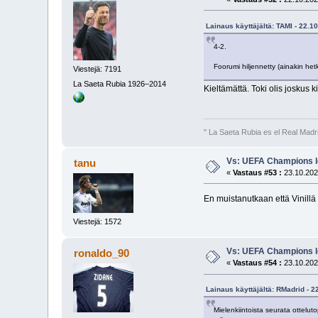
Lainaus käyttäjältä: TAMI - 22.1
4-2.
Foorumi hiljennetty (ainakin hetk
Viestejä: 7191
La Saeta Rubia 1926–2014
Kieltämättä. Toki olis joskus 
" La Saeta Rubia es el Real Madr
Vs: UEFA Champions l
tanu
«
Vastaus #53 :
23.10.202
En muistanutkaan että Vinill
Viestejä: 1572
Vs: UEFA Champions l
ronaldo_90
«
Vastaus #54 :
23.10.202
Lainaus käyttäjältä: RMadrid - 2
Mielenkiintoista seurata ottelu