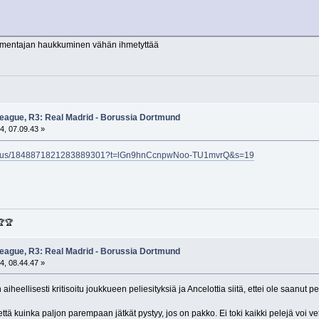
almentajan haukkuminen vähän ihmetyttää
eague, R3: Real Madrid - Borussia Dortmund
4, 07.09.43 »
l/status/1848871821283889301?t=lGn9hnCcnpwNoo-TU1mvrQ&s=19
🏆🏆
eague, R3: Real Madrid - Borussia Dortmund
4, 08.44.47 »
 aiheellisesti kritisoitu joukkueen peliesityksiä ja Ancelottia siitä, ettei ole saanut p
 että kuinka paljon parempaan jätkät pystyy, jos on pakko. Ei toki kaikki pelejä voi vetä