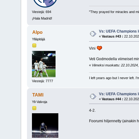
Viestejä: 694
"They prayed for miracles and mi
¡Hala Madrid!
Vs: UEFA Champions l
Alpo
«
Vastaus #43 :
22.10.202
Ylläpitäjä
Vini
Veti Godmodella viimeiset min
«
Viimeksi muokattu: 22.10.2024, 
I left years ago but I never left. 
Viestejä: 7777
Vs: UEFA Champions l
TAMI
«
Vastaus #44 :
22.10.202
Yli-Valvoja
4-2.
Foorumi hiljennetty (ainakin h