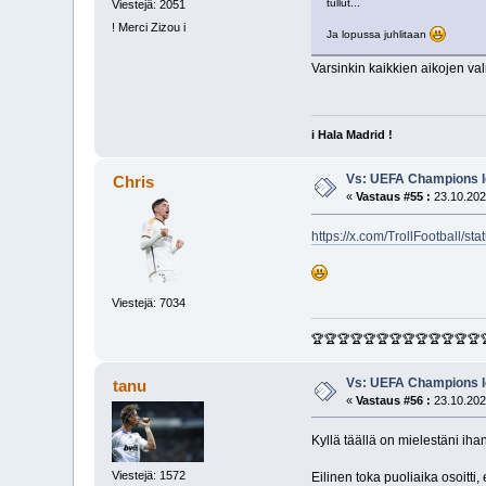
tullut...
Viestejä: 2051
! Merci Zizou i
Ja lopussa juhlitaan
Varsinkin kaikkien aikojen v
i Hala Madrid !
Vs: UEFA Champions l
Chris
«
Vastaus #55 :
23.10.202
https://x.com/TrollFootbal
Viestejä: 7034
🏆🏆🏆🏆🏆🏆🏆🏆🏆🏆🏆🏆🏆
Vs: UEFA Champions l
tanu
«
Vastaus #56 :
23.10.202
Kyllä täällä on mielestäni ihan
Viestejä: 1572
Eilinen toka puoliaika osoitti,