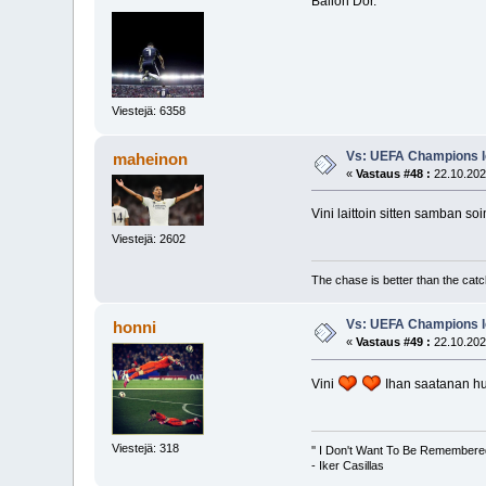
Ballon Dor.
Viestejä: 6358
Vs: UEFA Champions l
maheinon
«
Vastaus #48 :
22.10.202
Vini laittoin sitten samban so
Viestejä: 2602
The chase is better than the catc
Vs: UEFA Champions l
honni
«
Vastaus #49 :
22.10.202
Vini
Ihan saatanan h
Viestejä: 318
'' I Don't Want To Be Remembere
- Iker Casillas