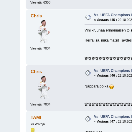
Viestejä: 6358
Vs: UEFA Champions l
Chris
«
Vastaus #45 :
22.10.202
Vini kruunaa erinomaisen toisen
Herra isä, mikä matsi! Täyde
Viestejä: 7034
🏆🏆🏆🏆🏆🏆🏆🏆🏆🏆🏆🏆🏆
Vs: UEFA Champions l
Chris
«
Vastaus #46 :
22.10.202
Näppärä poika
Viestejä: 7034
🏆🏆🏆🏆🏆🏆🏆🏆🏆🏆🏆🏆🏆
Vs: UEFA Champions l
TAMI
«
Vastaus #47 :
22.10.202
Yli-Valvoja