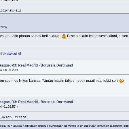
0.2024, 23.46.11
eksi).
kiva taputella pinoon se peli heti alkuun.
Ei se ole kuin tekemisestä kiinni, ei 
id"
¡HalaMadrid!
eague, R3: Real Madrid - Borussia Dortmund
4, 00.07.20 »
ä on sopimus Niken kanssa. Tämän matsin jälkeen puoli maailmaa tietää sen.
eague, R3: Real Madrid - Borussia Dortmund
4, 01.02.57 »
2.10.2024, 23.55.53
topicia, kun alussa haukutaan joukkue syvimpään helvettiin ja unohdetaan nykyinen tappioton putki