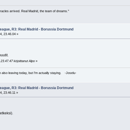
racles arrived. Real Madrid, the team of dreams."
eague, R3: Real Madrid - Borussia Dortmund
4, 23.46.04 »
uutit.
23.47.47 kirjoittanut Alpo
»
I'm also leaving today, but I'm actually staying. -Joselu-
eague, R3: Real Madrid - Borussia Dortmund
4, 23.46.11 »
etkeksi).