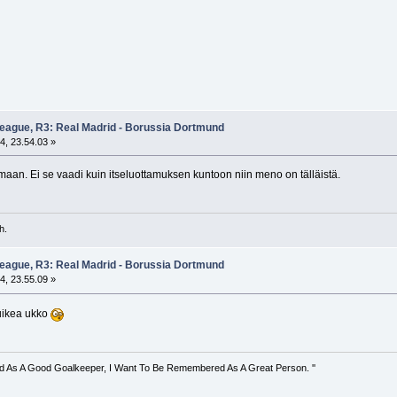
eague, R3: Real Madrid - Borussia Dortmund
4, 23.54.03 »
imaan. Ei se vaadi kuin itseluottamuksen kuntoon niin meno on tälläistä.
h.
eague, R3: Real Madrid - Borussia Dortmund
4, 23.55.09 »
uikea ukko
d As A Good Goalkeeper, I Want To Be Remembered As A Great Person. ''