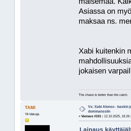
maisemaa. Kaikk
Asiassa on myös 
maksaa ns. men
Xabi kuitenkin 
mahdollisuuksia
jokaisen varpail
The chase is better than the catch.
Vs: Xabi Alonso - baskin 
TAMI
dominanssiin
Yli-Valvoja
«
Vastaus #101 :
12.10.2025, 18.26.
Lainaus käyttäjäl