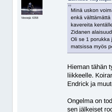
Minä uskon voima
enkä välttämättä
Viestejä: 6358
kavereita kentäll
Zidanen alaisuud
Oli se 1 porukka ja
matsissa myös peli
Hieman tähän ty
liikkeelle. Koir
Endrick ja muute
Ongelma on tode
sen jälkeiset r