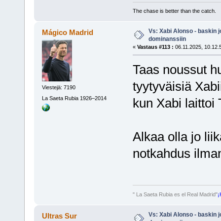
The chase is better than the catch.
Vs: Xabi Alonso - baskin 
Mágico Madrid
dominanssiin
«
Vastaus #113 :
06.11.2025, 10.12.
Taas noussut huh
tyytyväisiä Xab
Viestejä: 7190
La Saeta Rubia 1926–2014
kun Xabi laittoi 
Alkaa olla jo li
notkahdus ilman 
" La Saeta Rubia es el Real Madrid"
¡
Vs: Xabi Alonso - baskin 
Ultras Sur