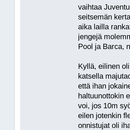
vaihtaa Juventu
seitsemän kertaa
aika lailla ran
jengejä molemma
Pool ja Barca, n
Kyllä, eilinen o
katsella majutao
että ihan jokain
haltuunottokin e
voi, jos 10m syö
eilen jotenkin f
onnistujat oli i