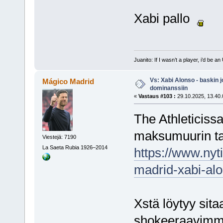
Xabi pallo
Juanito: If I wasn’t a player, i’d be an 
Vs: Xabi Alonso - baskin 
Mágico Madrid
dominanssiin
«
Vastaus #103 :
29.10.2025, 13.40.
The Athleticissa
maksumuurin t
Viestejä: 7190
La Saeta Rubia 1926–2014
https://www.nyt
madrid-xabi-alon
Xstä löytyy sitaa
shokeeraavimma