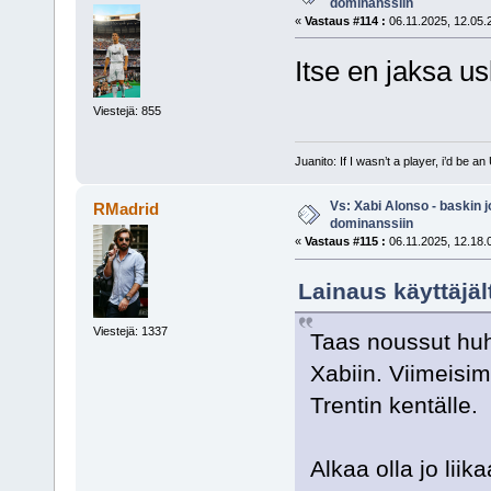
dominanssiin
«
Vastaus #114 :
06.11.2025, 12.05.
Itse en jaksa us
Viestejä: 855
Juanito: If I wasn’t a player, i’d be an 
Vs: Xabi Alonso - baskin 
RMadrid
dominanssiin
«
Vastaus #115 :
06.11.2025, 12.18.
Lainaus käyttäjäl
Viestejä: 1337
Taas noussut huhu
Xabiin. Viimeisim
Trentin kentälle.
Alkaa olla jo lii