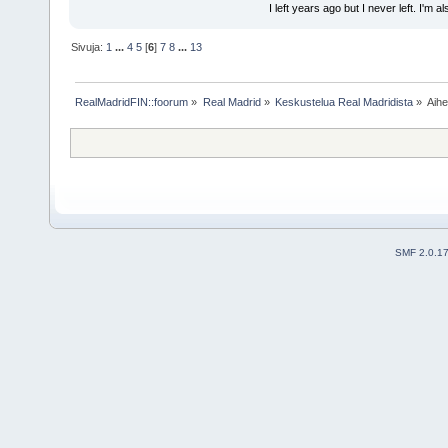
I left years ago but I never left. I'm 
Sivuja:
1
...
4
5
[
6
]
7
8
...
13
RealMadridFIN::foorum
»
Real Madrid
»
Keskustelua Real Madridista
»
Aih
SMF 2.0.1