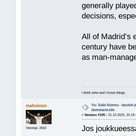
generally played
decisions, espec
All of Madrid’s
century have b
as man-manager
I drink wine and I know things
Vs: Xabi Alonso - baskin 
maheinon
dominanssiin
«
Vastaus #105 :
31.10.2025, 20.18.
Jos joukkueessa
Viestejä: 2602