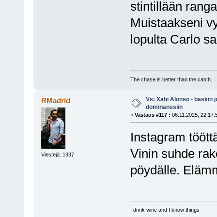
stintillään rang
Muistaakseni vy
lopulta Carlo sa
The chase is better than the catch.
Vs: Xabi Alonso - baskin 
RMadrid
dominanssiin
«
Vastaus #117 :
06.11.2025, 22.17.
Instagram tööttä
Vinin suhde rak
Viestejä: 1337
pöydälle. Elämm
I drink wine and I know things