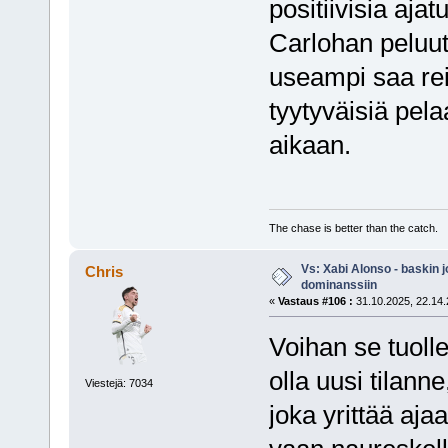
positiivisia aj
Carlohan peluutt
useampi saa reil
tyytyväisiä pel
aikaan.
The chase is better than the catch.
Vs: Xabi Alonso - baskin 
Chris
dominanssiin
«
Vastaus #106 :
31.10.2025, 22.14.
Voihan se tuolle
olla uusi tilann
Viestejä: 7034
joka yrittää ajaa