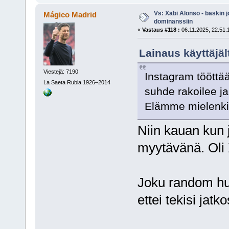
Vs: Xabi Alonso - baskin 
Mágico Madrid
dominanssiin
«
Vastaus #118 :
06.11.2025, 22.51.
Lainaus käyttäjäl
Viestejä: 7190
Instagram tööttää 
La Saeta Rubia 1926–2014
suhde rakoilee ja
Elämme mielenkii
Niin kauan kun j
myytävänä. Oli X
Joku random huhu
ettei tekisi jat