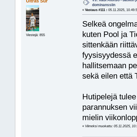
Ultras Sur
dominanssiin
«
Vastaus #111 :
05.11.2025, 10.49.
Selkeä ongelma 
kuten Pool ja Ti
Viestejä: 855
sittenkään riit
fyysisyydessä e
hallitsemaan pel
sekä eilen että 
Hutipelejä tulee
parannuksen vii
mielin viikonlo
«
Viimeksi muokattu: 05.11.2025, 10.5