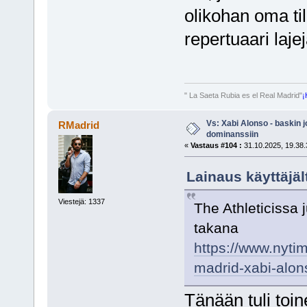
olikohan oma til
repertuaari lajej
" La Saeta Rubia es el Real Madrid"
¡
Vs: Xabi Alonso - baskin 
RMadrid
dominanssiin
«
Vastaus #104 :
31.10.2025, 19.38.
Lainaus käyttäjäl
Viestejä: 1337
The Athleticissa 
takana
https://www.nyti
madrid-xabi-alonso
Tänään tuli toin