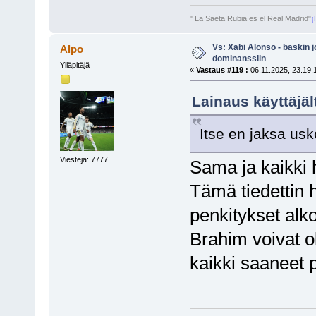
" La Saeta Rubia es el Real Madrid"
¡
Vs: Xabi Alonso - baskin 
Alpo
dominanssiin
Ylläpitäjä
«
Vastaus #119 :
06.11.2025, 23.19.
Lainaus käyttäjält
Itse en jaksa usk
Viestejä: 7777
Sama ja kaikki h
Tämä tiedettin h
penkitykset alk
Brahim voivat o
kaikki saaneet p