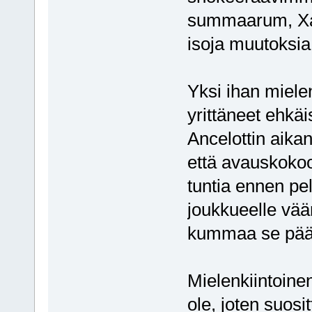
summaarum, Xab
isoja muutoksia
Yksi ihan mielen
yrittäneet ehkäi
Ancelottin aika
että avauskokoo
tuntia ennen pel
joukkueelle vää
kummaa se päät
Mielenkiintoinen 
ole, joten suosi