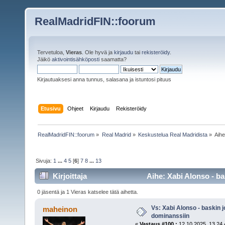
RealMadridFIN::foorum
Tervetuloa,
Vieras
. Ole hyvä ja
kirjaudu
tai
rekisteröidy
.
Jäikö
aktivointisähköposti
saamatta?
Kirjautuaksesi anna tunnus, salasana ja istuntosi pituus
Etusivu
Ohjeet
Kirjaudu
Rekisteröidy
RealMadridFIN::foorum
»
Real Madrid
»
Keskustelua Real Madridista
»
Aih
Sivuja:
1
...
4
5
[
6
]
7
8
...
13
Kirjoittaja
Aihe: Xabi Alonso - ba
0 jäsentä ja 1 Vieras katselee tätä aihetta.
Vs: Xabi Alonso - baskin 
maheinon
dominanssiin
«
Vastaus #100 :
12.10.2025, 13.24.