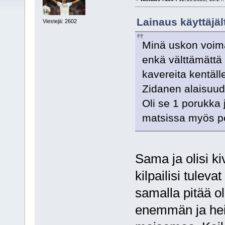
Lainaus käyttäjäl
Viestejä: 2602
Minä uskon voima
enkä välttämättä
kavereita kentäll
Zidanen alaisuud
Oli se 1 porukka ja
matsissa myös peli
Sama ja olisi kiv
kilpailisi tulev
samalla pitää ol
enemmän ja hei