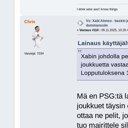
I drink wine and I know things
Vs: Xabi Alonso - baskin 
Chris
dominanssiin
«
Vastaus #110 :
05.11.2025, 10.20.
Lainaus käyttäjäl
Viestejä: 7034
Xabin johdolla p
joukkuetta vastaa
Lopputuloksena 1
Mä en PSG:tä las
joukkuet täysin 
ottaa ne pelit, 
tuo mairittele si