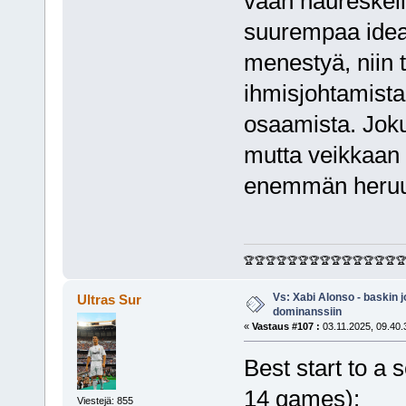
vaan naureskel
suurempaa idea
menestyä, niin t
ihmisjohtamista
osaamista. Joku 
mutta veikkaan
enemmän heruu k
🏆🏆🏆🏆🏆🏆🏆🏆🏆🏆🏆🏆🏆🏆
Vs: Xabi Alonso - baskin 
Ultras Sur
dominanssiin
«
Vastaus #107 :
03.11.2025, 09.40.
Best start to a 
14 games):
Viestejä: 855