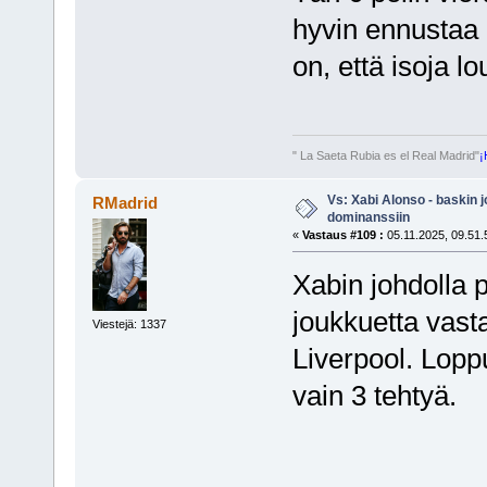
hyvin ennustaa 
on, että isoja l
" La Saeta Rubia es el Real Madrid"
¡
Vs: Xabi Alonso - baskin 
RMadrid
dominanssiin
«
Vastaus #109 :
05.11.2025, 09.51.
Xabin johdolla 
joukkuetta vasta
Viestejä: 1337
Liverpool. Lopp
vain 3 tehtyä.