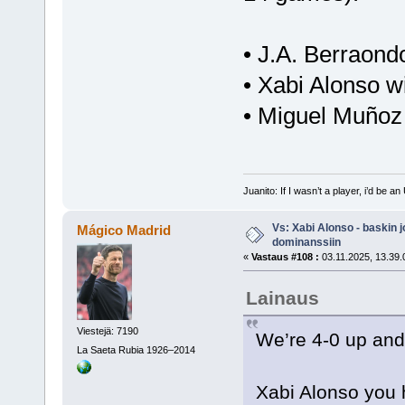
• J.A. Berraond
• Xabi Alonso w
• Miguel Muñoz 
Juanito: If I wasn’t a player, i’d be an 
Vs: Xabi Alonso - baskin 
Mágico Madrid
dominanssiin
«
Vastaus #108 :
03.11.2025, 13.39.
Lainaus
Viestejä: 7190
We’re 4-0 up and 
La Saeta Rubia 1926–2014
Xabi Alonso you 