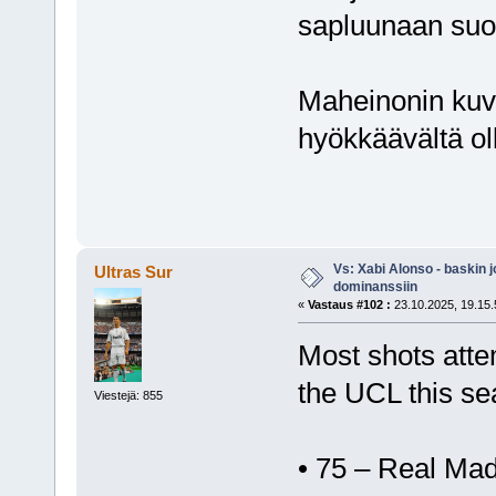
sapluunaan suora
Maheinonin kuv
hyökkäävältä ol
Vs: Xabi Alonso - baskin 
Ultras Sur
dominanssiin
«
Vastaus #102 :
23.10.2025, 19.15.
Most shots atte
the UCL this se
Viestejä: 855
• 75 – Real Mad