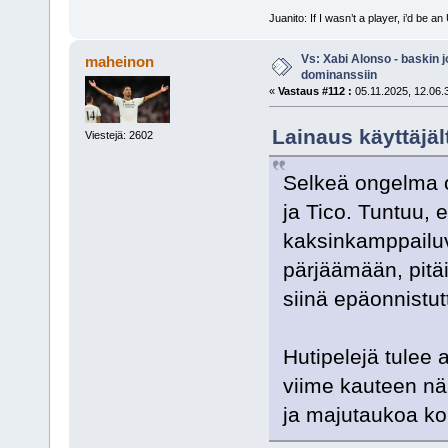
Juanito: If I wasn’t a player, i’d be an 
Vs: Xabi Alonso - baskin 
maheinon
dominanssiin
«
Vastaus #112 :
05.11.2025, 12.06.
Lainaus käyttäjält
Viestejä: 2602
Selkeä ongelma o
ja Tico. Tuntuu, e
kaksinkamppailuv
pärjäämään, pitäi
siinä epäonnistutt
Hutipelejä tulee
viime kauteen näh
ja majutaukoa koh