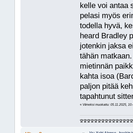
kelle voi antaa 
pelasi myös erin
todella hyvä, ke
heard Bradley p
jotenkin jaksa 
tähän matkaan. 
mietinnän paikka
kahta isoa (Barc
paljon pitää ke
tapahtunut sitt
«
Viimeksi muokattu: 05.11.2025, 10.4
🏆🏆🏆🏆🏆🏆🏆🏆🏆🏆🏆🏆🏆🏆
Vs: Xabi Alonso - baskin 