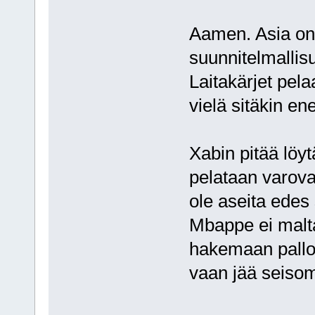
Aamen. Asia on 
suunnitelmallisu
Laitakärjet pelaa
vielä sitäkin e
Xabin pitää löy
pelataan varovai
ole aseita edes
Mbappe ei malta
hakemaan palloa 
vaan jää seisom