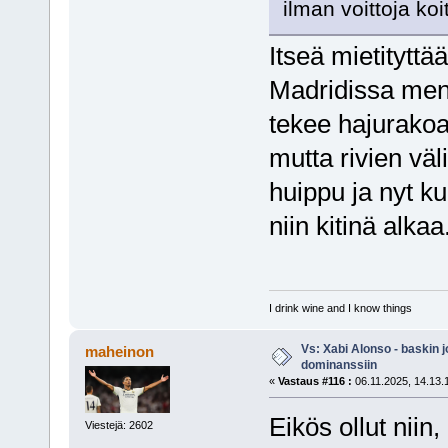
ilman voittoja koi
Itseä mietityttää
Madridissa mene
tekee hajurakoa
mutta rivien väl
huippu ja nyt k
niin kitinä alkaa
I drink wine and I know things
Vs: Xabi Alonso - baskin 
maheinon
dominanssiin
«
Vastaus #116 :
06.11.2025, 14.13.
Eikös ollut niin,
Viestejä: 2602