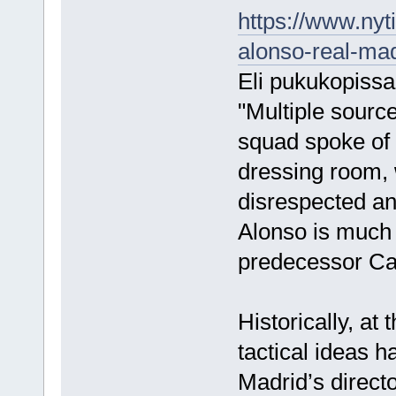
https://www.nyt
alonso-real-ma
Eli pukukopissa
"Multiple sourc
squad spoke of a
dressing room, 
disrespected and
Alonso is much 
predecessor Car
Historically, at
tactical ideas 
Madrid’s directo