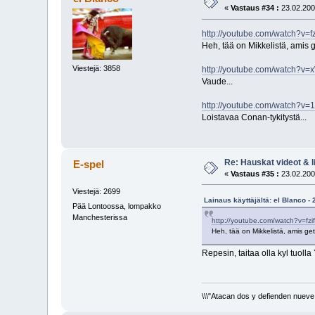
«
Vastaus #34 :
23.02.200
http://youtube.com/watch?v=f
Heh, tää on Mikkelistä, amis 
Viestejä: 3858
http://youtube.com/watch?
Vaude...
http://youtube.com/watch?v
Loistavaa Conan-tykitystä...
Re: Hauskat videot & li
E-spel
«
Vastaus #35 :
23.02.200
Viestejä: 2699
Lainaus käyttäjältä: el Blanco -
Pää Lontoossa, lompakko
Manchesterissa
http://youtube.com/watch?v=fz
Heh, tää on Mikkelistä, amis ge
Repesin, taitaa olla kyl tuoll
\\\"Atacan dos y defienden nueve.