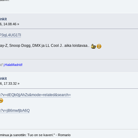
nkit
6, 14.08.46 »
=rP3qL4UG1TI
Jay-Z, Snoop Dogg, DMX ja LL Cool J.. aika loistavaa..
id"
¡HalaMadrid!
nkit
6, 17.33.32 »
tch?v=dEQb0jjAhZs&mode=related&search=
ch?v=jB6mwfjbA6Q
n minua ja sanottiin: Tuo on se kaveri." - Romario