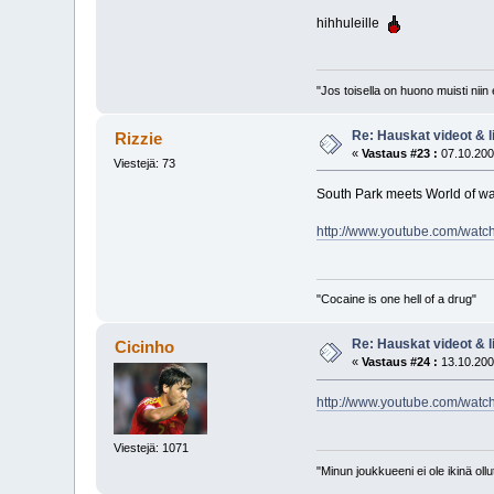
hihhuleille
"Jos toisella on huono muisti niin
Re: Hauskat videot & li
Rizzie
«
Vastaus #23 :
07.10.200
Viestejä: 73
South Park meets World of wa
http://www.youtube.com/wa
"Cocaine is one hell of a drug"
Re: Hauskat videot & li
Cicinho
«
Vastaus #24 :
13.10.200
http://www.youtube.com/wa
Viestejä: 1071
"Minun joukkueeni ei ole ikinä o