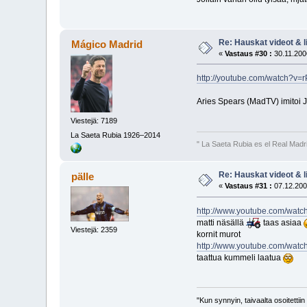
Re: Hauskat videot & li
Mágico Madrid
«
Vastaus #30 :
30.11.200
http://youtube.com/watch?v
Aries Spears (MadTV) imitoi 
Viestejä: 7189
La Saeta Rubia 1926–2014
" La Saeta Rubia es el Real Madr
Re: Hauskat videot & li
pälle
«
Vastaus #31 :
07.12.200
http://www.youtube.com/wa
matti näsällä
taas asiaa
Viestejä: 2359
kornit murot
http://www.youtube.com/wat
taattua kummeli laatua
"Kun synnyin, taivaalta osoitettii