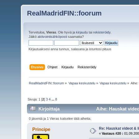
RealMadridFIN::foorum
Tervetuloa,
Vieras
. Ole hyvä ja
kirjaudu
tai
rekisteröidy
.
Jäikö
aktivointisähköposti
saamatta?
Kirjautuaksesi anna tunnus, salasana ja istuntosi pituus
Etusivu
Ohjeet
Kirjaudu
Rekisteröidy
RealMadridFIN::foorum
»
Vapaa keskustelu
»
Vapaa keskustelu
»
Aihe
Sivuja:
1
[
2
]
3
4
...
8
Kirjoittaja
Aihe: Hauskat videot
0 jäsentä ja 1 Vieras katselee tätä aihetta.
Re: Hauskat videot & li
Principe
«
Vastaus #20 :
01.09.200