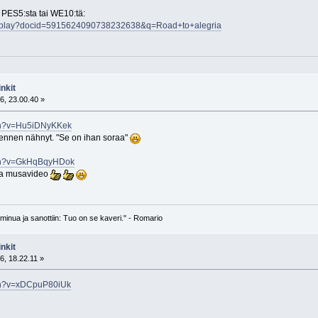
 PES5:sta tai WE10:tä:
deoplay?docid=5915624090738232638&q=Road+to+alegria
nkit
6, 23.00.40 »
tch?v=Hu5iDNyKKek
e ennen nähnyt. "Se on ihan soraa"
tch?v=GkHqBqyHDok
a musavideo
n minua ja sanottiin: Tuo on se kaveri." - Romario
nkit
6, 18.22.11 »
tch?v=xDCpuP80iUk