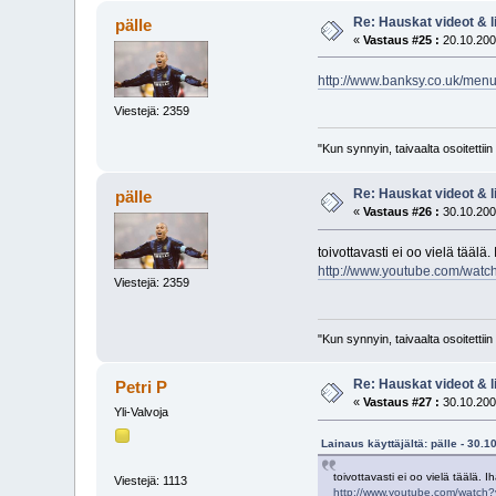
Re: Hauskat videot & li
pälle
«
Vastaus #25 :
20.10.200
http://www.banksy.co.uk/menu
Viestejä: 2359
"Kun synnyin, taivaalta osoitettii
Re: Hauskat videot & li
pälle
«
Vastaus #26 :
30.10.200
toivottavasti ei oo vielä täälä
http://www.youtube.com/wat
Viestejä: 2359
"Kun synnyin, taivaalta osoitettii
Re: Hauskat videot & li
Petri P
«
Vastaus #27 :
30.10.200
Yli-Valvoja
Lainaus käyttäjältä: pälle - 30.1
toivottavasti ei oo vielä täälä.
Viestejä: 1113
http://www.youtube.com/watch