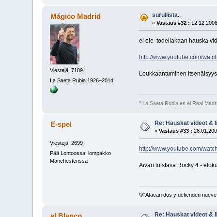
surullista..
Mágico Madrid
«
Vastaus #32 :
12.12.2006
ei ole todellakaan hauska vide
http://www.youtube.com/watc
Viestejä: 7189
Loukkaantuminen itsenäisyys
La Saeta Rubia 1926–2014
" La Saeta Rubia es el Real Madr
Re: Hauskat videot & li
E-spel
«
Vastaus #33 :
26.01.200
Viestejä: 2699
http://www.youtube.com/wat
Pää Lontoossa, lompakko
Manchesterissa
Aivan loistava Rocky 4 - elok
\\\"Atacan dos y defienden nueve.
Re: Hauskat videot & li
el Blanco