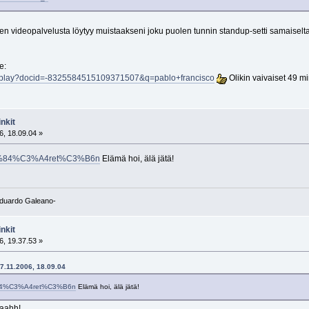
n videopalvelusta löytyy muistaakseni joku puolen tunnin standup-setti samaiselta j
e:
deoplay?docid=-8325584515109371507&q=pablo+francisco
Olikin vaivaiset 49 mi
nkit
6, 18.09.04 »
/%C3%84%C3%A4ret%C3%B6n
Elämä hoi, älä jätä!
-Eduardo Galeano-
nkit
6, 19.37.53 »
27.11.2006, 18.09.04
C3%84%C3%A4ret%C3%B6n
Elämä hoi, älä jätä!
taahh!