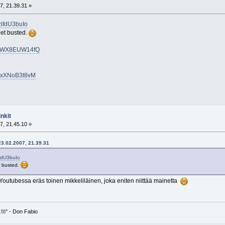
7, 21.39.31 »
zifdU3buIo
get busted.
v=xWX8EUW14fQ
=1xXNoB3t8vM
nkit
7, 21.45.10 »
 23.02.2007, 21.39.31
ifdU3buIo
t busted.
a Youtubessa eräs toinen mikkeliläinen, joka eniten niittää mainetta
\\\" - Don Fabio