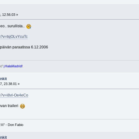
, 12.56.03 »
o.. surullista..
h?v=tsjOLvYcuTc
päivän paraatissa 6.12.2006
id"
¡HalaMadrid!
nkit
7, 23.38.01 »
ch?v=i8vl-Oe4eCo
uvan traileri
\\\" - Don Fabio
nkit