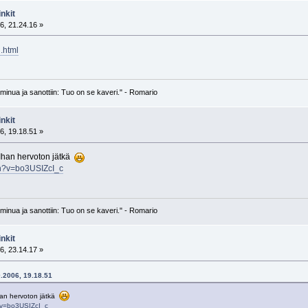
nkit
6, 21.24.16 »
.html
n minua ja sanottiin: Tuo on se kaveri." - Romario
nkit
6, 19.18.51 »
. Ihan hervoton jätkä
ch?v=bo3USIZcI_c
n minua ja sanottiin: Tuo on se kaveri." - Romario
nkit
6, 23.14.17 »
0.2006, 19.18.51
 Ihan hervoton jätkä
?v=bo3USIZcI_c