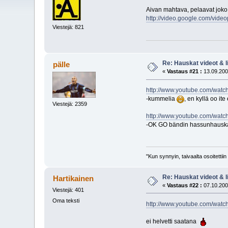
Aivan mahtava, pelaavat joko
http://video.google.com/vi
Viestejä: 821
Re: Hauskat videot & li
pälle
«
Vastaus #21 :
13.09.200
http://www.youtube.com/wa
-kummelia
, en kyllä oo it
Viestejä: 2359
http://www.youtube.com/wa
-OK GO bändin hassunhausk
"Kun synnyin, taivaalta osoitettii
Re: Hauskat videot & li
Hartikainen
«
Vastaus #22 :
07.10.200
Viestejä: 401
Oma teksti
http://www.youtube.com/wa
ei helvetti saatana