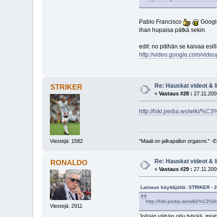
Pablo Francisco
Google
ihan hupaisa pätkä sekin.
edit: no pitihän se kaivaa esill
http://video.google.com/vi
Re: Hauskat videot & li
STRIKER
«
Vastaus #28 :
27.11.200
http://hiki.pedia.ws/wiki
Viestejä: 1582
"Maali on jalkapallon orgasmi." 
Re: Hauskat videot & li
RONALDO
«
Vastaus #29 :
27.11.200
Lainaus käyttäjältä: STRIKER - 
http://hiki.pedia.ws/wiki/%
Viestejä: 2911
Jollain vähän ollu tylsää, mja