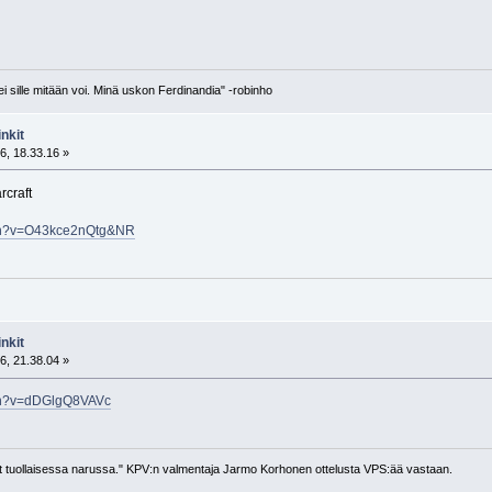
 ei sille mitään voi. Minä uskon Ferdinandia" -robinho
nkit
6, 18.33.16 »
rcraft
tch?v=O43kce2nQtg&NR
nkit
6, 21.38.04 »
tch?v=dDGlgQ8VAVc
llut tuollaisessa narussa." KPV:n valmentaja Jarmo Korhonen ottelusta VPS:ää vastaan.