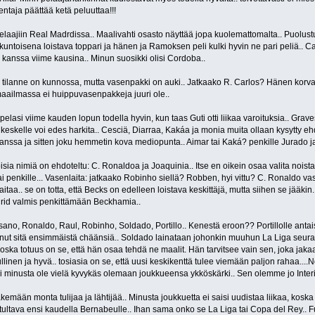
taja päättää ketä peluuttaa!!!
 pelaajiin Real Madrdissa.. Maalivahti osasto näyttää jopa kuolemattomalta.. Puolu
kuntoisena loistava toppari ja hänen ja Ramoksen peli kulki hyvin ne pari peliä..
kanssa viime kausina.. Minun suosikki olisi Cordoba..
in tilanne on kunnossa, mutta vasenpakki on auki.. Jatkaako R. Carlos? Hänen korva
 maailmassa ei huippuvasenpakkeja juuri ole..
elasi viime kauden lopun todella hyvin, kun taas Guti otti liikaa varoituksia.. Grave
 keskelle voi edes harkita.. Cesciä, Diarraa, Kakáa ja monia muita ollaan kysytty e
anssa ja sitten joku hemmetin kova mediopunta.. Aimar tai Kaká? penkille Jurado j
toisia nimiä on ehdoteltu: C. Ronaldoa ja Joaquinia.. Itse en oikein osaa valita noist
ai penkille... Vasenlaita: jatkaako Robinho siellä? Robben, hyi vittu? C. Ronaldo 
laitaa.. se on totta, että Becks on edelleen loistava keskittäjä, mutta siihen se jääkin.
id valmis penkittämään Beckhamia..
ssano, Ronaldo, Raul, Robinho, Soldado, Portillo.. Kenestä eroon?? Portillolle an
saanut sitä ensimmäistä chäänsiä.. Soldado lainataan johonkin muuhun La Liga seu
oska totuus on se, että hän osaa tehdä ne maalit. Hän tarvitsee vain sen, joka jakaa
ullinen ja hyvä.. tosiasia on se, että uusi keskikenttä tulee viemään paljon rahaa....
ei minusta ole vielä kyvykäs olemaan joukkueensa ykköskärki.. Sen olemme jo Inte
ään monta tulijaa ja lähtijää.. Minusta joukkuetta ei saisi uudistaa liikaa, koska s
ultava ensi kaudella Bernabeulle.. Ihan sama onko se La Liga tai Copa del Rey.. Futu