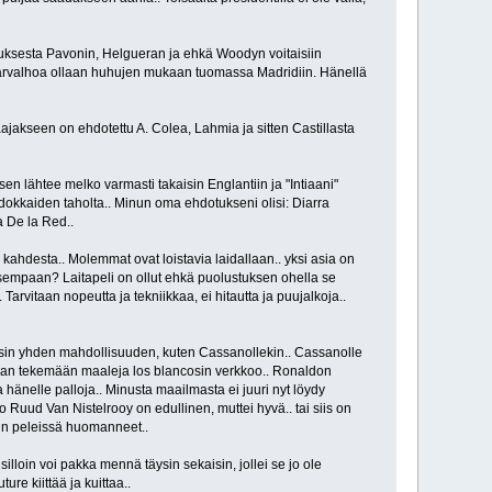
stuksesta Pavonin, Helgueran ja ehkä Woodyn voitaisiin
 Carvalhoa ollaan huhujen mukaan tuomassa Madridiin. Hänellä
ajakseen on ehdotettu A. Colea, Lahmia ja sitten Castillasta
sen lähtee melko varmasti takaisin Englantiin ja "Intiaani"
hdokkaiden taholta.. Minun oma ehdotukseni olisi: Diarra
a De la Red..
a kahdesta.. Molemmat ovat loistavia laidallaan.. yksi asia on
vasempaan? Laitapeli on ollut ehkä puolustuksen ohella se
. Tarvitaan nopeutta ja tekniikkaa, ei hitautta ja puujalkoja..
taisin yhden mahdollisuuden, kuten Cassanollekin.. Cassanolle
raan tekemään maaleja los blancosin verkkoo.. Ronaldon
 hänelle palloja.. Minusta maailmasta ei juuri nyt löydy
No Ruud Van Nistelrooy on edullinen, muttei hyvä.. tai siis on
rin peleissä huomanneet..
illoin voi pakka mennä täysin sekaisin, jollei se jo ole
re kiittää ja kuittaa..