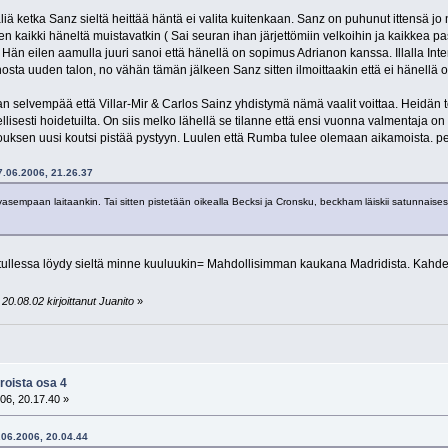
liä ketka Sanz sieltä heittää häntä ei valita kuitenkaan. Sanz on puhunut ittensä jo 
n kaikki häneltä muistavatkin ( Sai seuran ihan järjettömiin velkoihin ja kaikkea pa
. Hän eilen aamulla juuri sanoi että hänellä on sopimus Adrianon kanssa. Illalla Inter
nosta uuden talon, no vähän tämän jälkeen Sanz sitten ilmoittaakin että ei hänel
 selvempää että Villar-Mir & Carlos Sainz yhdistymä nämä vaalit voittaa. Heidän t
ellisesti hoidetuilta. On siis melko lähellä se tilanne että ensi vuonna valmentaja 
ouksen uusi koutsi pistää pystyyn. Luulen että Rumba tulee olemaan aikamoista. pe
27.06.2006, 21.26.37
asempaan laitaankin. Tai sitten pistetään oikealla Becksi ja Cronsku, beckham läiskii satunnaisest
llessa löydy sieltä minne kuuluukin= Mahdollisimman kaukana Madridista. Kahden
20.08.02 kirjoittanut Juanito
»
roista osa 4
06, 20.17.40 »
8.06.2006, 20.04.44