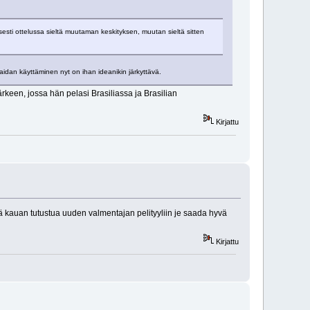
esti ottelussa sieltä muutaman keskityksen, muutan sieltä sitten
dan käyttäminen nyt on ihan ideanikin järkyttävä.
keen, jossa hän pelasi Brasiliassa ja Brasilian
Kirjattu
nä kauan tutustua uuden valmentajan pelityyliin je saada hyvä
Kirjattu