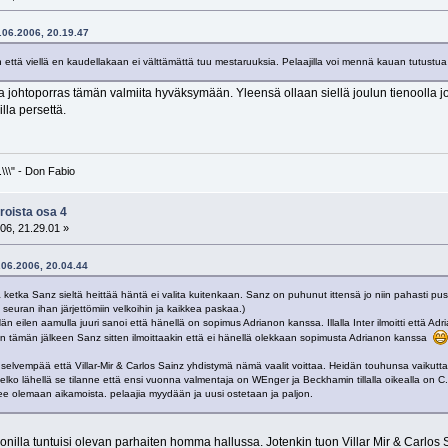
8.06.2006, 20.19.47
en että viellä en kaudellakaan ei välttämättä tuu mestaruuksia. Pelaajilla voi mennä kauan tutustu
 ja johtoporras tämän valmiita hyväksymään. Yleensä ollaan siellä joulun tienoolla 
illa persettä.
\\\" - Don Fabio
roista osa 4
06, 21.29.01 »
8.06.2006, 20.04.44
ä ketka Sanz sieltä heittää häntä ei valita kuitenkaan. Sanz on puhunut ittensä jo niin pahasti pu
 seuran ihan järjettömiin velkoihin ja kaikkea paskaa.)
än eilen aamulla juuri sanoi että hänellä on sopimus Adrianon kanssa. Illalla Inter ilmoitti että Adr
n tämän jälkeen Sanz sitten ilmoittaakin että ei hänellä olekkaan sopimusta Adrianon kanssa
elvempää että Villar-Mir & Carlos Sainz yhdistymä nämä vaalit voittaa. Heidän touhunsa vaikuttaa 
s melko lähellä se tilanne että ensi vuonna valmentaja on WEnger ja Beckhamin tillalla oikealla on
e olemaan aikamoista. pelaajia myydään ja uusi ostetaan ja paljon.
illa tuntuisi olevan parhaiten homma hallussa. Jotenkin tuon Villar Mir & Carlos S