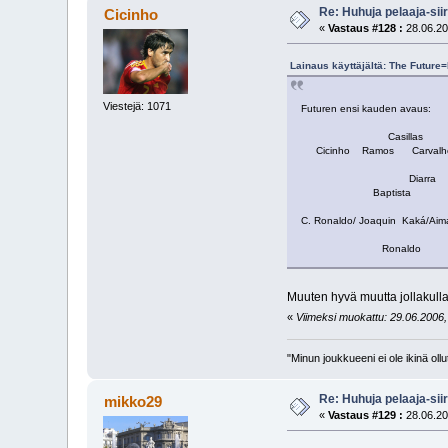
Re: Huhuja pelaaja-siir
Cicinho
«
Vastaus #128 :
28.06.20
Lainaus käyttäjältä: The Future
Viestejä: 1071
Futuren ensi kauden avaus:
Casillas
Cicinho Ramos Carvalho 
Diarra
Baptista
C. Ronaldo/ Joaquin Kaká/Aim
Ronaldo
Muuten hyvä muutta jollakulla
«
Viimeksi muokattu: 29.06.2006, 
"Minun joukkueeni ei ole ikinä o
Re: Huhuja pelaaja-siir
mikko29
«
Vastaus #129 :
28.06.20