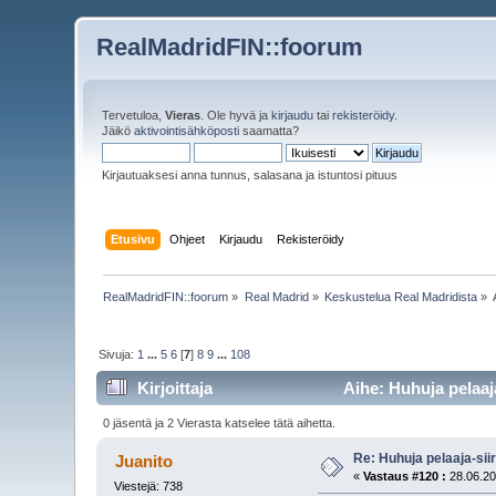
RealMadridFIN::foorum
Tervetuloa,
Vieras
. Ole hyvä ja
kirjaudu
tai
rekisteröidy
.
Jäikö
aktivointisähköposti
saamatta?
Kirjautuaksesi anna tunnus, salasana ja istuntosi pituus
Etusivu
Ohjeet
Kirjaudu
Rekisteröidy
RealMadridFIN::foorum
»
Real Madrid
»
Keskustelua Real Madridista
»
Sivuja:
1
...
5
6
[
7
]
8
9
...
108
Kirjoittaja
Aihe: Huhuja pelaaja
0 jäsentä ja 2 Vierasta katselee tätä aihetta.
Re: Huhuja pelaaja-siir
Juanito
«
Vastaus #120 :
28.06.20
Viestejä: 738