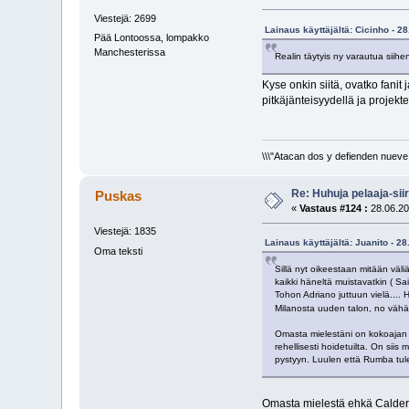
Viestejä: 2699
Lainaus käyttäjältä: Cicinho - 2
Pää Lontoossa, lompakko
Manchesterissa
Realin täytyis ny varautua siih
Kyse onkin siitä, ovatko fanit
pitkäjänteisyydellä ja projekte
\\\"Atacan dos y defienden nueve.
Re: Huhuja pelaaja-siir
Puskas
«
Vastaus #124 :
28.06.20
Viestejä: 1835
Lainaus käyttäjältä: Juanito - 2
Oma teksti
Sillä nyt oikeestaan mitään väli
kaikki häneltä muistavatkin ( Sai
Tohon Adriano juttuun vielä.... H
Milanosta uuden talon, no vähä
Omasta mielestäni on kokoajan s
rehellisesti hoidetuilta. On sii
pystyyn. Luulen että Rumba tule
Omasta mielestä ehkä Calderon