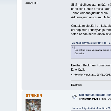
JUANITO!
Sillä nyt oikeestaan mitään vä
edellisen Realin pressa kaude
Tohon Adriano juttuun vielä...
Adriano juuri on ostanut Mila
Omasta mielestäni on kokoajan
esi sopimus jutut hyvin ja reh
sitten nähdä minkälaisen siiv
Lainaus käyttäjältä: Principe - 
Cronskun voisi varmaan pistää v
Cronsku.
Eiköhän Beckham Ronaldon tu
järkyttävä.
«
Viimeksi muokattu: 28.06.2006, 
Räpmies
Re: Huhuja pelaaja-siir
STRIKER
«
Vastaus #121 :
28.06.20
Lainaus käyttäjältä: Juanito - 2