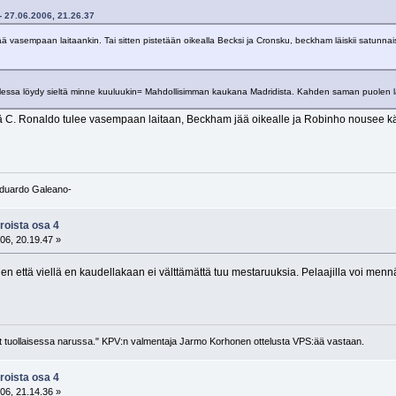
 - 27.06.2006, 21.26.37
ä vasempaan laitaankin. Tai sitten pistetään oikealla Becksi ja Cronsku, beckham läiskii satunnais
ssa löydy sieltä minne kuuluukin= Mahdollisimman kaukana Madridista. Kahden saman puolen lai
tä C. Ronaldo tulee vasempaan laitaan, Beckham jää oikealle ja Robinho nousee kär
-Eduardo Galeano-
roista osa 4
06, 20.19.47 »
ihen että viellä en kaudellakaan ei välttämättä tuu mestaruuksia. Pelaajilla voi men
llut tuollaisessa narussa." KPV:n valmentaja Jarmo Korhonen ottelusta VPS:ää vastaan.
roista osa 4
06, 21.14.36 »