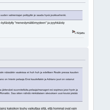
a uuden valmentajan pelityyliin je saada hyvä joukkuehenki.
jo kyllästytty "menestymättömyyteen" ja pyyhkäisty
Kirjattu
ssiin näissäkin vaaleissa et huh huh ja edellisen Realin pressa kauden
iano on Interin pelaaja Ensi kaudellakin ja Adriano juuri on ostanut
järkevästi suunnitellulta,pelaaja/manageri esi sopimus jutut hyvin ja
 C.Ronaldo. Saa sitten nähdä minkälaisen siivouksen uusi koutsi pistää
ainz kaksikon touhu vaikuttaa siltä, että hommat ovat vain