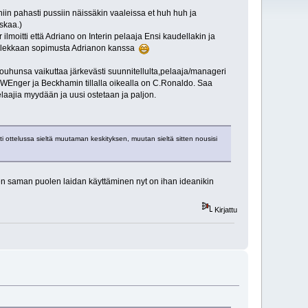
niin pahasti pussiin näissäkin vaaleissa et huh huh ja
skaa.)
 ilmoitti että Adriano on Interin pelaaja Ensi kaudellakin ja
lä olekkaan sopimusta Adrianon kanssa
ouhunsa vaikuttaa järkevästi suunnitellulta,pelaaja/manageri
on WEnger ja Beckhamin tillalla oikealla on C.Ronaldo. Saa
laajia myydään ja uusi ostetaan ja paljon.
i ottelussa sieltä muutaman keskityksen, muutan sieltä sitten nousisi
 saman puolen laidan käyttäminen nyt on ihan ideanikin
Kirjattu