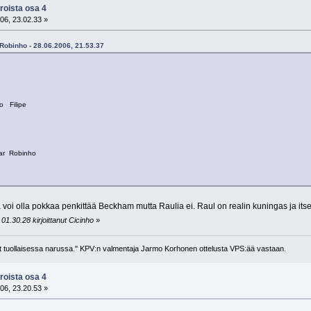
roista osa 4
06, 23.02.33 »
=Robinho - 28.06.2006, 21.53.37
Filipe
ar Robinho
 voi olla pokkaa penkittää Beckham mutta Raulia ei. Raul on realin kuningas ja itse
01.30.28 kirjoittanut Cicinho
»
llut tuollaisessa narussa." KPV:n valmentaja Jarmo Korhonen ottelusta VPS:ää vastaan.
roista osa 4
06, 23.20.53 »