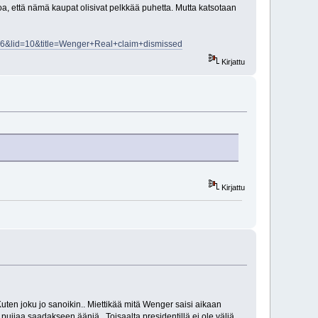
etoa, että nämä kaupat olisivat pelkkää puhetta. Mutta katsotaan
186&lid=10&title=Wenger+Real+claim+dismissed
Kirjattu
Kirjattu
Kuten joku jo sanoikin.. Miettikää mitä Wenger saisi aikaan
 puijaa saadakseen ääniä.. Toisaalta presidentillä ei ole väliä,