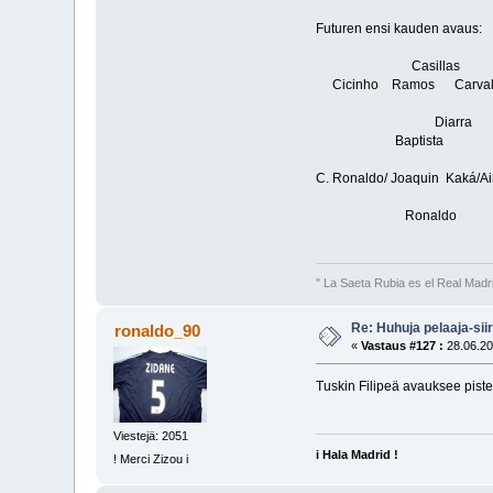
Futuren ensi kauden avaus:
Casillas
Cicinho Ramos Carvalh
Diarra
Baptista
C. Ronaldo/ Joaquin Kaká/A
Ronaldo
" La Saeta Rubia es el Real Madr
Re: Huhuja pelaaja-siir
ronaldo_90
«
Vastaus #127 :
28.06.20
Tuskin Filipeä avauksee piste
Viestejä: 2051
i Hala Madrid !
! Merci Zizou i