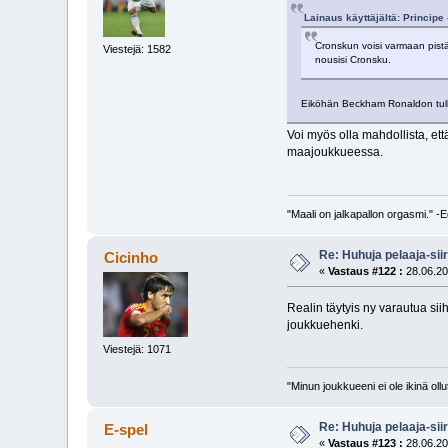
Lainaus käyttäjältä: Principe
Cronskun voisi varmaan pistä
Viestejä: 1582
nousisi Cronsku.
Eiköhän Beckham Ronaldon tulle
Voi myös olla mahdollista, et
maajoukkueessa.
"Maali on jalkapallon orgasmi." 
Re: Huhuja pelaaja-siir
Cicinho
«
Vastaus #122 :
28.06.20
Realin täytyis ny varautua si
joukkuehenki.
Viestejä: 1071
"Minun joukkueeni ei ole ikinä o
Re: Huhuja pelaaja-siir
E-spel
«
Vastaus #123 :
28.06.20