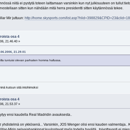
nnössä niitä ei pystytä toteen laittamaan varsinkin kun nyt julkisuuteen on tullut ti
arvostellaan sitten kun nähdään mitä herra presidentti sitten käytännössä tekee.
lar Mir juttuun:
http://home.skysports.com/list.asp?hlid=398829&CPID=23&clid=
roista osa 4
06, 21.46.40 »
.06.2006, 21.29.01
lla tuntuisi olevan parhaiten homma hallussa.
minä kutsun sitä intohimoksi
roista osa 4
06, 21.53.37 »
ytyy ensi kaudella Real Madridin avauksesta..
inz yhdistelmä on ykkösenä... Varsinkin, JOS Wenger olisi ensi kauden valmentaja.. 
illar-Mirin pelaajahankinnat kuulostavat myös todella hyvältä.. toivottavasti ei mies