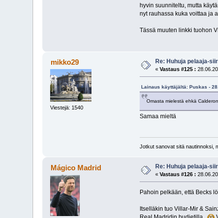
hyvin suunniteltu, mutta käytä
nyt rauhassa kuka voittaa ja 
Tässä muuten linkki tuohon Vil
Re: Huhuja pelaaja-siir
mikko29
«
Vastaus #125 :
28.06.20
Lainaus käyttäjältä: Puskas - 28
Omasta mielestä ehkä Calderoni
Viestejä: 1540
Samaa mieltä
Jotkut sanovat sitä nautinnoksi, 
Re: Huhuja pelaaja-siir
Mágico Madrid
«
Vastaus #126 :
28.06.20
Pahoin pelkään, että Becks lö
Itselläkin tuo Villar-Mir & Sa
Real Madridin budjetilla..
V