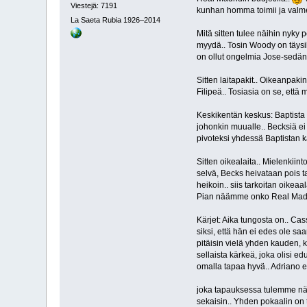
Viestejä: 7191
kunhan homma toimii ja valmen
La Saeta Rubia 1926–2014
Mitä sitten tulee näihin nyky
myydä.. Tosin Woody on täysi
on ollut ongelmia Jose-sedän 
Sitten laitapakit.. Oikeanpak
Filipeä.. Tosiasia on se, että
Keskikentän keskus: Baptista p
johonkin muualle.. Becksiä ei
pivoteksi yhdessä Baptistan k
Sitten oikealaita.. Mielenkiin
selvä, Becks heivataan pois t
heikoin.. siis tarkoitan oikeaa
Pian näämme onko Real Madr
Kärjet: Aika tungosta on.. Ca
siksi, että hän ei edes ole 
pitäisin vielä yhden kauden, k
sellaista kärkeä, joka olisi ed
omalla tapaa hyvä.. Adriano 
joka tapauksessa tulemme näkem
sekaisin.. Yhden pokaalin on t