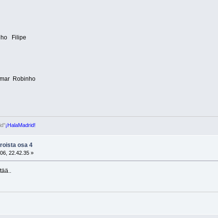
o Filipe
imar Robinho
id"
¡HalaMadrid!
roista osa 4
06, 22.42.35 »
tää..