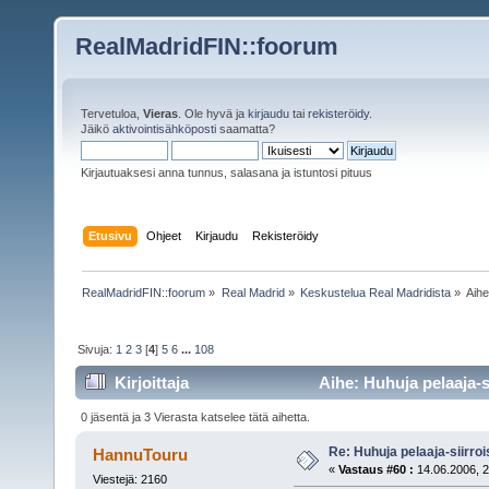
RealMadridFIN::foorum
Tervetuloa,
Vieras
. Ole hyvä ja
kirjaudu
tai
rekisteröidy
.
Jäikö
aktivointisähköposti
saamatta?
Kirjautuaksesi anna tunnus, salasana ja istuntosi pituus
Etusivu
Ohjeet
Kirjaudu
Rekisteröidy
RealMadridFIN::foorum
»
Real Madrid
»
Keskustelua Real Madridista
»
Aih
Sivuja:
1
2
3
[
4
]
5
6
...
108
Kirjoittaja
Aihe: Huhuja pelaaja-s
0 jäsentä ja 3 Vierasta katselee tätä aihetta.
Re: Huhuja pelaaja-siirroi
HannuTouru
«
Vastaus #60 :
14.06.2006, 2
Viestejä: 2160