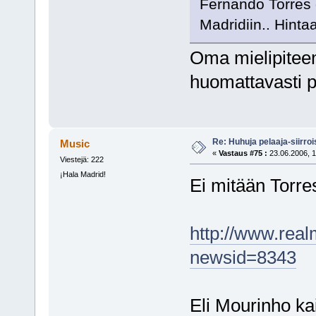
Fernando Torres 
Madridiin.. Hinta
Oma mielipiteeni
huomattavasti p
Re: Huhuja pelaaja-siirroi
Music
«
Vastaus #75 :
23.06.2006, 1
Viestejä: 222
¡Hala Madrid!
Ei mitään Torre
http://www.real
newsid=8343
Eli Mourinho ka