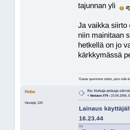
tajunnan yli
Ja vaikka siirto
niin mainitaan si
hetkellä on jo 
kärkkymässä pe
"Ganar queremos todos, pero sólo los
Re: Huhuja pelaaja-siirroi
Hebe
«
Vastaus #74 :
23.06.2006, 0
Viestejä: 220
Lainaus käyttäjäl
16.23.44