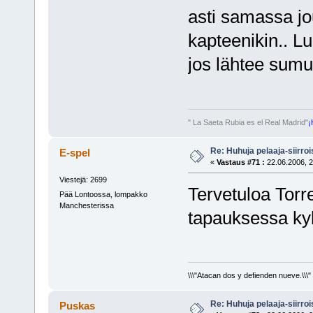
asti samassa jo
kapteenikin.. Lu
jos lähtee sumuil
" La Saeta Rubia es el Real Madrid"
¡
Re: Huhuja pelaaja-siirroi
E-spel
«
Vastaus #71 :
22.06.2006, 2
Viestejä: 2699
Tervetuloa Torre
Pää Lontoossa, lompakko
Manchesterissa
tapauksessa kyl
\\\"Atacan dos y defienden nueve.\\\"
Re: Huhuja pelaaja-siirroi
Puskas