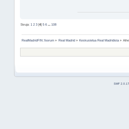
Sivuja:
1
2
3
[
4
]
5
6
...
108
RealMadridFIN::foorum
»
Real Madrid
»
Keskustelua Real Madridista
»
Aih
SMF 2.0.1