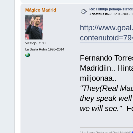
Re: Huhuja pelaaja-siirroi
Mágico Madrid
«
Vastaus #66 :
22.06.2006, 1
http://www.goal
contenutoid=79
Viestejä: 7190
La Saeta Rubia 1926–2014
Fernando Torres
Madridiin.. Hint
miljoonaa..
"They(Real Madr
they speak well
we will see.”
- F
" La Saeta Rubia es el Real Madrid"
¡