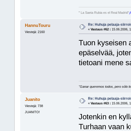
" La Saeta Rubia es el Real Madrid"
¡
Re: Huhuja pelaaja-siirroi
HannuTouru
«
Vastaus #62 :
15.06.2006, 1
Viestejä: 2160
Tuon kyseisen as
epäselvää, jot
tietoani mene
"Ganar queremos todos, pero sólo los
Re: Huhuja pelaaja-siirroi
Juanito
«
Vastaus #63 :
15.06.2006, 1
Viestejä: 738
JUANITO!
Jotenkin en kyl
Turhaan vaan ku