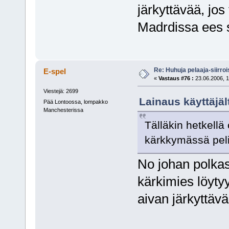
järkyttävää, jos
Madrdissa ees 
Re: Huhuja pelaaja-siirroi
E-spel
«
Vastaus #76 :
23.06.2006, 1
Viestejä: 2699
Lainaus käyttäjäl
Pää Lontoossa, lompakko
Manchesterissa
Tälläkin hetkell
kärkkymässä pel
No johan polkas
kärkimies löyty
aivan järkyttävä