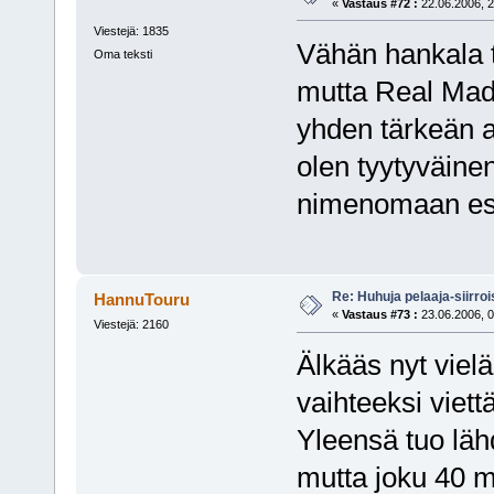
«
Vastaus #72 :
22.06.2006, 2
Viestejä: 1835
Vähän hankala tu
Oma teksti
mutta Real Madri
yhden tärkeän 
olen tyytyväine
nimenomaan espa
Re: Huhuja pelaaja-siirroi
HannuTouru
«
Vastaus #73 :
23.06.2006, 0
Viestejä: 2160
Älkääs nyt vielä
vaihteeksi viett
Yleensä tuo läh
mutta joku 40 m