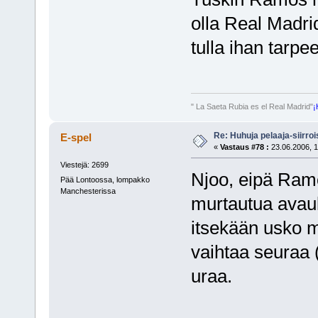
olla Real Madrid
tulla ihan tarpe
" La Saeta Rubia es el Real Madrid"
¡
Re: Huhuja pelaaja-siirroi
E-spel
«
Vastaus #78 :
23.06.2006, 1
Viestejä: 2699
Njoo, eipä Ramo
Pää Lontoossa, lompakko
Manchesterissa
murtautua avau
itsekään usko m
vaihtaa seuraa 
uraa.