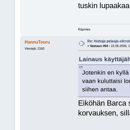
tuskin lupaakaa
Räpmies
Re: Huhuja pelaaja-siirroi
HannuTouru
«
Vastaus #64 :
15.06.2006, 1
Viestejä: 2160
Lainaus käyttäjäl
Jotenkin en kyll
vaan kuluttaisi 
siihen antaa.
Eiköhän Barca s
korvauksen, sillä