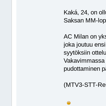
Kaká, 24, on oll
Saksan MM-lop
AC Milan on yksi
joka joutuu ens
syytöksiin ottel
Vakavimmassa t
pudottaminen p
(MTV3-STT-Reu