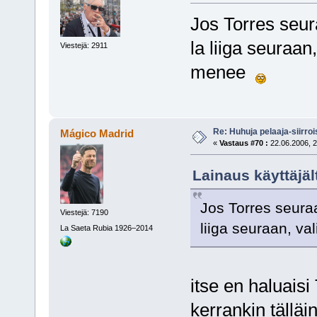
Jos Torres seur
la liiga seuraan
Viestejä: 2911
menee
Re: Huhuja pelaaja-siirroi
Mágico Madrid
«
Vastaus #70 :
22.06.2006, 2
Lainaus käyttäjä
Jos Torres seura
Viestejä: 7190
liiga seuraan, v
La Saeta Rubia 1926–2014
itse en haluaisi
kerrankin tällä