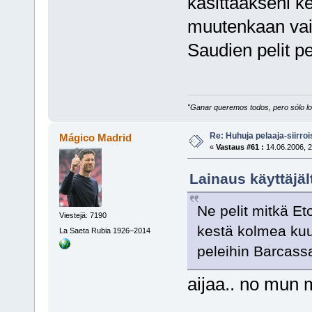
käsittääkseni k
muutenkaan vai
Saudien pelit p
"Ganar queremos todos, pero sólo los
Re: Huhuja pelaaja-siirroi
Mágico Madrid
«
Vastaus #61 :
14.06.2006, 2
Lainaus käyttäjäl
Ne pelit mitkä Et
Viestejä: 7190
kestä kolmea kuu
La Saeta Rubia 1926–2014
peleihin Barcass
aijaa.. no mun m