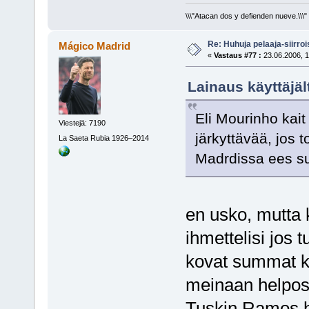
\\\"Atacan dos y defienden nueve.\\\"
Re: Huhuja pelaaja-siirroi
Mágico Madrid
«
Vastaus #77 :
23.06.2006, 1
Lainaus käyttäjäl
Eli Mourinho kai
Viestejä: 7190
järkyttävää, jos 
La Saeta Rubia 1926–2014
Madrdissa ees s
en usko, mutta 
ihmettelisi jos 
kovat summat k
meinaan helposti
Tuskin Ramos ha