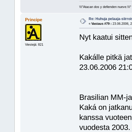
\\\"Atacan dos y defienden nueve.\\\"
Re: Huhuja pelaaja-siirroi
Principe
«
Vastaus #79 :
23.06.2006, 2
Nyt kaatui sitten
Viestejä: 821
Kakálle pitkä j
23.06.2006 21:
Brasilian MM-ja
Kaká on jatkanu
kanssa vuoteen
vuodesta 2003.