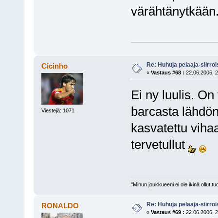
värähtänytkään.
Re: Huhuja pelaaja-siirroi
Cicinho
«
Vastaus #68 :
22.06.2006, 2
Ei ny luulis. O
barcasta lähdön
Viestejä: 1071
kasvatettu viha
tervetullut
"Minun joukkueeni ei ole ikinä ollut
Re: Huhuja pelaaja-siirroi
RONALDO
«
Vastaus #69 :
22.06.2006, 2