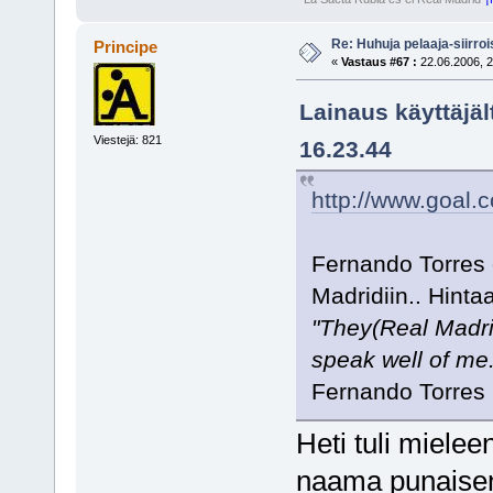
Re: Huhuja pelaaja-siirroi
Principe
«
Vastaus #67 :
22.06.2006, 2
Lainaus käyttäjäl
Viestejä: 821
16.23.44
http://www.goal.
Fernando Torres 
Madridiin.. Hinta
"They(Real Madrid
speak well of me.
Fernando Torres
Heti tuli mielee
naama punaisena