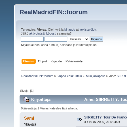
RealMadridFIN::foorum
Tervetuloa,
Vieras
. Ole hyvä ja
kirjaudu
tai
rekisteröidy
.
Jäikö
aktivointisähköposti
saamatta?
Kirjautuaksesi anna tunnus, salasana ja istuntosi pituus
Etusivu
Ohjeet
Kirjaudu
Rekisteröidy
RealMadridFIN::foorum
»
Vapaa keskustelu
»
Muu jalkapallo
»
Aihe:
SIIRRE
Sivuja: [
1
]
Kirjoittaja
Aihe: SIIRRETTY: Tour
0 jäsentä ja 1 Vieras katselee tätä aihetta.
SIIRRETTY: Tour De Franc
Sami
«
:
19.07.2006, 20.48.44 »
Ylläpitäjä