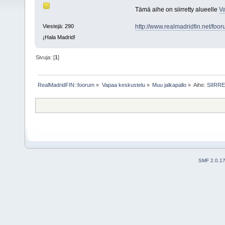
Tämä aihe on siirretty alueelle
Va
http://www.realmadridfin.net/foo
Viestejä: 290
¡Hala Madrid!
Sivuja: [
1
]
RealMadridFIN::foorum
»
Vapaa keskustelu
»
Muu jalkapallo
»
Aihe:
SIIRRE
SMF 2.0.1