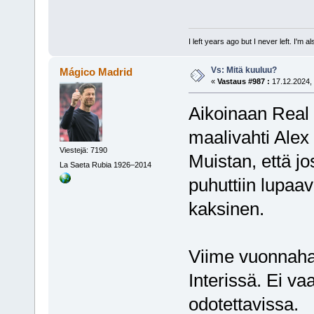
I left years ago but I never left. I'm 
Vs: Mitä kuuluu?
Mágico Madrid
«
Vastaus #987 :
17.12.2024, 
Aikoinaan Real 
maalivahti Alex
Viestejä: 7190
Muistan, että jo
La Saeta Rubia 1926–2014
puhuttiin lupaav
kaksinen.
Viime vuonnaha
Interissä. Ei va
odotettavissa.