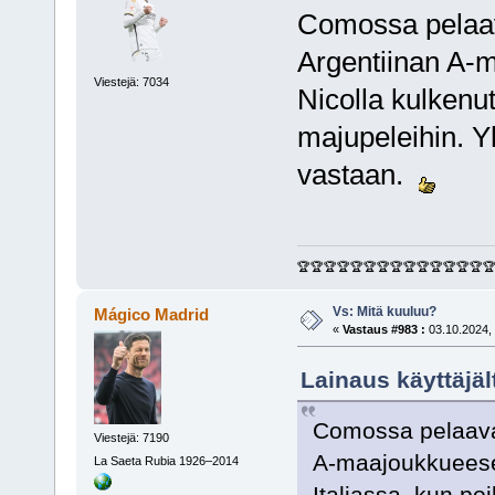
Comossa pelaav
Argentiinan A-m
Viestejä: 7034
Nicolla kulkenut
majupeleihin. Y
vastaan.
🏆🏆🏆🏆🏆🏆🏆🏆🏆🏆🏆🏆🏆🏆
Vs: Mitä kuuluu?
Mágico Madrid
«
Vastaus #983 :
03.10.2024, 
Lainaus käyttäjäl
Comossa pelaava 
Viestejä: 7190
A-maajoukkueeseen
La Saeta Rubia 1926–2014
Italiassa, kun po