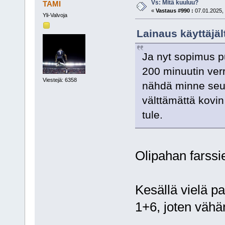
Vs: Mitä kuuluu?
TAMI
«
Vastaus #990 :
07.01.2025, 
Yli-Valvoja
Lainaus käyttäjäl
Ja nyt sopimus pu
200 minuutin verr
Viestejä: 6358
nähdä minne seur
välttämättä kovi
tule.
Olipahan farssi
Kesällä vielä p
1+6, joten vähä