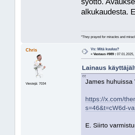
syöttö. Avaukse
alkukaudesta. E
"They prayed for miracles and miracl
Vs: Mitä kuuluu?
Chris
«
Vastaus #989 :
07.01.2025, 
Lainaus käyttäjäl
James huhuissa 
Viestejä: 7034
https://x.com/t
s=46&t=cW6d-v
E. Siirto varmistu