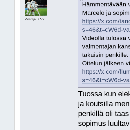
Hämmentävään vi
Marcelo ja sopi
Viestejä: 7777
https://x.com/ta
s=46&t=cW6d-v
Videolla tulossa 
valmentajan kanss
takaisin penkille.
Ottelun jälkeen v
https://x.com/f
s=46&t=cW6d-v
Tuossa kun eleki
ja koutsilla men
penkillä oli taa
sopimus luultava