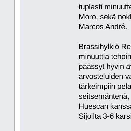
tuplasti minuut
Moro, sekä nokk
Marcos André.
Brassihylkiö Re
minuuttia tehoi
päässyt hyvin a
arvosteluiden v
tärkeimpiin pel
seitsemäntenä, 
Huescan kanssa 
Sijoilta 3-6 kar