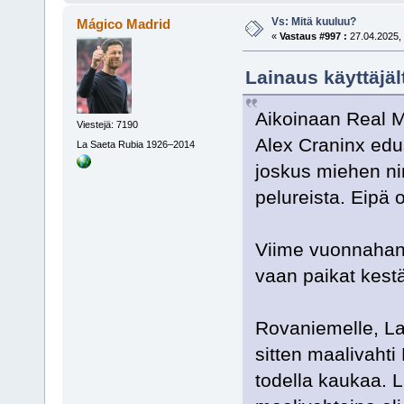
Vs: Mitä kuuluu?
Mágico Madrid
«
Vastaus #997 :
27.04.2025, 
Lainaus käyttäjäl
Aikoinaan Real M
Viestejä: 7190
Alex Craninx edus
La Saeta Rubia 1926–2014
joskus miehen nim
pelureista. Eipä 
Viime vuonnahan 
vaan paikat kestä
Rovaniemelle, Lah
sitten maalivahti
todella kaukaa. L