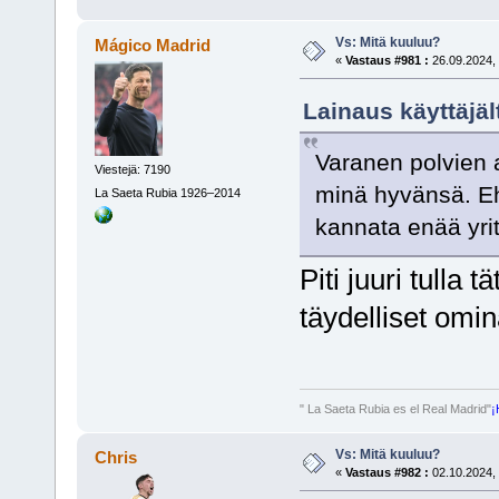
Vs: Mitä kuuluu?
Mágico Madrid
«
Vastaus #981 :
26.09.2024, 
Lainaus käyttäjäl
Varanen polvien a
Viestejä: 7190
minä hyvänsä. Ehkä
La Saeta Rubia 1926–2014
kannata enää yrit
Piti juuri tull
täydelliset omin
" La Saeta Rubia es el Real Madrid"
¡
Vs: Mitä kuuluu?
Chris
«
Vastaus #982 :
02.10.2024, 