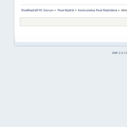
RealMadridFIN::foorum
»
Real Madrid
»
Keskustelua Real Madridista
»
Aih
SMF 2.0.1