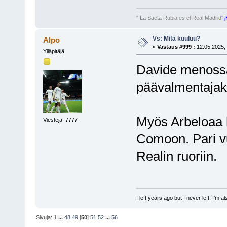
" La Saeta Rubia es el Real Madrid"
¡
Vs: Mitä kuuluu?
Alpo
«
Vastaus #999 :
12.05.2025, 
Ylläpitäjä
Davide menoss
päävalmentajak
Myös Arbeloaa 
Viestejä: 7777
Comoon. Pari vu
Realin ruoriin.
I left years ago but I never left. I'm 
Sivuja:
1
...
48
49
[
50
]
51
52
...
56