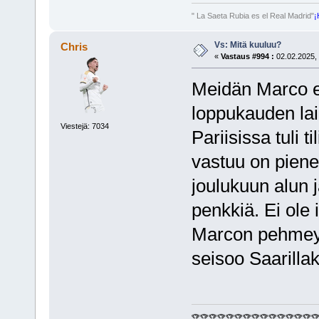
" La Saeta Rubia es el Real Madrid"
¡
Vs: Mitä kuuluu?
Chris
«
Vastaus #994 :
02.02.2025, 
Meidän Marco e
loppukauden lai
Viestejä: 7034
Pariisissa tuli t
vastuu on pienen
joulukuun alun 
penkkiä. Ei ole
Marcon pehmeyde
seisoo Saarilla
🏆🏆🏆🏆🏆🏆🏆🏆🏆🏆🏆🏆🏆🏆