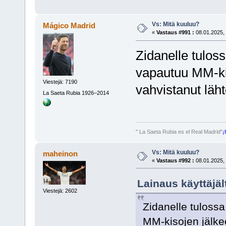
Vs: Mitä kuuluu?
Mágico Madrid
«
Vastaus #991 :
08.01.2025, 
Zidanelle tulos
vapautuu MM-ki
Viestejä: 7190
vahvistanut läht
La Saeta Rubia 1926–2014
" La Saeta Rubia es el Real Madrid"
¡
Vs: Mitä kuuluu?
maheinon
«
Vastaus #992 :
08.01.2025, 
Lainaus käyttäjäl
Viestejä: 2602
Zidanelle tuloss
MM-kisojen jälke