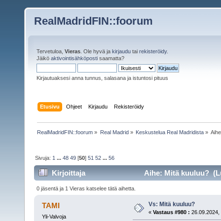
RealMadridFIN::foorum
Tervetuloa,
Vieras
. Ole hyvä ja
kirjaudu
tai
rekisteröidy
.
Jäikö
aktivointisähköposti
saamatta?
Kirjautuaksesi anna tunnus, salasana ja istuntosi pituus
Etusivu
Ohjeet
Kirjaudu
Rekisteröidy
RealMadridFIN::foorum
»
Real Madrid
»
Keskustelua Real Madridista
»
Aih
Sivuja:
1
...
48
49
[
50
]
51
52
...
56
Kirjoittaja
Aihe: Mitä kuuluu? (L
0 jäsentä ja 1 Vieras katselee tätä aihetta.
Vs: Mitä kuuluu?
TAMI
«
Vastaus #980 :
26.09.2024, 
Yli-Valvoja