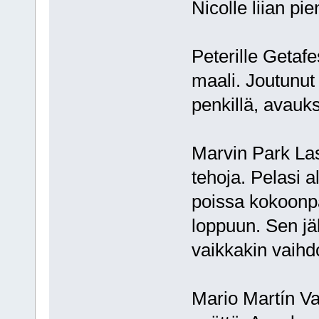
Nicolle liian pi
Peterille Getafe
maali. Joutunut
penkillä, avauk
Marvin Park La
tehoja. Pelasi 
poissa kokoonp
loppuun. Sen jä
vaikkakin vaihdo
Mario Martín Val