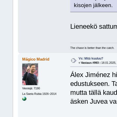
kisojen jälkeen.
Lieneekö sattum
The chase is better than the catch.
Vs: Mitä kuuluu?
Mágico Madrid
«
Vastaus #993 :
18.01.2025, 
Álex Jiménez h
edustukseen. Tai
Viestejä: 7190
mutta tällä kaud
La Saeta Rubia 1926–2014
äsken Juvea vas