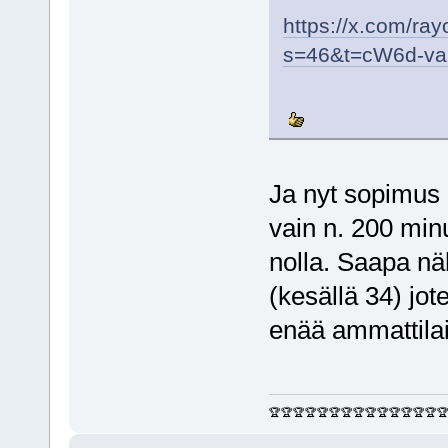
https://x.com/r
s=46&t=cW6d-v
Ja nyt sopimus 
vain n. 200 minu
nolla. Saapa n
(kesällä 34) jo
enää ammattilais
🏆🏆🏆🏆🏆🏆🏆🏆🏆🏆🏆🏆🏆🏆