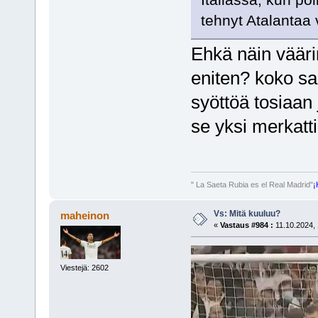
tehnyt Atalantaa
Ehkä näin vääri
eniten? koko sa
syöttöä tosiaan
se yksi merkatti
" La Saeta Rubia es el Real Madrid"
¡
Vs: Mitä kuuluu?
maheinon
«
Vastaus #984 :
11.10.2024, 
Viestejä: 2602