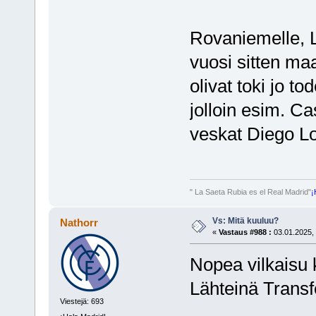
Rovaniemelle, L
vuosi sitten ma
olivat toki jo t
jolloin esim. Ca
veskat Diego Lo
" La Saeta Rubia es el Real Madrid"
¡
Vs: Mitä kuuluu?
Nathorr
«
Vastaus #988 :
03.01.2025, 
Nopea vilkaisu k
Lähteinä Transf
Viestejä: 693