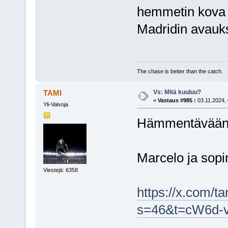
hemmetin kova i
Madridin avauk
The chase is better than the catch.
Vs: Mitä kuuluu?
TAMI
«
Vastaus #985 :
03.11.2024, 
Yli-Valvoja
Hämmentävään v
Marcelo ja sop
Viestejä: 6358
https://x.com/
s=46&t=cW6d-