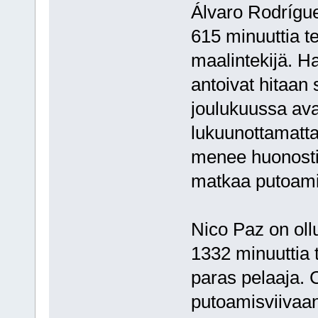
Álvaro Rodrígu
615 minuuttia te
maalintekijä. Ha
antoivat hitaan 
joulukuussa av
lukuunottamatta 
menee huonosti, 
matkaa putoami
Nico Paz on ollu
1332 minuuttia 
paras pelaaja. 
putoamisviivaan