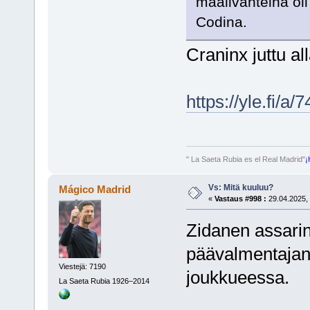
maalivahteina oli
Codina.
Craninx juttu al
https://yle.fi/a
" La Saeta Rubia es el Real Madrid"
¡
Vs: Mitä kuuluu?
Mágico Madrid
«
Vastaus #998 :
29.04.2025, 
Zidanen assari
päävalmentajan
Viestejä: 7190
joukkueessa.
La Saeta Rubia 1926–2014