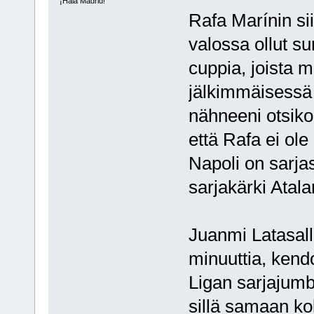
¡Hala Madrid!
Rafa Marínin sii
valossa ollut su
cuppia, joista m
jälkimmäisessä 
nähneeni otsiko
että Rafa ei ole
Napoli on sarja
sarjakärki Atal
Juanmi Latasall
minuuttia, kend
Ligan sarjajumb
sillä samaan ko