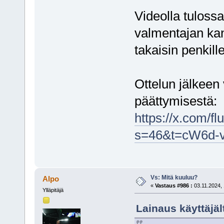
Videolla tulossa
valmentajan kan
takaisin penkille
Ottelun jälkeen
päättymisestä:
https://x.com/
s=46&t=cW6d-
Vs: Mitä kuuluu?
Alpo
«
Vastaus #986 :
03.11.2024, 
Ylläpitäjä
Lainaus käyttäjäl