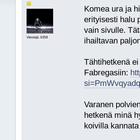
Komea ura ja hi
erityisesti halu 
vain sivulle. T
Viestejä: 6358
ihailtavan paljo
Tähtihetkenä ei
Fabregasiin:
ht
si=PmWvqyadq
Varanen polvien 
hetkenä minä hyv
koivilla kannata